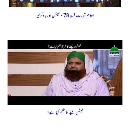
احکام تجارت قسط 78 - کمیشن اوربروکری
کمیشن لینے کا حکم کیا ہے؟