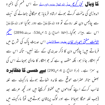
کا وبال
نبیِّ کریم
نے اس قسم کی ذخیرہ
صلَّی اللہ تعالٰی علیہ واٰلہٖ وسلَّم
اندوزی کی مَذَمَّت کرتے ہوئے ارشاد فرمایا: جو مہنگائی بڑھانے کی نیت
عَزَّوَجَلَّ
عَزَّوَجَلَّ
اللہ
اللہ
سے چالیس دن غلہ روکے تو وہ
سے دور ہوگیا اور
اس سے بیزار
ہوگیا۔
حکیم
(مشکاۃ المصابیح،ج 1،ص536، حدیث:2896)
علیہ رحمۃ الرَّحمٰن
الامّت مفتی احمدیار
خان
اس
حدیثِ پاک کی شرح میں
فرماتے ہیں:
چالیس دن کا ذکر حدبندی کے لئے نہیں، تاکہ اس سے
کم اِحتکار
جائز ہو، بلکہ مقصد یہ ہے کہ جو اِحتکار کا عادی ہوجائے اس کی
بے حسی کا مُظاہَرہ
یہ سزا ہے۔
(مراٰۃ المناجیح،ج 4،ص290)
بعض تاجر حضرات موقع سے فائدہ
اٹھاتے ہوئے مارکیٹ سے غلہ
غائب
کرکے اپنے گوداموں میں محفوظ کرلیتے ہیں اور کچھ عرصے بعد
(جب غلہ مہنگا ہوجاتا ہے اور لوگ پریشان ہوتےہیں تو)
مارکیٹ میں