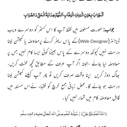
اَلْجَوَابُ بِعَوْنِ الْمَلِکِ الْوَھَّابِ اَللّٰھُمَّ ھِدَایَۃَ الْحَقِّ وَالصَّوَابِ
جواب:
صورت مسئولہ میں فقط آپ کا اس کسٹمر کو دوسرے ویب
ڈیزائنر
(
)
کے پاس ریفر کرنے پرمعاوضہ یا کمیشن لینا
Web Designer
درست نہیں کیونکہ دوسرے کے پاس بھیجنا کوئی ایسا کام نہیں جس پر
معاوضہ لیا جائے ،البتہ اگر آپ عرف کے مطابق کچھ محنت کریں،
بھاگ دوڑ کریں اپنا وقت صرف کریں تو پھر آپ کیلئے کمیشن لینا
درست ہو جائے گا۔محض زبانی جمع خرچ کو فقہاء نےاس مسئلہ میں
قابلِ معاوضہ کام میں شمار نہیں کیا۔
وَاللہُ اَعْلَمُ عَزَّوَجَلَّ وَ رَسُوْلُہٗ اَعْلَم صلَّی اللہ تعالٰی علیہ واٰلہٖ وسلَّم