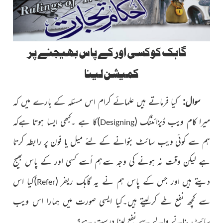
گاہک کوکسی اور کے پاس بھیجنے پر
کمیشن لینا
سوال:
کیا فرماتے ہیں علمائے کرام اس مسئلہ کے بارے میں کہ
میرا کام ویب ڈیزائننگ
(
)
کا ہے ۔کبھی ایسا ہوتا ہےکہ
Designing
ہم سے کوئی ویب سائٹ بنوانے کے لئے میل یا فون پر رابطہ کرتا
ہے لیکن وقت نہ ہونے کی وجہ سےہم اُسے کسی اور کے پاس بھیج
دیتے ہیں اور جس کے پاس ہم نے یہ گاہک ریفر
(
)
کیا اس
Refer
سے کچھ نفع طے کرلیتے ہیں۔کیا ایسی صورت میں ہمارا اس ویب
سائٹ بنانے والے سے نفع لینا درست ہے؟