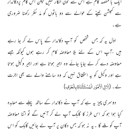
ایک با مقصد کام ہے اس سے کوئی انکار نہیں لیکن اس کام پردکاندار
سے کمیشن لینے کے حوالے سے دو باتوں کو مدّ نظر رکھنا ضروری
ہے۔
اوّل یہ کہ جس شخص کو آپ دکاندار
کے پاس لے کر جا رہے
ہیں ،آپ اس کے لئے بلا معاوضہ کام کر رہے ہوں کیونکہ جسے
معاوضہ دے کر لے جایا جائے وہ اجیر ہوتا ہے اور اجیر وکیل ہوتا
ہے اور وکیل کو یہ استحقاق نہیں کہ وہ سامنے والے سے بھی اجرت
اِلَّا فِی الْاُمُوْرِ الْمُسْتَثْنَاۃِ بِالْعُرْفِ
لے۔ (
)
دوسری چیز یہ ہے کہ آپ نے دکاندار کے ساتھ پہلے سے معاہدہ
کیا ہوا ہو کہ اس طرز کا گاہک آپ لے کر آئیں گے تو اتنا معاوضہ
آپ کو ملے گا ۔یہ نہ ہو کہ جس دکان پر آپ لے جائیں گاہک کو اس