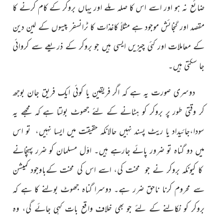
ضائع نہ ہو اور اسے اس کا صلہ ملے اور یہاں بروکر کے کام کرنے کا
مقصد اور گنجائش موجود ہے مثلاً کاغذات کا ٹرانسفر پیسوں کے لین دین
کے معاملات اور کئی چیزیں ایسی ہیں جو بروکر کے ذریعے سے کروائی
جا سکتی ہیں۔
دوسری صورت یہ ہے کہ اگر فریقین یا کوئی ایک فریق جان بوجھ
کر وقتی طور پر بروکر کو ہٹانے کے لئے جھوٹ بولتا ہے کہ مجھے یہ
سودا،جائیداد یا ریٹ پسند نہیں حالانکہ حقیقت میں ایسا نہیں، تو اس
میں دو گناہ تو ضرور پائے جارہے ہیں۔ اوّل مسلمان کو ضرر پہنچانے
کا کیونکہ بروکر نے جو محنت کی، اسے اس کی محنت کےباوجود کمیشن
سے محروم کرنا ناحق ضرر ہے۔ دوسرا گناہ جھوٹ بولنے کا ہے کہ
بروکر کو نکالنے کے لئے جو بھی خلاف واقع بات کہی جائے گی، وہ