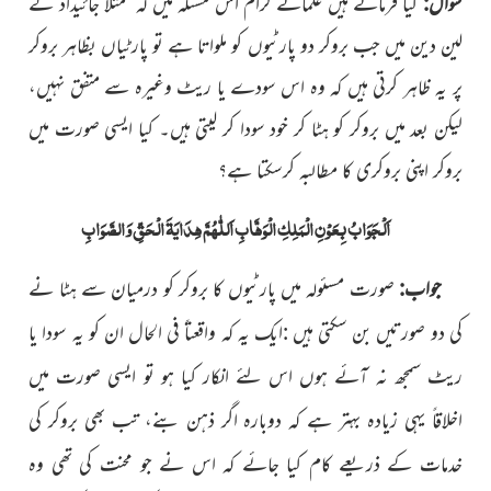
سوال:
کیا فرماتے ہیں علمائے کرام اس مسئلہ میں کہ مثلاً جائیداد کے
لین دین میں جب بروکر دو پارٹیوں کو ملواتا ہے تو پارٹیاں بظاہر بروکر
پر یہ ظاہر کرتی ہیں کہ وہ اس سودے یا ریٹ وغیرہ سے متفق نہیں،
لیکن بعد میں بروکر کو ہٹا کر خود سودا کر لیتی ہیں۔ کیا ایسی صورت میں
بروکر اپنی بروکری کا مطالبہ کرسکتا ہے؟
اَلْجَوَابُ بِعَوْنِ الْمَلِکِ الْوَھَّابِ اَللّٰھُمَّ ھِدَایَۃَ الْحَقِّ وَالصَّوَابِ
جواب:
صورت مسئولہ میں پارٹیوں کا بروکر کو درمیان سے ہٹا نے
کی دو صورتیں بن سکتی ہیں :ایک یہ کہ واقعتاً فی الحال ان کو یہ سودا یا
ریٹ سمجھ نہ آئے ہوں اس لئے انکار کیا ہو تو ایسی صورت میں
اخلاقاً یہی زیادہ بہتر ہے کہ دوبارہ اگر ذہن بنے، تب بھی بروکر کی
خدمات کے ذریعے کام کیا جائے کہ اس نے جو محنت کی تھی وہ