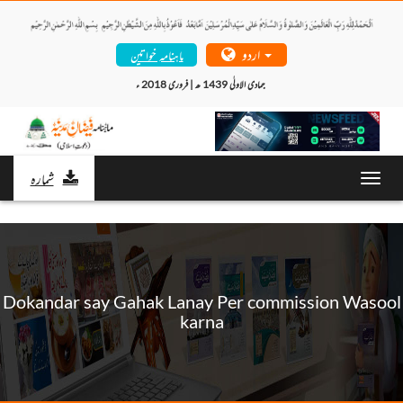
اردو
ماہنامہ خواتین
جمادی الاولٰی 1439 ھ | فروری 2018 ء 
شمارہ
Toggl
navig
Dokandar say Gahak Lanay Per commission Wasool
karna