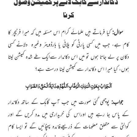
دکاندار سے گاہک لانے پر کمیشن وصول
کرنا
سوال:
کیا فرماتے ہیں علمائے کرام اس مسئلہ میں کہ میرا فرنیچر کا
کام ہے، جب میں کسی پارٹی کو پلائی یا ہارڈویئر وغیرہ دلانے کسی
دکان پر لے جاتا ہوں تو میں اس دکاندار سےایک طے شدہ کمیشن لیتا
ہوں، کیا میرا اس دکاندار سے کمیشن لینا درست ہے؟
اَلْجَوَابُ بِعَوْنِ الْمَلِکِ الْوَھَّابِ اَللّٰھُمَّ ھِدَایَۃَ الْحَقِّ وَالصَّوَابِ
جواب:
پوچھی گئی صورت میں جب آپ گاہک کے ساتھ دکاندار
کے پاس جا رہے ہیں اوراس کی خریداری میں مدد کریں گے اور
کوالٹی سے متعلق معلومات کے ذریعےفائدہ پہنچائیں گے تو ایسا کام