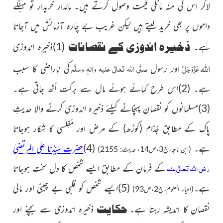
لاکر اس کی منہ مانگی قیمت وصول کرتے ہیں۔ مالدار خریدار تو مہنگے
داموں پر بھی خرید لیتے ہیں لیکن غریب بے چارہ آزمائش میں آجاتا
ذخیرہ اندوزی کے نقصانات
ہے۔
(1)ذخیرہ اندوزی
اللہ
عَزَّوَجَلَّ
صلَّی اللہ تعالٰی علیہ واٰلہٖ وسلَّم
اور رسول
کی ناراضی کا سبب
ہے۔ (2)
اس
طرح کمائے ہوئے مال سے برکت اُٹھ جاتی ہے۔
(3)مسلمانوں
کو نقصان پہنچانے کیلئے ذخیرہ اندوزی کرنے والا حدیثِ
پاک
کے مطابق جُذام
(کوڑھ)
کے مرض اور مُفِلسی کا شِکار ہوجاتا
ہے۔
(4)
حضرت
سَیِّدُنا
علی المرتضیٰ
(ابن ماجہ،ج3،ص14، حدیث: 2155)
رضی اللہ تعالٰی عنہ
کے فرمان کے مطابق ایسے شخص کا دل سخت ہوجاتا
ہے۔
(5)
ایسے شخص کو قلبی بے چینی اور مالی
(احیاء العلوم،ج2،ص93)
حکایت
نقصان کا اندیشہ رہتا ہے۔
ذخیرہ اندوزی سے بچنے اور