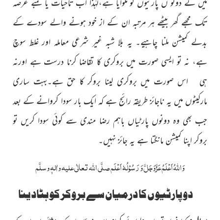
میں نے دونو ں پارٹیوں کو ملوایا ہے،لہٰذا اب تاحیات یا لمبے عرصہ
تک مجھے گھر بیٹھے ہر مرتبہ ان کے از خود ہونے والے سودے کے
بدلے کمیشن ملنا چاہیے۔ یہ بلا شبہ غیر شرعی معاملہ اور غلط سوچ
ہے، نہ تو ایسی صورت میں بروکری کا تقاضا کرنا درست ہے اورنہ
ہی اس صورت میں بروکری لینا بروکر کا حق ہے۔بہت ساری
مارکیٹوں میں یہ ناجائز طریقہ رائج ہے کہ ایک بار سودا کروانے کے بعد
جب بھی وہ دونوں پارٹیاں باہم رضا مندی سے کوئی سودا کریں تو
بروکر اپنا کمیشن مانگتا ہے یہ جائز نہیں۔
وَاللہُ اَعْلَمُ عَزَّوَجَلَّ وَ رَسُوْلُہٗ اَعْلَم صلَّی اللہ تعالٰی علیہ واٰلہٖ وسلَّم
دو پارٹیوں کا درمیان سے بروکر کو ہٹادینا