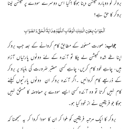
بروکر کو دوبارہ کمیشن دینا ہوگا ؟کیا اس دوسرے سودے پر کمیشن لینا
بروکر کا حق ہے؟
اَلْجَوَابُ بِعَوْنِ الْمَلِکِ الْوَھَّابِ اَللّٰھُمَّ ھِدَایَۃَ الْحَقِّ وَالصَّوَابِ
جواب
: صورت مسئولہ کے مطابق کام کروانے کے بعد جب بروکر
اپنا طے شدہ کمیشن لے چکا تو آئندہ کے لئے دونوں پارٹیاں آزاد
ہیں، چاہے خود کام کریں، چاہے کسی معتبر ضرورت کی بنیاد پر بروکر
کے ذریعے کام کروائیں ۔اگر آئندہ بروکر ان دونوں پارٹیوں کیلئے
کام نہیں کرتا تو وہ آئندہ کسی ایسے سودے پر معاوضہ کا مستحق نہیں
ہوگا جو فریقین نے از خود کیا ہو۔
بروکر کا ایک مرتبہ فریقین کو ملوا کر ان کا سودا کروا کر یہ سمجھنا کہ