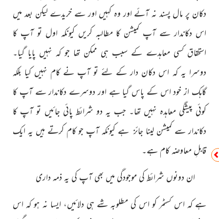
دکان پر مال پسند نہ آئے اور وہ کہیں اور سے خریدے لیکن بعد میں
اس دکاندار سے آپ کمیشن کا مطالبہ کریں کیونکہ اول تو آپ کا
استحقاق کسی معاہدے کے سبب ہی ممکن تھا جو کہ نہیں پایا گیا۔
دوسرا یہ کہ اس دکان دار کے لئے تو آپ نے کام نہیں کیا بلکہ
گاہک از خود اس کے پاس گیا ہے اور دوسرے دکاندار سے آپ کا
کوئی پیشگی معاہدہ نہیں تھا۔
جب یہ دو شرائط پائی جائیں تو آپ کا
دکاندار سے کمیشن لینا جائز ہے کیونکہ آپ جو کام کرتے ہیں یہ ایک
قابلِ معاوضہ کام ہے۔
ان دونوں شرائط کی موجودگی میں بھی آپ کی یہ ذمہ داری
ہے کہ اس کسٹمر کو اس کی مطلوبہ شے ہی دلائیں، ایسا نہ ہو کہ اس