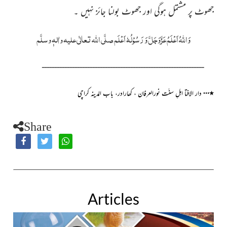
جھوٹ پر مشتمل ہوگی اور جھوٹ بولنا جائز نہیں ۔
وَاللہُ اَعْلَمُ عَزَّوَجَلَّ وَ رَسُوْلُہٗ اَعْلَم صلَّی اللہ تعالٰی علیہ واٰلہٖ وسلَّم
ــــــــــــــــــــــــــــــــــــــــــــــــــــــــــــــــ
…
٭
دار الافتا اہلِ سنّت نورالعرفان ،
کھارادر،
باب المدینہ کراچی
Share
Articles