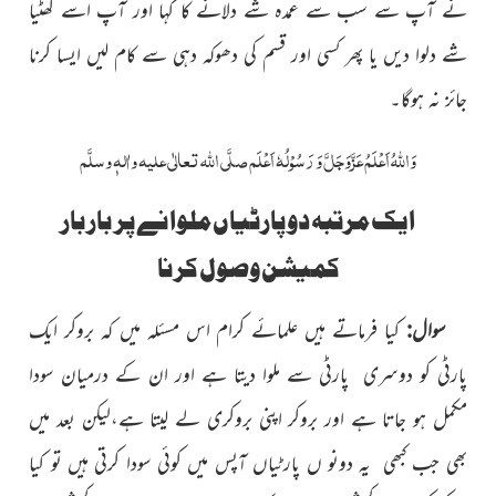
نے آپ سے سب سے عمدہ شے دلانے کا کہا اور آپ اسے گھٹیا
شے دلوا دیں یا پھر کسی اور قسم کی دھوکہ دہی سے کام لیں ایسا کرنا
جائز نہ ہوگا۔
وَاللہُ اَعْلَمُ عَزَّوَجَلَّ وَ رَسُوْلُہٗ اَعْلَم صلَّی اللہ تعالٰی علیہ واٰلہٖ وسلَّم
ایک مرتبہ دو پارٹیاں ملوانے پر بار بار
کمیشن وصول کرنا
سوال:
کیا فرماتے ہیں علمائے کرام اس مسئلہ میں کہ بروکر ایک
پارٹی کو دوسری پارٹی سے ملوا دیتا ہے اور ان کے درمیان سودا
مکمل ہو جاتا ہے اور بروکر اپنی بروکری لے لیتا ہے،لیکن بعد میں
بھی جب کبھی یہ دونو ں پارٹیاں آپس میں کوئی سودا کرتی ہیں تو کیا