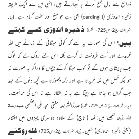
ذرائع سے مال جمع کرنے پر اُبھارتے ہیں، انہی میں سے ایک طریقہ
ذخیرہ اندوزی
(
)
بھی
ہے جو منع اور سخت گناہ ہے۔
H
oarding
(بہار
ذخیرہ اندوزی کسے کہتے
شریعت،ج2،ص725، ملخصاً)
ہیں؟
اس کی صورت یہ ہے کہ کوئی مہنگائی
کے زمانے میں غلّہ
خریدلے اور اُسے فروخت نہ کرے بلکہ اس
لئے روک لے کہ لوگ
جب پریشان ہوں گے تو خوب مہنگا
کرکے بیچوں گااوراگر یہ صورت نہ
ہو بلکہ فصل میں غلہ خریدتا ہے اور رکھ چھوڑتا ہے کچھ دنوں کے بعد
جب گراں ہو جاتا ہے بیچتا ہے یہ نہ اِحْتِکار ہے نہ اس کی ممانعت۔
علیہ رحمۃ
صدرُالشّریعہ مفتی امجد علی اعظمی
(بہار شریعت،ج2،ص725، ملخصاً)
اللہ القَوی
لکھتے ہیں: غلہ
(اناج)
کے علاوہ
دوسری
چیزوں میں اِحْتِکار
غلہ روکنے
(یعنی ذخیرہ اندوزی)
نہیں۔
(بہار شریعت،ج2،ص725)