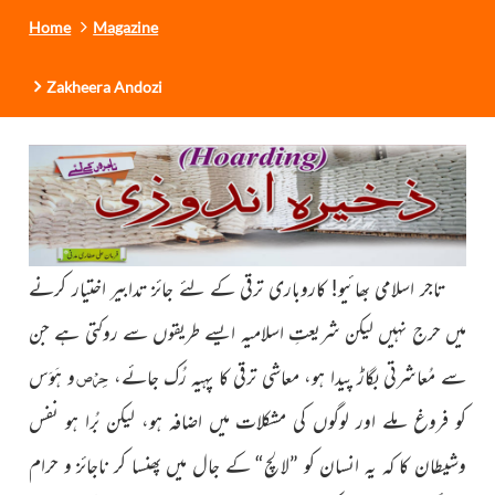
Home
Magazine
Zakheera Andozi
تاجر اسلامی بھائیو! کاروباری ترقی کے لئے جائز تدابیر اختیار
کرنے
میں حرج نہیں لیکن شریعتِ اسلامیہ ایسے طریقوں سے
روکتی ہے جن
حِرْص
سے مُعاشرتی بگاڑ پیدا ہو، معاشی ترقی کا پہیہ رُک
جائے،
و ہَوَس
کو فروغ ملے اور لوگوں کی مشکلات میں
اضافہ ہو، لیکن بُرا ہو نفس
وشیطان کا کہ یہ انسان کو ”لالچ“ کے
جال میں پھنسا کر ناجائز و حرام