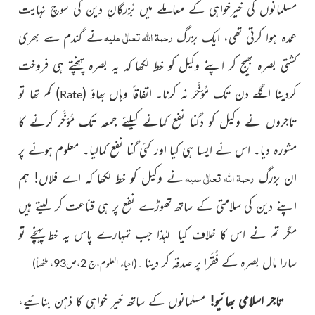
مسلمانوں کی خیرخواہی کے معاملے میں بُزرگانِ دین کی سوچ
نہایت
رحمۃ اللہ تعالٰی علیہ
عمدہ ہوا کرتی تھی، ایک بزرگ
نے گندم
سے بھری
کشتی بصرہ بھیج کر اپنے وکیل کو خط لکھا کہ یہ بصرہ پہنچتے ہی فروخت
کردینا اگلے دن تک مُؤخَّر نہ کرنا۔ اتفاقاً وہاں بھاؤ
(
)
کم تھا تو
Rate
تاجروں نے وکیل کو دگنا نفع کمانے کیلئے جمعہ تک مُؤخَّر کرنے کا
مشورہ دیا۔ اس نے ایسا ہی کیا اور کئی گنا
نفع کمالیا۔ معلوم ہونے پر
رحمۃ اللہ تعالٰی علیہ
ان بزرگ
نے وکیل
کو خط لکھا کہ اے فلاں! ہم
اپنے دین کی سلامتی کے ساتھ تھوڑے نفع پر ہی قناعت کر لیتے ہیں
مگر تم نے اس کا خلاف کیا لہٰذا جب تمہارے پاس یہ خط پہنچے تو
سارا مال بصرہ کے فُقَرا پر صدقہ کر دینا
۔(احیاء العلوم،ج 2،ص93، ملخصاً)
تاجر اسلامی بھائیو!
مسلمانوں کے ساتھ خیر خواہی کا ذہن بنائیے،