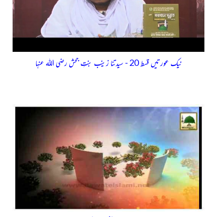
نیک عورتیں قسط 20 - سیدتنا زینب بنتِ جحش رضی اللہ عنہا