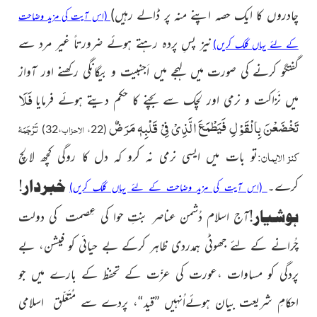
چادروں کا ایک حصہ اپنے منہ پر ڈالے رہیں)
(اس آیت کی مزید وضاحت
نیز پسِ پردہ رہتے ہوئے ضرورتاً غیر مرد سے
کے لئے یہاں کلک کریں)
گفتگو کرنے کی صورت میں لہجے میں اَجنبیت و بیگانگی رکھنے اور آواز
فَلَا
میں نَزاکت و نرمی اور لچک سے بچنے کا حکم دیتے ہوئے فرمایا
تَخْضَعْنَ بِالْقَوْلِ فَیَطْمَعَ الَّذِیْ فِیْ قَلْبِهٖ مَرَضٌ
تَرْجَمَۂ
الاحزاب
)
،32
22،
(
کنز الایمان
تو بات میں ایسی نرمی نہ کرو کہ دل کا روگی کچھ لالچ
:
خبردار!
کرے۔
(اس آیت کی مزید وضاحت کے لئے یہاں کلک کریں)
ہوشیار!
آج اسلام
دُشمن عناصر بنتِ حوا کی عِصمت کی دولت
چُرانے کے لئے جھوٹی ہمدردی ظاہر کرکے
بے حیائی کو فیشن، بے
پردگی کو مساوات ،
عورت کی عزّت کے تحفظ کے بارے میں جو
احکامِ شریعت بیان ہوئےاُنہیں ”قید“، پردے سے مُتَعَلّق اسلامی