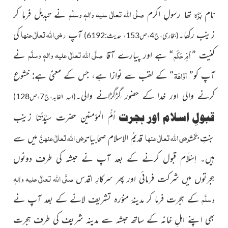
صلَّی اللہ تعالٰی علیہ واٰلہٖ وسلَّم
بَرَّہ
نام
تھا رسولِ اکرم
نے تبدیل فرما
کر
رضی اللہ تعالٰی عنہا
زینب رکھا۔
آپ
کی
(بخاری،ج4،ص153، حدیث:6192)
صلَّی اللہ تعالٰی علیہ واٰلہٖ وسلَّم
اُمِّ حَکَم
کنیت ”
“ ہے اور پیارے آقا
نے
اَوَّاہَۃ
آپ کو”
“ کے لقب سے نوازا ہے، جس کے معنیٰ ہے: خشوع
کرنے والی اور خدا کے
حضور گِڑگِڑانے والی۔
(اسد الغابہ،ج7،ص128)
قبولِ اسلام اور ہجرت
اُمُّ المؤمنین حضرت سیِّدَتُنا زینب
رضی اللہ تعالٰی عنہا
رضی اللہ تعالٰی عنہنَّ
بنتِ جَحْش
قدیمُ الاسلام صحابیات
میں سے
ہیں۔ اِسْلَام قبول کرنے کے بعد آپ نے حبشہ کی طرف دونوں
صلَّی اللہ تعالٰی علیہ واٰلہٖ
ہجرتوں میں شرکت فرمائی اور پھر سرکارِ اقدس
وسلَّم
کے ہجرت فرما کر مدینۂ منوّرہ تشریف لانے
کے بعد آپ نے
بھی اپنے اہلِ خانہ کے ساتھ حبشہ سے مدینہ شریف
کی
طرف
ہجرت