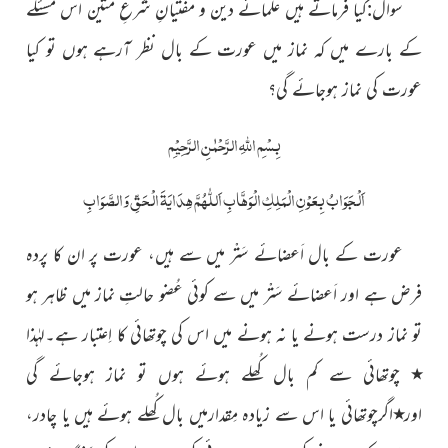
سوال:کیا فرماتے ہیں علمائے دین و مفتیانِ شرعِ متین اس مسئلے
کے بارے میں کہ نماز میں عورت کے بال نظر آرہے ہوں تو کیا
عورت کی نماز ہوجائے گی؟
بِسْمِ اللّٰہِ الرَّحْمٰنِ الرَّحِیْمِ
اَلْجَوَابُ بِعَوْنِ الْمَلِکِ الْوَھَّابِ اَللّٰھُمَّ ھِدَایَۃَ الْحَقِّ وَالصَّوَابِ
عورت کے بال اَعضائے سَتْر میں سے ہیں، عورت پر ان کا پردہ
فرض ہے اور اَعضائے سَتْر میں سے کوئی عُضو حالتِ نماز میں ظاہر ہو
تو نماز درست ہونے یا نہ ہونے میں اس کی چوتھائی کا اِعتبار ہے۔لہٰذا
٭
چوتھائی سے کم بال کُھلے ہوئے ہوں تو نماز ہوجائے گی
اور
٭
اگرچوتھائی یا اس سے زیادہ مِقدارمیں بال کُھلے ہوئے ہیں یا چادر،