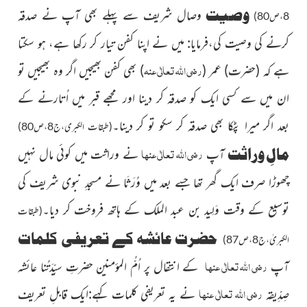
وصیت
وصال شریف سے پہلے بھی آپ نے صدقہ
8،ص80)
کرنے کی وصیت کی،فرمایا: میں نے اپنا کفن تیار کر رکھا ہے، ہو سکتا
رضی اللہ تعالٰی عنہ
ہے کہ
(حضرت)
عمر
(
)
بھی کفن بھیجیں اگر وہ
بھیجیں تو
ان میں سے کسی ایک کو صدقہ کر دینا اور مجھے قبر میں اُتارنے کے
بعد اگر میرا پٹکا بھی صدقہ کر سکو تو کر دینا۔
(طبقات الکبری،ج8،ص80)
رضی اللہ تعالٰی عنہا
مالِ وراثت
آپ
نے وراثت میں کوئی مال نہیں
چھوڑا صرف ایک گھر تھا جسے بعد میں وُرَثَا نے مسجدِ نبوی شریف کی
توسیع کے وقت وَلِید بن عبد الملک کے ہاتھ فروخت کر دیا۔
(طبقات
حضرت عائشہ کے تعریفی کلمات
الکبریٰ،ج8،ص87)
رضی اللہ تعالٰی عنہا
آپ
کے انتقال پر اُمُّ المؤمنین حضرتِ سیِّدَتُنا عائشہ
رضی اللہ تعالٰی عنہا
صِدِّیقہ
نے یہ تعریفی کلمات کہے:ایک قابلِ تعریف