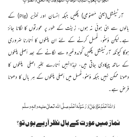
آرٹیفشل
(یعنی مَصنوعی)
پلکیں جبکہ اِنسان اور خِنْزیر
(
)
کے
Pig
بالوں سے بنی ہوئی نہ ہوں، زِینَت کے طور پر عورتوں کا لگانا جائز
ہے۔لیکن وُضُو، غُسل کرنے
کے لئے ان پلکوں کا اُتارنا ضروری
ہوگا کیونکہ آرٹیفشل پلکیں گُوندوغیرہ سے لگانے کے بعد اَصلی پلکوں
کے ساتھ چِپکادی جاتی ہیں، لہٰذاانہیں اُتارے بغیر اصلی پلکوں کا
دھونا ممکن نہیں جبکہ وُضو،غُسل میں اَصلی پلکوں کے ہر بال کا دھونا
فرض ہے۔
وَاللہُ اَعْلَمُ عَزَّوَجَلَّ وَ رَسُوْلُہٗ اَعْلَم صلَّی اللہ تعالٰی علیہ واٰلہٖ وسلَّم
نماز میں عورت کے بال نظر آرہے ہوں تو؟