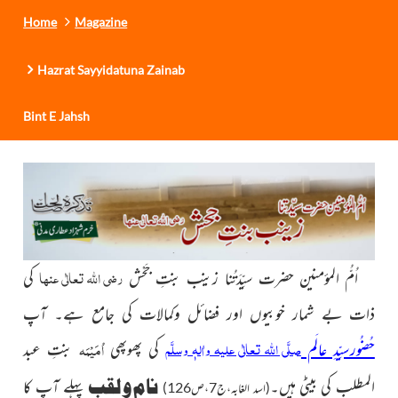
Home
Magazine
Hazrat Sayyidatuna Zainab
Bint E Jahsh
رضی اللہ تعالٰی عنہا
اُمُّ المؤمنین حضرت سیِّدَتُنا زینب بنتِ جَحْش
کی
ذات بے شمار خوبیوں اور فضائل وکمالات کی جامع ہے۔ آپ
صلَّی اللہ تعالٰی علیہ واٰلہٖ وسلَّم
اُمَیْمَہ
حُضُورسیِّدِ عالَم
کی پھوپھی
بنتِ عبد
نام و لقب
المطلب کی بیٹی ہیں۔
پہلے آپ کا
(اسد الغابہ،ج7،ص126)