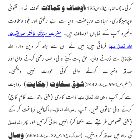
اَوصاف و کمالات
کرلی۔
خوفِ خُدا،
تقویٰ
(اسدالغابہ،ج3،ص195)
وپرہیزگاری، عِبادت وریاضت، دنیا سے بے رغبتی
اور
جُود وسخاوت
رضی
وغیرہ آپ کے نمایاں اوصاف ہیں۔
حضرتِ سیِّدَتُنا
عائشہ صدیقہ
اللہ تعالٰی عنہا
اللہ
فرماتی ہیں: میں نے ان سے بڑھ کر دین دار،
عَزَّوَجَلَّ
سے ڈرنے والی، حق بات کہنے والی، صلۂ رحمی
کرنے والی اور
صدقہ وخیرات کرنے والی کوئی
عورت نہیں دیکھی۔
شوقِ سخاوت
(حِکایت)
رِوایت
(مسلم،ص950،حدیث:2442)
رضی اللہ تعالٰی عنہا
ہے کہ آپ
دَسْت کاری
(یعنی ہاتھ سے کام کاج)
رضی اللہ تعالٰی عنہا
کرنے والی خاتون تھیں، آپ
کھالیں دَباغَت كر کے
اللہ
تعالٰی
(یعنی مخصوص طریقے سے سُکھا کر)
انہیں سِلائی کرتیں اور پھر
وصالِ
کی راہ میں صدقہ کر دیتیں۔
(مستدرک،ج5،ص32، حدیث:6850)