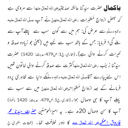
رضی اللہ تعالٰی عنہا
باکمال
حضرت سیّدتنا عائشہ صدّیقہ
سے مروی ہے
رضی اللہ تعالٰی عنہنَّ
صلَّی اللہ تعالٰی علیہ
کہ بعض ازواجِ مُطَہَّرات
نے آپ
واٰلہٖ وسلَّم
سے عرض کی: ہم میں سے کون سب سے پہلےآپ سے
ملے گی؟ فرمایا: جس کے ہاتھ سب سے لمبے ہیں
(یعنی جو زیادہ صدقہ و
خیرات کرنے والی ہے)
۔
حضرت
(بخاری،ج1،ص479،حدیث: 1420)
رضی اللہ تعالٰی عنہا
سیّدتنا زینب
کثرت سے صدقہ کرنے والی خاتون تھیں
صلَّی اللہ تعالٰی علیہ واٰلہٖ وسلَّم
اس لئےپیارے آقا
کے دنیا سے ظاہری پردہ
رضی اللہ تعالٰی عنہنَّ
فرمانے کے بعد ازواجِ مُطَہَّرات
میں سے سب سے
پہلے آپ کا ہی وصال ہوا۔
(بخاری،ج1،ص479، حدیث: 1420 ماخوذاً)
آپ کا سنِ وصال 20ھ ہے۔
یہ امیرُالمؤمنین
حضرت سیِّدنا عمر
رضی اللہ تعالٰی عنہ
فاروقِ اعظم
کا دَورِ خلافت تھا۔
(طبقات الکبریٰ،ج