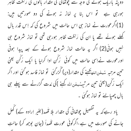
دوپٹہ باریک ہونے کی وجہ سے چوتھائی کی مِقدار بالوں کی رَنگت ظاہر
ہورہی ہے تو اس بِنا پر نماز نہ ہونے کی دو صورتیں ہیں:
(1)اگرعورت نے نماز ہی اس حالت میں شروع کی کہ اِس قَدر بال
کھلے ہوئے تھے یا ان کی رَنگت ظاہر ہورہی تھی تو نماز شروع ہی
نہیں ہوئی(2) اگر یہ حالت نماز شروع ہونے کے بعد پیدا ہوئی
اورعورت نےاِسی حالت میں کوئی رُکْن ادا کرلیا یا ایک رُکْن یعنی
سُبحٰن
اللہ
تین مرتبہ
کہنے کی مِقدار
(دیر)
گُزرگئی تو نماز فاسد ہو گئی اور اگر
سُبحٰن
اللہ
ایک رُکْن
(یعنی تین مرتبہ
کہنے )
کی مُدت گزرنے سے پہلے ہی
بال چھپالئے تو نماز ہوگئی ۔
یاد رہےکہ یہ تفصیل چوتھائی کی مِقدار بِلا قَصد
(بغیر اِرادہ کے)
کُھل
جانے کی صورت میں ہے،اگرکوئی عورت قَصداً
(جان بوجھ کر)
حالتِ