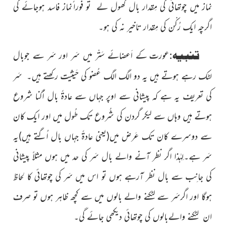
نماز میں چوتھائی کی مِقدار بال کُھول لے تو فورا ًنماز فاسد ہوجائے گی
اگرچہ ایک رُکْن کی مِقدار تاخیر نہ کی ہو۔
تنبیہ:
عورت کے اَعضائے سَتْر میں سَر اور سَر سے جوبال
لٹک رہے ہوتے ہیں یہ دو الگ الگ عُضو کی حَیثِیّت رکھتے ہیں۔ سَر
کی تعریف یہ ہے کہ پیشانی سے اوپر جہاں سے عادۃً بال اُگنا شروع
ہوتے ہیں وہاں سے لیکر گردن کی شُروع تک طُول میں اور ایک کان
سے دوسرے کان تک عَرض میں
(یعنی عادۃً جہاں بال اُگتے ہیں)
یہ
سَر ہے۔لِہٰذا اگر نظر آنے والے بال سَر کی حد میں ہوں مثلاً پیشانی
کی جانِب سے بال نظر آرہے ہوں تو اس میں سَر کی چوتھائی کا لِحاظ
ہوگا اور اگرسَر سے لٹکنے والے بالوں میں سے کچھ ظاہر ہوں تو صرف
ان لٹکنے والےبالوں کی چوتھائی دیکھی جائے گی۔