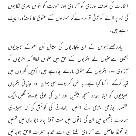
احکامات کی خلاف ورزی کو آزادی اور عورت کو ہَوَس بھری نگاہوں
کی زَد پر لانے کو ترقی قرار دےکر عورتوں کے حقوق کا ڈھنڈورا پیٹ
رہے
ہیں۔
یادرکھئے!ہوس کے ان پُجاریوں کی مثال اُن بھوکے بھیڑیوں
جیسی ہےجنہوں
نے بکریوں کے حق
میں جلوس نکالا
کہ بکریوں کو
آزادی دو، بکریوں کے حقوق مارے جارہے ہیں،
اُنہیں گھروں میں
قید کرکے رکھا گیا ہے۔یہ سُن کر بہت سی جوان
اور جذباتی بکریاں
بھیڑیوں کو اپنا ہمدرد سمجھ بیٹھیں
اور ان
کی بولی بولنے لگیں،ایک
عقلمند بوڑھی بکری نے انہیں سمجھانے
کی کوشش کی کہ بھیڑئیے
ہمارے دُشمن ہیں ان کی باتوں میں مت آؤ! چار دیواری میں تمہیں
جو تحفظ حاصل ہے آزادی ملتے ہی اسے شدید خطرات لاحق ہوجائیں