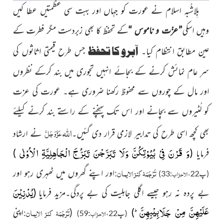
بِلاشُبہ اسلام نے عورت کو جہاں اور بہت سی عظمتیں عطا
کیں
وہیں اسکی
”عزّت و ناموس “
کے تحفظ
کا بھی زبردست مگر فطرت کے
آبرو کا تحفظ
عین مطابق انتظام کیا۔
جس
طرح قیمتی اثاثوں کی
سرِ عام نمائش کرنے کے بجائے انہیں
تجوری میں بند کرکے نظروں
اور مال کے چوروں
سے محفوظ رکھنا ضروری ہے۔ عورت کی عزت
کو لُٹیروں
سے بچانے اور اس تک پہنچنے کے راستے بند کرنے کیلئے
اللہ
عَزَّوَجَلَّ
بھی کچھ اسی طرح کی تدابیر
لازمی قرار دی گئیں۔
نے ارشاد
وَ قَرْنَ فِیْ بُیُوْتِكُنَّ وَلَا تَبَرَّجْنَ تَبَرُّجَ الْجَاهِلِیَّةِ الْاُوْلٰى
فرمایا
(
)
تَرْجَمَۂ کنز الایمان
:
اور اپنے گھروں میں ٹھہری رہو اور
الاحزاب
(پ22،
:33)
یُدْنِیْنَ
بے پردہ نہ رہو
جیسے اگلی جاہلیت کی بے پردگی۔
مزيد فرمایا
(
عَلَیْهِنَّ مِنْ جَلَابِیْبِهِنَّؕ-
تَرْجَمَۂ کنز الایمان
:
)
(
اپنی
الاحزاب
(پ
22،
:59
)