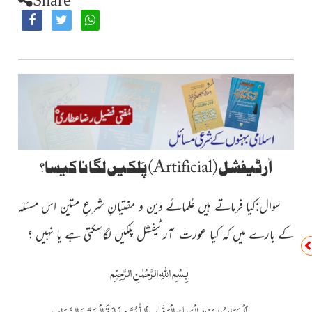
آرٹیفشل(
Artificial
) پَلکیں لگانا کیسا؟
سوال:کیا فرماتے ہیں عُلمائے دین و مفتیانِ شرعِ متین اس مسئلہ
کے بارے میں کہ کیا عورت آرٹیفشل پلکیں لگاسکتی ہے یا نہیں ؟
بِسْمِ اللّٰہِ الرَّحْمٰنِ الرَّحِیْمِ
اَلْجَوَابُ بِعَوْنِ الْمَلِکِ الْوَھَّابِ اَللّٰھُمَّ ھِدَایَۃَ الْحَقِّ وَالصَّوَابِ