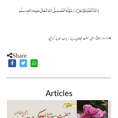
وَاللہُ اَعْلَمُ عَزَّوَجَلَّ وَ رَسُوْلُہٗ اَعْلَم صلَّی اللہ تعالٰی علیہ واٰلہٖ وسلَّم
…
٭
دار الافتاء اہلِ سنّت فیضان مدینہ ، باب المدینہ کراچی
Share
Articles