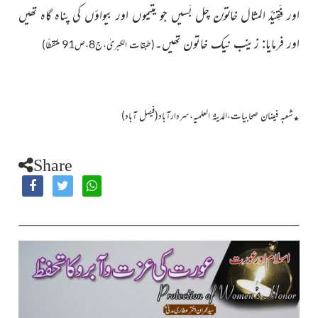
اور فَقِیْدُ المثال خا
تون
چل بَسیں جو یتیموں اور بیواؤں کی پناہ گاہ تھیں
اور
فرمایا: زینب نیک خاتون تھیں۔
(طبقات الکبریٰ،ج8،ص91 ملتقطًا)
شعبہ فیضان صحابیات،المدینۃ العلمیہ،سردارآباد(فیصل آباد)
٭
Share