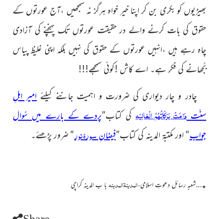
بھیڑیوں کو بکری بن کر اپنا خیر خواہ ہرگز نہ سمجھیں ،آج عورتوں کے
حقوق کی بات کرنے والے در حقیقت عورتوں تک پہنچنے کی آزادی
چاہ رہے ہیں ،انہیں عورتوں کے حقوق کی نہیں بلکہ اپنی غلیظ پیاس
بُجھانے کی فکر ہے۔ اے کاش !کوئی سمجھے!!!
چادر و چار دیواری کی ضرورت و اہمیت جاننے کیلئے
امیر اہلِ
دَامَتْ بَرَکَاتُہُمُ الْعَالِیَہ
سنّت
کی کتاب”
پردے کے بارے میں سُوال
سورۂ نور
جواب
“ اور مکتبۃ المدینہ کی کتاب”
فیضانِ
“ ضرور پڑھئے۔
المدینۃالمدینہ
…شعبہ رسائل دعوتِ اسلامی،
با ب المدینہ کراچی
٭
Share