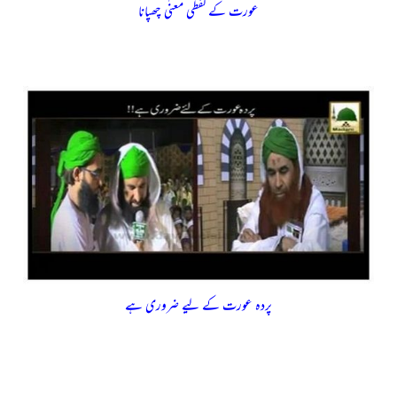
عورت کے لفظی معنٰی چھپانا
پردہ عورت کے لیے ضروری ہے