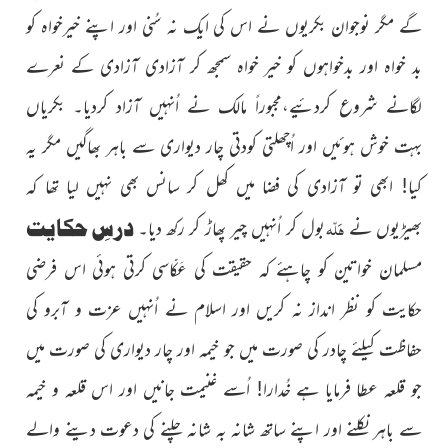
گے مگر نوجوان بکریوں نے اس کی ایک نہ سُنی اور اپنے خیرخواہ کو
بد خواہ اور
بدخواہوں کو خیر خواہ سمجھ کر آزادی آزادی کے نعرے
لگانے شروع
کردئیے،مجبوراً مالک نے اُنہیں آزاد کردیا۔ بکریاں
بہت خوش ہوئیں اور اُچھلتی کودتی چار دیواری سے باہر بھاگیں مگر یہ
کیا! ابھی تو آزادی کی فضا میں کھل کر سانس بھی نہیں لیا تھا کہ
ہَلّہ
درسِ حکایت
بھیڑیوں نے
بول کر اُنہیں چیر پھاڑ کر رکھ دیا۔
مسلمان خواتین کو چاہئے کہ حقیقت کی عَکّاسی کرتی ہوئی اس فرضی
حکایت کو نظر انداز نہ کریں اور اسلام نے اُنہیں عزت و
آبرو کی
حفاظت کیلئے چادر کی صورت میں جو خیمہ اور چار دیواری
کی صورت میں
جو قلعہ عطا فرمایا ہے خُدارا! اُسے غنیمت جانیں
اور اس قلعہ و خیمہ
سے باہر نکلنے اور اپنے ساتھ شانہ بہ شانہ چلنے
کی دعوت دینے والے