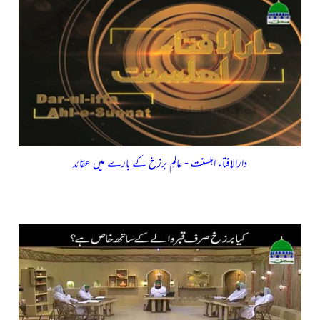
دارالافتاء اہلسنت - عالمِ برزخ کے بارے میں عقائد