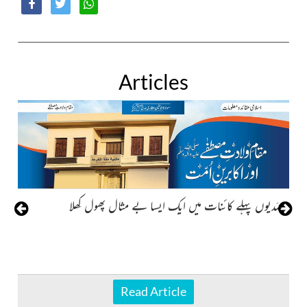
Articles
صَدیوں پہلے کائنات میں ایک ایسا بے مثال پھول کِھلا
Read Article