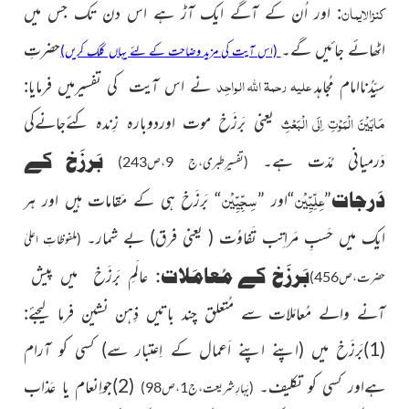
کنزالایمان
:
اور اُن کے آگے ایک آڑ ہے اس دن تک جس میں
اٹھائے جائیں گے۔
حضرتِ
(اس آیت کی مزید وضاحت کے لئے یہاں کلک کریں)
علیہ رحمۃ اللہ الواحِد
سیِّدُناامام مُجاہد
نے اس آیت کی تفسیرمیں فرمایا:
مَابَیْنَ الْمَوْتِ اِلَی الْبَعْثِ
یعنی بَرزَخ موت اوردوبارہ زِندہ کئےجانےکی
بَرزَخ کے
دَرمیانی مُدّت ہے۔
(تفسیرِطبری،ج 9،ص243)
عِلِّیِّیْن
سِجِّیِّیْن
دَرجات
”
“اور ”
“
بَرزَخ ہی کے مَقامات ہیں
اور ہر
ایک میں حَسبِ مَراتِب تَفاوُت
( یعنی فرق)
بے شمار۔
(ملفوظاتِ اعلیٰ
بَرزَخ کے مُعامَلات:
عالَمِ بَرزَخ
میں پیش
حضرت،ص456)
آنے والے مُعامَلات سے مُتعلق چند باتیں ذِہن نشین فرما لیجئے:
(1)بَرزَخ میں
(اپنے اپنے اَعمال کے اِعتبار سے)
کسی
کو آرام
ہےاور کسی کو تکلیف۔
(2)جواِنعام
یا عَذاب
(بَہارِشریعت،ج1،ص98)