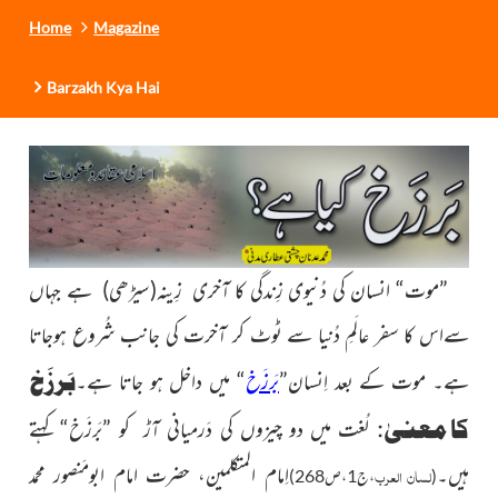
Home
Magazine
Barzakh Kya Hai
”موت“ انسان کی دُنیوی زِندگی کا آخری زِینہ
(سیڑھی)
ہے جہاں
سےاس کا سفر عالَمِ دُنیا سے ٹوٹ کر آخرت کی جانب شُروع ہوجاتا
بَرزَخ
ہے۔ موت کے بعد اِنسان”
بَرزَخ
“ میں داخل ہو جاتا ہے۔
کا معنیٰ:
لُغت میں دو چیزوں کی دَرمیانی آڑ کو ”بَرزَخ“ کہتے
ہیں۔
اِمام المتکلمین، حضرت امام ابومَنصور محمد
لسان العرب
(
،ج1،ص268)