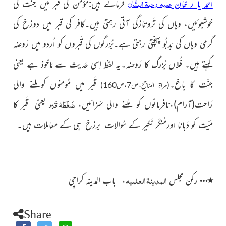
علیہ رحمۃ المنَّان
احمد یا ر خان
فرماتے ہیں:مؤمن کی قَبر میں جَنّت کی
خوشبوئیں، وہاں کی تَروتازگی آتی رہتی ہیں۔کافر کی قبر میں دوزخ کی
گرمی وہاں کی بَدبُو پہنچتی رہتی ہے۔بُزرگوں کی قَبروں کو اُردو میں رَوضہ
کہتے ہیں۔ فُلاں بُزرگ کا رَوضہ۔یہ لفظ اِسی حَدیث سے مَاخوذ ہے یعنی
جنّت کا باغ۔
قَبر میں مُومنوں کوملنے والی
(مراٰۃ المناجیح،ص7،ص160)
ضَغْطَۂ قَبر
رَاحت
(آرام)
،نافرمانوں کو ملنے والی سَزائیں
،
یعنی قَبر كا
مَيّت كو دَبانا
اورمُنکَر نَکیر کے سُوالات برزخ
ہی کے معاملات ہیں۔
المدینۃ العلمیہ
…
٭
رکن مجلس
، باب المدینہ کراچی
Share