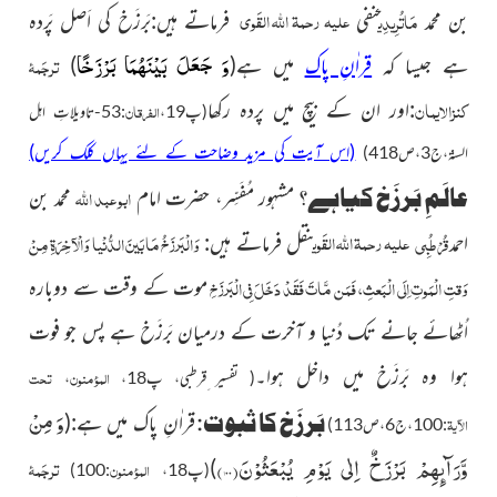
علیہ رحمۃ اللہ القَوی
مَاتُرِیدِی
بن محمد
حنفی
فرماتے ہیں:بَرزَخ کی اَصل پَردہ
وَ جَعَلَ بَیْنَهُمَا بَرْزَخًا
ترجَمۂ
ہے جیسا کہ
قراٰنِ پاک
میں ہے(
)
کنزالایمان
:
اور ان کے
بیچ میں پردہ رکھا
الفرقان
(پ19،
:53-تاویلاتِ اہل
(اس آیت کی مزید وضاحت کے لئے یہاں کلک کریں)
السنۃ،ج3،ص418)
عالَمِ بَرزَخ کیاہے؟
ابو عبد الله
مشہور مُفَسِّر، حضرت
امام
محمد بن
علیہ رحمۃ اللہ القَوی
قُرْطُبِی
وَالْبَرزَخُ مَا بَینَ الدُّنْیا وَالْآخِرَۃِ مِنْ
احمد
نقل فرماتے ہیں:
وَقتِ الْمَوتِ اِلَی الْبَعثِ، فَمَن مَّاتَ فَقَدْ دَخَلَ فِي الْبَرزَخِ
موت کے وقت سے دوبارہ
اُٹھائے جانے تک دُنیا و آخرت کے درمیان بَرزَخ ہے پس جو فوت
ہوا وہ بَرزَخ میں داخل ہوا۔
المؤمنون
تحت
( تفسیر ِقرطبی، پ18،
،
وَ مِنْ
بَرزَخ کا ثبوت:
قراٰنِ پاک میں ہے:(
الآیۃ
:100،ج6،ص113)
وَّرَآىٕهِمْ بَرْزَخٌ اِلٰى یَوْمِ یُبْعَثُوْنَ(
۱۰۰)
ترجَمۂ
)
المؤمنون
(پ18،
:100)