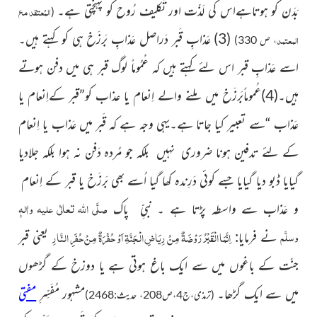
بَدَن کو ہوتاہےاس کی لَذّت اور تَکلیف رُوح کو پہنچتی ہے۔
المُعتقد مع
(
(3) عَذابِِ قَبر دَراصل عَذابِِ بَرزَخ ہی کو کہتے ہیں۔
المعتمد
، ص 330)
اسے عَذابِِ قبر اس لئے کہتے ہیں کہ عُمُوماً لوگ قبر
ہی میں دفن ہوتے
ہیں۔(4)عُموماًبَرزَخ میں ملنے والے اِنعام یا عذاب کو”قبر کےاِنعام یا
عَذاب “سے تعبیر کیا جاتا ہے۔یہی وجہ ہے کہ قَبر میں عَذاب یا اِنعام
کے لئے تدفین ہونا ضروری نہیں بلکہ جو مُردہ دَفن نہ ہوا بلکہ جلادیا
گیایا ڈبو دیا گیایا جسے کوئی دَرِندہ کھا گیا اُسے بھی بَرزَخ یا قبر کے اِنعام
صلَّی اللہ تعالٰی علیہ واٰلہٖ
و عَذاب سے واسطہ پڑتا ہے ۔ نبیِّ پاک
وسلَّم
اِنَّمَا الْقَبْرُ رَوْضَةٌ مِنْ رِيَاضِِ الْجَنَّةِ اَوْ حُفْرَةٌ مِنْ حُفَرِِ النَّارِ
نے فرمایا:
یعنی قبر
جنّت کے باغوں میں سے ایک باغ ہوتی ہے یا دوزخ کے گڑھوں
میں سے ایک گڑھا۔
مشہور مُفَسِّرِ
مفتی
(ترمذی،ج4،ص208، حدیث:2468)