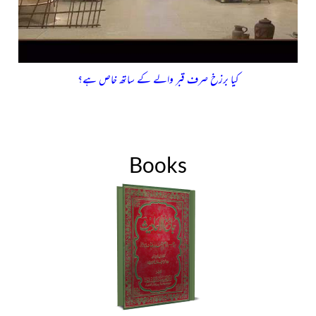
کیا برزخ صرف قبر والے کے ساتھ خاص ہے؟
Books