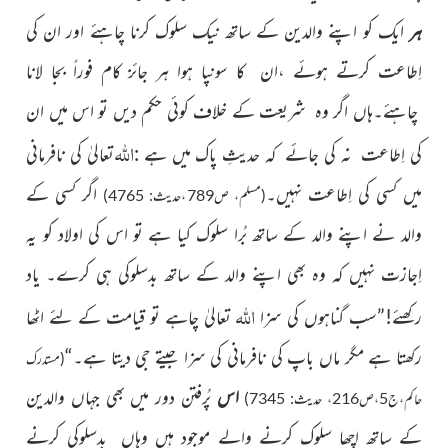
ہر
ایک کو اپنے والدین کے ساتھ نیک سلوک کرنا چاہئے اور ان کی
اِطاعت کرتے ہوئے ،ان کا سونپا ہوا ہر جائز کام فوراً بجا لانا
چاہئے۔ہاں اگر وہ شریعت کے خلاف کوئی حکم دیں تو اس میں ان
اللہ
کی اِطاعت نہ کی جائے کہ حدیثِ پاک میں ہے :
تعالیٰ کی نافرمانی
میں کسی کی اِطاعت نہیں۔
اگر کسی کے
(مسلم، ص789،حدیث: 4765)
والد نے اپنے والد کے ساتھ بُرا سلوک کیا ہے تو اس کی اولاد کو یہ
اِجازت نہیں کہ وہ بھی اپنے والد کے ساتھ بدسلوکی ہی کرے۔ یاد
اللہ
رکھئے!”سب گناہوں کی سزا
تعالیٰ چاہے تو قیامت کے لئے اٹھا
رکھتا ہے مگر ماں باپ کی نافرمانی کی سزا جیتے جی دیتا ہے۔“
(مستدرک
اس
پُرفتن دور میں بھی جہاں والدین
حاکم،ج5،ص216، حدیث: 7345)
کے ساتھ اچھا سلوک کرنے والے موجود ہیں وہاں بدسلوکی کرنے