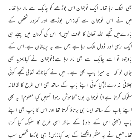
بھی لٹک رہا تھا۔ ایک نوجوان اس بوڑھے کو چابک سے مار رہا تھا۔
میں نے اس نوجوان سے کہا:اس بوڑھے اور کمزور شخص کے
اللہ
بارےمیں تجھے
تعالیٰ کا خوف نہیں؟ اس کی گردن میں پہلے ہی
ایک رسی اور ڈول لٹک رہا ہے جس سے یہ پریشان ہے،اس کے
باوجود تو اسے چابک سے بھی مار رہا ہے!نوجوان نے کہا:مزید بھی
اللہ
جان لو کہ یہ میرا باپ بھی ہے۔ میں نے کہا:
تعالیٰ تجھے کوئی
بھلائی نہ دے!
(کیا کوئی اپنے باپ کے ساتھ بھی اس طرح کا ظالمانہ
سلوک کرتا ہے؟)
نوجوان بولا:”خاموش رہو! تمہیں کیا معلوم! یہ بھی
اپنے باپ کے ساتھ ایسا ہی برتاؤ کرتا تھا اور اس کا باپ بھی اپنے
باپ
(یعنی اس کے دادا)
کے ساتھ اسی طرح کا سلوک کیا کرتا
تھا۔“میں نے یہ منظر دیکھنے کے بعد کہا:بس! یہی بوڑھا شخص سب