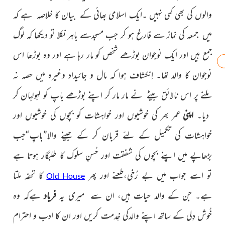
والوں کی بھی کمی نہیں ۔ایک اسلامی بھائی کے بیان کا خلاصہ ہے کہ
میں جمعہ کی نماز سے فارغ ہو کر جب مسجدسے باہر نکلا تو دیکھا کہ لوگ
جمع ہیں اور ایک نوجوان بوڑھے شخص کو مار رہا ہے اور وہ بوڑھا اس
نوجوان کا والد تھا۔ اِنکشاف ہوا کہ مال و جائیداد وغیرہ میں حصہ نہ
ملنے پر اس نالائق بیٹے نے مار مار کر اپنے بوڑھے باپ کو لہولہان کر
دیا۔
اپنی
عمر بھر کی خوشیوں اور خواہشات کو بچوں کی خوشیوں اور
خواہشات کی تکمیل کے لئے قربان کر کے جینے والا”باپ“جب
بڑھاپے میں اپنے بچوں کی شفقت اور حُسنِ سلوک کا طلبگار ہوتا ہے
تو اسے جواب میں بے رُخی،طعنے اور پھر
کا تحفہ ملتا
Old House
ہے۔ جن کے والد حیات ہیں، ان سے میری یہ
فریاد
ہےکہ وہ
خُوش دِلی کے ساتھ اپنے والدکی خِدمت کریں اور ان کا ادب و احترام