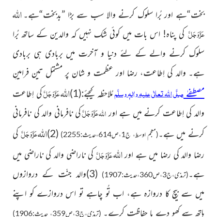
اللہ
بخت“ہے اور بُرا سلوک کرنے والا سب سے بڑا ”بدبخت“ہے۔
عَزَّوَجَلَّ
کی پناہ! اس بات میں کوئی شک نہیں کہ والدین کے ساتھ بُرا
سلوک کرنے والے کے لئے دنیا و آخرت میں بربادی ہی بربادی
ہے۔ والد کی اِطاعت، رضا اور عظمت و شان پر مشتمل تین فرامینِ
اللہ
صلَّی اللہ تعالٰی علیہ واٰلہٖ وسلَّم
عَزَّوَجَلَّ
مصطفےٰ
مُلاحظہ کیجئے:(1)
کی اِطاعت
عَزَّوَجَلَّ
اللہ
والد کی اِطاعت کرنے میں ہے اور
کی نافرمانی والد کی نافرمانی
اللہ
عَزَّوَجَلَّ
کرنے میں ہے۔
(2)
کی
(معجم اوسط، ج1،ص614،حدیث:2255)
اللہ
عَزَّوَجَلَّ
رضا والد کی رضا میں ہے اور
کی ناراضی والد کی ناراضی میں
ہے۔
(3)والد جنّت کے دروازوں
(ترمذی،ج3،ص360،حدیث:1907)
میں سے بیچ کا دروازہ ہے، اب تُو چاہے تو اس دروازے کو اپنے
ہاتھ سے کھو دے یا حفاظت کرے۔
(ترمذی،ج3،ص359، حدیث:1906)