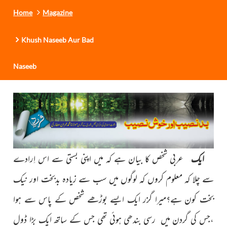
Home
Magazine
Khush Naseeb Aur Bad
Naseeb
ایک
عربی شخص کا بیان ہے کہ میں اپنی بستی سے اس اِرادے
سے چلا کہ معلوم کروں کہ لوگوں میں سب سے زیادہ بدبخت اور نیک
بخت کون ہے؟میرا گزر ایک ایسے بوڑھے شخص کے پاس سے ہوا
،جس کی گردن میں رسی بندھی ہوئی تھی جس کے ساتھ ایک بڑا ڈول