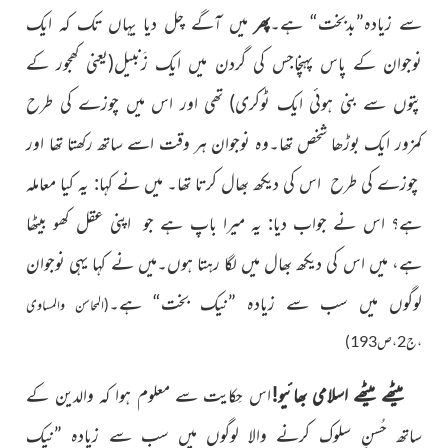
سے زیادہ”بدبخت“ ہے۔
پھر
میں آگے چل دیا یہاں تک کہ ایک
نوجوان کے پاس پہنچاجس کی گردن میں ایک زَنبیل
(یعنی کھجور کے
پتوں سے بنی ہوئی ایک ٹوکری)
تھی اور اس میں چوزے کی طرح
کمزور ایک بوڑھا شخص تھا۔وہ نوجوان ہر وقت اسے ساتھ رکھتا تھا اور
چوزے کی طرح اس کی دیکھ بھال کرتا تھا۔ میں نے کہا: یہ کیا معاملہ
ہے؟ اس نے جواب دیا: یہ میرا باپ ہے جو اپنی عقل کھو بیٹھا
ہے، میں اس کی دیکھ بھال میں لگا رہتا
ہوں۔میں نے کہا یہی نوجوان
لوگوں میں سب سے زیادہ
”نیک بخت“ ہے۔
(المحاسن والمساوی
،ج2،ص193)
میٹھے میٹھے اسلامی بھائیو!
اس حِکایت سے معلوم ہوا کہ والدین کے
ساتھ حُسنِ سلوک کرنے والا لوگوں میں سب سے زیادہ ”نیک