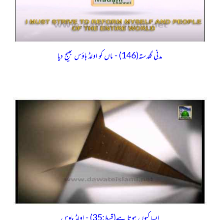
مدنی گلدستہ(146) - ماں کو اولڈ ہاؤس بھیج دیا
ایسا کیوں ہوتا ہے(قسط:35) - اولڈ ہاوس