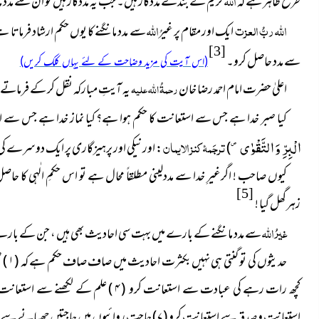
اللہ
طرح ظاہر ہے کہ
کریم کے بندے مددگار ہیں۔ جب یہ مددگار ہیں تو ان سے مدد ما
اللہ
ربُّ العزت
اللہ
ایک اور مقام پر غیرُ
سے مدد مانگنے کا یوں حکم ارشاد فرماتا ہ
[3]
سے مدد حاصل کرو۔
(اس آیت کی مزید وضاحت کے لئے یہاں کلک کریں)
اعلیٰ حضرت امام احمد رضا خان
رحمۃُ اللہ علیہ
یہ آیتِ مبارکہ نقل کر کے فرماتے 
کیا صبر خدا ہے جس سے استعانت کا حکم ہوا ہے؟ کیا نماز خدا ہے جس سے 
الْبِرِّ وَ التَّقْوٰى ۪-
ترجَمۂ کنز الایمان
)
: اور نیکی اور پرہیزگاری پر ایک دوسرے کی 
کیوں صاحب ! اگرغیرِ خدا سے مددلینی مطلقاً محال ہے تو اس حکمِ الٰہی کا حاص
[5]
زہرگھل گیا !
غیرُ اللہ
سے مدد مانگنے کے بارے میں بہت سی احادیث بھی ہیں ، جن کے بارے م
حدیثوں کی تو گنتی ہی نہیں بکثرت احادیث میں صاف صاف حکم ہے کہ (
۱ )
ص
کچھ رات رہے کی عبادت سے استعانت کرو (
۴ )
علم کے لکھنے سے استعانت 
استعانت و صدقہ سے استعانت کرو (
۷ )
حاجت روائیوں میں حاجتیں چھپانے سے 