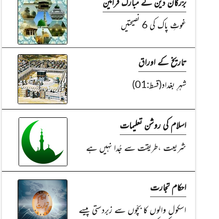
بزرگان دین کے مبارک فرامین
غوثِ پاک کی 6 نصیحتیں
تاریخ کے اوراق
شہرِ بغداد(قسط:01)
اسلام کی روشن تعلیمات
شریعت ،طریقت سے جُدا نہیں ہے
احکام تجارت
اسکول والوں کا بچّوں سے زبردستی پیسے