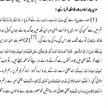
مزید چند احادیث ملاحظہ فرمائیے :
اِذَا نَفَرَتْ دَابَّةُ اَح
( 1 ) ہمارے پیارے نبی
صلَّی اللہ علیہ واٰلہٖ وسلَّم
نے فرمایا :
تم میں سے کسی کی سواری یا اونٹ ایسی ویران جگہ میں بھاگ جائے جہاں کوئی بندہ 
[7]
فَاِنَّهٗ سَيُعَانُ
اللہ
تو بے شک جلد اس کی مدد کی جائے گی۔
( 2 ) حضرت عبدُ
بن
اللَّهِ
یَسْقُطُ مِنْ وَّرَقِ الشَّجَرِ
فَاِذَا اَصَابَتْ اَحَدَكُمْ عَرْجَةٌ فِي سَفَرٍ فَلْيُنَادِ اَعِينُوا عِبَادَ
رَحِمَ
،
ایسے فرشتے بھی ہیں جو درختوں سے گرنے والے ہر پتے کو لکھ لیتے ہیں۔تو جب 
اَعِينُوا عِبَادَ اللَّهِ رَحِمَكُمُ اللَّه
اللہ
اللہ
یعنی اے
کے بندو ! مدد کرو ،
کریم تم پر رحم فرم
اُ
طْلُبُوا الحَوائِجَ اِلَى ذَوِي الرَّحْمَةِ مِنْ اُمَّتِي تُرْزَقوا وتُنْجَحُوا
دلائی گئی :
یعنی میرے رَحْم د
وَالْحَوَائِجَ مِنْ حِسَانِ الْوُجُوهِ
یعنی بھلائی اور حاجتیں خوبصورت چہرے والوں سے مانگ