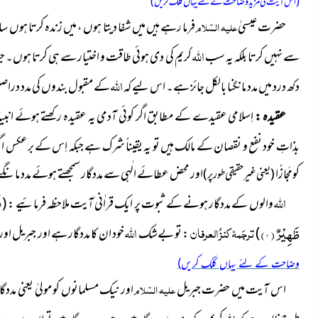
(اس آیت کی مزید وضاحت کے لئے یہاں کلک کریں)
حضرت عیسیٰ
علیہ السّلام
فرما رہے ہیں میں شفا دیتا ہوں ، میں زندہ کرتا ہوں سا
اللہ
سے نہیں کرتا بلکہ یہ سب
کریم کی دی ہوئی طاقت و اختیار سے ہی کرتا ہوں۔
اللہ
دکھ درد میں مدد مانگنا بالکل جائز ہے۔ اس لیے کہ
کے مقبول بندوں کی مدد درا
عقیدہ :
اِسلامی عقیدے کے مطابق اگر کوئی آدمی یہ عقیدہ رکھتے ہوئے انبیا
بذاتِ خود نفع و نقصان کے مالک ہیں تو یہ یقیناً شرک ہے جبکہ اِس کے برعکس اگر کو
کومَجازًا
اور محض عطائے الٰہی سے مددگار سمجھتے ہوئے مدد مانگے 
( یعنی غیر حقیقی طور پر)
اللہ
ف
والوں کے مددگار ہونے کے ثبوت پر ایک قراٰنی آیت ملاحظہ فرمائیے :
(
ظَهِیْرٌ
(
۴
)
ترجَمۂ کنزُ العرفان
اللہ
)
:
تو بےشک
خود ان کا مددگار ہے اور جبریل ا
وضاحت کے لئے یہاں کلک کریں)
اس آیت میں حضرت جبریل
علیہ السّلام
اور نیک مسلمانوں کو مولیٰ یعنی مددگا