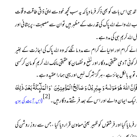
تھ ہی اس بات کو بھی ذکر فرما دیا کہ یہ سب کچھ خود سے اپنی ذاتی طاقت و قوّت
اللہ
اللہ
 جب
والے
پاک کی قدرت کے مظہر ہیں تو ان سے مصیبت ، پریشانی اور
اللہ
صل
کریم ہی کی مدد ہے۔
اللہ
ئے کرام اور اولیائے کرام سے مدد مانگے کہ وہ
پاک کی اجازت کے بِغیر
اللہ
ئی آدمی حقیقی مددگار اور نَفْع و نقصان کا حقیقی مالک
کریم کو مان کر کسی
تو یہ بالکل جائز ہے ، ہرگز شِرک نہیں اور یہی ہمارا عقیدہ ہے۔
َاِنَّ اللّٰهَ هُوَ مَوْلٰىهُ وَ جِبْرِیْلُ وَ صَالِحُ الْمُؤْمِنِیْنَۚ-وَ الْمَلٰٓىٕكَةُ بَعْدَ ذٰلِكَ
[2]
ور نیک ایمان والے اور اس کے بعد فرشتے مددگار ہیں۔
(اس آیت کی مزید
ر فرمایا گیا اور فرشتوں کو ظہیر یعنی معاون قرار دیا گیا ، جس سے روزِ روشن کی