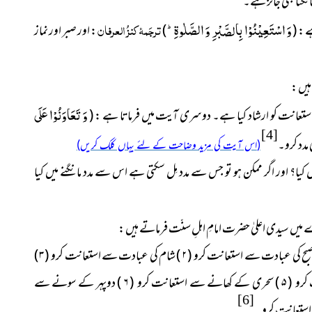
نگنا بھی جائز ہے۔
وَ اسْتَعِیْنُوْا بِالصَّبْرِ وَ الصَّلٰوةِؕ-
ترجَمۂ کنزُ العرفان
ے :
(
)
: اور صبر اور نماز
ہیں :
وَ تَعَاوَنُوْا عَلَى
استعانت کو ارشاد کیا ہے۔ دوسری آیت میں فرماتا ہے :
(
[4]
مدد کرو۔
(اس آیت کی مزید وضاحت کے لئے یہاں کلک کریں)
ل کیا؟ اور اگر ممکن ہو تو جس سے مدد مِل سکتی ہے اس سے مدد مانگنے میں کیا
یں سیدی اعلیٰ حضرت امامِ اہلِ سنّت فرماتے ہیں :
بح کی عبادت سے استعانت کرو (
۲ )
شام کی عبادت سے استعانت کرو (
۳ )
کرو (
۵ )
سحری کے کھانے سے استعانت کرو (
۶ )
دوپہر کے سونے سے
[6]
استعانت کرو ۔