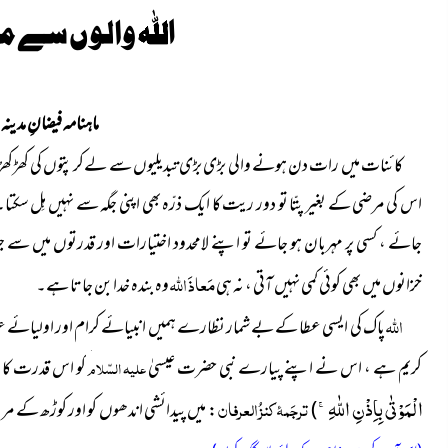
اللہ والوں سے مدد (
ماہنامہ فیضانِ مدینہ نوم
کائنات میں رات دن ہونے والی بڑی بڑی تبدیلیوں سے لےکر پتوں کی کھڑک
اس کی مرضی کے بغیر پتّا تو دور ریت کا ایک ذرّہ بھی اپنی جگہ سے نہیں ہِل سکتا۔ 
جائے ، کسی پر مہربان ہو جائے تو اپنے لامحدود اختیارات اور قدرتوں میں 
مَعاذَ اللہ
خزانوں میں بھی کوئی کمی نہیں آتی ، نہ ہی
وہ بندہ خدا بن جا تا ہے۔
اللہ
پاک کی ایسی عطا کے بے شمار نظارے ہمیں انبیائے کرام اور اولیائے عظا
کریم ہے ، اس نے اپنے پیارے نبی حضرت عیسیٰ
علیہ السّلام
کو اس قدرت کا مَ
الْمَوْتٰى بِاِذْنِ اللّٰهِۚ-
ترجَمۂ کنزُ العرفان
)
: میں پیدائشی اندھوں کو اور کوڑھ کے مری