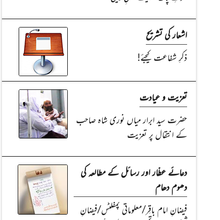
اشعار کی تشریح
ذکرِ شفاعت کیجئے!
تعزیت و عیادت
حضرت سید ابرار میاں نوری شاہ صاحب
کے انتقال پر تعزیت
دعائے عطّار اور رسائل کے مطالعہ کی
دھوم دھام
فیضانِ امام باقِر/معلوماتی پمفلٹس/فیضانِ