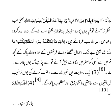
اللهِ
َدِكُمْ
اَوْ بَعِيرُهٗ بِفَلاةٍ مِنَ الاَرْضِ لاَ يَرٰى بِهَا اَحَدًا فَلْيَقُلْ اَعِينُوا عِبَادَ
،
یعنی جب
اللهِ
اَعِينُوا عِبَادَ
اللہ
نظر نہ آئے تو تم یوں پکارو :
یعنی اے
کے بندو ! مدد کرو !
اِنَّ لِلَّهِ مَلَائِكَةً فَضْلًا سِوَى الْحَفَظَةِ يَكْتُبُونَ مَا
 عباس
رضی اللہ عنہما
فرماتے ہیں :
اللَّه
كُمُ
اللہ
یعنی بے شک اعمال لکھنے والے فرشتوں کے علاوہ
پاک کے کچھ
تم میں سے کسی کو سفر میں رکاوٹ پیش آئے تو اسے چاہئے کہ یوں پکارے :
[8]
اللہ
ائے۔
( 3 ) ایک روایت میں غیرُ
سے مدد طلب کرنے کی یوں ترغیب
[9]
اُطْلُبُواالْخَيْرَ
ل اُمّتیوں سے حاجتیں مانگو رِزق اور مطلوب پالو گے۔
( 4 )
[10]
و۔
جاری ہے۔۔۔