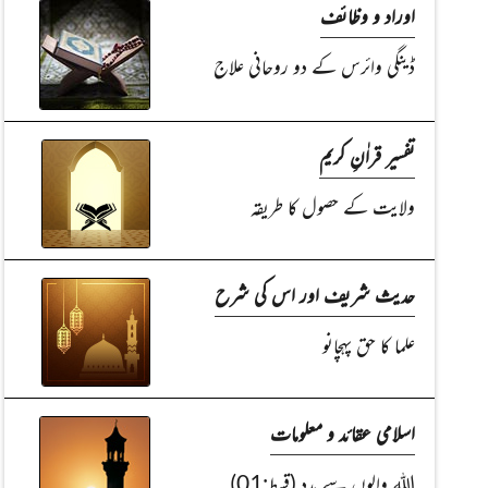
اوراد و وظائف
ڈینگی وائرس کے دو روحانی علاج
تفسیر قراٰنِ کریم
ولایت کے حصول کا طریقہ
حدیث شریف اور اس کی شرح
علما کا حق پہچانو
اسلامی عقائد و معلومات
اللہ والوں سے مدد (قسط:01)