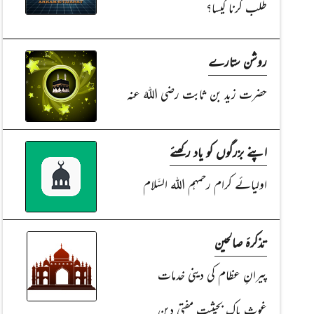
طلب کرنا کیسا؟
روشن ستارے
حضرت زید بن ثابت رضی اللہُ عنہ
اپنے بزرگوں کو یاد رکھئے
اولیائے کرام رحمہم اللہ السَّلام
تذکرۂ صالحین
پیرانِ عظام کی دینی خدمات
غوثِ پاک بحیثیت مفتیِ دین