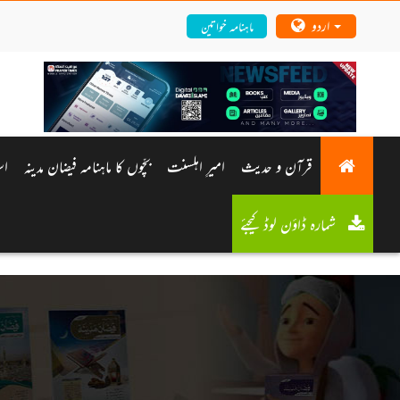
اردو
ماہنامہ خواتین
قرآن و حدیث
امیرِ اہلسنت
بچّوں کا ماہنامہ فیضان مدینہ
اس
شمارہ ڈاؤن لوڈ کیجئے