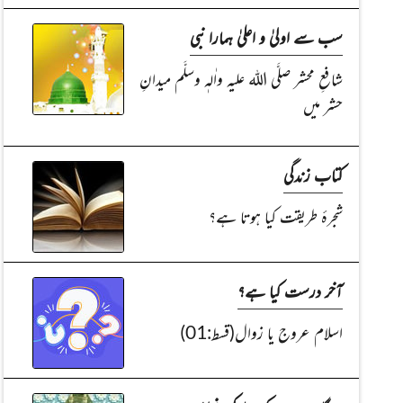
سب سے اولیٰ و اعلیٰ ہمارا نبی
شافعِ محشر صلَّی اللہ علیہ واٰلہٖ وسلَّم میدانِ
حشر میں
کتاب زندگی
شجرۂ طریقت کیا ہوتا ہے؟
آخر درست کیا ہے؟
اسلام عروج یا زوال(قسط:01)