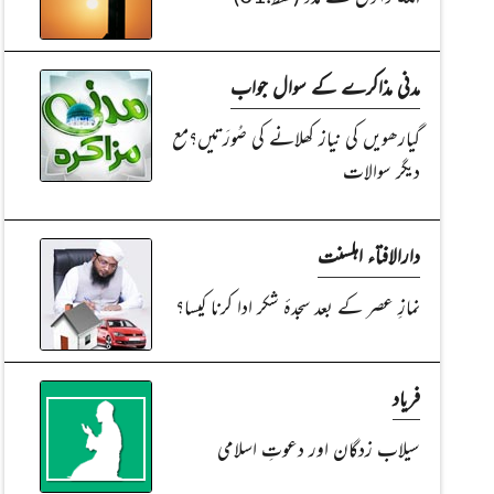
مدنی مذاکرے کے سوال جواب
گیارھویں کی نیاز کھلانے کی صُورَتیں؟مع
دیگر سوالات
دارالافتاء اہلسنت
نمازِ عصر کے بعد سجدۂ شکر ادا کرنا کیسا؟
فریاد
سیلاب زدگان اور دعوتِ اسلامی