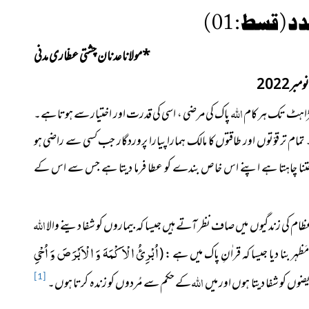
 قسط : 01 )
*
مولانا عدنان چشتی عطّاری مدنی
بر2022
اللہ
ھڑاہٹ تک ہر کام
پاک کی مرضی ، اسی کی قدرت اور اختیار سے ہوتا ہے۔
تمام تر قوّتوں اور طاقتوں کا مالک ہمارا پیارا پروردگار جب کسی سے راضی ہو
سے جتنا چاہتا ہے اپنے اس خاص بندے کو عطا فرما دیتا ہے جس سے اس کے
اللہ
م کی زندگیوں میں صاف نظر آتے ہیں جیسا کہ بیماروں کو شفا دینے والا
اُبْرِئُ الْاَكْمَهَ وَ الْاَبْرَصَ وَ اُحْیِ
ظہر بنا دیا جیسا کہ قراٰنِ پاک میں ہے :
(
اللہ
ضوں کو شفا دیتا ہوں اور میں
کے حکم سے مُردوں کو زندہ کرتا ہوں۔
[1]