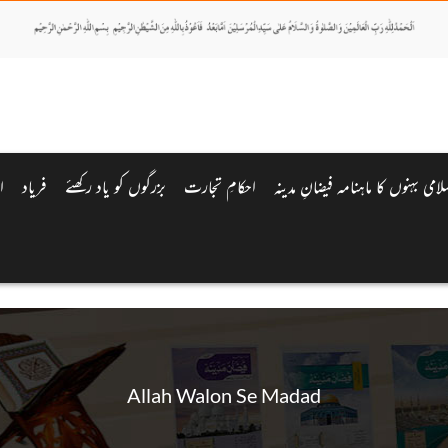
لامی بہنوں کا ماہنامہ فیضانِ مدینہ
احکامِ تجارت
بزرگوں کو یاد رکھئے
فریاد
ا
Allah Walon Se Madad