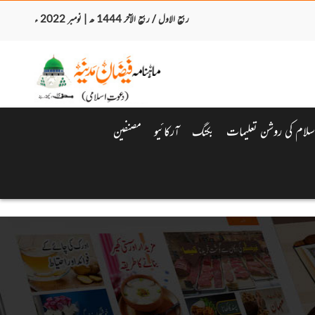
ربیع الاول / ربیع الآخر 1444 ھ | نومبر 2022 ء
سلام کی روشن تعلیمات
بکنگ
آرکائیو
مصنفین