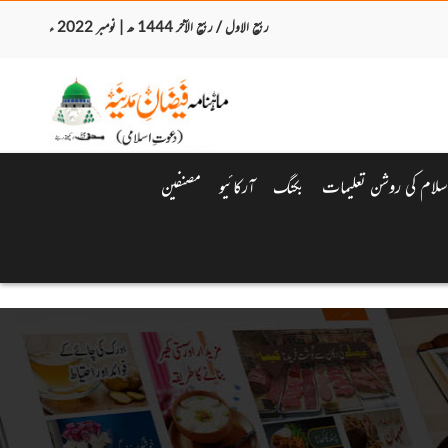
ربیع الاول / ربیع الآخر 1444 ھ | نومبر 2022 ء
سلام کی روشن تعلیمات
بکنگ
آرکائیو
مصنفین