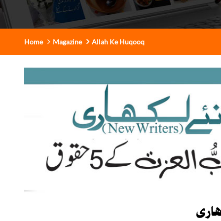
Home
Magazine
Allah Ke Huqooq
ھاری