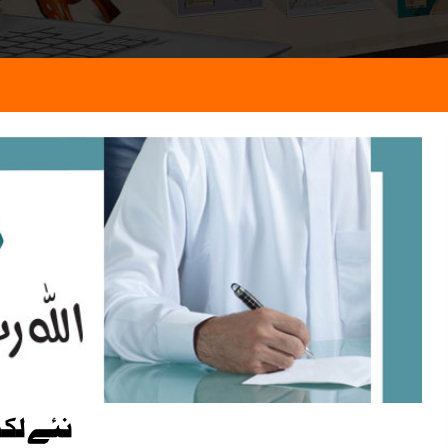
نئے لک