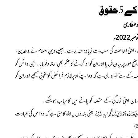
 حقوق
مادعطّاری
ر2022ء
 ہے ، اپنی اطاعت کی سب سے زیادہ حقدار ہے۔ جیسےدینِ اسلام نے والدین ،
اضح طور پر بیان فرمایا اور ان کو ادا کرنے کا حکم بھی ارشاد فرمایا ۔ جنّ و اِنْس کو
ایک کے لئے ضروری ہے کہ وہ اپنے اوپر لازم فرائض کو بخوبی سمجھے اور ان کو
ہو سکے ۔
نسان اپنی زندگی کے مقصد کو پانے میں کامیاب
ْ يَّعْبُدُوهُ وَلاَ يُشْرِكُوا بِهٖ شَيْئًا
اللہ
یعنی
بندوں پر
کا حق ہے کہ وہ اس کی عبادت