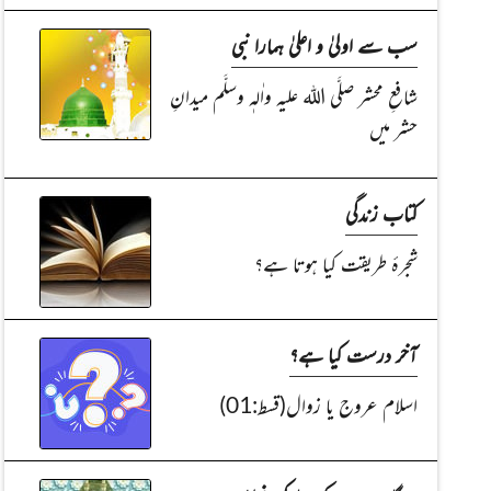
سب سے اولیٰ و اعلیٰ ہمارا نبی
شافعِ محشر صلَّی اللہ علیہ واٰلہٖ وسلَّم میدانِ
حشر میں
کتاب زندگی
شجرۂ طریقت کیا ہوتا ہے؟
آخر درست کیا ہے؟
اسلام عروج یا زوال(قسط:01)