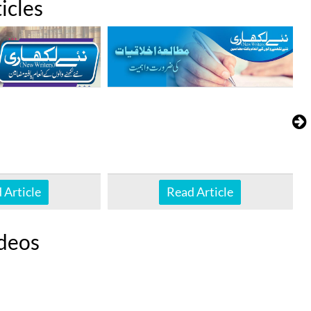
icles
 Article
Read Article
deos