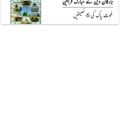
بزرگان دین کے مبارک فرامین
غوثِ پاک کی 6 نصیحتیں
تاریخ کے اوراق
شہرِ بغداد(قسط:01)
اسلام کی روشن تعلیمات
Read Article
Read Article
شریعت ،طریقت سے جُدا نہیں ہے
احکام تجارت
اسکول والوں کا بچّوں سے زبردستی پیسے