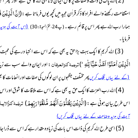
اللہ
اللہ
( 2 )
پاک
کی ذات و صفات پر کامل ایمان لانا بھی
کا
حق ہے اور پھر اس 
اِنَّ الَّذِیْنَ قَ
استقامت رکھنے والے افراد کا ذکر قراٰنِ مجید میں کچھ یوں فرماتا ہے :
(
اللہ
ہمارا رب
ہے پھر اس پر قائم رہے۔
(اس آیت کی مزید وضاحت کے لئے یہاں کلک کریں)
( پ24 ، حٰمٓ السجدۃ : 30)
فرمایا۔
اللہ
( 3 )
کریم کا ایک بہت بڑا حق یہ بھی ہے کہ اس سے انتہا درجے کی محبت 
الَّذِیْنَ اٰمَنُوْۤا اَشَدُّ حُبًّا لِّلّٰهِؕ-
ترجمۂ کنزالعرفان
)
: اور ایمان والے سب سے زیا
پھر مختلف جگہوں پر ان لوگوں کی صفات
اور انعامات کا ب
کے لئے یہاں کلک کریں)
اللہ
( 4 )
رب العزت کا ایک حق یہ بھی ہے کہ اس سے ملاقات کا شوق اور اس بات
الَّذِیْنَ یَظُنُّوْنَ اَنَّهُمْ مُّلٰقُوْا رَبِّهِمْ
ترجَمۂ کنزُالایم
اس طرح بیان ہوئی ہے :
(
)
آیت کی مزید وضاحت کے لئے یہاں کلک کریں)
اللہ
( 5 ) اسی طرح
کریم کی ذات اس بات کی زیادہ حقدار
ہے کہ اس سے ڈرا جا