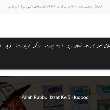
لامی بہنوں کا ماہنامہ فیضانِ مدینہ
احکامِ تجارت
بزرگوں کو یاد رکھئے
فریاد
ا
Allah Rabbul Izzat Ke 5 Huqooq