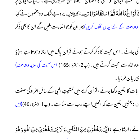
اللہ
ہے۔
پاک ایمان پر
نعمتِ ایمان کو اسی کا احسان سمجھنا بھی ضروری
الُوْا رَبُّنَا اللّٰهُ ثُمَّ اسْتَقَامُوْا
ترجمۂ کنزالایمان
)
: بےشک وہ جنھوں نے کہا
پھر ان کو جو انعامات ملیں گے ان کا بھی ذکر
وَ
کی جائے ۔ اس محبت کا ذکر کرتے ہوئے قراٰن ِ پاک میں ارشاد ہوتا ہے :
(
اللہ
دہ
سے محبت کرتے ہیں
۔
(اس آیت کی مزید وضاحت
( پ2 ، البقرۃ : 165 )
ھی بیان فرمایا۔
 کا یقین رکھا جائے ، قراٰن کریم میں خشیتِ الٰہی کے حامل افراد کی صفت
ان
: جنہیں یقین ہے کہ انھیں اپنے رب سے ملنا ہے۔
(اس
( پ1 ، البقرۃ : 46 )
یَّسْتَخْفُوْنَ مِنَ النَّاسِ وَ لَا یَسْتَخْفُوْنَ مِنَ اللّٰهِ وَ هُوَ
ئے ، ارشاد ہے :
(