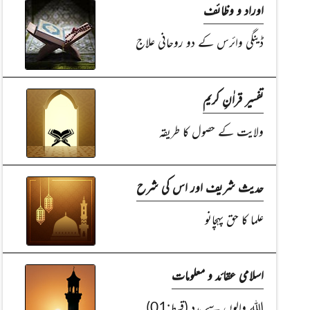
اوراد و وظائف
ڈینگی وائرس کے دو روحانی علاج
تفسیر قراٰنِ کریم
ولایت کے حصول کا طریقہ
حدیث شریف اور اس کی شرح
علما کا حق پہچانو
اسلامی عقائد و معلومات
اللہ والوں سے مدد (قسط:01)