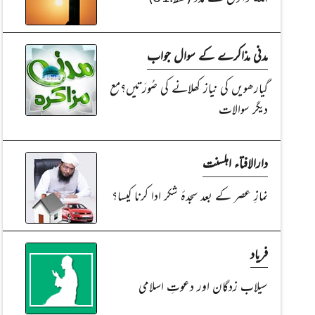
مدنی مذاکرے کے سوال جواب
گیارھویں کی نیاز کھلانے کی صُورَتیں؟مع
دیگر سوالات
دارالافتاء اہلسنت
نمازِ عصر کے بعد سجدۂ شکر ادا کرنا کیسا؟
فریاد
سیلاب زدگان اور دعوتِ اسلامی