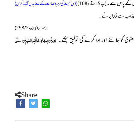
 کے پاس ہے۔
( پ5 ، النسآء : 108 )
(اس آیت کی مزید وضاحت کے لئے یہاں کلک کریں)
ے عذاب سے ڈرا جائے۔
( صراط الجنان ، 2 / 298 )
اٰمِیْن بِجَاہِ خَاتَمِ النَّبِیّٖن
صلَّی
قوق کو جاننے اور ادا کرنے کی توفیق بخشے۔
Share