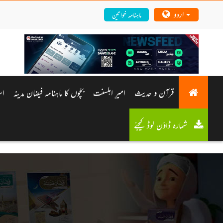
اردو
ماہنامہ خواتین
قرآن و حدیث
امیرِ اہلسنت
بچّوں کا ماہنامہ فیضان مدینہ
اس
شمارہ ڈاؤن لوڈ کیجئے