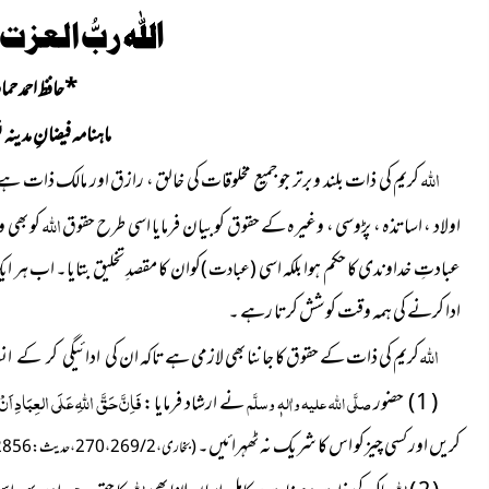
اللہ ربُّ العزت کے 5
*
حافظ احمد ح
ماہنامہ فیضانِ مدینہ نومب
اللہ
کریم کی ذات بلند و برتر جو جمیع مخلوقات کی خالق ، رازق اور مالک ذات
اللہ
اولاد ، اساتذہ ، پڑوسی ، وغیرہ کے حقوق کو بیان فرمایا اسی طرح حقوق
کو بھی و
عبادتِ خداوندی کا حکم ہوا بلکہ اسی
کوان کا مقصدِ تخلیق بتایا۔ اب ہر 
( عبادت )
ادا کرنے کی ہمہ وقت
کوشش کرتا رہے ۔
اللہ
کریم کی ذات کے حقوق کا جاننا بھی لازمی ہے تاکہ ان
کی ادائیگی کر کے ا
فَاِنَّ حَقَّ اللَّهِ عَلَى العِبَادِ اَن
( 1 ) حضور
صلَّی اللہ علیہ واٰلہٖ وسلَّم
نے ارشاد فرمایا :
کریں اور کسی چیزکو اس کا شریک نہ ٹھہرائیں۔
( بخاری ، 2 / 269 ، 270 ، حدیث : 2856 )