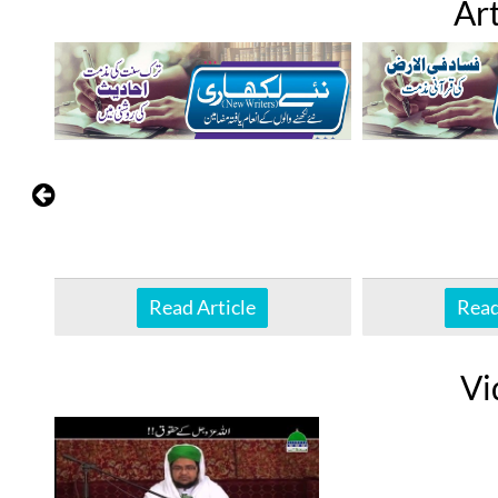
Art
Read Article
Read
Vi