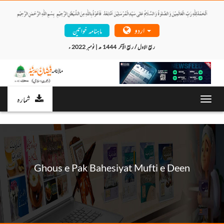
اردو
ماہنامہ خواتین
ربیع الاول / ربیع الآخر  1444 ھ | نومبر 2022 ء 
شمارہ
Toggl
navig
Ghous e Pak Bahesiyat Mufti e Deen