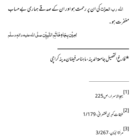
اللہ رب العزّت
کی ان پر رحمت ہو اور ان کے صدقے ہماری بےحساب
مغفرت ہو۔
اٰمِیْن بِجَاہِ خَاتَمِ النَّبِیّٖن
صلَّی اللہ علیہ واٰلہٖ وسلَّم
ــــــــــــــــــــــــــــــــــــــــــــــــــــــــــــــــــــــــــــــ
*
فارغ التحصیل جامعۃ المدینہ ، ماہنامہ فیضان مدینہ کراچی
[1]
بہجۃ الاسرار ، ص225
[2]
طبقاتِ کبری للشعرانی ، 1/179
[3]
مراٰۃ الجنان ، 3/267