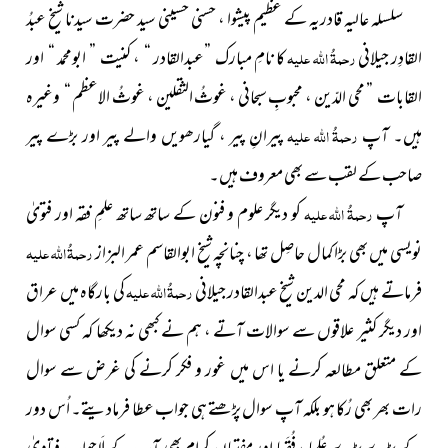
سلسلہ عالیہ قادریہ کے عظیم پیشوا ، حسنی حسینی سید حضرت سیدنا شیخ عبدُ
القادِر جیلانی
رحمۃُ اللہ علیہ
کا نامِ مبارک ”عبدالقادر “ ، کنیت ” ابومحمد “ اور
القابات ” محی الدّین ، محبوبِ سبحانی ، غوثُ الثقلین ، غوثُ الاعظم “ وغیرہ
ہیں۔ آپ
رحمۃُ اللہ علیہ
پیرانِ پیر ، گیارھویں والے پیر اور بڑے پیر
صاحب کے لقب سے بھی معروف ہیں۔
آپ
رحمۃُ اللہ علیہ
کو دیگر علوم و فنون کے ساتھ ساتھ علمِ فقہ اور فتویٰ
نویسی میں بھی بڑا کمال حاصِل تھا ، چنانچہ شیخ ابوالقاسم عمر البزاز
رحمۃُ اللہ علیہ
فرماتے ہیں کہ محی الدین شیخ عبدالقادر جیلانی
رحمۃُ اللہ علیہ
کی بارگاہ میں عراق
اور دیگر کثیر علاقوں سے سوالات آتے ، ہم نے کبھی نہ دیکھا کہ کسی سوال
کے متعلق مطالعہ کرنے یا اس میں غور و فکر کرنے کی غرض سے سوال
رات بھر بھی رُکا ہو بلکہ آپ سوال پڑھتے ہی جواب عطا فرمادیتے۔ اُس دور