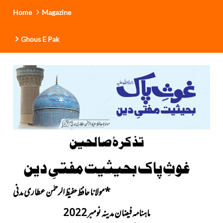
Home
Magazine
Ghous E Pak
تذکرۂ صالحین
غوثِ پاک بحیثیت مفتیِ دین
*
مولانا حافظ حفیظ الرحمٰن عطاری مدنی
ماہنامہ فیضان مدینہ نومبر2022