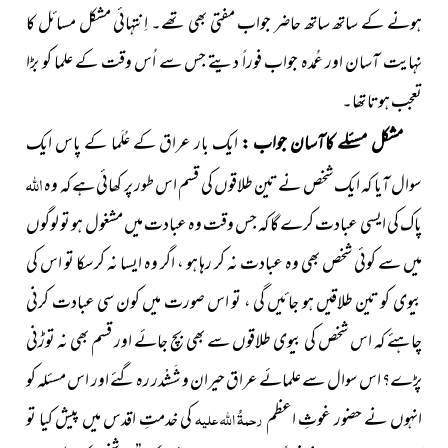
ہونے کے ساتھ ساتھ حاضر جواب مفتی بھی تھے۔ اِنتہائی مشکل مسائل کا
نہایت آسان اور عُمدہ جواب فوراً دیتے جس سے اُس وقت کے علما کو بڑا
تعجب ہوتا تھا۔
مشکل مسئلے کاآسان جواب :
ایک بار عراق کے عُلَما کے پاس ایک
اللہ
سوال آیا کہ ایک شخص نے تین طلاقوں کی قسم اس طور پر کھائی ہے کہ وہ
پاک کی ایسی عبادت کرے گا کہ جس وقت وہ عبادت میں مشغول ہو تو لوگوں
میں سے کوئی شخص بھی وہ عبادت نہ کر رہا ہو ، اگر وہ ایسا نہ کرسکا تو اس کی
بیوی کو تین طلاقیں ہو جائیں گی ، تو اس صورت میں کون سی عبادت کرنی
چاہئے کہ اس شخص کی بیوی طلاقوں سے بھی بچ جائے اور قسم بھی نہ توڑنی
پڑے؟ اس سوال سے علمائے عراق حیران و شَشْدر رہ گئے اور اس مسئلہ کو
انہوں نے حضور غوثِ اعظم
رحمۃُ اللہ علیہ
کی خدمتِ اقدس میں پیش کیا تو