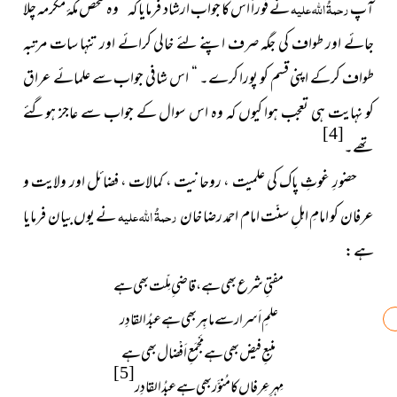
آپ
رحمۃُ اللہ علیہ
نے فوراً اس کا جواب ارشاد فرمایا کہ ” وہ شخص مکۂ مکرمہ چلا
جائے اور طواف کی جگہ صرف اپنے لئے خالی کرائے اور تنہا سات مرتبہ
طواف کرکے اپنی قسم کو پورا کرے۔ “ اس شافی جواب سے علمائے عراق
کو نہایت ہی تعجب ہوا کیوں کہ وہ اس سوال کے جواب سے عاجز ہوگئے
[4]
تھے۔
حضورِ غوثِ پاک کی علمیت ، روحانیت ، کمالات ، فضائل اور ولایت و
عرفان کو امامِ اہلِ سنّت امام احمد رضا خان
رحمۃُ اللہ علیہ
نے یوں بیان فرمایا
ہے :
مفتیِ شرع بھی ہے ، قاضی ِمِلّت بھی ہے
علمِ اَسرار سے ماہِر بھی ہے عبدُ القادِر
منبعِ فیض بھی ہے مَجْمَعِ اَفْضال بھی ہے
[5]
مِہرِ عِرفاں کا مُنوَّر بھی ہے عبدُ القادِر