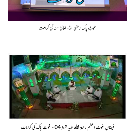
غوثِ پاک رضی اللہ تعالیٰ عنہ کی كرامت
فیضانِ غوث اعظم رحمۃ اللہ علیہ قسط 04 - غوثِ پاک کی کرامات