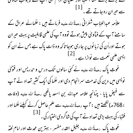
کے بڑے بڑے عُلما ، فُقَہا اور مفتیانِ کِرام بھی آپ کے لَاجواب فتاویٰ
[1]
سے حیران رہ جاتے تھے۔
علاَّمہ عبدالوَہّاب شَعْرانی
رحمۃُ اللہ علیہ
فرماتے ہیں : عُلَمائے عراق کے
سامنے آپ کے فتاویٰ پیش ہوتے تووہ آپ کی علمی قابلیت پر بہت حیران
ہوتے اوراُن کی زبانوں پر جاری ہوجاتا کہ وہ ذات پاک ہے جس نے ان کو
[2]
ایسی علمی نعمت سے نوازا ہے۔
غوثِ پاک
رحمۃُ اللہ علیہ
نے کئی سالوں تک درس و تدریس اور فتویٰ
نویسی میں دین کی خدمت سرانجام دی اور عُلَما کی ایک کثیر تعداد نے آپ
اللہ
سے فیض پایا ، چنانچہ علامہ عبد
بن اسعد یافعی
رحمۃُ اللہ علیہ
(وفات
لکھتے ہیں : آپ
رحمۃُ اللہ علیہ
سے علم حاصل کرنے کیلئے عُلما اور
: 768ھ)
[3]
فقہاء کی بہت بڑی تعداد نے آپ کی شاگردی اختیار کی۔
غوثِ پاک
رحمۃُ اللہ علیہ
جلیل القدر مفسر ، بہترین محدث اور امامِ فقہ