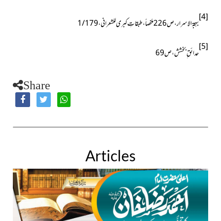
[4]
بہجۃ
الاسرار ، ص226ملخصاً
، طبقاتِ کبری للشعرانی ، 1/179
[5]
حدائق ِ بخشش ، ص69
Share
Articles