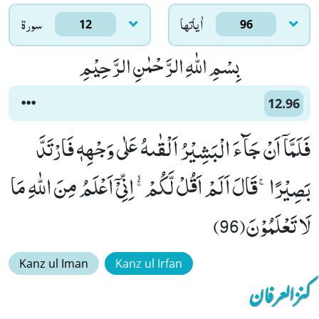
اٰياتها
سورۃ
12
96
بِسْمِ اللّٰهِ الرَّحْمٰنِ الرَّحِیْمِ
12.96
فَلَمَّاۤ اَنْ جَآءَ الْبَشِیْرُ اَلْقٰىهُ عَلٰى وَجْهِهٖ فَارْتَدَّ
بَصِیْرًاۚ-قَالَ اَلَمْ اَقُلْ لَّكُمْ ﳐ اِنِّیْۤ اَعْلَمُ مِنَ اللّٰهِ مَا
لَا تَعْلَمُوْنَ(96)
Kanz ul Iman
Kanz ul Irfan
کنزالعرفان