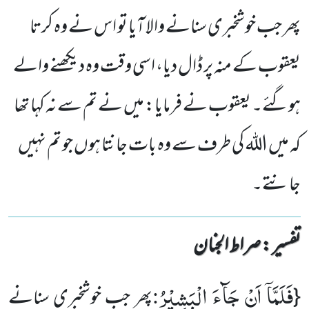
پھر جب خوشخبری سنانے والا آیا تو اس نے وہ کرتا
یعقوب کے منہ پر ڈال دیا، اسی وقت وہ دیکھنے والے
ہوگئے۔ یعقوب نے فرمایا: میں نے تم سے نہ کہا تھا
کہ میں اللہ کی طرف سے وہ بات جانتا ہوں جو تم نہیں
جانتے۔
تفسیر : ‎صراط الجنان
فَلَمَّاۤ اَنْ جَآءَ الْبَشِیْرُ
:
{
پھر جب خوشخبری سنانے