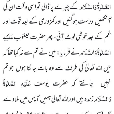
الصَّلٰوۃُ وَالسَّلَام
کے چہرے پر ڈالی تو اسی وقت ان کی
آنکھیں درست ہوگئیں اور کمزوری کے بعد قوت اور
عَلَیْہِ
غم کے بعد خوشی لوٹ آئی، پھر حضرت یعقوب
الصَّلٰوۃُ وَالسَّلَام
نے فرمایا: میں نے تم سے نہ کہا تھا کہ
اللّٰہ
میں
تعالیٰ کی طرف سے وہ بات جانتا ہوں جو تم
عَلَیْہِ الصَّلٰوۃُ
نہیں جانتے کہ حضرت یوسف
وَالسَّلَام
اللّٰہ
زندہ ہیں اور
تعالیٰ ہمیں آپس میں ملا دے
تفسیرکبیر، یوسف، تحت الآیۃ