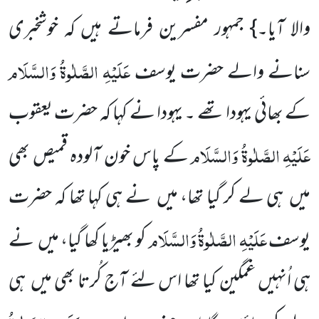
والا آیا۔} جمہور مفسرین فرماتے ہیں کہ خوشخبری
عَلَیْہِ الصَّلٰوۃُ وَالسَّلَام
سنانے والے حضرت یوسف
کے بھائی یہودا تھے ۔ یہودا نے کہا کہ حضرت یعقوب
عَلَیْہِ الصَّلٰوۃُ وَالسَّلَام
کے پاس خون آلودہ قمیص بھی
میں ہی لے کر گیا تھا، میں نے ہی کہا تھا کہ حضرت
عَلَیْہِ الصَّلٰوۃُ وَالسَّلَام
یوسف
کو بھیڑیا کھا گیا، میں نے
ہی اُنہیں غمگین کیا تھا اس لئے آج کُرتا بھی میں ہی