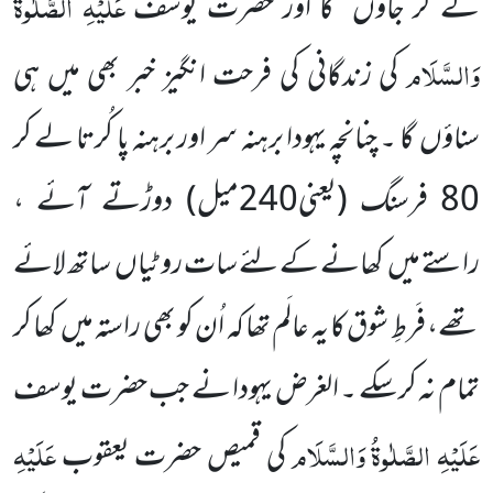
عَلَیْہِ الصَّلٰوۃُ
لے کر جاؤں گا اور حضرت یوسف
وَالسَّلَام
کی زندگانی کی فرحت انگیز خبر بھی میں ہی
سناؤں گا ۔ چنانچہ یہودا برہنہ سر اور برہنہ پا کُرتا لے کر
80 فرسنگ
(یعنی240میل)
دوڑتے آئے ،
راستے میں کھانے کے لئے سات روٹیاں ساتھ لائے
تھے، فَرطِ شوق کا یہ عالَم تھا کہ اُن کو بھی راستہ میں کھا کر
تمام نہ کرسکے ۔ الغرض یہودا نے جب حضرت یوسف
عَلَیْہِ الصَّلٰوۃُ وَالسَّلَام
عَلَیْہِ
کی قمیص حضرت یعقوب