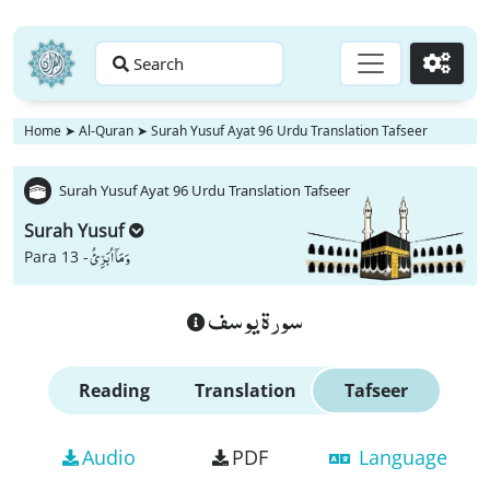
Search
Go
Home
➤
Al-Quran
➤
Surah Yusuf Ayat 96 Urdu Translation Tafseer
Surah Yusuf Ayat 96 Urdu Translation Tafseer
Surah Yusuf
وَ مَاۤ اُبَرِّئُ
Para 13 -
سورة يوسف
Reading
Translation
Tafseer
Audio
PDF
Language