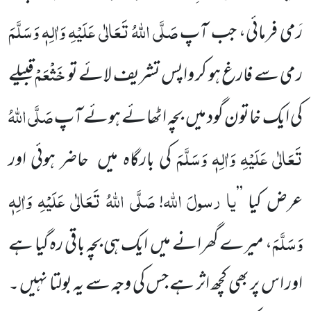
صَلَّی اللّٰہُ تَعَالٰی عَلَیْہِ وَاٰلِہٖ وَسَلَّمَ
رَمی فرمائی، جب آپ
خَثْعَمْ
رمی سے فارغ ہو کر واپس تشریف لائے تو
قبیلے
صَلَّی اللّٰہُ
کی ایک خاتون گود میں بچہ اٹھائے ہوئے آپ
تَعَالٰی عَلَیْہِ وَاٰلِہٖ وَسَلَّمَ
کی بارگاہ میں حاضر ہوئی اور
یا
رسولَ
اللّٰہ
صَلَّی اللّٰہُ تَعَالٰی عَلَیْہِ وَاٰلِہٖ
عرض کیا ’’
!
وَسَلَّمَ
، میرے گھرانے میں ایک ہی بچہ باقی رہ گیا ہے
اور اس پر بھی کچھ اثر ہے جس کی وجہ سے یہ بولتا نہیں ۔