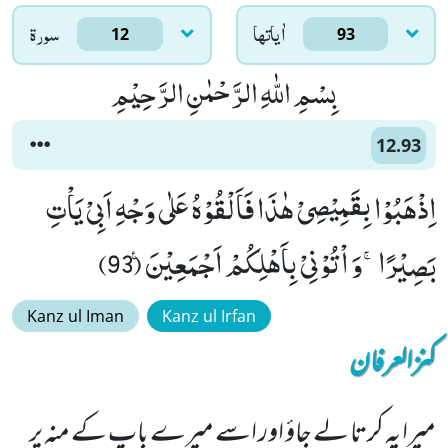
اٰياتها
سورۃ
12
93
بِسْمِ اللّٰهِ الرَّحْمٰنِ الرَّحِیْمِ
12.93
اِذْهَبُوْا بِقَمِیْصِیْ هٰذَا فَاَلْقُوْهُ عَلٰى وَجْهِ اَبِیْ یَاْتِ
بَصِیْرًاۚ-وَ اْتُوْنِیْ بِاَهْلِكُمْ اَجْمَعِیْنَ۠ (93)
Kanz ul Iman
Kanz ul Irfan
کنزالعرفان
میرا یہ کرتا لے جاؤ اور اسے میرے باپ کے منہ پر