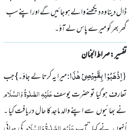
ڈال دینا وہ دیکھنے والے ہوجائیں گے اور اپنے سب
گھر بھر کو میرے پاس لے آؤ۔
تفسیر : ‎صراط الجنان
اِذْهَبُوْا بِقَمِیْصِیْ هٰذَا
:
{
میرا یہ کرتا لے جاؤ۔} جب
عَلَیْہِ الصَّلٰوۃُ وَالسَّلَام
تعارف ہو گیا تو حضرت یوسف
نے بھائیوں سے اپنے والد ماجد کا حال دریافت کیا ۔
عَلَیْہِ الصَّلٰوۃُ وَالسَّلَام
اُنہوں نے کہا ’’آپ
کی جدائی