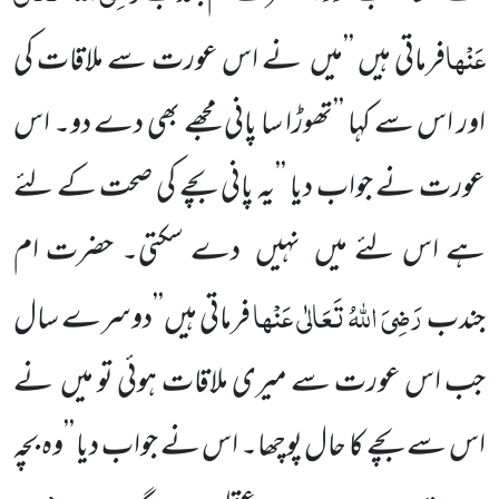
عَنْہا
فرماتی ہیں ’’میں نے اس عورت سے ملاقات کی
اور اس سے کہا ’’تھوڑا سا پانی مجھے بھی دے دو۔ اس
عورت نے جواب دیا ’’یہ پانی بچے کی صحت کے لئے
ہے اس لئے میں نہیں دے سکتی۔ حضرت ام
رَضِیَ اللّٰہُ تَعَالٰی عَنْہا
جندب
فرماتی ہیں’’دوسرے سال
جب اس عورت سے میری ملاقات ہوئی تو میں نے
اس سے بچے کا حال پوچھا۔ اس نے جواب دیا ’’وہ بچہ