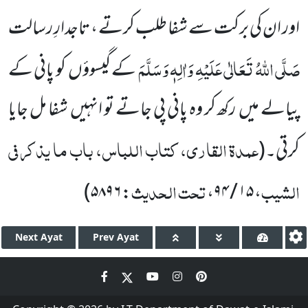
اور ان کی برکت سے شفا طلب کرتے ، تاجدارِ رسالت
صَلَّی اللّٰہُ تَعَالٰی عَلَیْہِ وَاٰلِہٖ وَسَلَّمَ
کے گیسوؤں کو پانی کے
پیالے میں رکھ کر وہ پانی پی جاتے تو انہیں شفا مل جایا
عمدۃ القاری، کتاب اللباس، باب ما یذکر فی
کرتی۔
(
الشیب
تحت الحدیث
)
۵۸۹۶
:
،
۱۵ / ۹۴
،
Next
Ayat
Prev
Ayat