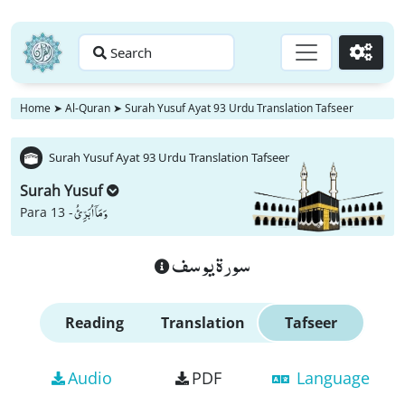
Search
Go
Home
➤
Al-Quran
➤
Surah Yusuf Ayat 93 Urdu Translation Tafseer
Surah Yusuf Ayat 93 Urdu Translation Tafseer
Surah Yusuf
وَ مَاۤ اُبَرِّئُ
Para 13 -
سورة يوسف
Reading
Translation
Tafseer
Audio
PDF
Language