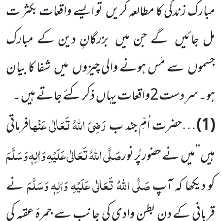
مبارک زندگی کا مطالعہ کریں تو ایسے واقعات بکثر ت
مل جائیں گے جن میں بزرگانِ دین کے مبارک
جسموں سے مَس ہونے والی چیزوں میں شفا کا بیان
ہو۔ سرِ دست 2واقعات یہاں ذکر کئے جاتے ہیں ۔
رَضِیَ اللّٰہُ تَعَالٰی عَنْہا
(1)
…حضرت اُمِّ جند ب
فرماتی
صَلَّی اللّٰہُ تَعَالٰی عَلَیْہِ وَاٰلِہٖ وَسَلَّمَ
ہیں’’میں نے حضور پُر نور
صَلَّی اللّٰہُ تَعَالٰی عَلَیْہِ وَاٰلِہٖ وَسَلَّمَ
کو دیکھا کہ آپ
نے
قربانی کے دن بطنِ وادی کی جانب سے جمرۂ عقبہ کی