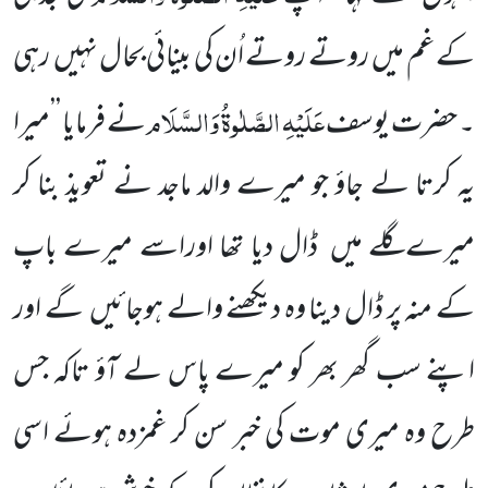
کے غم میں روتے روتے اُن کی بینائی بحال نہیں رہی
عَلَیْہِ الصَّلٰوۃُ وَالسَّلَام
۔ حضرت یوسف
نے فرمایا ’’میرا
یہ کرتا لے جاؤ جو میرے والد ماجد نے تعویذ بنا کر
میرےگلے میں ڈال دیا تھا اوراسے میرے باپ
کے منہ پر ڈال دینا وہ دیکھنے والے ہوجائیں گے اور
اپنے سب گھر بھر کو میرے پاس لے آؤ تاکہ جس
طرح وہ میری موت کی خبر سن کر غمزدہ ہوئے اسی