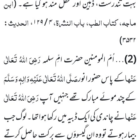
ابن
بہت تندرست، ذہین اور عقل مند ہو گیا ہے۔
(
ماجہ، کتاب الطب، باب النشرۃ،
الحدیث
:
،
۴ / ۱۲۹
)
۳۵۳۲
رَضِیَ اللّٰہُ تَعَالٰی
(2)
… اُمّ المومنین حضرت امِّ سلمہ
عَنْہا
صَلَّی اللّٰہُ تَعَالٰی عَلَیْہِ وَاٰلِہٖ وَسَلَّمَ
کے پاس حضور انور
رَضِیَ اللّٰہُ تَعَالٰی
کے چند موئے مبارک تھے جنہیں آپ
عَنْہا
نے چاندی کی ایک ڈبیہ میں رکھا ہو اتھا۔ لوگ جب
بیمار ہوتے تو وہ ان گیسوؤں سے برکت حاصل کرتے