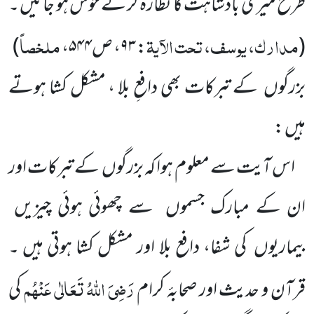
طرح میری بادشاہت کا نظارہ کر کے خوش ہو جائیں ۔
مدارک، یوسف، تحت الآیۃ
ملخصاً
(
:
۹۳
، ص
۵۴۴
،
)
بزرگوں کے تبرکات بھی دافعِ بلا ، مشکل کشا ہوتے
ہیں :
اس آیت سے معلوم ہوا کہ بزرگوں کے تبرکات اور
ان کے مبارک جسموں سے چھوئی ہوئی چیزیں
بیماریوں کی شفا، دافع بلا اور مشکل کشا ہوتی ہیں ۔
رَضِیَ اللّٰہُ تَعَالٰی عَنْہُم
قرآن و حدیث اور صحابۂ کرام
کی