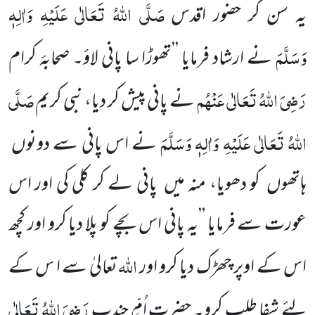
صَلَّی اللّٰہُ تَعَالٰی عَلَیْہِ وَاٰلِہٖ
یہ سن کر حضور اقدس
وَسَلَّمَ
نے ارشاد فرمایا ’’تھوڑا سا پانی لاؤ۔ صحابۂ کرام
رَضِیَ اللّٰہُ تَعَالٰی عَنْہُم
صَلَّی
نے پانی پیش کر دیا، نبی کریم
اللّٰہُ تَعَالٰی عَلَیْہِ وَاٰلِہٖ وَسَلَّمَ
نے اس پانی سے دونوں
ہاتھوں کو دھویا، منہ میں پانی لے کر کلی کی اور اس
عورت سے فرمایا ’’یہ پانی اس بچے کو پلا دیا کرو اور کچھ
اللّٰہ
اس کے اوپر چھڑک دیا کرو اور
تعالیٰ سے ا س کے
رَضِیَ اللّٰہُ تَعَالٰی
لئے شفا طلب کرو۔ حضرت اُمِّ جندب