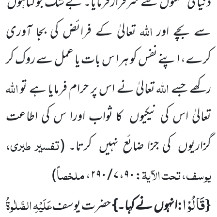
دنیا کی نعمتوں
سے سرفراز فرمایا۔ بے شک جو گناہوں
اللّٰہ
سے بچے اور
تعالیٰ کے فرائض کی بجا آوری
کرے، اپنے نفس کو ہر ا س بات یا عمل سے روک کر
اللّٰہ
اللّٰہ
رکھے جسے
تعالیٰ نے اس پر حرام فرمایا ہے تو
تعالیٰ اس کی نیکیوں
کا ثواب اورا س کی اطاعت
تفسیر طبری،
گزاریوں
کی جزا ضائع نہیں
کرتا۔
(
یوسف، تحت الآیۃ
ملخصاً
)
،
۷ / ۲۹۰
،
۹۰
:
قَالُوْا
{
:
عَلَیْہِ الصَّلٰوۃُ
انہوں
نے کہا۔}
حضرت یوسف