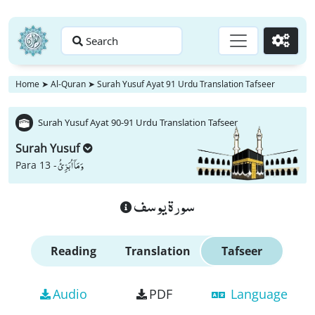
Search
Go
Home
➤
Al-Quran
➤
Surah Yusuf Ayat 91 Urdu Translation Tafseer
Surah Yusuf Ayat 90-91 Urdu Translation Tafseer
Surah Yusuf
وَ مَاۤ اُبَرِّئُ
Para 13 -
سورة يوسف
Reading
Translation
Tafseer
Audio
PDF
Language