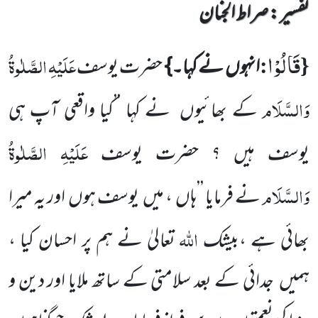
تفسیر : ‎صراط الجنان
قَالُوْا
{
:
عَلَیْہِ الصَّلٰوۃُ
انہوں
نے کہا۔}
حضرت یوسف
وَالسَّلَام
کے بھائیوں
نے کہا ’’کیا واقعی آپ ہی
عَلَیْہِ الصَّلٰوۃُ
یوسف ہیں ؟
حضرت
یوسف
وَالسَّلَام
نے فرمایا ’’ہاں
، میں
یوسف ہوں
اور یہ میرا
اللّٰہ
بھائی ہے ،بیشک
تعالیٰ نے ہم پر احسان کیا ،
ہمیں
جدائی کے بعد سلامتی کے ساتھ ملایا اور دین و