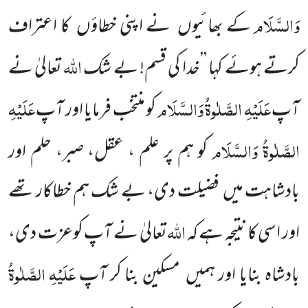
وَالسَّلَام
کے بھائیوں
نے اپنی خطاؤں
کا اعتراف
اللّٰہ
کرتے ہوئے کہا ’’خدا کی قسم! بے شک
تعالیٰ نے
عَلَیْہِ الصَّلٰوۃُ وَالسَّلَام
عَلَیْہِ
آپ
کو منتخب فرمایا اور آپ
الصَّلٰوۃُ وَالسَّلَام
کو ہم پر علم ، عقل، صبر
، حلم اور
بادشاہت میں
فضیلت دی، بے شک ہم خطاکار تھے
اللّٰہ
اور اسی کا نتیجہ ہے کہ
تعالیٰ نے آپ کوعزت دی،
عَلَیْہِ الصَّلٰوۃُ
بادشاہ بنایا اور ہمیں
مسکین بنا کر آپ