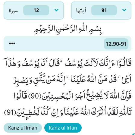
اٰياتها
سورۃ
12
91
بِسْمِ اللّٰهِ الرَّحْمٰنِ الرَّحِیْمِ
12.90-91
قَالُـوْۤا ءَاِنَّكَ لَاَنْتَ یُوْسُفُؕ-قَالَ اَنَا یُوْسُفُ وَ هٰذَاۤ
اَخِیْ٘-قَدْ مَنَّ اللّٰهُ عَلَیْنَاؕ-اِنَّهٗ مَنْ یَّتَّقِ وَ یَصْبِرْ
فَاِنَّ اللّٰهَ لَا یُضِیْعُ اَجْرَ الْمُحْسِنِیْنَ(90) قَالُوْا
تَاللّٰهِ لَقَدْ اٰثَرَكَ اللّٰهُ عَلَیْنَا وَ اِنْ كُنَّا لَخٰطِـٕیْنَ(91)
Kanz ul Iman
Kanz ul Irfan