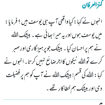
کنزالعرفان
انہوں نے کہا: کیا واقعی آپ ہی یوسف ہیں ؟ فرمایا:
میں یوسف ہوں اور یہ میرا بھائی ہے۔ بیشک اللہ
نے ہم پر احسان کیا۔ بیشک جو پرہیزگاری اور صبر
کرے تو اللہ نیکوں کا اجر ضائع نہیں کرتا۔ انہوں نے
کہا: اللہ کی قسم! بیشک اللہ نے آپ کو ہم پر فضیلت
دی اور بیشک ہم خطاکار تھے۔