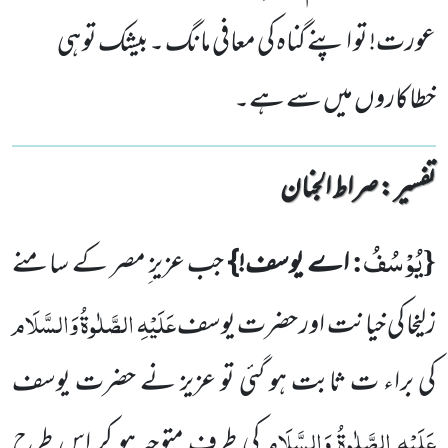
عورت! تو اپنے گناہ کی معافی مانگ ۔بیشک تو ہی
خطاکاروں میں سے ہے۔
تفسیر : ‎صراط الجنان
یُوْسُفُ
:
{
اے یوسف!}
جب عزیز ِمصر کے سامنے
عَلَیْہِ الصَّلٰوۃُ وَالسَّلَام
زلیخا کی خیانت اور حضرت یوسف
کی براء ت
ثابت ہو گئی تو عزیز نے حضرت یوسف
عَلَیْہِ الصَّلٰوۃُ وَالسَّلَام
کی طرف متوجہ ہو کر اس طرح