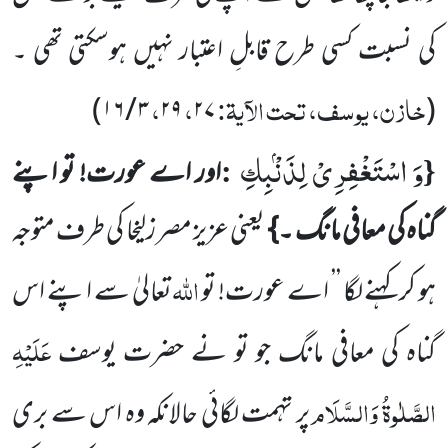
کی نسبت کسی طرح قابلِ اعتبار نہیں
ہوسکتی تھی ۔
خازن، یوسف، تحت الآیۃ:
،
،
)
۱۶
/
۳
۲۹
۲۷
(
وَ اسْتَغْفِرِیْ لِذَنْۢبِكِ
:
{
اور اے عورت! تو اپنے
گناہ کی معافی مانگ ۔}
یعنی عزیز مصر زلیخا کی طرف متوجہ
اللہ
ہو کر کہنے لگا
’’ اے عورت! تو
تعالیٰ سے اپنے اس
عَلَیْہِ
گناہ کی معافی مانگ جو تو نے حضرت یوسف
الصَّلٰوۃُ وَالسَّلَام
پر تہمت لگائی حالانکہ
وہ اس سے بری