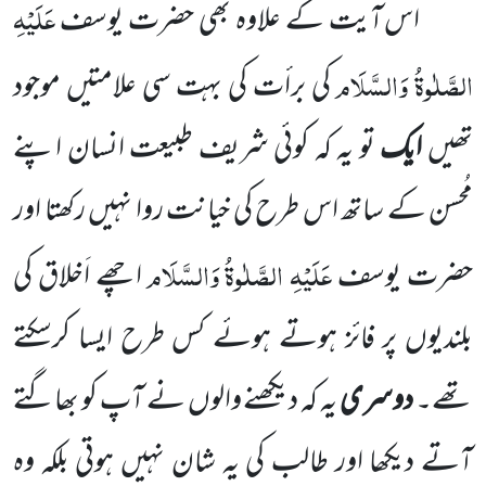
عَلَیْہِ
اس آیت کے علاوہ بھی حضرت یوسف
الصَّلٰوۃُ وَالسَّلَام
کی برأت کی بہت سی علامتیں موجود
تھیں
ایک
تو یہ کہ کوئی
شریف طبیعت انسان اپنے
مُحسن کے ساتھ اس طرح کی خیانت روا نہیں رکھتا اور
عَلَیْہِ الصَّلٰوۃُ وَالسَّلَام
حضرت یوسف
اچھے
اَخلاق کی
بلندیوں پر فائز ہوتے ہوئے کس طرح ایسا کرسکتے
تھے۔
دوسری
یہ کہ دیکھنے والوں نے آپ کو بھاگتے
آتے دیکھا
اور طالب کی یہ شان نہیں ہوتی بلکہ وہ