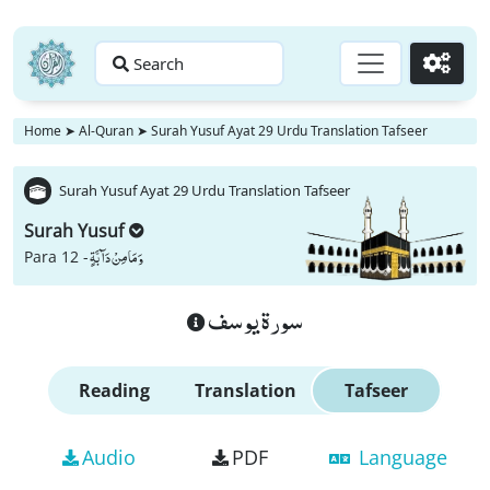
Search
Go
Home
➤
Al-Quran
➤
Surah Yusuf Ayat 29 Urdu Translation Tafseer
Surah Yusuf Ayat 29 Urdu Translation Tafseer
Surah Yusuf
وَ مَا مِنْ دَآبَّةٍ
Para 12 -
سورة يوسف
Reading
Translation
Tafseer
Audio
PDF
Language