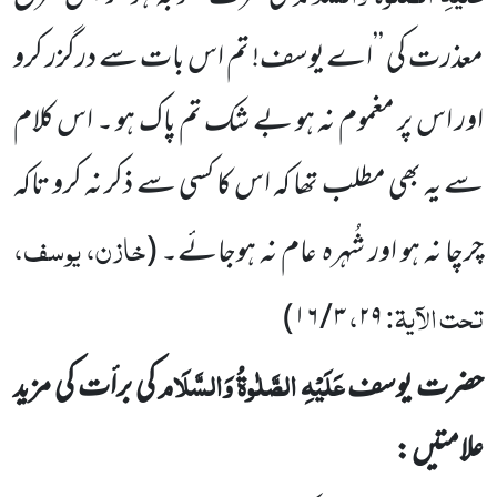
معذرت کی ’’اے یوسف! تم اس
بات سے درگزر کرو
اور اس پر مغموم نہ ہو بے شک تم پاک ہو ۔ اس کلام
سے یہ بھی مطلب تھا کہ اس کا کسی سے ذکر نہ کرو تاکہ
خازن، یوسف،
چرچا نہ ہو اور شُہرہ عام نہ ہوجائے۔
(
تحت الآیۃ:
،
)
۱۶
/
۳
۲۹
عَلَیْہِ الصَّلٰوۃُ وَالسَّلَام
حضرت یوسف
کی برأت کی مزید
علامتیں :