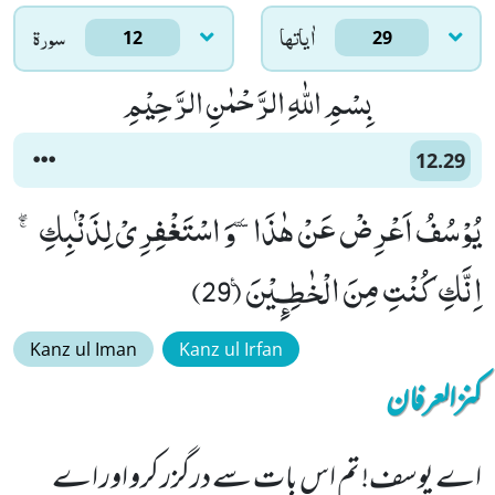
اٰياتها
سورۃ
12
29
بِسْمِ اللّٰهِ الرَّحْمٰنِ الرَّحِیْمِ
12.29
یُوْسُفُ اَعْرِضْ عَنْ هٰذَاٚ-وَ اسْتَغْفِرِیْ لِذَنْۢبِكِ ۚۖ-
اِنَّكِ كُنْتِ مِنَ الْخٰطِـٕیْنَ۠ (29)
Kanz ul Iman
Kanz ul Irfan
کنزالعرفان
اے یوسف! تم اس بات سے درگزر کرو اور اے