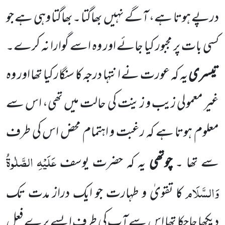
درپے ہوتا ہے، آگے نہیں بھاگتا ۔بھاگتا وہی ہے جو
کسی بات پر مجبور کیا جائے اور وہ اسے
گوارا نہ کرے۔
تیسری
یہ کہ عورت نے انتہا درجہ کا سنگار کیا تھا اور وہ
غیر معمولی زیب و زینت کی حالت میں تھی، اس سے
معلوم
ہوتا ہے کہ رغبت و اہتمام محض اس کی طرف
عَلَیْہِ الصَّلٰوۃُ
سے تھا ۔
چوتھی
یہ کہ حضرت یوسف
وَالسَّلَام
کا تقویٰ و طہارت جو ایک
دراز مدت تک
دیکھا جاچکا تھا
اس سے آپ کی طرف ایسے برے فعل