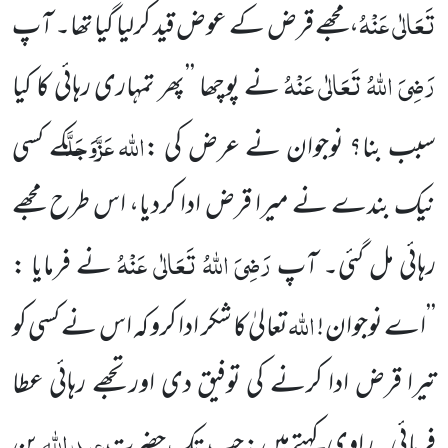
تَعَالٰی عَنْہُ
،مجھے قرض کے عوض قید کرلیا گیا تھا۔ آپ
رَضِیَ اللّٰہُ تَعَالٰی عَنْہُ
نے پوچھا ’’پھر تمہاری رہائی کا کیا
اللّٰہ
عَزَّوَجَلَّ
سبب بنا؟ نوجوان نے عرض کی :
کے کسی
نیک بندے نے میرا قرض ادا کردیا، اس طرح مجھے
رَضِیَ اللّٰہُ تَعَالٰی عَنْہُ
رہائی مل گئی۔ آپ
نے فرمایا :
اللّٰہ
’’اے نوجوان !
تعالیٰ کا شکر ادا کرو کہ اس نے کسی کو
تیرا قرض ادا کرنے کی توفیق دی اور تجھے رہائی عطا
عبد اللّٰہ
فرمائی ۔راوی کہتے ہیں : جب تک حضرت
بن