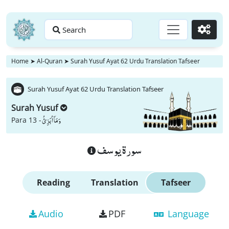
Search
Go
Home
➤
Al-Quran
➤
Surah Yusuf Ayat 62 Urdu Translation Tafseer
Surah Yusuf Ayat 62 Urdu Translation Tafseer
Surah Yusuf
وَ مَاۤ اُبَرِّئُ
Para 13 -
سورة يوسف
Reading
Translation
Tafseer
Audio
PDF
Language