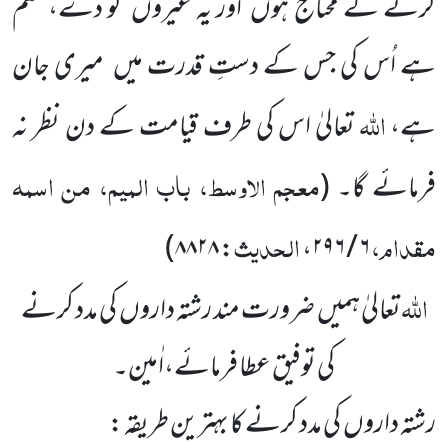
کرنے کے محتاج ہوں اور یہ غیروں کو دے، قسم
ہے اُس کی جس کے دستِ قدرت میں میری جان
اللّٰہ
ہے،
تعالیٰ اس کی طرف قیامت کے دن نظر نہ
معجم الاوسط، باب المیم، من اسمہ
فرمائے گا۔
(
مقدام،
الحدیث
)
۸۸۲۸
:
،
۶ / ۲۹۶
اللّٰہ
تعالیٰ ہمیں ضرورت مند رشتہ داروں کی مدد کرنے
کی توفیق عطا فرمائے،اٰمین۔
رشتہ داروں کی مدد کرنے کا بہترین طریقہ :