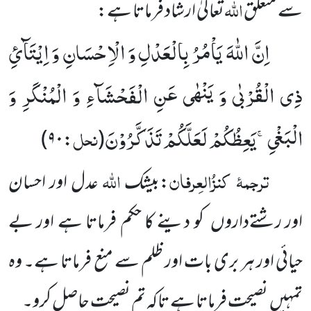
اللّٰہ
سے متعلق
تعالیٰ ارشاد فرماتا ہے:
اِنَّ اللّٰهَ یَاْمُرُ بِالْعَدْلِ وَ الْاِحْسَانِ وَ اِیْتَآئِ
ذِی الْقُرْبٰى وَ یَنْهٰى عَنِ الْفَحْشَآءِ وَ الْمُنْكَرِ وَ
الْبَغْیِۚ-یَعِظُكُمْ لَعَلَّكُمْ تَذَكَّرُوْنَ
نحل
)
۹۰
:
(
ترجمۂ
کنزُالعِرفان
اللّٰہ
:بیشک
عدل اور احسان
اور رشتےداروں کو دینے کا حکم فرماتا ہے اور بے
حیائی اور ہر بری بات اور ظلم سے منع فرماتا ہے۔ وہ
تمہیں نصیحت فرماتا ہے تاکہ تم نصیحت حاصل کرو۔