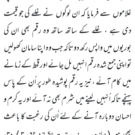
غلاموں سے فرمایا کہ ان لوگوں نے غلے کی جو قیمت
دی ہے ، غلے کے ساتھ ساتھ وہ رقم بھی ان کی
بوریوں میں واپس رکھ دو تاکہ جب وہ اپنا سامان کھولیں
تو اپنی جمع شدہ رقم انہیں مل جائے اور قحط کے زمانے
میں کام آئے ،نیز یہ رقم پوشیدہ طور پر اُن کے پاس
پہنچے تاکہ اُنہیں لینے میں شرم بھی نہ آئے اور یہ کرم و
احسان دوبارہ آنے کے لئے اُن کی رغبت کا باعث
خازن، یوسف، تحت الآیۃ