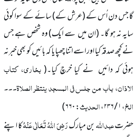
گا جس دن اُس کے
(عرش کے)
سائے کے سوا کوئی
سایہ نہ ہو گا۔
(ان میں سے ایک)
وہ شخص ہے جس
نے کچھ صدقہ کیا اور اسے اتنا چھپایا کہ بائیں کو بھی خبر نہ
بخاری، کتاب
ہوئی کہ دائیں نے کیا خرچ کیا۔
(
الاذان، باب من جلس فی المسجد ینتظر الصلاۃ۔۔۔
الخ
الحدیث
)
۶۶۰
:
،
۱ / ۲۳۶
،
عبداللّٰہ
رَضِیَ اللّٰہُ تَعَالٰی عَنْہُ
حضرت
بن مبارک
کا اپنے