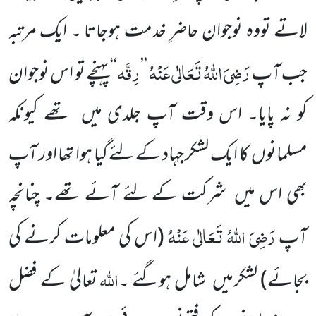
لاتے تووہ نوجوان حاضرِ خدمت ہوجاتا ۔ ایک مرتبہ
رَضِیَ اللّٰہُ تَعَالٰی عَنْہُ
رِقَّہ
جب آپ
’’
‘‘ پہنچے تو اس نوجوان
کو نہ پایا۔ اس وقت آپ جلدی میں تھے کیونکہ
مسلمانوں کا ایک لشکر جہاد کے لئے گیا ہوا تھا اور آپ
بھی اس میں شرکت کے لئے آئے تھے۔ چنانچہ
رَضِیَ اللّٰہُ تَعَالٰی عَنْہُ
آپ
(اس کی معلومات کرنے کی
اللّٰہ
بجائے)
لشکرمیں شامل ہوگئے ۔
تعالیٰ کے فضل