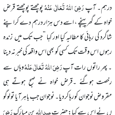
رَضِیَ اللّٰہُ تَعَالٰی عَنْہُ
درہم۔ آپ
پوچھتے پوچھتے قرض
خواہ کے گھر پہنچے ، اسے دس ہزار درہم دے کراپنے
شاگرد کی رہائی کا مطالبہ کیا اور کہا ’’جب تک میں زندہ
رہوں اس وقت تک کسی کو بھی اس واقعہ کی خبر نہ دینا
رَضِیَ اللّٰہُ تَعَالٰی عَنْہُ
۔ پھر راتوں رات آپ
وہاں سے
رخصت ہوگئے ۔قرض خواہ نے صبح ہوتے ہی
مقروض نوجوان کو رہا کر دیا۔ نوجوان جب باہر آیا تو لوگو
عبداللّٰہ
رَضِیَ
ں نے اس سے کہا: حضر ت
بن مبارَک