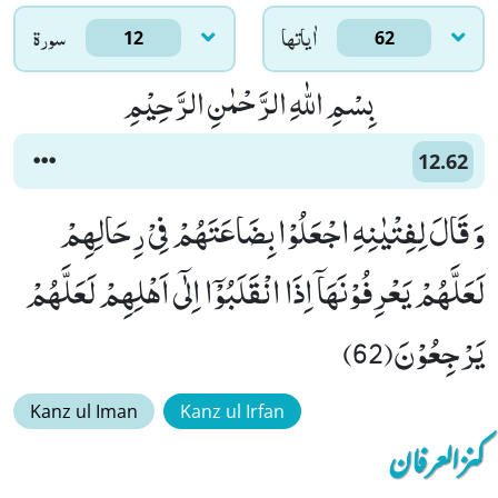
اٰياتها
سورۃ
12
62
بِسْمِ اللّٰهِ الرَّحْمٰنِ الرَّحِیْمِ
12.62
وَ قَالَ لِفِتْیٰنِهِ اجْعَلُوْا بِضَاعَتَهُمْ فِیْ رِحَالِهِمْ
لَعَلَّهُمْ یَعْرِفُوْنَهَاۤ اِذَا انْقَلَبُوْۤا اِلٰۤى اَهْلِهِمْ لَعَلَّهُمْ
یَرْجِعُوْنَ(62)
Kanz ul Iman
Kanz ul Irfan
کنزالعرفان