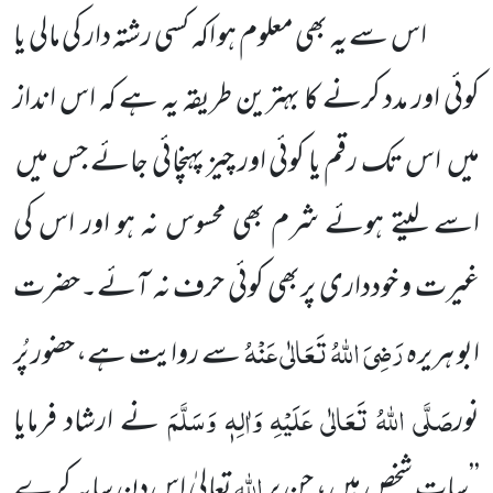
اس سے یہ بھی معلوم ہو اکہ کسی رشتہ دار کی مالی یا
کوئی اور مدد کرنے کا بہترین طریقہ یہ ہے کہ اس انداز
میں اس تک رقم یا کوئی اور چیز پہنچائی جائے جس میں
اسے لیتے ہوئے شرم بھی محسوس نہ ہو اور اس کی
غیرت و خودداری پربھی کوئی حرف نہ آئے۔حضرت
رَضِیَ اللّٰہُ تَعَالٰی عَنْہُ
ابو ہریرہ
سے روایت ہے، حضور پُر
صَلَّی اللّٰہُ تَعَالٰی عَلَیْہِ وَاٰلِہٖ وَسَلَّمَ
نور
نے ارشاد فرمایا
اللّٰہ
’’سات شخص ہیں ، جن پر
تعالیٰ اس دن سایہ کرے