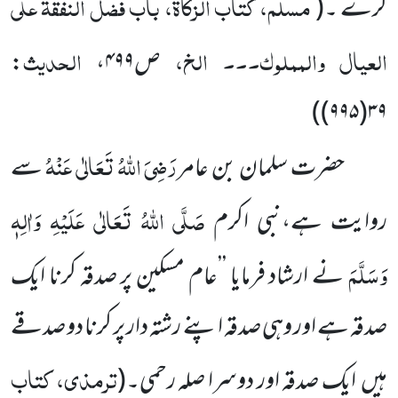
مسلم، کتاب الزکاۃ، باب فضل النفقۃ علی
کرے ۔
(
العیال والمملوک۔۔۔ الخ،
الحدیث
ص
۴۹۹
،
:
)
۳۹(۹۹۵)
رَضِیَ اللّٰہُ تَعَالٰی عَنْہُ
حضرت سلمان بن عامر
سے
صَلَّی اللّٰہُ تَعَالٰی عَلَیْہِ وَاٰلِہٖ
روایت ہے،نبی اکرم
وَسَلَّمَ
نے ارشاد فرمایا ’’عام مسکین پر صدقہ کرنا ایک
صدقہ ہے اور وہی صدقہ اپنے رشتہ دار پر کرنا دو صدقے
ترمذی، کتاب
ہیں ایک صدقہ اور دوسرا صلہ رحمی۔
(