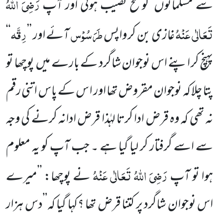
رَضِیَ اللّٰہُ
سے مسلمانوں کو فتح نصیب ہوئی اور آپ
تَعَالٰی عَنْہُ
طَرَسُوْس
رِقَّہ
غازی بن کر واپس
آئے اور ’’
‘‘
پہنچ کر اپنے اس نوجوان شاگرد کے بارے میں پوچھا تو
پتا چلا کہ نوجوان مقروض تھا اور ا س کے پاس اتنی رقم
نہ تھی کہ وہ قرض ادا کرتا لہٰذا قرض ادانہ کرنے کی وجہ
سے اسے گرفتار کر لیا گیا ہے ۔ جب آپ کو یہ معلوم
رَضِیَ اللّٰہُ تَعَالٰی عَنْہُ
ہوا تو آپ
نے پوچھا: ’’میرے
اس نوجوان شاگرد پر کتنا قرض تھا ؟کہا گیا کہ’’دس ہزار