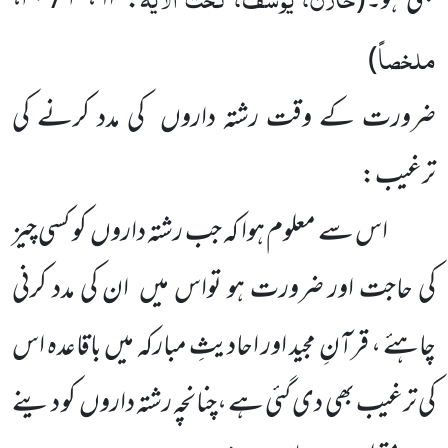
بھی ہو۔
(
:
۶۲
،
۳ / ۳۰
،
ملخصاً
)
ضرورت کے وقت رشتہ داروں کی مدد کرنے کی
ترغیب:
اس سے معلوم ہوا کہ جب رشتہ داروں کو کسی چیز
کی حاجت اور ضرورت ہو تواس میں ان کی مدد کرنی
چاہئے ، قرآنِ مجید اور احادیثِ مبارکہ میں باقاعدہ اس
کی ترغیب بھی دی گئی ہے ،چنانچہ رشتہ داروں کو دینے