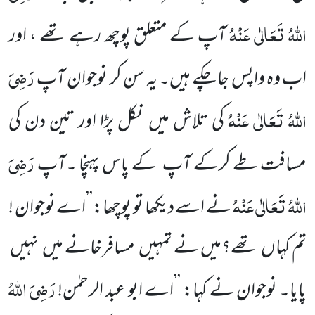
اللّٰہُ تَعَالٰی عَنْہُ
آپ کے متعلق پوچھ رہے تھے ، اور
رَضِیَ
اب وہ واپس جاچکے ہیں۔ یہ سن کر نوجوان آپ
اللّٰہُ تَعَالٰی عَنْہُ
کی تلاش میں نکل پڑا اور تین دن کی
رَضِیَ
مسافت طے کرکے آپ کے پاس پہنچا ۔آپ
اللّٰہُ تَعَالٰی عَنْہُ
نے اسے دیکھا تو پوچھا:’’اے نوجوان !
تم کہاں تھے؟میں نے تمہیں مسافرخانے میں نہیں
رَضِیَ اللّٰہُ
پایا۔ نوجوان نے کہا: ’’اے ابو عبد الرحمٰن!