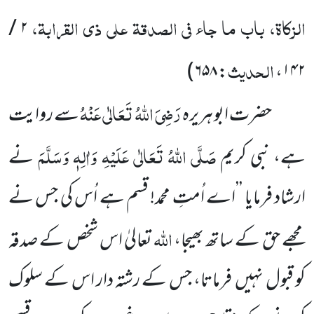
الزکاۃ، باب ما جاء فی الصدقۃ علی ذی القرابۃ،
۲ /
الحدیث
)
۶۵۸
:
،
۱۴۲
رَضِیَ اللّٰہُ تَعَالٰی عَنْہُ
حضرت ابو ہریرہ
سے روایت
صَلَّی اللّٰہُ تَعَالٰی عَلَیْہِ وَاٰلِہٖ وَسَلَّمَ
ہے، نبی کریم
نے
ارشاد فرمایا ’’اے اُمتِ محمد! قسم ہے اُس کی جس نے
اللّٰہ
مجھے حق کے ساتھ بھیجا،
تعالیٰ اس شخص کے صدقہ
کو قبول نہیں فرماتا، جس کے رشتہ دار اس کے سلوک