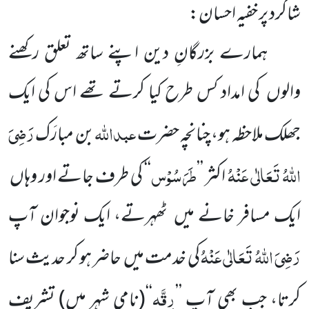
شاگرد پر خفیہ احسان:
ہمارے بزرگانِ دین اپنے ساتھ تعلق رکھنے
والوں کی امداد کس طرح کیا کرتے تھے اس کی ایک
عبداللّٰہ
رَضِیَ
جھلک ملاحظہ ہو، چنانچہ حضرت
بن مبارَک
اللّٰہُ تَعَالٰی عَنْہُ
طَرَسُوْس
اکثر ’’
‘‘ کی طرف جاتے اور وہاں
ایک مسافر خانے میں ٹھہرتے، ایک نوجوان آپ
رَضِیَ اللّٰہُ تَعَالٰی عَنْہُ
کی خدمت میں حاضر ہو کر حدیث سنا
رِقَّہ
کرتا، جب بھی آپ ’’
‘‘
(نامی شہر میں)
تشریف