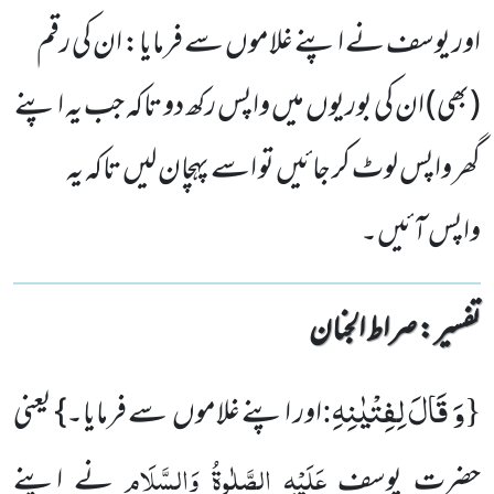
اور یوسف نے اپنے غلاموں سے فرمایا: ان کی رقم
(بھی) ان کی بوریوں میں واپس رکھ دو تاکہ جب یہ اپنے
گھر واپس لوٹ کر جائیں تو اسے پہچان لیں تاکہ یہ
واپس آئیں۔
تفسیر : ‎صراط الجنان
وَ قَالَ لِفِتْیٰنِهِ
:
{
اور اپنے غلاموں سے فرمایا۔} یعنی
عَلَیْہِ الصَّلٰوۃُ وَالسَّلَام
حضرت یوسف
نے اپنے