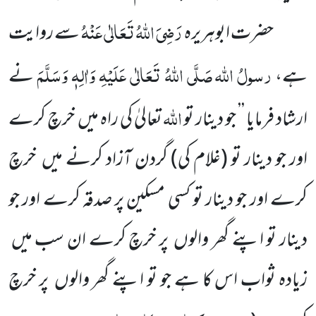
رَضِیَ اللّٰہُ تَعَالٰی عَنْہُ
حضرت ابوہریرہ
سے روایت
رسولُ اللّٰہ
صَلَّی اللّٰہُ تَعَالٰی عَلَیْہِ وَاٰلِہٖ وَسَلَّمَ
ہے،
نے
اللّٰہ
ارشاد فرمایا ’’ جو دینار تو
تعالیٰ کی راہ میں خرچ کرے
اور جو دینار تو (غلام کی) گردن آزاد کرنے میں خرچ
کرے اور جو دینار تو کسی مسکین پر صدقہ کرے اور جو
دینار تو اپنے گھر والوں پر خرچ کرے ان سب میں
زیادہ ثواب اس کا ہے جو تو اپنے گھر والوں پر خرچ