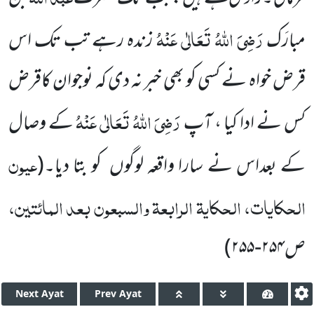
رَضِیَ اللّٰہُ تَعَالٰی عَنْہُ
مبارَک
زندہ رہے تب تک اس
قرض خواہ نے کسی کو بھی خبر نہ دی کہ نوجوان کاقرض
رَضِیَ اللّٰہُ تَعَالٰی عَنْہُ
کس نے ادا کیا ، آپ
کے وصال
عیون
کے بعداس نے سارا واقعہ لوگوں کو بتا دیا۔
(
الحکایات، الحکایۃ الرابعۃ والسبعون بعد المائتین،
ص
۲۵۴-۲۵۵
)
Next
Ayat
Prev
Ayat