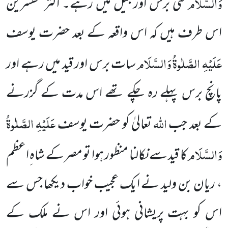
وَالسَّلَام
کئی برس اور جیل میں رہے۔ اکثر مفسرین
اس طرف
ہیں
کہ اس واقعہ کے بعد حضرت یوسف
عَلَیْہِ الصَّلٰوۃُ وَالسَّلَام
سات برس اور قید میں رہے اور
پانچ برس پہلے رہ چکے تھے اس مدت
کے گزرنے
اللہ
عَلَیْہِ الصَّلٰوۃُ
کے بعد جب
تعالیٰ کو حضرت یوسف
وَالسَّلَام
کا قید سے نکالنا منظور ہوا تو مصر کے شاہ ِاعظم
، ریان بن ولید نے ایک عجیب خواب دیکھا جس سے
اس کو بہت پریشانی ہوئی اور اس نے ملک کے