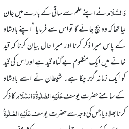
وَالسَّلَام
نے اپنے علم سے ساقی کے بارے میں جان
لیا تھا کہ وہ بچ
جائے گا تو اس سے فرمایا ’’اپنے بادشاہ
کے پاس میرا ذکر کرنا اور میرا حال بیان کرنا کہ قید
خانے میں ایک مظلوم بے گناہ قید ہے اور اس کی قید
کو ایک زمانہ گزر چکا ہے۔ شیطان نے اسے بادشاہ
عَلَیْہِ الصَّلٰوۃُ وَالسَّلَام
کے سامنے حضرت یوسف
کا
ذکر
عَلَیْہِ الصَّلٰوۃُ
کرنا بھلا دیا جس کی وجہ سے حضرت
یوسف