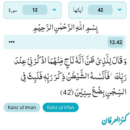
اٰياتها
سورۃ
12
42
بِسْمِ اللّٰهِ الرَّحْمٰنِ الرَّحِیْمِ
12.42
وَ قَالَ لِلَّذِیْ ظَنَّ اَنَّهٗ نَاجٍ مِّنْهُمَا اذْكُرْنِیْ عِنْدَ
رَبِّكَ٘-فَاَنْسٰىهُ الشَّیْطٰنُ ذِكْرَ رَبِّهٖ فَلَبِثَ فِی
السِّجْنِ بِضْعَ سِنِیْنَ۠ (42)
Kanz ul Iman
Kanz ul Irfan
کنزالعرفان