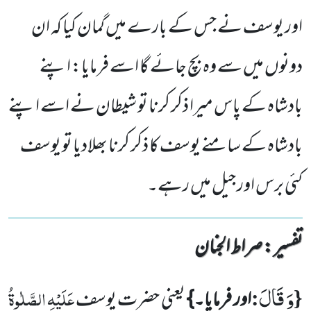
اور یوسف نے جس کے بارے میں گمان کیا کہ ان
دونوں میں سے وہ بچ جائے گا اسے فرمایا: اپنے
بادشاہ کے پاس میرا ذکر کرنا تو شیطان نے اسے اپنے
بادشاہ کے سامنے یوسف کا ذکر کرنا بھلادیا تو یوسف
کئی برس اور جیل میں رہے۔
تفسیر : ‎صراط الجنان
وَ قَالَ
{
:
عَلَیْہِ الصَّلٰوۃُ
اور فرمایا۔}
یعنی حضرت یوسف