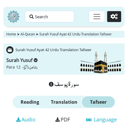
Search
Go
Home
➤
Al-Quran
➤
Surah Yusuf Ayat 42 Urdu Translation Tafseer
Surah Yusuf Ayat 42 Urdu Translation Tafseer
Surah Yusuf
وَ مَا مِنْ دَآبَّةٍ
Para 12 -
سورة يوسف
Reading
Translation
Tafseer
Audio
PDF
Language