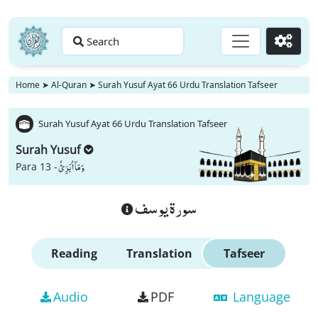
Search
Go
Home
➤
Al-Quran
➤
Surah Yusuf Ayat 66 Urdu Translation Tafseer
Surah Yusuf Ayat 66 Urdu Translation Tafseer
Surah Yusuf
وَ مَاۤ اُبَرِّئُ
Para 13 -
سورة يوسف
Reading
Translation
Tafseer
Audio
PDF
Language