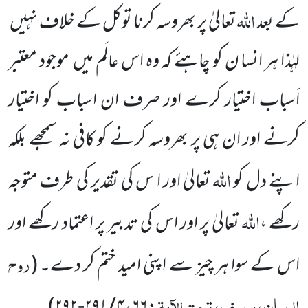
اللّٰہ
کے بعد
تعالیٰ پر بھروسہ کرنا توکل کے خلاف نہیں
لہٰذا ہر انسا ن کو چاہئے کہ وہ اس عالَم میں
موجود معتبر
اَسباب اختیار کرے اور صرف
ان اسباب کو اختیار
کرنے اور ان ہی پر بھروسہ کرنے کو کافی نہ سمجھے بلکہ
اللّٰہ
اپنے دل کو
تعالیٰ اور ا س کی تقدیر کی طرف متوجہ
اللّٰہ
رکھے ،
تعالیٰ پر اور اس کی تدبیر پر اعتماد رکھے اور
روح
اس کے سوا ہر چیز سے اپنی امید ختم کر دے۔
(
البیان، یوسف، تحت الآیۃ