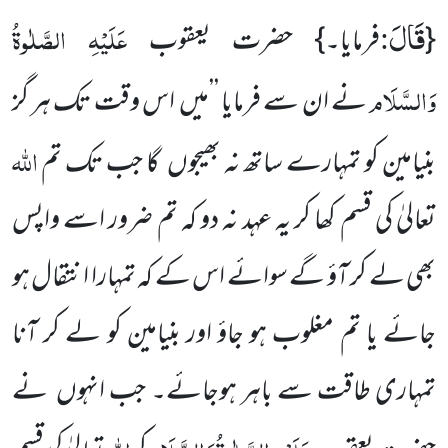
قَالَ
:
عَلَیْہِ الصَّلٰوۃُ
{
فرمایا۔} حضرت یعقوب
وَالسَّلَام
نے ان سے فرمایا ’’میں
اس وقت تک ہر گز
اللّٰہ
بنیامین کو تمہارے ساتھ
نہ بھیجوں
گا جب تک تم
تعالیٰ کی قسم کھا کر یہ عہد نہ دو کہ تم ضرور اسے واپس
بھی لے کر آؤ گے سوائے اس کے کہ تمہارا انتقا
ل ہو
جائے یا تم مغلوب ہو جاؤ اور بنیامین کو لے کر آنا
تمہاری طاقت سے باہر ہوجائے۔ جب انہوں
نے