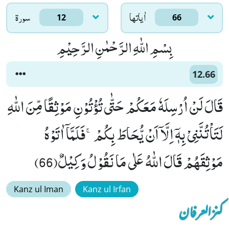
اٰياتها
سورۃ
12
66
بِسْمِ اللّٰهِ الرَّحْمٰنِ الرَّحِیْمِ
12.66
قَالَ لَنْ اُرْسِلَهٗ مَعَكُمْ حَتّٰى تُؤْتُوْنِ مَوْثِقًا مِّنَ اللّٰهِ
لَتَاْتُنَّنِیْ بِهٖۤ اِلَّاۤ اَنْ یُّحَاطَ بِكُمْۚ-فَلَمَّاۤ اٰتَوْهُ
مَوْثِقَهُمْ قَالَ اللّٰهُ عَلٰى مَا نَقُوْلُ وَكِیْلٌ(66)
Kanz ul Iman
Kanz ul Irfan
کنزالعرفان