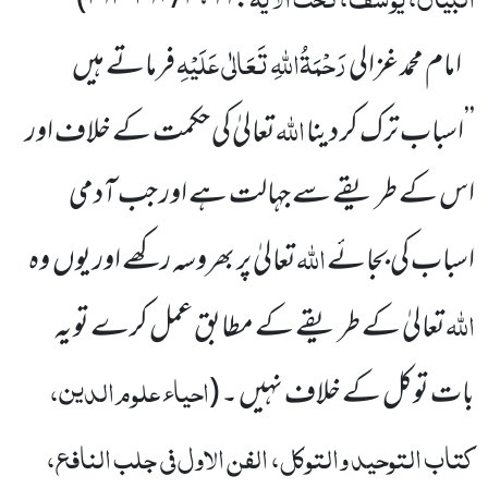
)
۴ / ۲۹۱-۲۹۲
،
۶۶
:
رَحْمَۃُاللّٰہِ تَعَالٰی عَلَیْہِ
امام محمد غزالی
فرماتے ہیں
اللّٰہ
’’اسباب ترک کر دینا
تعالیٰ کی حکمت کے خلاف اور
اس کے طریقے
سے جہالت ہے اور جب آدمی
اللّٰہ
اسباب کی بجائے
تعالیٰ پر بھروسہ رکھے اور یوں
وہ
اللّٰہ
تعالیٰ کے طریقے کے مطابق عمل
کرے تو یہ
احیاء علوم الدین،
بات توکل کے خلاف نہیں ۔
(
کتاب التوحید والتوکل، الفن الاول فی جلب النافع،