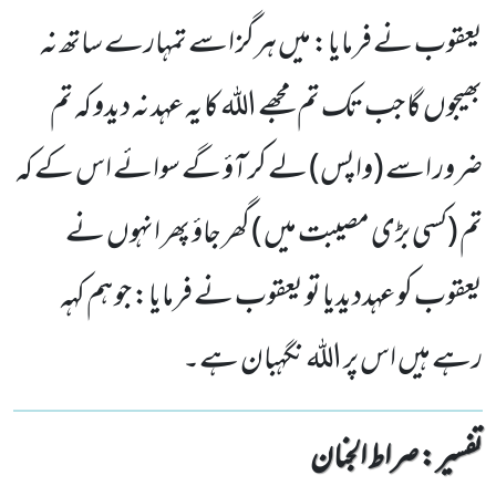
یعقوب نے فرمایا: میں ہرگز اسے تمہارے ساتھ نہ
بھیجوں گا جب تک تم مجھے اللہ کا یہ عہد نہ دیدو کہ تم
ضرور اسے (واپس) لے کر آؤ گے سوائے اس کے کہ
تم (کسی بڑی مصیبت میں ) گھر جاؤ پھر انہوں نے
یعقوب کو عہددیدیا تو یعقوب نے فرمایا: جو ہم کہہ
رہے ہیں اس پر اللہ نگہبان ہے۔
تفسیر : ‎صراط الجنان