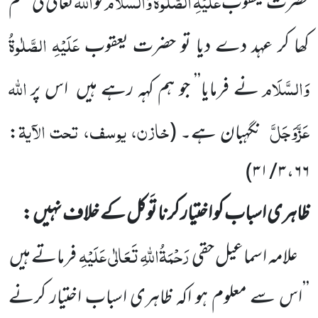
عَلَیْہِ الصَّلٰوۃُ وَالسَّلَام
اللّٰہ
حضرت یعقوب
کو
تعالیٰ کی قسم
عَلَیْہِ الصَّلٰوۃُ
کھا کر عہد دے دیا تو حضرت یعقوب
وَالسَّلَام
اللّٰہ
نے فرمایا’’ جو ہم کہہ رہے ہیں
اس پر
عَزَّوَجَلَّ
خازن، یوسف، تحت الآیۃ
نگہبان ہے۔
(
:
)
۳ / ۳۱
،
۶۶
ظاہری اسباب کو اختیار کرنا تَوکل کے خلاف نہیں :
رَحْمَۃُاللّٰہِ تَعَالٰی عَلَیْہِ
علامہ اسماعیل حقی
فرماتے ہیں
’’اس سے معلوم ہو اکہ ظاہری اسباب اختیار کرنے