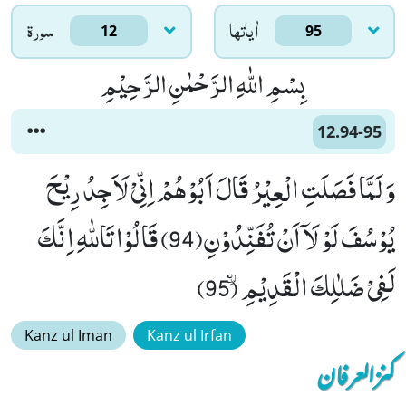
اٰياتها
سورۃ
12
95
بِسْمِ اللّٰهِ الرَّحْمٰنِ الرَّحِیْمِ
12.94-95
وَ لَمَّا فَصَلَتِ الْعِیْرُ قَالَ اَبُوْهُمْ اِنِّیْ لَاَجِدُ رِیْحَ
یُوْسُفَ لَوْ لَاۤ اَنْ تُفَنِّدُوْنِ(94) قَالُوْا تَاللّٰهِ اِنَّكَ
لَفِیْ ضَلٰلِكَ الْقَدِیْمِٛ (95)
Kanz ul Iman
Kanz ul Irfan
کنزالعرفان