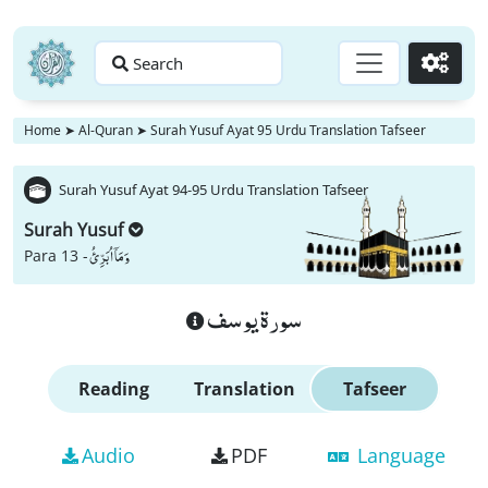
Search
Go
Home
➤
Al-Quran
➤
Surah Yusuf Ayat 95 Urdu Translation Tafseer
Surah Yusuf Ayat 94-95 Urdu Translation Tafseer
Surah Yusuf
وَ مَاۤ اُبَرِّئُ
Para 13 -
سورة يوسف
Reading
Translation
Tafseer
Audio
PDF
Language