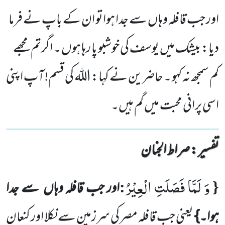
اور جب قافلہ وہاں سے جدا ہواتو ان کے باپ نے فرما
دیا: بیشک میں یوسف کی خوشبو پا رہا ہوں ۔ اگرتم مجھے
کم سمجھ نہ کہو ۔ حاضرین نے کہا: اللہ کی قسم! آپ اپنی
اسی پرانی محبت میں گم ہیں۔
تفسیر : ‎صراط الجنان
وَ لَمَّا فَصَلَتِ الْعِیْرُ
:
{
اور جب قافلہ وہاں
سے جدا
ہوا۔}
یعنی جب قافلہ مصر کی سرزمین سے نکلا اور کنعان