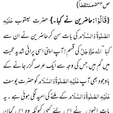
ملتقطاً
ص۵۴۴
)
قَالُوْا
{
:
عَلَیْہِ
حاضرین نے کہا۔}
حضرت یعقوب
الصَّلٰوۃُ وَالسَّلَام
کی بات سن کرحاضرین نے ان سے
اللّٰہ
عَزَّوَجَلَّ
کہا ’’
کی
قسم ! آپ اپنی اسی پرانی شدید محبت
میں
گم ہیں
جس کی وجہ سے ایک عرصہ گزر جانے کے
عَلَیْہِ الصَّلٰوۃُ وَالسَّلَام
باوجود بھی آپ
کو حضرت یوسف
عَلَیْہِ الصَّلٰوۃُ وَالسَّلَام
کے ملنے کی امید لگی ہوئی ہے ۔یہ
بات انہوں
نے اس لئے کہی کیونکہ وہ اس گمان