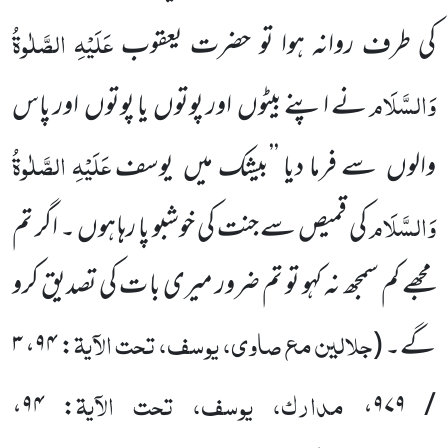
عَلَیْہِ الصَّلٰوۃُ
کی طرف
روانہ ہوا تو حضرت یعقوب
وَالسَّلَام
نے
اپنے بیٹوں
اور پوتوں
یا پوتوں
اور پاس
عَلَیْہِ الصَّلٰوۃُ
والوں
سے فرما دیا ’’بیشک میں
یوسف
وَالسَّلَام
کی قمیص سے جنت کی خوشبو پا رہا ہوں ۔ اگر تم
مجھے کم سمجھ نہ کہو تو تم ضرور میری بات کی تصدیق کرو
جلالین مع صاوی، یوسف، تحت الآیۃ
گے۔
(
: ۹۴، ۳
مدارک، یوسف، تحت الآیۃ
: ۹۴،
/ ۹۷۹،