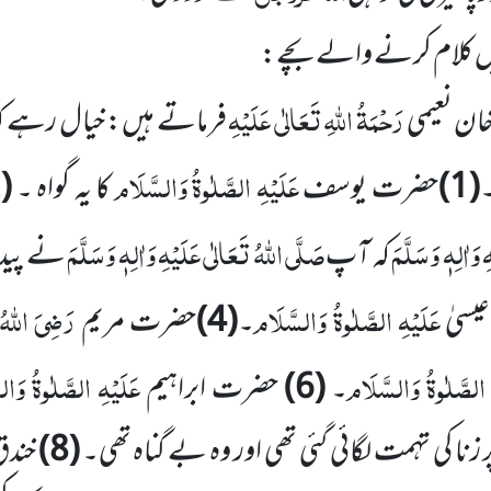
میں کلام کرنے والے بچے:
رَحْمَۃُ اللہِ تَعَالٰی عَلَیْہِ
 خان نعیمی
فرماتے ہیں: خیال رہے کہ چ
عَلَیْہِ الصَّلٰوۃُ وَالسَّلَام
۔
(1)
حضرت یوسف
کا یہ گواہ ۔
(2)
وَاٰلِہٖ وَسَلَّمَ
صَلَّی اللہُ تَعَالٰی عَلَیْہِ وَاٰلِہٖ وَسَلَّمَ
کہ آپ
نے پیدا 
عَلَیْہِ الصَّلٰوۃُ وَالسَّلَام
رَضِیَ اللہُ 
یسیٰ
۔
(4)
حضرت مریم
 الصَّلٰوۃُ وَالسَّلَام
عَلَیْہِ الصَّلٰوۃُ وَال
۔
(6)
حضرت ابراہیم
زنا کی تہمت لگائی گئی تھی اور وہ بے گناہ تھی۔
(8)
خندق