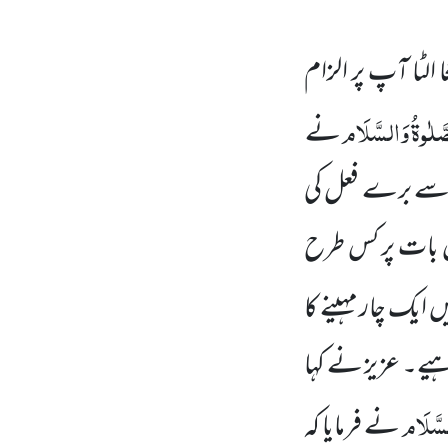
ا الٹا آپ پر الزام
صَّلٰوۃُ وَالسَّلَام
نے
مجھ سے برے فعل کی
اس بات پر کس طرح
ں ایک چار مہینے کا
ہیے۔ عزیز نے کہا
لسَّلَام
نے فرمایا کہ