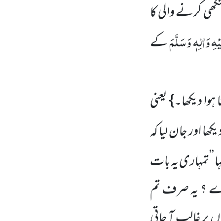
نگھی کرنے والی کا
ہِ وَاٰلِہٖ وَسَلَّمَ
کے
ہوا دیکھا۔} یعنی
یکھا اور جان لیا کہ
ہا ’’تمہاری یہ بات
کرے ؟ یہ صرف تم
 پر غالب آ جاتی