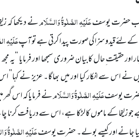
عَلَیْہِ الصَّلٰوۃُ وَالسَّلَام
 جب حضرت یوسف
نے دیکھا کہ زلیخ
عَلَیْہِ ال
ے لئے قید و سزا کی صورت پید ا کرتی ہے تو آپ
ار اور حقیقت ِحال کابیان ضروری سمجھا اور فرمایا ’’یہ 
یں نے اس سے انکار کیا اور میں بھاگا۔ عزیز نے کہا’’ 
عَلَیْہِ الصَّلٰوۃُ وَالسَّلَام
 حضرت یوسف
نے فرمایا کہ اس گھر می
جو زلیخا کے ماموں کا لڑکا ہے، اس سے دریافت کرنا چا
عَلَیْہِ الصَّلٰوۃُ وَا
بچہ کیا جانے اور کیسے بولے۔ حضرت یوسف