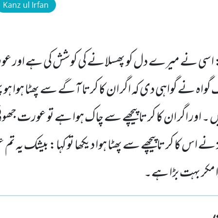
Kanz ul Irfan
 اسی نے میرے دل کو پھسلانے کی کوشش کی ہے اور ع
واہ نے گواہی دی کہ اگر ان کا کرتا آگے سے پھٹا ہوا ہو 
 ۔ اور اگر ان کا کر تا پیچھے سے چاک ہوا ہے تو عورت جھو
ے اس کا کر تاپیچھے سے پھٹا ہوا دیکھا تو کہا: بیشک یہ تم 
مکر بہت بڑا ہے۔