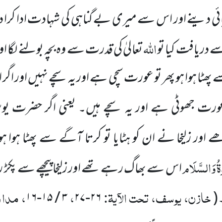
ویائی دینے اور اس سے میری بے گناہی کی شہادت ادا کرا 
اللہ
 دریافت کیا تو
تعالیٰ کی قدرت سے وہ بچہ بولنے لگا ا
پھٹا ہوا ہو پھر تو عورت سچی ہے اور یہ سچے نہیں اور اگر ا
ورت جھوٹی ہے اور یہ سچے ہیں۔ یعنی اگر حضرت 
اور زلیخا نے ان کو ہٹایا تو کرتا آگے سے پھٹا ہوا ہو
وۃُ وَالسَّلَام
اس سے بھاگ رہے تھے اور زلیخا پیچھے سے پکڑ رہی 
خازن، یوسف، تحت الآیۃ:
،
، مدا
۳ / ۱۵-۱۶
۲۶-۲۷
(