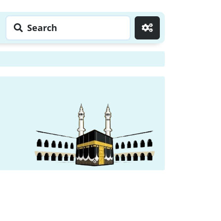
Search
Go