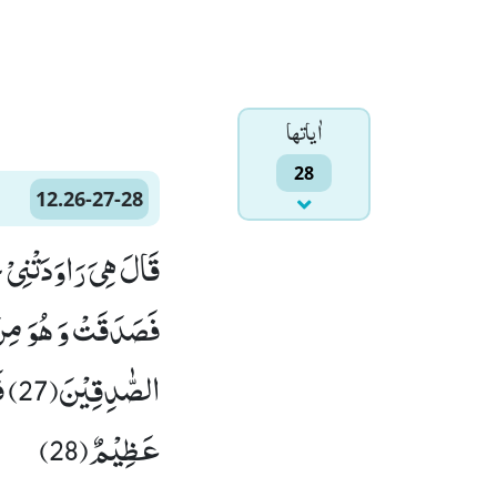
اٰياتها
28
12.26-27-28
قَالَ هِیَ رَاوَدَتْنِیْ
الصّ
عَظِیْمٌ(28)