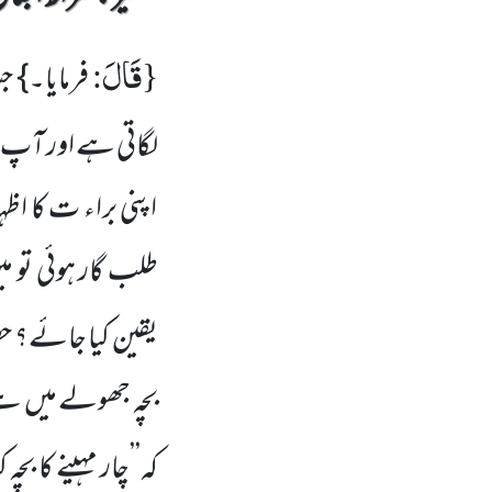
قَالَ
:
{
فرمایا۔}
لگاتی ہے اور آپ ک
اپنی براء ت کا اظہ
طلب گار ہوئی تو م
یقین کیا جائے؟
بچہ جھولے میں ہے 
کہ’’چار مہینے کا 