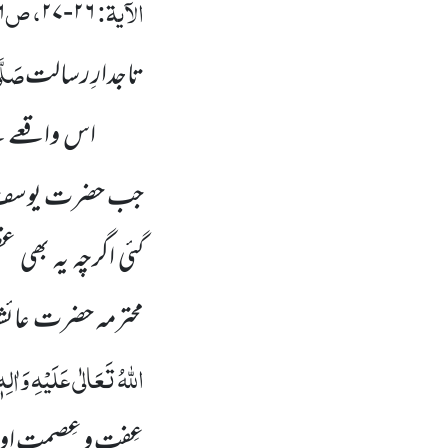
الآیۃ:
، ص
۲۷
۲۶-۲۷
صَلَّی
تاجدارِ رسالت
اس واقعے سے
جب حضرت یوس
گئی اگرچہ یہ بھی 
محترمہ حضرت عائش
اللہُ تَعَالٰی عَلَیْہِ وَاٰلِہ
عِفت و عِصمت اور پ