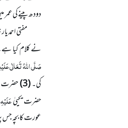
دودھ پینے کی عمر 
مفتی احمد یار
نے کلام کیا ہے
صَلَّی اللہُ تَعَالٰی عَلَیْہِ 
کی۔
(3)
حضرت ع
عَلَیْہِ
حضرت یحییٰ
عورت کا بچہ جس پر 