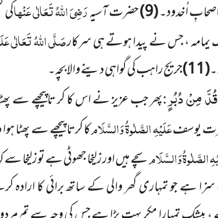
رَضِیَ اللہُ تَعَالٰی عَنْہا
َصحابِ اُخدود۔
(9)
حضرت آسیہ
کی ک
صَلَّی اللہُ تَعَالٰی عَلَیْ
 یمامہ ، جس نے پیدا ہوتے ہی سرکار
۔
(11)
جریج راہب کی گواہی دینے والا بچہ۔
 قُدَّ مِنْ دُبُرٍ
:
پھر جب عزیز نے اس کا کر تاپیچھے سے پھٹا 
عَلَیْہِ الصَّلٰوۃُ وَالسَّلَام
رت یوسف
کا کرتا پیچھے سے پھٹا ہوا د
ْہِ الصَّلٰوۃُ وَالسَّلَام
سچے ہیں اور زلیخا جھوٹی ہے تو زلیخا سے ک
 سزا ہے جو تمہاری گھر والی کے ساتھ برائی کا ارادہ 
، بیشک تمہارا مکر بہت بڑا ہے جس کی وجہ سے تم مردوں