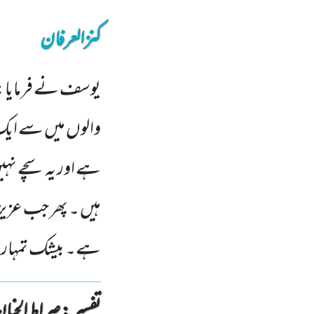
کنزالعرفان
یوسف نے فرمایا:
والوں میں سے ایک گ
ہے اور یہ سچے نہیں
ہیں ۔ پھر جب عزیز ن
ہے۔ بیشک تمہارا 
تفسیر : ‎صراط الجنان