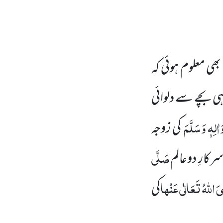
ھی معلوم ہوئی کہ
واہی بچے سے دلوائی
اٰلِہٖ وَسَلَّمَ
کی زوجہ
صَلَّی
 سرکارِ دوعالم
َ اللہُ تَعَالٰی عَنْھا
کی