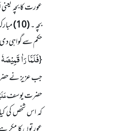
عورت کا بچہ یعنی ا
بچہ ۔
(10)
مبارک
حکم سے گواہی دی
فَلَمَّا رَاٰ قَمِیْصَهٗ
{
جب عزیز نے حض
عَلَی
حضرت یوسف
کہ اس شخص کی کیا
عورتوں کا مکر ہے 