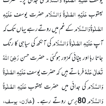
یوسف
کی جدائی پر۔ حضرت
عَلَیْہِ الصَّلٰوۃُ وَالسَّلَام
عَلَیْہِ
یعقوب
حضرت یوسف
الصَّلٰوۃُ وَالسَّلَام
کے غم میں
روتے رہے یہاں
تک کہ
عَلَیْہِ الصَّلٰوۃُ وَالسَّلَام
آپ
کی آنکھ کی سیاہی کا رنگ
رَضِیَ اللّٰہُ
جاتا رہا اور بینائی کمزور
ہوگئی ۔ حضرت حسن
تَعَالٰی عَنْہُ
عَلَیْہِ الصَّلٰوۃُ
فر
ماتے ہیں
کہ حضرت یوسف
وَالسَّلَام
عَلَیْہِ
الصَّلٰوۃُ
کی جدائی میں
حضرت یعقوب
وَالسَّلَام
خازن، یوسف،
80
برس روتے رہے۔
(