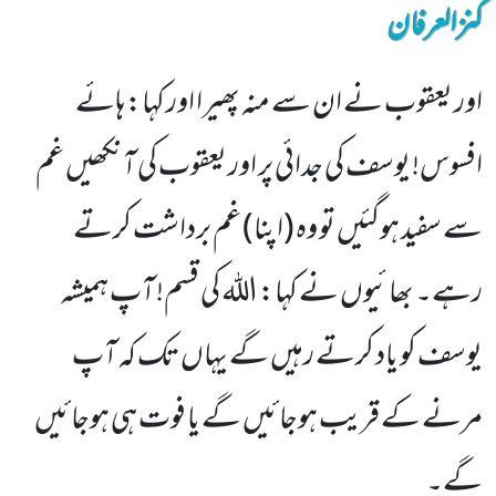
کنزالعرفان
اور یعقوب نے ان سے منہ پھیرا اور کہا: ہائے
افسوس! یوسف کی جدائی پر اور یعقوب کی آنکھیں غم
سے سفید ہوگئیں تو وہ (اپنا) غم برداشت کرتے
رہے۔ بھائیوں نے کہا: اللہ کی قسم! آپ ہمیشہ
یوسف کو یاد کرتے رہیں گے یہاں تک کہ آپ
مرنے کے قریب ہوجائیں گے یا فوت ہی ہوجائیں
گے۔