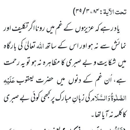
تحت الآیۃ
)
۳ / ۳۹
،
۸۴
:
یاد رہے کہ عزیزوں
کے غم میں
رونا اگر تکلیف اور
اللّٰہ
نمائش سے نہ ہو اور اس کے ساتھ
تعالیٰ کی بارگاہ
میں
شکایت
و بے صبری کا مظاہرہ نہ ہو تو یہ رحمت
عَلَیْہِ
ہے، اُن غم کے دنوں
میں
حضرت یعقوب
الصَّلٰوۃُ وَالسَّلَام
کی زبانِ مبارک پر کبھی کوئی بے صبری
کاکلمہ نہ آیا تھا۔