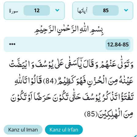
اٰياتها
سورۃ
12
85
بِسْمِ اللّٰهِ الرَّحْمٰنِ الرَّحِیْمِ
12.84-85
وَ تَوَلّٰى عَنْهُمْ وَ قَالَ یٰۤاَسَفٰى عَلٰى یُوْسُفَ وَ ابْیَضَّتْ
عَیْنٰهُ مِنَ الْحُزْنِ فَهُوَ كَظِیْمٌ(84) قَالُوْا تَاللّٰهِ
تَفْتَؤُا تَذْكُرُ یُوْسُفَ حَتّٰى تَكُوْنَ حَرَضًا اَوْ تَكُوْنَ
مِنَ الْهٰلِكِیْنَ(85)
Kanz ul Iman
Kanz ul Irfan