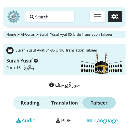
Search
Go
Home
➤
Al-Quran
➤
Surah Yusuf Ayat 85 Urdu Translation Tafseer
Surah Yusuf Ayat 84-85 Urdu Translation Tafseer
Surah Yusuf
وَ مَاۤ اُبَرِّئُ
Para 13 -
سورة يوسف
Reading
Translation
Tafseer
Audio
PDF
Language