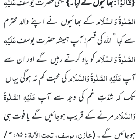
قَالُوْا
{
:
عَلَیْہِ
بھائیوں
نے کہا۔}
یعنی حضرت یوسف
الصَّلٰوۃُ وَالسَّلَام
کے بھائیوں
نے اپنے والد محترم
اللّٰہ
عَلَیْہِ
سے کہا ’’
کی قسم!
آپ ہمیشہ حضرت یوسف
الصَّلٰوۃُ وَالسَّلَام
کو یاد کرتے رہیں
گے اور ان سے
عَلَیْہِ الصَّلٰوۃُ وَالسَّلَام
آپ
کی محبت کم
نہ ہوگی یہاں
عَلَیْہِ الصَّلٰوۃُ
تک کہ شدّتِ غم کی وجہ سے آپ
وَالسَّلَام
مرنے کے قریب ہوجائیں
گے یا فوت ہی
خازن، یوسف، تحت الآیۃ
ہوجائیں
گے۔
(
:
۸۵
،
۳ /