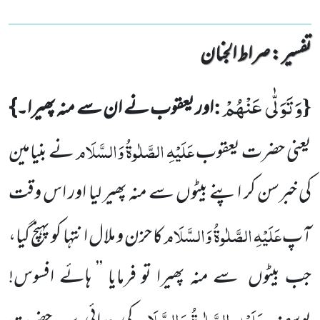
تفسیر : ‎صراط الجنان
وَ تَوَلّٰى عَنْهُمْ
:
{
اور یعقوب نے ان سے منہ پھیرا۔}
عَلَیْہِ الصَّلٰوۃُ وَالسَّلَام
یعنی حضرت یعقوب
نے بنیامین
کی خبرسن کر اپنے بیٹوں سے منہ پھیر لیا اور اس وقت
عَلَیْہِ الصَّلٰوۃُ وَالسَّلَام
آپ
کا حزن و ملال انتہا کو پہنچ گیا،
جب بیٹوں
سے منہ پھیرا تو فرمایا ’’ ہائے افسوس!
عَلَیْہِ الصَّلٰوۃُ وَالسَّلَام