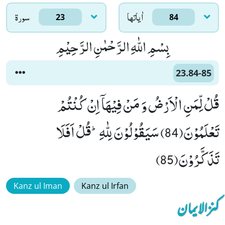
اٰياتها
سورۃ
23
84
بِسْمِ اللّٰهِ الرَّحْمٰنِ الرَّحِیْمِ
23.84-85
قُلْ لِّمَنِ الْاَرْضُ وَ مَنْ فِیْهَاۤ اِنْ كُنْتُمْ
تَعْلَمُوْنَ(84) سَیَقُوْلُوْنَ لِلّٰهِؕ-قُلْ اَفَلَا
تَذَكَّرُوْنَ(85)
Kanz ul Iman
Kanz ul Irfan
کنزالایمان