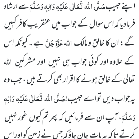
صَلَّی
اللہ
تَعَالٰی
عَلَیْہِ
وَاٰلِہٖ وَسَلَّمَ
اپنے حبیب
سے ارشاد
فرما دیا کہ اس سوال کے جواب میں
عنقریب کافر کہیں
اللہ
عَزَّوَجَلَّ
گے: ان کا خالق و مالک
ہے۔ کیونکہ اس
اللہ
کے علاوہ اور کوئی جواب ہی نہیں
اور مشرکین
تعالیٰ کے خالق ہونے کا اقرار بھی کرتے ہیں ، جب
وہ
صَلَّی
اللہ
تَعَالٰی
عَلَیْہِ
وَاٰلِہٖ
یہ جواب دیں
تو اے حبیب!
وَسَلَّمَ
، آپ ان سے فرمائیں
کہ پھر تم کیوں
غور نہیں
کرتے تا کہ یہ بات جان جاؤ کہ جس نے زمین کو اور اس