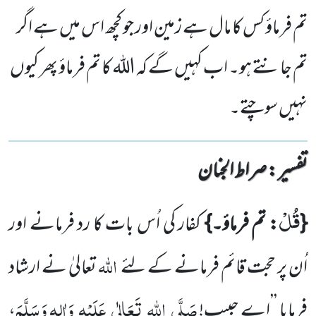
تم فرماؤ کس کا مال ہے زمین اور جو کچھ اس میں ہے اگر
تم جانتے ہو۔ اب کہیں گے کہ اللہ کا تم فرماؤ پھر کیوں
نہیں سوچتے۔
تفسیر : ‎صراط الجنان
قُلْ
{
: تم فرماؤ۔}
کفار کی اُس بات کا رد فرمانے اور
اللہ
اُن پر حجت قائم فرمانے کے لئے
تعالیٰ نے ارشاد
صَلَّی
اللہ
تَعَالٰی
عَلَیْہِ
وَاٰلِہٖ وَسَلَّمَ
فرمایا ’’اے
حبیب!
،