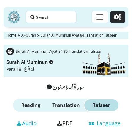
Search
Go
Home
➤
Al-Quran
➤
Surah Al Muminun Ayat 84 Translation Tafseer
Surah Al Muminun Ayat 84-85 Translation Tafseer
Surah Al Muminun
قَدْ اَفْلَحَ
Para 18 -
سورة المؤمنون
Reading
Translation
Tafseer
Audio
PDF
Language