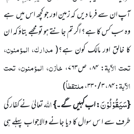
آپ ان سے فرما دیں
کہ زمین اور جو کچھ اس میں
ہے
وہ سب کس کا ہے؟ اگر تم جانتے
ہو تومجھے بتاؤ کہ ا ن
مدارک، المؤمنون،
کا خالق اور مالک کون ہے؟
(
تحت الآیۃ
خازن، المؤمنون، تحت
:
۸۴
، ص
۷۶۳
،
الآیۃ
ملتقطاً
)
،
۳ / ۳۳۰
،
۸۴
:
سَیَقُوْلُوْنَ
اللہ
{
: اب کہیں
گے۔}
تعالیٰ نے کفار کی
طرف سے ا س سوال کا دیا جانے والاجواب پہلے ہی