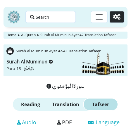
Search
Go
Home
➤
Al-Quran
➤
Surah Al Muminun Ayat 42 Translation Tafseer
Surah Al Muminun Ayat 42-43 Translation Tafseer
Surah Al Muminun
قَدْ اَفْلَحَ
Para 18 -
سورة المؤمنون
Reading
Translation
Tafseer
Audio
PDF
Language