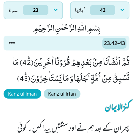
اٰياتها
سورۃ
23
42
بِسْمِ اللّٰهِ الرَّحْمٰنِ الرَّحِیْمِ
23.42-43
ثُمَّ اَنْشَاْنَا مِنْۢ بَعْدِهِمْ قُرُوْنًا اٰخَرِیْنَﭤ(42) مَا
تَسْبِقُ مِنْ اُمَّةٍ اَجَلَهَا وَ مَا یَسْتَاْخِرُوْنَﭤ(43)
Kanz ul Iman
Kanz ul Irfan
کنزالایمان
پھر ان کے بعد ہم نے اور سنگتیں پیدا کیں ۔ کوئی