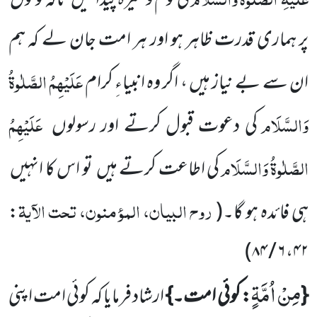
کی قوم وغیرہ پیدا کیں
تاکہ لوگوں
پر ہماری قدرت ظاہر ہو اور ہر امت جان لے کہ ہم
عَلَیْہِمُ الصَّلٰوۃُ
ان سے بے نیاز ہیں ، اگر وہ انبیاءِ کرام
وَالسَّلَام
عَلَیْہِمُ
کی دعوت قبول کرتے اور رسولوں
الصَّلٰوۃُ وَالسَّلَام
کی اطاعت کرتے ہیں
تو اس کا انہیں
روح البیان، المؤمنون، تحت الآیۃ
ہی فائدہ ہو گا۔
(
:
)
۶ / ۸۴
،
۴۲
مِنْ اُمَّةٍ
{
: کوئی امت۔}
ارشاد فرمایا کہ کوئی امت اپنی