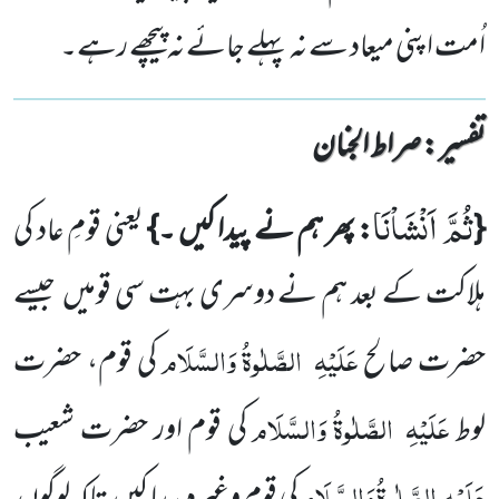
اُمت اپنی میعاد سے نہ پہلے جائے نہ پیچھے رہے۔
تفسیر : ‎صراط الجنان
ثُمَّ اَنْشَاْنَا
{
: پھر ہم نے پیدا کیں ۔}
یعنی قومِ عاد کی
ہلاکت کے بعد ہم نے دوسری بہت سی قومیں
جیسے
عَلَیْہِ
الصَّلٰوۃُ وَالسَّلَام
حضرت صالح
کی قوم، حضرت
عَلَیْہِ
الصَّلٰوۃُ وَالسَّلَام
لوط
کی قوم اور حضرت شعیب
عَلَیْہِ
الصَّلٰوۃُ وَالسَّلَام