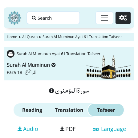
Search
Go
Home
➤
Al-Quran
➤
Surah Al Muminun Ayat 61 Translation Tafseer
Surah Al Muminun Ayat 61 Translation Tafseer
Surah Al Muminun
قَدْ اَفْلَحَ
Para 18 -
سورة المؤمنون
Reading
Translation
Tafseer
Audio
PDF
Language