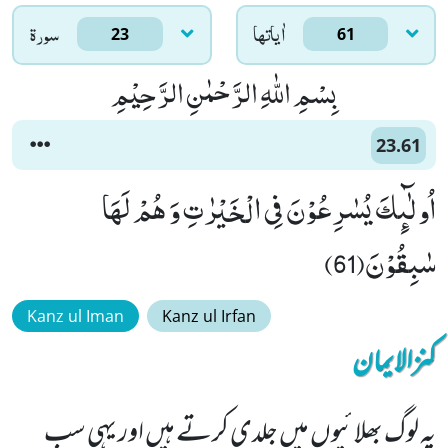
اٰياتها
سورۃ
23
61
بِسْمِ اللّٰهِ الرَّحْمٰنِ الرَّحِیْمِ
23.61
اُولٰٓىٕكَ یُسٰرِعُوْنَ فِی الْخَیْرٰتِ وَ هُمْ لَهَا
سٰبِقُوْنَ(61)
Kanz ul Iman
Kanz ul Irfan
کنزالایمان
یہ لوگ بھلائیوں میں جلدی کرتے ہیں اور یہی سب