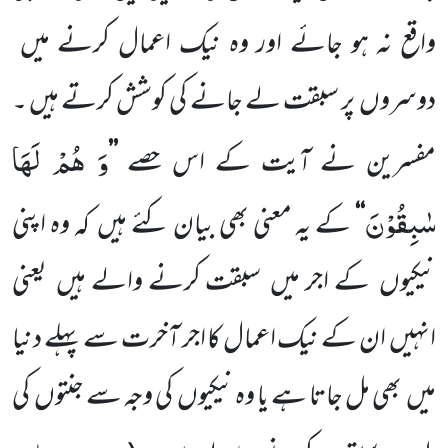
واقع نہ ہو جائے اور وہ نیک اعمال کرنے میں
دوسروں پر سبقت لے جانے کی کوشش کرتے ہیں ۔
وَ هُمْ لَهَا
مفسرین نے آیت کے اس حصے
’’
سٰبِقُوْنَ
‘‘
کے یہ معنی بھی بیان کئے ہیں کہ وہ اپنی
نیکیوں کے اجر میں سبقت کرنے والے ہیں یعنی
انہیں ان کے نیک اعمال کا اجر آخرت سے پہلے دنیا
میں بھی مل جاتا ہے یا وہ نیکیوں کی وجہ سے جنتوں کی