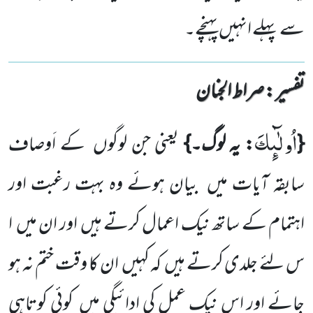
سے پہلے انہیں پہنچے۔
تفسیر : ‎صراط الجنان
اُولٰٓىٕكَ
{
: یہ لوگ۔}
یعنی جن لوگوں کے اَوصاف
سابقہ آیات میں بیان ہوئے وہ بہت رغبت اور
اہتمام کے ساتھ نیک اعمال کرتے ہیں اور ان میں ا
س لئے جلدی کرتے ہیں کہ کہیں ان کا وقت ختم نہ ہو
جائے اور اس نیک عمل کی ادائیگی میں کوئی کوتاہی