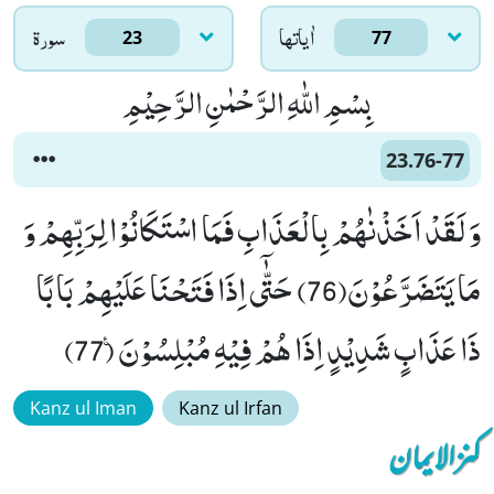
اٰياتها
سورۃ
23
77
بِسْمِ اللّٰهِ الرَّحْمٰنِ الرَّحِیْمِ
23.76-77
وَ لَقَدْ اَخَذْنٰهُمْ بِالْعَذَابِ فَمَا اسْتَكَانُوْا لِرَبِّهِمْ وَ
مَا یَتَضَرَّعُوْنَ(76) حَتّٰۤى اِذَا فَتَحْنَا عَلَیْهِمْ بَابًا
ذَا عَذَابٍ شَدِیْدٍ اِذَا هُمْ فِیْهِ مُبْلِسُوْنَ۠ (77)
Kanz ul Iman
Kanz ul Irfan
کنزالایمان