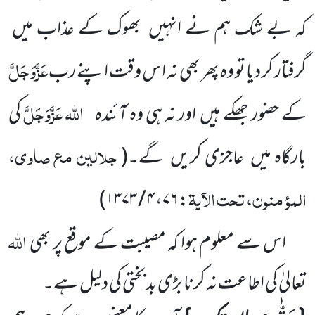
کہ بے شک ہم نے انہیں
بھوک کے عذاب میں
عَزَّوَجَلَّ
گرفتار کر دیا تو وہ پھر بھی نہ ا س وقت اپنے رب
اللہ
عَزَّوَجَلَّ
کے حضور جھکے ہیں
اور نہ ہی وہ آئندہ
کی
جلالین مع صاوی،
بارگاہ میں
عاجزی کریں
گے۔
(
المؤمنون، تحت الآیۃ
)
۴ / ۱۳۷۳
،
۷۶
:
اللہ
اس سے معلوم ہوا کہ مصیبت کے موقع پر بھی
تعالیٰ کی اطاعت نہ کرنا بڑی بد بختی کی دلیل ہے۔