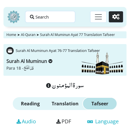
Search
Go
Home
➤
Al-Quran
➤
Surah Al Muminun Ayat 77 Translation Tafseer
Surah Al Muminun Ayat 76-77 Translation Tafseer
Surah Al Muminun
قَدْ اَفْلَحَ
Para 18 -
سورة المؤمنون
Reading
Translation
Tafseer
Audio
PDF
Language