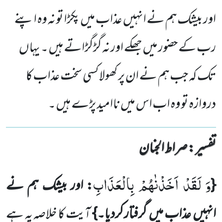
اور بیشک ہم نے انہیں عذاب میں پکڑا تو نہ وہ اپنے
رب کے حضور میں جھکے اور نہ گڑگڑاتے ہیں ۔ یہاں
تک کہ جب ہم نے ان پر کھولا کسی سخت عذاب کا
دروازہ تو وہ اب اس میں ناامید پڑے ہیں ۔
تفسیر : ‎صراط الجنان
وَ لَقَدْ اَخَذْنٰهُمْ بِالْعَذَابِ
{
: اور بیشک ہم نے
انہیں
عذاب میں
گرفتار کردیا۔}
آیت کا خلاصہ یہ ہے