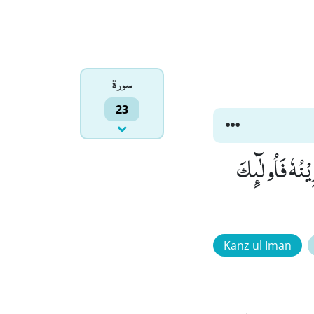
سورۃ
23
1) وَ مَنْ خَفَّتْ مَوَازِیْنُهٗ فَاُولٰٓىٕكَ
Kanz ul Iman