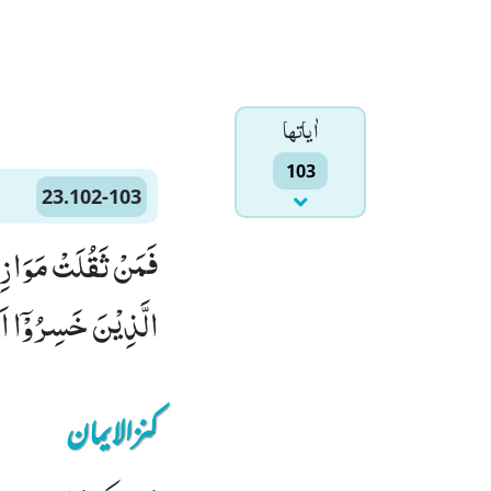
اٰياتها
103
23.102-103
الَّذِیْنَ خَسِرُوْۤا اَن
کنزالایمان