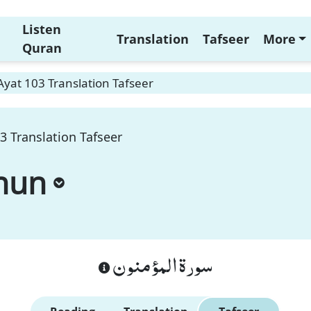
Listen
Translation
Tafseer
More
Quran
yat 103 Translation Tafseer
 Translation Tafseer
nun
سورة المؤمنون