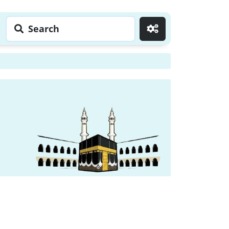
Search
Go