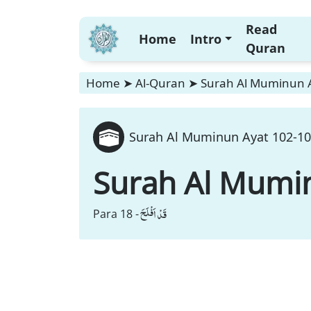
Read
Home
Intro
Quran
Home
➤
Al-Quran
➤
Surah Al Muminun A
Surah Al Muminun Ayat 102-103
Surah Al Mumi
قَدْ اَفْلَحَ
Para 18 -