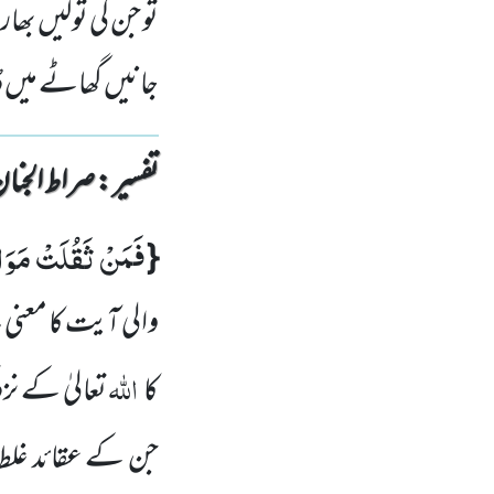
تو جن کی تولیں بھار
جانیں گھاٹے میں 
تفسیر : ‎صراط الجنان
فَمَنْ ثَقُلَتْ مَوَاز
{
والی آیت کا معن
اللہ
کا
تعالیٰ کے نز
جن کے عقائد غلط 