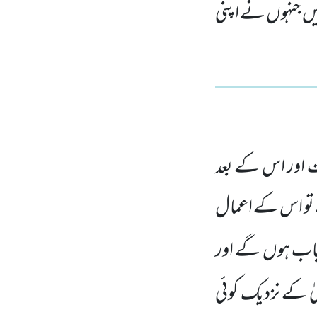
 ہیں جنہوں نے اپنی
اور اس کے بعد
و اس کے اعمال
میاب ہوں
گے اور
یٰ کے
نزدیک کوئی