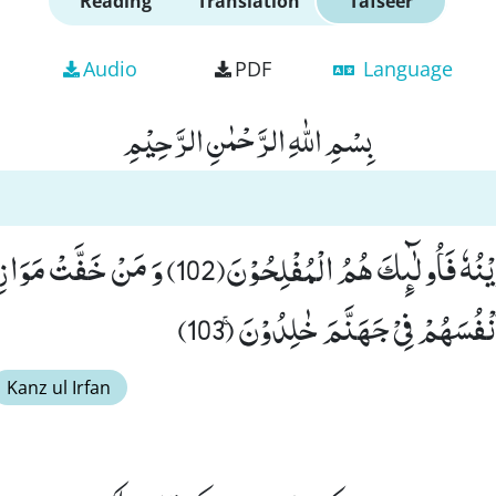
Reading
Translation
Tafseer
Audio
PDF
Language
بِسْمِ اللّٰهِ الرَّحْمٰنِ الرَّحِیْمِ
فَمَنْ ثَقُلَتْ مَوَازِیْنُهٗ فَاُولٰٓىٕكَ هُمُ الْمُفْلِحُوْنَ(02
ْفُسَهُمْ فِیْ جَهَنَّمَ خٰلِدُوْنَۚ (103)
Kanz ul Irfan