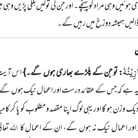
ی ہوئیں وہی مراد کو پہنچے۔ اور جن کی تولیں ہلکی پڑیں وہی
ڈالیں ہمیشہ دوزخ میں رہیں گے۔
ِیْنُهٗ
: تو جن کے پلڑے بھاری ہوں
گے۔}
اس آیت 
ی یہ ہے کہ جس کے عقائد درست اور اعمال نیک ہوں
گے ت
دیک وزن ہو گا اور یہی لوگ اپنا مقصد
ومطلوب کو پا کر کا
اللہ
اور اعمال نیک نہ ہوں
گے،
ان کے اعمال کا
تعال