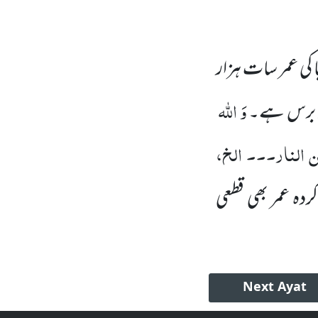
ا کی عمر سات ہزار
وَ اللہ
ٹھ برس ہے۔
ن النار۔۔۔ الخ،
ردہ عمر بھی قطعی
Next
Ayat