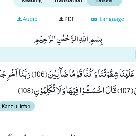
Reading
Translation
Tafseer
Audio
PDF
Language
بِسْمِ اللّٰهِ الرَّحْمٰنِ الرَّحِیْمِ
قَالُوْا رَبَّنَا غَلَبَتْ عَلَیْنَا شِقْوَتُنَا وَ كُنَّا قَوْ
وْنِ(108)
Kanz ul Irfan