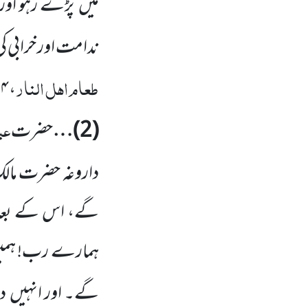
میں
پڑے رہو اور 
ندامت اور خرابی کی 
طعام اہل النار
۴ / ۲۶۳
،
عب
(
2
)…
حضرت
داروغہ حضرت مال
گے، اس کے بعد 
ہمارے رب! ہمی
گے۔ اور انہیں
د