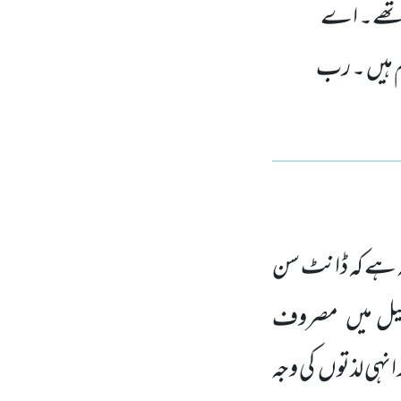
گ تھے۔ اے
م ہیں ۔ رب
یہ ہے کہ ڈانٹ سن
میل میں
مصروف
 انہی لذتوں
کی وجہ