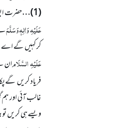
(
1
)…
حضرت ابو 
عَلَیْہِ
وَاٰلِہٖ وَسَلَّمَ
نے 
کر کہیں
گے اے ما
عَلَیْہِ
السَّلَام
ان س
فریاد کریں
گے پک
غالب آئی اور ہم
ویسے ہی کریں
تو 