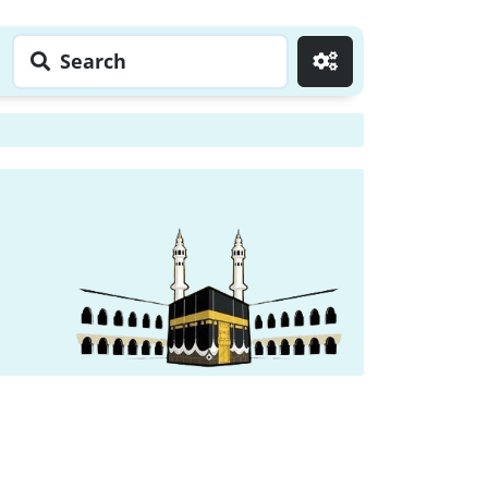
Search
Go