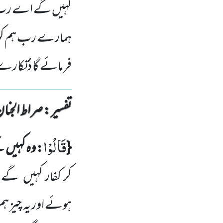
کہیں گے اے رب ہم
ہمارے رب ہم کو د
فرمائے گا دُتکارے
تفسیر : ‎صراط الجنان
قَالُوْا
{
: وہ کہیں
گ
کر کفار کہیں
گے:ہ
ہوئے اور یہ چیز ہم