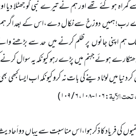
مراہ ہو گئے تھے اور ہم نے تیرے نبی کو جھٹلا دیا اور
 رب! ہمیں
دوزخ سے نکال دے،اس کے بعد اگر ہم 
شک ہم اپنی جانوں
پر ظلم کرنے میں
حد سے بڑھنے وال
 دھتکارے ہوئے جہنم میں
پڑے رہو کیونکہ
یہ سوال کرنے ک
ر دنیا میں
لوٹا دینے کی بات نہ کرو کیونکہ اب ایسا کبھی بھ
 تحت الآیۃ
)
۶ / ۱۰۹
،
۱۰۶-۱۰۸
:
میوں
کی فریاد کا ذکر ہوا،اس مناسبت سے یہاں
دو اَحادیث