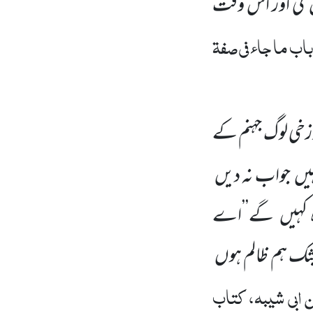
گی اور اس وقت
اب ما جاء فی صفۃ
خی لوگ جہنم کے
یں
جواب نہ دیں
کہیں
گے’’اے
یشک ہم ظالم ہوں
ابی شیبہ، کتاب