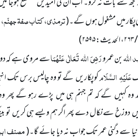
مجھ سے بات نہ کرو۔ اب اُن کی امیدیں
منقطع ہوجائیں
ترمذی، کتاب صفۃ جہنّم، ب
پکار میں
مشغول ہوں
گے۔
(
، الحدیث:
۲۵۹۵
)
د اللہ
رَضِیَ
اللہ
تَعَالٰی
عَنْہُمَا
بن عمرو
سے مروی ہے کہ دوز
عَلَیْہِ
السَّلَام
ک
کو پکاریں
گے تو وہ چالیس برس تک انہ
وہ کہیں
گے کہ تم جہنم ہی میں
پڑے رہو گے پھر وہ 
ں
دوزخ سے نکال دے پھر اگر ہم ویسے ہی کریں
تو ب
مصنف ابن 
نیا سے دگنی عمر تک جواب نہ دیا جائے گا۔
(