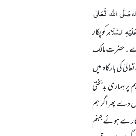
لہ
صَلَّی
اللہ
تَعَالٰی
َلَیْہِ
السَّلَام
کو پکار
کردے۔حضرت مالک
تعالیٰ کی بارگاہ میں
م پر ہماری بدبختی
 دے پھر اگر ہم
تکارے ہوئے جہنم