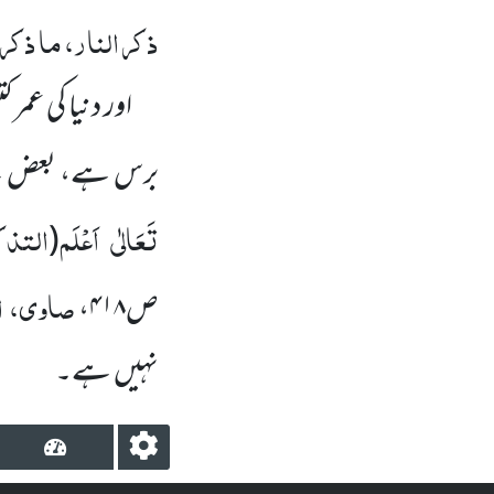
ذکر النار، ما ذکر ف
اور دنیا کی عم
برس ہے، بعض 
تَعَالٰی
اَعْلَم
التذک
(
صاوی، ال
ص
۴۱۸
،
نہیں
ہے۔