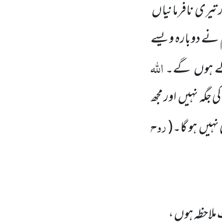
 تیری نافرمانیاں
نے دوبارہ ویسے
اللہ
ے ہوں
گے۔
ی جگہ نہیں
اور مجھ
روح
ی نہیں
ہو گا۔
(
 ملاحظہ ہوں ،