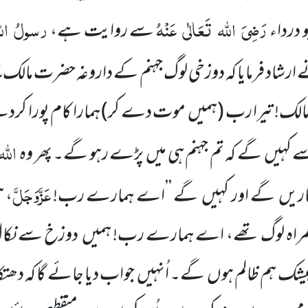
رَضِیَ
اللہ
تَعَالٰی
عَنْہُ
رسولُ
ال
درداء
سے روایت ہے،
ع
ارشاد فرمایا کہ دوزخی لوگ جہنم کے داروغہ حضرت مالک
لک! تیرا رب
(ہمیں
موت دے کر)
ہمارا کام پورا 
اللہ
ے کہیں
گے کہ تم جہنم ہی میں
پڑے رہو گے۔ پھر وہ
عَزَّوَجَلَّ
اریں
گے اور کہیں
گے ’’اے ہمارے رب!
، ہ
 گمراہ لوگ تھے، اے ہمارے رب! ہمیں
دوزخ سے نکال
بیشک ہم ظالم ہوں
گے۔ اُنہیں
جواب دیا جائے گا کہ دھ