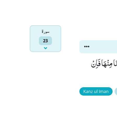
سورۃ
23
مًا ضَآلِّیْنَ(106) رَبَّنَاۤ اَخْرِجْنَا مِنْهَا فَاِنْ
Kanz ul Iman