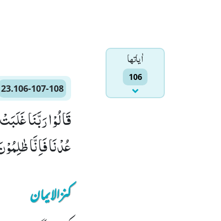
اٰياتها
106
23.106-107-108
عُدْنَا فَاِنَّا ظٰلِمُوْنَ(107) قَالَ اخْسَــٴُـوْا فِیْهَا وَ لَا تُكَلِّمُ
کنزالایمان