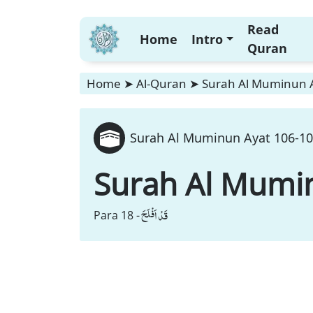
Read
Home
Intro
Quran
Home
➤
Al-Quran
➤
Surah Al Muminun A
Surah Al Muminun Ayat 106-107
Surah Al Mumi
قَدْ اَفْلَحَ
Para 18 -