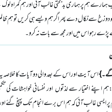
ارے ہم پر ہماری بدبختی غالب آئی اور ہم گمراہ لو
وزخ سے نکال دے پھر اگر ہم ویسے ہی کریں تو ہم ظال
 پڑے رہو اس میں اور مجھ سے بات نہ کرو۔
ے۔}
اس آیت اور اس کے بعد والی دو آیات کا خلاصہ 
م اپنے اختیار سے لذتوں
اور نفسانی خواہشات کی تک
 پر ایسی غالب آئی کہ ہم اس برے انجام تک پہنچ گئے اور