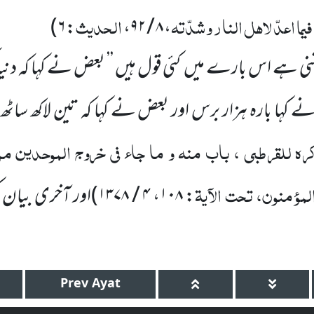
یما اعدّ لاہل النار وشدّتہ
الحدیث
)
۶
:
،
۸ / ۹۲
،
ر کتنی ہے اس بارے میں
کئی قول ہیں ’’ بعض نے کہا کہ دنی
نے
کہا بارہ ہزار برس اور
بعض نے کہا کہ تین لاکھ سا
رہ للقرطبی ، باب منہ و ما جاء فی خروج الموحدین م
مؤمنون، تحت الآیۃ
:
۱۰۸
،
۴ / ۱۳۷۸
)
اور آخری بیان ک
Prev
Ayat