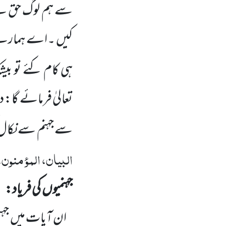
سے ہم لوگ حق سے گ
کیں ۔اے ہمارے
ہی کام کئے تو بی
تعالیٰ فرمائے گا:
سے جہنم سے نکال ک
البیان، المؤمنون،
جہنمیوں
کی فریاد:
ان آیات میں
جہن