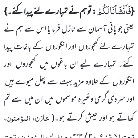
فَاَنْشَاْنَا لَكُمْ
{
: تو ہم نے تمہارے لئے پیدا کئے۔}
یعنی جو پانی آسمان سے نازل فرما یا اس سے ہم نے
تمہارے لئے کھجوروں
اور انگوروں
کے باغات پیدا
کئے۔ تمہارے لیے ان باغوں میں
کھجوروں
اور
انگوروں
کے علاوہ مزید بہت سے پھل میوے ہیں
اور سردی گرمی وغیرہ موسموں
میں
ان میں
سے تم
خازن، المؤمنون،
کھاتے ہو اور عیش کرتے ہو۔
(
تحت الآیۃ
مدارک، المؤمنون، تحت
،
۳ / ۳۲۳
،
۱۹
: