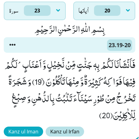
اٰياتها
سورۃ
23
20
بِسْمِ اللّٰهِ الرَّحْمٰنِ الرَّحِیْمِ
23.19-20
فَاَنْشَاْنَا لَكُمْ بِهٖ جَنّٰتٍ مِّنْ نَّخِیْلٍ وَّ اَعْنَابٍۘ-لَكُمْ
فِیْهَا فَوَاكِهُ كَثِیْرَةٌ وَّ مِنْهَا تَاْكُلُوْنَۙ (19) وَ شَجَرَةً
تَخْرُ جُ مِنْ طُوْرِ سَیْنَآءَ تَنْۢبُتُ بِالدُّهْنِ وَ صِبْغٍ
لِّلْاٰكِلِیْنَ(20)
Kanz ul Iman
Kanz ul Irfan