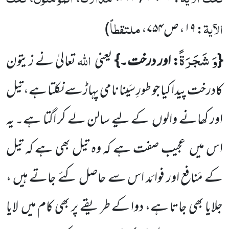
الآیۃ
ملتقطاً
:
۱۹
، ص
۷۵۴
،
)
وَ شَجَرَةً
اللہ
{
: اور درخت۔}
یعنی
تعالیٰ نے زیتون
کادرخت پیدا کیا جو طورِ سَینا نامی پہاڑسے نکلتا ہے، تیل
اور کھانے والوں
کے لیے سالن لے کر اگتا ہے۔ یہ
اس میں
عجیب صفت ہے کہ وہ تیل بھی ہے کہ تیل
کے مَنافع اور فوائد اس سے حاصل کئے جاتے ہیں ،
جلایا بھی جاتا ہے، دوا کے طریقے پر بھی کام میں
لایا