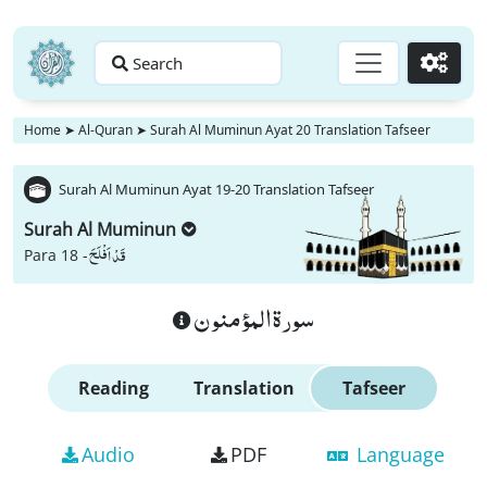
Search
Go
Home
➤
Al-Quran
➤
Surah Al Muminun Ayat 20 Translation Tafseer
Surah Al Muminun Ayat 19-20 Translation Tafseer
Surah Al Muminun
قَدْ اَفْلَحَ
Para 18 -
سورة المؤمنون
Reading
Translation
Tafseer
Audio
PDF
Language