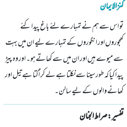
کنزالایمان
تو اس سے ہم نے تمہارے لئے باغ پیدا کئے
کھجوروں اور انگوروں کے تمہارے لیے ان میں بہت
سے میوے ہیں اور ان میں سے کھاتے ہو۔ اور وہ پیڑ
پیدا کیا کہ طور سینا سے نکلتا ہے لے کر اُگتا ہے تیل اور
کھانے والوں کے لیے سالن۔
تفسیر : ‎صراط الجنان