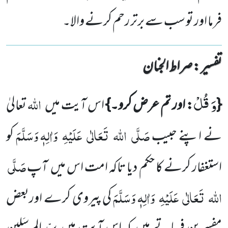
فرما اور تو سب سے برتر رحم کرنے والا۔
تفسیر : ‎صراط الجنان
وَ قُلْ
اللہ
{
: اور تم عرض کرو۔}
اس آیت میں
تعالیٰ
صَلَّی
اللہ
تَعَالٰی
عَلَیْہِ
وَاٰلِہٖ وَسَلَّمَ
نے اپنے حبیب
کو
صَلَّی
استغفار کرنے کا حکم
دیا تاکہ امت اس میں
آپ
اللہ
تَعَالٰی
عَلَیْہِ
وَاٰلِہٖ وَسَلَّمَ
کی پیروی کرے اوربعض