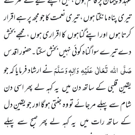
عہد و پیمان پر قائم ہوں ، میں
اپنے کیے کے شر سے
تیری پناہ مانگتا ہوں ، تیری نعمت کا جو مجھ پر ہے اقرار
کرتا ہوں
اور اپنے گناہوں
کا اقراری ہوں ، مجھے بخش
دے تیرے سوا گناہ کوئی
نہیں
بخش سکتا۔حضور اقدس
صَلَّی
اللہ
تَعَالٰی
عَلَیْہِ
وَاٰلِہٖ وَسَلَّمَ
نے ارشاد فرمایا کہ جو
یقینِ
قلبی کے ساتھ دن میں
یہ کہہ لے
پھر اسی دن
شام سے پہلے مرجائے تو وہ جنتی ہوگا اور جو یقینِ دل
کے ساتھ رات میں
یہ کہہ لے پھر صبح سے پہلے