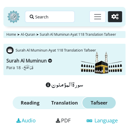
Search
Go
Home
➤
Al-Quran
➤
Surah Al Muminun Ayat 118 Translation Tafseer
Surah Al Muminun Ayat 118 Translation Tafseer
Surah Al Muminun
قَدْ اَفْلَحَ
Para 18 -
سورة المؤمنون
Reading
Translation
Tafseer
Audio
PDF
Language