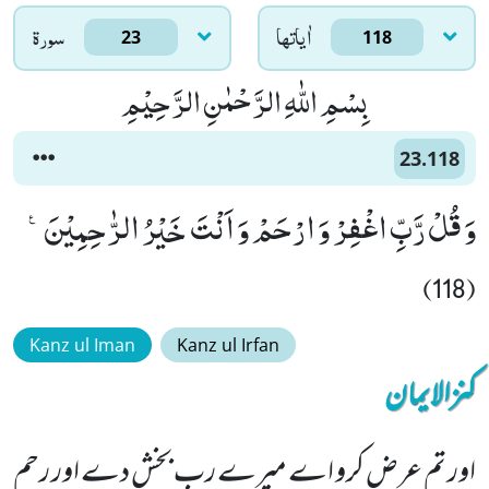
اٰياتها
سورۃ
23
118
بِسْمِ اللّٰهِ الرَّحْمٰنِ الرَّحِیْمِ
23.118
وَ قُلْ رَّبِّ اغْفِرْ وَ ارْحَمْ وَ اَنْتَ خَیْرُ الرّٰحِمِیْنَ۠
(118)
Kanz ul Iman
Kanz ul Irfan
کنزالایمان
اور تم عرض کرو اے میرے رب بخش دے اور رحم