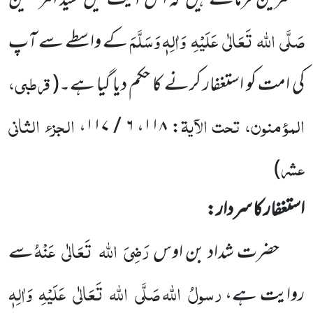
مفسرین فرماتے ہیں
کہ اس آیت میں
سیّد المرسَلین
صَلَّی
اللہ
تَعَالٰی
عَلَیْہِ
وَاٰلِہٖ وَسَلَّمَ
کے واسطے سے آپ
قرطبی،
کی امت کو استغفار کرنے کا حکم دیا گیا ہے۔
(
المؤمنون، تحت الآیۃ
الجزء الثانی
،
۶ / ۱۱۷
،
۱۱۸
:
عشر
)
استغفار کا سردار:
رَضِیَ
اللہ
تَعَالٰی
عَنْہُ
حضرت شداد بن اوس
سے
رسولُ
اللہ
صَلَّی
اللہ
تَعَالٰی
عَلَیْہِ
وَاٰلِہٖ
روایت ہے،