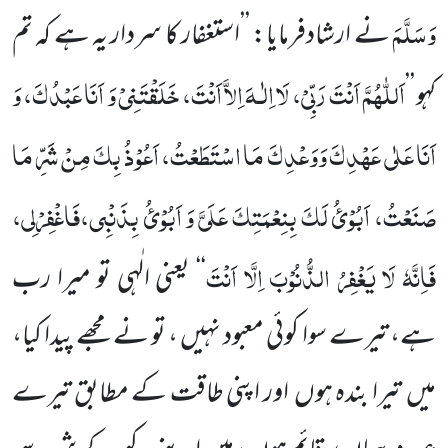
وَسَلَّمَ
نے ارشاد
فرمایا: ’’استغفار کا سردار یہ ہے کہ تم
اَللّٰہُمَّ
اَنْتَ
رَبِّیْ،
لَا
اِلٰـہَ
اِلاَّ
اَنْتَ،
خَلَقْتَنِیْ
وَ
اَنَا
عَبْدُکَ،
وَ
کہو
’’
اَنَا
عَلٰی
عَہْدِکَ وَوَعْدِکَ مَا اسْتَطَعْتُ، اَعُوْذُ بِکَ مِنْ شَرِّ مَا
صَنَعْتُ، اَبُوْئُ لَکَ بِنِعْمَتِکَ عَلَیَّ وَ اَبُوْئُ
بِذَنْبِی،فَاغْفِرْلِی،
فَاِنَّہٗ لَا یَغْفِرُ الذُّنُوْبَ اِلَّا اَنْتَ
‘‘
یعنی الٰہی تو میرا رب
ہے، تیرے سوا کوئی معبود نہیں ، تو نے مجھے پیدا کیا،
میں
تیرا بندہ ہوں
اور اپنی طاقت کے مطابق تیرے