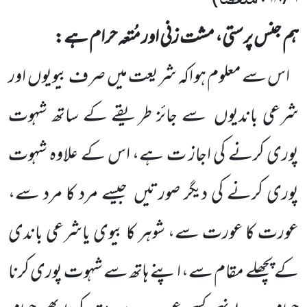
ہم جنس پرستی، مشت زنی اور مُتعہ حرام ہے:
اس سے معلوم ہو اکہ شریعت میں
صرف بیویوں
اور
شرعی باندیوں
سے جائز طریقے کے ساتھ شہوت
پوری کرنے کی اجاز ت ہے، اس کے علاوہ شہوت
پوری کرنے کی دیگر صورتیں
جیسے مرد کا مرد سے،
عورت کا عورت سے، شوہر کا بیوی یاشرعی باندی
کے پچھلے مقام سے، اپنے ہاتھ سے شہوت پوری کرنا