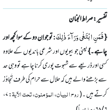
تفسیر : ‎صراط الجنان
فَمَنِ ابْتَغٰى وَرَآءَ ذٰلِكَ
:
{
تو جو اِن دو کے سوا کچھ اور
چاہے۔}
یعنی جو بیویوں
اور شرعی باندیوں
کے علاوہ
کسی اور ذریعے سے شہوت پوری کرنا چاہے تو وہی حد
سے بڑھنے والے ہیں
کہ حلال سے حرام کی طرف تَجاوُز
روح ا لبیان، المؤمنون، تحت الآیۃ
کرتے ہیں ۔
(
:
۷
،
ملخصاً
)
،
۶ / ۶۸