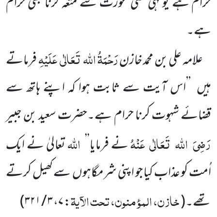
حرام ہے یونہی کسی عورت سے متعہ کرنا بھی حرام
ہے۔
رَحْمَۃُ اللہ
تَعَالٰی
عَلَیْہِ
علامہ علی بن محمد خازن
فرماتے
ہیں
’’اس آیت سے ثابت ہوا کہ اپنے ہاتھ سے
قضائے شہوت کرنا حرام ہے۔حضرت سعید بن جبیر
رَضِیَ
اللہ
تَعَالٰی
عَنْہُ
اللہ
نے فرمایا’’
تعالیٰ نے ایک
اُمت کو عذاب کیا جو اپنی شرمگاہوں
سے کھیل کرتے
خازن، المؤمنون، تحت الآیۃ
تھے۔
(
:
۷
،
۳ / ۳۲۱
)