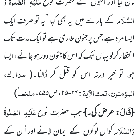
عَلَیْہِ
الصَّلٰوۃُ وَ
مان لیا اور انہوں
نے حضرت نوح
السَّلَام
کے بارے میں
یہ بھی کہا ’’یہ تو صرف ایک
ایسا مرد ہے جس پر جنون طاری ہے تو ایک مدت تک
انتظار کرلو یہاں
تک کہ اس کا جنون دور ہو جائے، ایسا
مدارک،
ہوا تو خیر ورنہ اس کو قتل کر ڈالنا۔
(
المؤمنون، تحت الآیۃ
ملخصاً
:
۲۴-۲۵
، ص
۷۵۵
،
)
قَالَ
عَلَیْہِ
الصَّلٰوۃُ
{
: عرض کی۔}
جب حضرت نوح
وَالسَّلَام
کوان لوگوں
کے ایمان لانے اور اُ ن کے