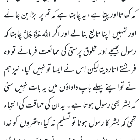
کہ کھاتا اور پیتا ہے، یہ چاہتا ہے کہ تم پر
بڑا بن جائے
اللہ
عَزَّوَجَلَّ
اور تمہیں
اپنا تابع بنالے اور اگر
چاہتا کہ
رسول بھیجے اور مخلوق پرستی کی ممانعت فرمائے تو وہ
فرشتے اتاردیتالیکن اس نے ایسا تو نہیں
کیا، نیز ہم
نے تو اپنے پہلے باپ داداؤں
میں
یہ بات نہیں
سنی
کہ بشر بھی رسول ہوتا ہے۔ یہ ان کی حماقت کی انتہاء
تھی کہ بشر کا رسول ہونا تو تسلیم نہ کیا، پتھروں
کو خدا