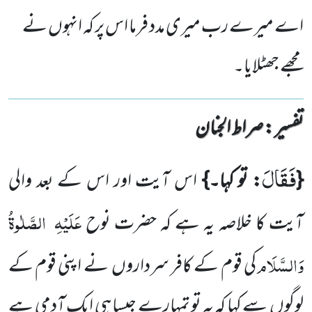
اے میرے رب میری مدد فرما اس پر کہ انہوں نے
مجھے جھٹلایا۔
تفسیر : ‎صراط الجنان
فَقَالَ
{
: تو کہا۔}
اس آیت اور اس کے بعد والی
عَلَیْہِ
الصَّلٰوۃُ
آیت کا خلاصہ یہ ہے کہ حضرت نوح
وَالسَّلَام
کی قوم کے کافر سرداروں
نے اپنی قوم کے
لوگوں
سے کہا کہ یہ تو تمہارے جیسا ہی ایک آدمی ہے