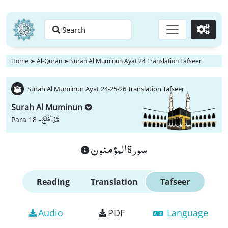
Search
Go
Home
➤
Al-Quran
➤
Surah Al Muminun Ayat 24 Translation Tafseer
Surah Al Muminun Ayat 24-25-26 Translation Tafseer
Surah Al Muminun
قَدْ اَفْلَحَ
Para 18 -
سورة المؤمنون
Reading
Translation
Tafseer
Audio
PDF
Language