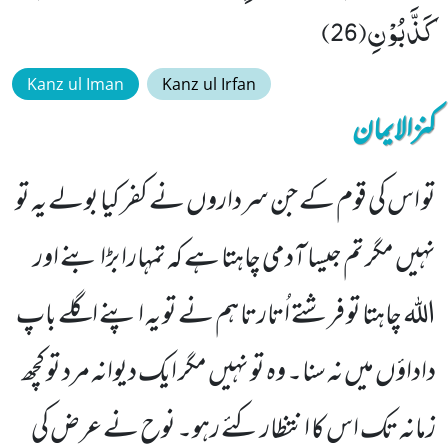
كَذَّبُوْنِ(26)
Kanz ul Iman
Kanz ul Irfan
کنزالایمان
تو اس کی قوم کے جن سرداروں نے کفر کیا بولے یہ تو
نہیں مگر تم جیسا آدمی چاہتا ہے کہ تمہارا بڑا بنے اور
اللہ چاہتا تو فرشتے اُتارتا ہم نے تو یہ اپنے اگلے باپ
داداؤں میں نہ سنا۔ وہ تو نہیں مگر ایک دیوانہ مرد تو کچھ
زمانہ تک اس کا انتظار کئے رہو۔ نوح نے عرض کی