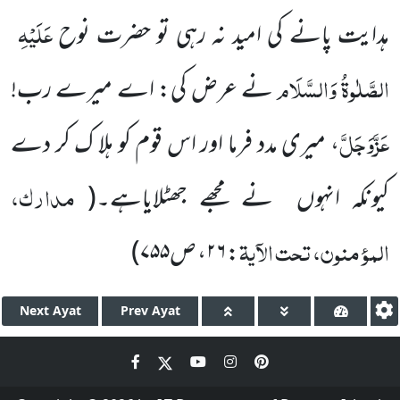
عَلَیْہِ
ہدایت پانے کی امید نہ رہی تو حضرت نوح
الصَّلٰوۃُ وَالسَّلَام
نے عرض کی: اے میرے رب!
عَزَّوَجَلَّ
، میری مدد فرما اور اس قوم کو ہلا ک کر دے
مدارک،
کیونکہ انہوں
نے مجھے جھٹلایاہے۔
(
المؤمنون، تحت الآیۃ
:
۲۶
، ص
۷۵۵
)
Next
Ayat
Prev
Ayat