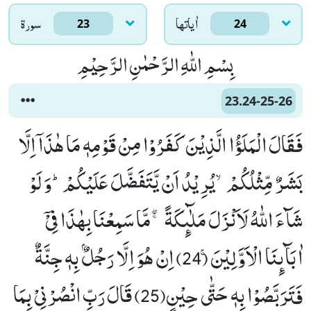
اٰياتها
سورۃ
23
24
بِسْمِ اللّٰهِ الرَّحْمٰنِ الرَّحِیْمِ
23.24-25-26
فَقَالَ الْمَلَؤُا الَّذِیْنَ كَفَرُوْا مِنْ قَوْمِهٖ مَا هٰذَاۤ اِلَّا
بَشَرٌ مِّثْلُكُمْۙ-یُرِیْدُ اَنْ یَّتَفَضَّلَ عَلَیْكُمْؕ-وَ لَوْ
شَآءَ اللّٰهُ لَاَنْزَلَ مَلٰٓىٕكَةً ۚۖ-مَّا سَمِعْنَا بِهٰذَا فِیْۤ
اٰبَآىٕنَا الْاَوَّلِیْنَۚ (24) اِنْ هُوَ اِلَّا رَجُلٌۢ بِهٖ جِنَّةٌ
فَتَرَبَّصُوْا بِهٖ حَتّٰى حِیْنٍ(25) قَالَ رَبِّ انْصُرْنِیْ بِمَا