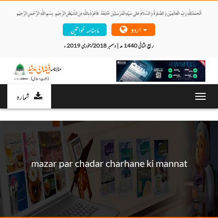
اردو
ماہنامہ خواتین
ربیع الثانی 1440 ھ | دسمبر 2018/جنوری 2019 ء 
شمارہ
Toggl
navig
mazar par chadar charhane ki mannat