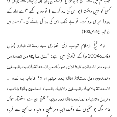
جب تم میں سے کسی کا جانور یا اونٹ بیابان جگہ پر بھاگ نکلے جہاں وہ
اللہ
کسی کو نہیں دیکھتا (جو اس کی مدد کرے ) تو وہ یہ کہے ”اے
کے
بندو! میری مدد کرو۔ تو بے شک اس کی مدد کی جائے گی۔“
(مصنف ابن
ابی شیبہ،ج6،ص103)
علیہ رحمۃ اللہ البارِی
امام شیخُ الاسلام شہاب رَملی انصاری
(سالِ
سئل عما یقع من العامۃ من
وفات:1004ھ)
کے فتاویٰ میں ہے: ”
قولھم عند الشدائد یا شیخ فلان و نحو ذٰلک من الاستغاثۃ بالانبیاء والمرسلین
والصالحین وھل للمشائخ اغاثۃ بعد موتہم ام لا
فاجاب بما نصہ ان
؟
الاستغاثۃ بالانبیاء والمرسلین والاولیاء والعلماء الصالحین جائزۃ وللانبیاء
والرسل والاولیاء والصالحین اغاثۃ بعد موتھم
“
یعنی ان سے استفتاء ہواکہ
عام لوگ جو سختیوں کے وقت انبیا ومرسلین واولیا و صالحین سے
فریاد