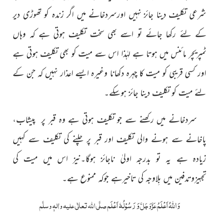
شرعی تکلیف دینا جائز نہیں اورسردخانے میں اگر زندہ کو تھوڑی دیر
کے لئے رکھا جائے
تو اسے بھی سخت تکلیف ہوتی ہے کہ وہاں
ٹمپریچر مائنس میں ہوتا ہے لہٰذا اس سے میت کو بھی تکلیف ہوتی ہے
اور کسی قریبی کو میت کا چہرہ دکھانا وغیرہ ایسے اعذار نہیں کہ جن کے
لئے میت کو تکلیف دینا جائز ہوسکے۔
سردخانے میں رکھنے سے جو تکلیف ہوتی ہے وہ قبر پر پیشاب،
پاخانے سے ہونے والی تکلیف اور قبر پر چلنے کی تکلیف سے کہیں
زیادہ ہے یہ تو بدرجہ اولیٰ ناجائز ہوگا۔نیز اس میں میت کی
تجہیزوتدفین میں بِلاوجہ کی تاخیرہے جوکہ ممنوع ہے۔
وَ
اللہُ
اَعْلَمُ
وَ رَسُوْلُہٗ اَعْلَم
عَزَّوَجَلَّ
صلَّی اللہ تعالٰی علیہ واٰلہٖ وسلَّم