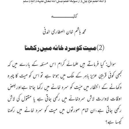
عَزَّوَجَلَّ
صلَّی اللہ تعالٰی علیہ واٰلہٖ وسلَّم
کتبــــــــــــــــــــــہ
محمد ہاشم خان العطاری المدنی
(2)میت کو سرد خانہ میں رکھنا
سوال: کیا فرماتے ہیں علمائے کرام اس مسئلہ کے بارے میں کہ
کبھی کوئی قریبی عزیز باہر کے ملک میں ہوتا ہے تو اس کو میت کا چہرہ
دکھانے کے انتظار میں میّت کو سرد خانے میں رکھا جاتا ہےاوربعض
اوقات لاوارث لاش سردخانے میں رکھی جاتی ہے یا مقتول کی لاش
رکھی جاتی ہے،ان تمام صورتوں میں میت کو سرد خانے میں رکھنا
کیسا ہے؟