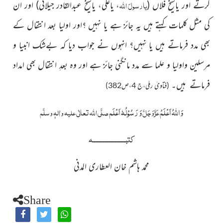
یارسولَ
اللہ
کرتے اور یاشیخ فلاں
(
، یاعلی، یاشیخ عبدالقادر جیلانی)
اور ان
کی مثل کلمات کہتے ہیں یہ جائز ہے یا نہیں ؟اور اولیا بعد انتقال کے
بھی مدد فرماتے ہیں یا نہیں؟ انہوں نے جواب دیا کہ بےشک انبیا و
مرسلین واولیا و علما سے مدد مانگنی جائز ہے اور وہ بعدِ انتقال بھی امداد
فرماتے ہیں۔
(فتاویٰ رملی،ج 4،ص382)
وَ
اللہُ
اَعْلَمُ
وَ رَسُوْلُہٗ اَعْلَم
عَزَّوَجَلَّ
صلَّی اللہ تعالٰی علیہ واٰلہٖ وسلَّم
کتبــــــــــــــــــــــہ
محمد ہاشم خان العطاری المدنی
Share