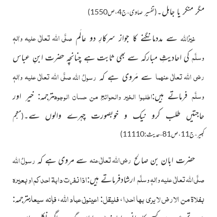
مگر منکر یا جاہل۔
(تفسیر صاوی،ج4،ص1550)
صلَّی اللہ تعالٰی علیہ واٰلہٖ
غیرُ
اللہ
سے مددمانگنے کا جواز سرکارِ دو عالَم
وسلَّم
کی احادیثِ مبارکہ سے بھی ثابت ہے چنانچہ حضرت ابنِ عباس
رضی اللہ تعالٰی عنہما
صلَّی اللہ تعالٰی علیہ واٰلہٖ
رسولُ
اللہ
سے مَروی ہے کہ
وسلَّم
اطلبوا الخیر والحوائج من حسان الوجوہ
فرماتے ہیں:
ترجمہ: خیر اور
حاجتیں طلب کرو نیک و خوبصورت چہرے والوں سے۔
(معجم
کبیر،ج11،ص81،حدیث:11110)
رضی اللہ تعالٰی عنہ
رسولُ
اللہ
حضرت ابان بن صالح
سے مروی ہے کہ
اذا نفرت دابۃ احدکم او بعیرہ
صلَّی اللہ تعالٰی علیہ واٰلہٖ وسلَّم
ارشادفرماتے ہیں:
بفلاۃ من الارض لا یری بہا احدا
فلیقل
اعینونی عباد
اللہ
فإنہ سیعان
،
:
،
ترجمہ: