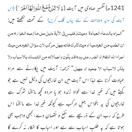
وَ لَا تَدْعُ مَعَ اللّٰهِ اِلٰهًا اٰخَرَۘ-
1241ھ)
تفسیرِ صاوی میں آیت (
)
(اس
کے تحت لکھتے ہیں:
آیت کی مزید وضاحت کے لئے یہاں کلک کریں)
المراد بالدعاء العبادۃ
وحینئذ فلیس فی الآیۃ دلیل علی ما زعمہ الخوارج من
”
ان الطلب من الغیر حیا او میتا شرک فانہ جھل مرکب لان سؤال الغیر من حیث
اجراء
النفع او الضرر علی یدہ قد یکون واجبا لانہ من التمسک بالاسباب ولا
اللہ
ینکر الاسباب الا جحود او جھول
“
ترجمہ: آیت میں پکارنے سے مراد
عبادت کرنا ہے لہٰذا اس آیت میں ان خارجیوں کی دلیل نہیں ہے جو
کہتے ہیں کہ غیرِ خدا سے خواہ زندہ ہو یا مردہ کچھ مانگنا شرک ہے
خارجیوں کی یہ بکواس جہلِ مرکب ہے کیونکہ غیر ِخدا سے مانگنا اس
طرح کہ رب ان کے ذریعے سے نفع و نقصان دے، کبھی واجب بھی
ہوتا ہے کہ یہ طَلَبِ اسباب سے ہے اور اسباب کا انکار نہ کرے گا