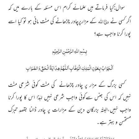
سوال:کیا فرماتے ہیں علمائے کرام اس مسئلہ کے بارے میں کہ
ولیُّ
اللہ
اگر کسی نے
کے مزارپرچادر چڑھانے کی منّت مانی ہو تو کیا اسے
پورا کرنا واجب ہے؟
بِسْمِ
اللّٰہِ
الرَّحْمٰنِ الرَّحِیْمِ
اَلْجَوَابُ بِعَوْنِ الْمَلِکِ الْوَھَّابِ اَللّٰھُمَّ ھِدَایَۃَ الْحَقِّ وَالصَّوَابِ
کسی بزرگ کے مزار پر چادر چڑھانے کی منّت کوئی شَرْعی منّت
نہیں کہ اس کی جنس سےکوئی واجبِ شرعی نہیں لہٰذا اس کا پورا کرنا
واجب نہیں،البتّہ بزرگانِ دین کے مزارات پر چادر ڈالنا بقصدِ تبرّک
مستحسن و بہتر ہے۔
و
َاللہُ
اَعْلَمُ
وَ رَسُوْلُہٗ اَعْلَم