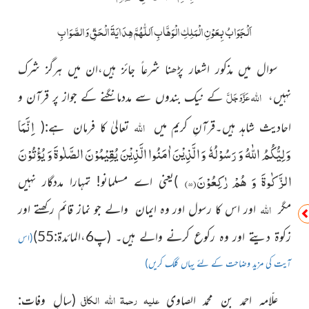
اَلْجَوَابُ بِعَوْنِ الْمَلِکِ الْوَھَّابِ اَللّٰھُمَّ ھِدَایَۃَ الْحَقِّ وَالصَّوَابِ
سوال میں مذکور اشعار پڑھنا شرعاً جائز ہیں،ان میں ہرگز
شرک
عَزَّوَجَلَّ
اللہ
نہیں،
کے نیک بندوں سے مددمانگنے کے جواز پر قرآن و
اِنَّمَا
اللہ
احادیث شاہد ہیں۔قرآنِ کریم میں
تعالیٰ
کا فرمان ہے
:
(
وَلِیُّكُمُ اللّٰهُ وَ رَسُوْلُهٗ وَ الَّذِیْنَ اٰمَنُوا الَّذِیْنَ یُقِیْمُوْنَ الصَّلٰوةَ وَ یُؤْتُوْنَ
الزَّكٰوةَ وَ هُمْ رٰكِعُوْنَ(
۵۵
)
)
یعنی اے مسلمانو! تمہارا مددگار نہیں
اللہ
مگر
اور اس کا رسول
اور وہ ایمان والے جو نماز قائم رکھتے اور
زکوۃ دیتے اور وہ رکوع کرنے والے ہیں۔
(پ6،المائدۃ:55)
(اس
آیت کی مزید وضاحت کے لئے یہاں کلک کریں)
علیہ رحمۃ اللہ الکافی
علّامہ احمد بن محمد الصاوی
(سالِ وفات: