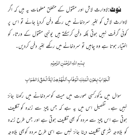
نوٹ:
لاوارث لاش اور مقتول کے متعلق معلومات یہ ہیں کہ اگر
لاوارث لاش کو بغیر سردخانے میں رکھے دفن کردیا جائے تو اس پر
کوئی گرفت نہیں ہوتی بلکہ دفن کرسکتے ہیں یونہی مقتول کے ورثاء کو
اختیار ہوتا ہے وہ چاہیں تو سردخانے میں رکھے بغیر دفن کردیں
۔
بِسْمِ
اللّٰہِ
الرَّحْمٰنِ الرَّحِیْمِ
اَلْجَوَابُ بِعَوْنِ الْمَلِکِ الْوَھَّابِ اَللّٰھُمَّ ھِدَایَۃَ الْحَقِّ وَالصَّوَابِ
سوال میں مذکورکسی صورت میں میت کوسردخانے میں رکھنا جائز
نہیں ہے۔ تفصیل اس میں یہ ہے کہ جس چیز سے زندہ کو تکلیف
ہوتی ہے اس چیز سے مردہ کو بھی تکلیف ہوتی ہے اور جس طرح زندہ
کو بلاوجہِ شَرْعی تکلیف دینا جائز نہیں
ہے اسی طرح مردہ کوبھی بلاوجہِ