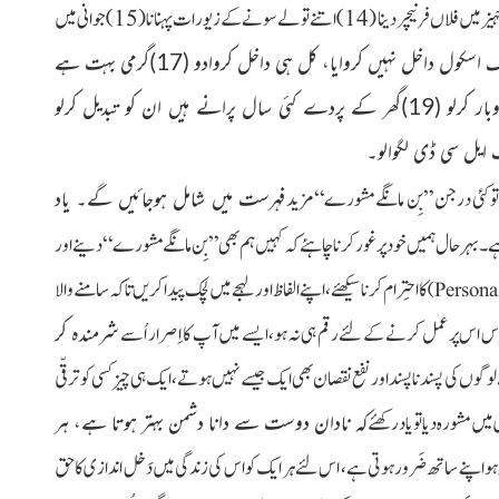
(12)کوئی بتائے کہ بیٹے کو نوکری مل گئی ہے تو مشورہ حاضر کہ اس کی شادی کردو (13) جہیز میں فلاں فرنیچر دینا (14) اتنے تولے سونے کے زیورات پہنانا (15)جوانی میں
بڑھاپے میں کہاں ہمّت!(16)تمہارا بچّہ تین سال کا ہوگیا ابھی تک اسکول داخل نہیں کروایا، کل ہی داخل کروادو (17)گرمی بہت ہے
گھر میں اے سی لگوا لو (18)نوکری میں کیا رکھا ہے، اسے چھوڑ کر کاروبار کرلو (19)گھر کے پردے کئی سال پرانے ہیں ان کو تبدیل کرلو
 تو کئی درجن ”بِن مانگے مشورے“ مزید
فہرست میں شامل ہوجائیں گے۔ یاد
تا ہے۔ بہرحال ہمیں خود پر غور کرنا چاہئے کہ کہیں ہم بھی ”بِن مانگے مشورے“ دینے اور
کا احتِرام کرنا سیکھئے، اپنے الفاظ اور لہجے میں لچک پیدا کریں تاکہ سامنے والا
)
Persona
اس پر عمل کرنے کے لئے رقم ہی نہ ہو،ایسے میں آپ کا اِصرار اُسے
شرمندہ کر
گوں کی پسند ناپسند اور نفع نقصان بھی ایک جیسے نہیں ہوتے، ایک ہی چیز کسی کو ترقّی
 مشورہ دیا تو یاد رکھئے
کہ نادان دوست سے دانا دشمن بہتر ہوتا ہے، ہر
ہو اپنے ساتھ ضَرور ہوتی ہے، اس لئے ہر ایک کو اس کی زندگی میں دَخل اندازی کا حق