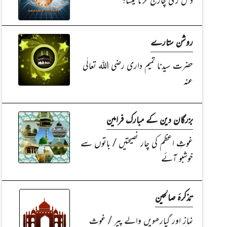
روشن ستارے
حضرت سیدنا تمیم داری رضی اللہ تعالٰی
عنہ
بزرگان دین کے مبارک فرامین
غوثِ اعظم کی چار نصیحتیں / باتوں سے
خوشبو آئے
تذکرۂ صالحین
نماز اور گیارھویں والے پیر / غوث