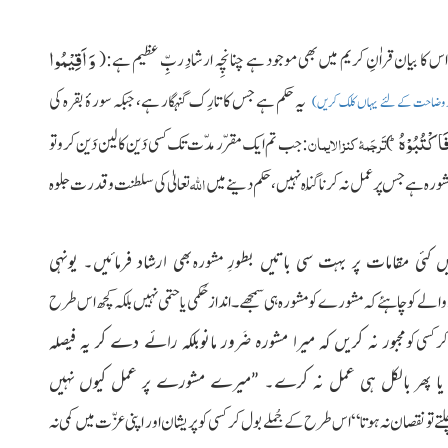
وَ اَقِیْمُوا
س کا بیان قراٰنِ کریم میں بھی موجود
ہے چنانچِہ ارشادِ ربِّ عظیم ہے
:(
یہ حکم ہے جس کا تارِک گنہگار ہے، جبکہ سورۂ بقرہ کی
د وضاحت کے لئے یہاں کلک کریں)
 فَاكْتُبُوْهُؕ
تَرجَمۂ کنز الایمان
)
: جب تم ایک مقرّر مدّت تک کسی دَین کا لین دَین کرو تو
اللہ
مشورہ ہے جس پر عمل نہ کرنا گُناہ نہیں، حکم دینے
میں
تعالیٰ کی سلطنت و قدرت جلوہ
 کئی مقامات پر بہت سی باتیں بطورِ
مشورہ
بھی ارشاد فرمائیں۔ یونہی
نے والے کو چاہئے کہ مشورے کو مشورہ ہی سمجھے۔ انداز حُکمی یا حتمی نہیں بلکہ کچھ اس طرح
کر کسی کو
مجبور نہ کریں کہ میرا مشورہ ضَرور مانوبلکہ رائے دے کر یہ فیصلہ
 یا پھر بالکل ہی عمل نہ کرے۔ ”میرے مشورے پر عمل کیوں نہیں
و نقصان نہ ہوتا“ اس طرح کے جُملے بول کر کسی کو پریشان اور اپنی عزّت میں کمی نہ