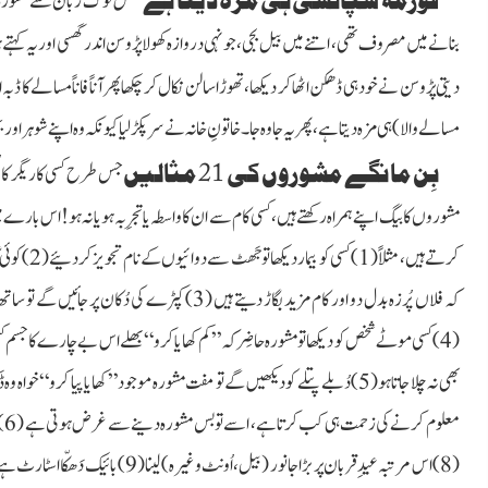
بعض لوگ زَبان سے مشورہ دی
بنانے میں مصروف تھی، اتنے میں بیل بجی، جونہی دروازہ کھولا پڑوسن اندر گھسی اور یہ کہتے ہ
دیتی پڑوسن نے خود ہی ڈھکن اٹھا کر دیکھا، تھوڑا سالن نکال کر چکھا پھرآناً فاناً مسالے کا ڈبہ اٹھ
مسالے والا)
ہی مزہ دیتا ہے، پھر یہ جا وہ جا۔ خاتونِ خانہ نے سر پکڑ لیا کیونکہ وہ اپنے شوہر اور
بِن مانگے مشوروں کی 21 مثالیں
جس طرح کسی کاریگر کا 
مشوروں کا بیگ اپنے ہمراہ رکھتے ہیں، کسی کام سے ان کا واسطہ یا تجرِبہ ہو یا نہ ہو! اس 
کرتے ہیں، م
کہ فلاں پُرزہ بدل دو اور کام مزید بگاڑ دیتے ہیں (
(4)کسی موٹے شخص کو دیکھا تو مشورہ حاضِر کہ ” کم کھایا کرو“ بھلے اس بے چارے کا جسم 
بھی نہ چلا جاتا ہو(5)دُبلے پتلے کو دیکھیں گے تو مفت مشورہ موجود ”کھایا پیا کرو“
(8) اس مرتبہ عیدِ قربان پربڑا جانور
(بیل، اُونٹ وغیرہ)