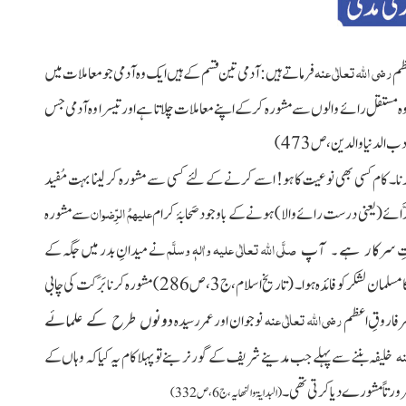
رضی اللہ تعالٰی عنہ
عظم
فرماتے ہیں:آدمی تین قسم کے ہیں ایک وہ آدمی جو معاملات میں
وہ مستقل رائے والوں سے مشورہ کرکے اپنے معاملات چلاتا ہے اور تیسرا وہ آدمی جس
ب الدنیا والدین، ص473)
نا۔ کام کسی بھی نوعیت کا ہو! اسے کرنے کے لئے کسی سے مشورہ کر لینا بہت مُفید
علیہمُ الرِّضوان
َّائے
(یعنی درست رائے والا)
ہونے
کے باوجود صَحابۂ کرام
سے مشورہ
صلَّی اللہ تعالٰی علیہ واٰلہٖ وسلَّم
تِ
سرکار ہے۔ آپ
نے میدانِ بدر میں جگہ کے
 مسلمان لشکر کو فائدہ ہوا
۔
(تاریخ اسلام،ج3،ص286)
مشورہ کرنا بَرَکت کی چابی
رضی اللہ تعالٰی عنہ
ر فاروقِ اعظم
نوجوان اورعمر رسیدہ
دونوں طرح کے علمائے
نہ
خلیفہ بننے سے پہلے
جب مدینے شریف کے گورنر بنے تو پہلا کام یہ کیا کہ وہاں کے
ضرورتاً مشورے دیا کرتی تھی۔
(البدایۃ والنھایہ،ج6،ص332)