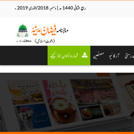
ربیع الثانی 1440 ھ | دسمبر 2018/جنوری 2019 ء
درستی
آرکائیو
مصنفین
شمارہ ڈاؤن لوڈ کیجئے