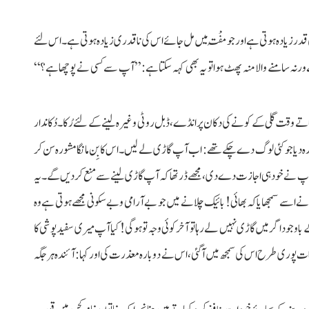
 قدر زیادہ ہوتی ہے اور جو مُفْت میں مل جائے اس کی ناقدری زیادہ ہوتی ہے۔ اس لئے
 سامنے والا منہ پھٹ ہوا تو یہ بھی کہہ سکتا ہے: ”آپ سے کسی نے پوچھا ہے؟“
 وقت گلی کے کونے کی دکان پر انڈے، ڈبل روٹی وغیرہ لینے کے لئے رُکا۔ دُکاندار
 مشورہ دیا جو کئی لوگ دے چکے تھے: اب آپ گاڑی لے لیں۔ اس کا بِن مانگا مشورہ سن کر
 ہوا! آپ نے خود ہی اجازت دے دی، مجھے ڈر تھا کہ آپ گاڑی لینے سے منع کردیں گے۔ یہ
نے اسے سمجھایا کہ بھائی! بائیک چلانے میں جو بے آرامی و بےسکونی مجھے ہوتی ہے وہ
وجود اگر میں گاڑی نہیں لے رہا تو آخر کوئی وجہ تو ہوگی! کیا آپ میری سفید پوشی کا
؟ بات پوری طرح اس کی سمجھ میں آگئی، اس نے دوبارہ معذرت کی اور کہا: آئندہ ہر جگہ