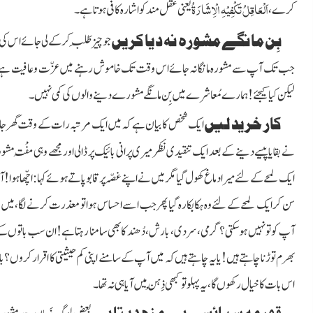
اَلْعَاقِلُ تَکْفِیْہِ الْاِشَارَۃُ
کرے،
یعنی عقل مند کو اشارہ کافی ہوتا ہے۔
بِن مانگے مشورہ نہ دیا کریں
جو چیز طَلَب کرکے لی جائے اس کی
جب تک آپ سے مشورہ مانگا نہ جائے اس وقت تک خاموش رہنے میں عزّت وعافیت ہے ورنہ
لیکن کیا کیجئے! ہمارے مُعاشرے میں بِن مانگے مشورے دینے والوں کی کمی نہیں۔
کار خرید لیں
ایک شخص کا بیان ہے کہ میں ایک مرتبہ رات کے وقت گھر جاتے
نے بقایا پیسے دینے کے بعد ایک تنقیدی نَظَر میری پرانی بائیک پر ڈالی اور مجھے وہی مُفْت
ایک لمحے کے لئے میرا دماغ کھول گیا مگر میں نے اپنے غصّہ پر قابو پاتے ہوئے کہا: اچّھا
سن کر ایک لمحے کے لئے وہ ہکابکا رہ گیا پھر جب اسے احساس ہوا تو معذرت کرنے لگا، میں 
آپ کو تو نہیں ہوسکتی؟ گرمی، سردی، بارش، دُھند کا بھی سامنا رہتا ہے! ان سب باتوں کے با
بھرم توڑنا چاہتے ہیں! یا یہ چاہتے ہیں کہ میں آپ کے سامنے اپنی کم حیثیتی کا اقرار کروں
اس بات کا خیال رکھوں گا،یہ پہلو تو کبھی ذِہْن میں آیا ہی نہ تھا۔
قورمہ سپائسی ہی مزہ دیتا ہے