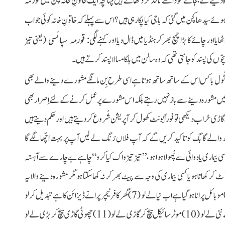
نے کے بجائے خود اسے نافذ کر دکھاتے ہیں چنانچہ ایک خاتونِ خانہ کچن میں قورمہ
وئے سیدھا کچن میں گئی کہ باجی کیا پکارہی ہیں؟ اس سے پہلے کہ خاتونِ خانہ کوئی جواب
ایا اور چائے کا بڑا چمچ بھر کر ہنڈیا میں ڈال دیا اور کہنے
لگی: قورمہ سپائسی
(یعنی تیز
 بچّوں کی پسند کو جانتی تھی کہ وہ سالن میں ہلکا مسالا پسند کرتے ہیں۔
ٹُول باکس اس کے ساتھ ساتھ ہوتا ہے اسی طرح بِن مانگے مشورے دینے والے بھی
بارے میں مشورہ دینے سے باز نہیں رہتے بلکہ اس مشورے پر عمل کرنے کے لئے اِصرار بھی
ثلاً (1)کسی کو بیمار دیکھا تو جَھٹ سے دوائیوں کے نام تجویز کردئیے (2)کوئی گاڑی خراب دیکھی تو فوراً بونٹ کھول کر آپریشن شُروع کردیتے ہیں اور حکم دیتے ہیں
3)کپڑے کی دُکان پر جائیں گے تو ساتھ والے گاہگ کو تاکید کریں گے کہ آپ فلاں رَنگ لے لیں آپ پر بہت اچّھا لگے گا
کسی بیماری یا دوائی سے پُھولا ہوا ہو، ”تیز تیز واک کیا کرو“ چاہے بے چارے سے آہستہ
 خواہ وہ ڈَٹ کر کھاتا ہو یا کسی بیماری کی وجہ سے پیٹ بھر کر نہ کھاسکتا ہو مگر مشورہ دینے والا یہ
معلوم کرنے کی زحمت ہی کب کرتا ہے، اسے تو بس مشورہ دینے سے غرض ہوتی ہے (6)موبائل پرانا ہوگیا ہے اب نیا لے لو (7) گھر کا فرنیچر پرانے ڈیزائن کا ہے تبدیل کرلو
لینا (9)بائیک دَھکّا اسٹارٹ ہے نئی لے لو (10)موٹر سائیکل بیچ کر گاڑی لے لو (11) چھوٹی گاڑی بیچ کر بڑی لے لو