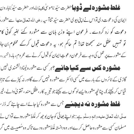
غلط مشورہ لے ڈوبا
کلیمُ
اللہ
حضرت سیّدنا موسیٰ
اور حضرت سیّدُنا ہارون
رضی اللہ تعالٰی عنہا
ایمان کی دعوت دی تو اس نے اپنی بیوی حضرت سیّدتنا آسیہ
سے مشورہ ک
دعوت کو رَد کردے۔ فرعون اپنے وزیر ہامان سے مشورہ کئے بغیر کوئی کام
تو تمہیں عَقْل مند سمجھتا تھا! تم حاکم ہو، یہ دعوت قبول کرکے محکوم
بن جاؤ
کے مشورے پر عمل کی وجہ سے فرعون دعوتِ
ایمان کو قبول کرنے سے محروم رہا۔
(تفسیر روح المعانی، پ16
مشورہ کس سے کیا جائے؟
ہر کسی سے مشورہ لینا دانشمندی نہیں ا
گاڑی کے ٹائروں کے بارے میں کسی ڈاکٹر سے مشورہ نہیں کرے گا اور نہ کپڑے کے ت
قیاس کرلیجئے)
۔ چنانچہ مشورہ ایسے لوگوں سے کیجئے جو تجرِبہ کار، عَقْل مند، تقویٰ والے
غلط مشورہ نہ دیجئے
جس سے مشورہ کیا جائے اسے چاہئے کہ دُرُ
اللہ
صلَّی
تعالٰی علیہ واٰلہٖ وسلَّم
ہے: جو اپنے بھائی کوجان بوجھ کر غَلَط مشورہ دے تواس ن
مسلمان کسی سے مشورہ حاصل کرے اور وہ دانستہ غَلَط مشورہ دے تاکہ وہ مُصیبت میں گرفتار