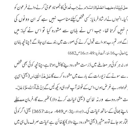
علٰی نَبِیِّنَاوعلیہما الصَّلٰوۃ وَالسَّلام
نے جب خُدائی کا جُھوٹا دعویٰ کرنے والے فرعون کو
یا۔ انہوں نے ارشاد فرمایا: کسی شخص کیلئے
مناسب نہیں ہے کہ ان دونوں کی
 نہیں کرتا تھا، جب اس نے ہامان سے مشورہ کیا تو اس نے کہا: میں
 گے اور تم رب ہو،اسے قبول کرنے کی صورت میں بندے بن جاؤ گے! چنانچہ ہامان
،طٰہٰ، تحت الاٰیۃ:49،جزء16ص682)
ور نہ ہر کوئی ہر معاملے میں دُرُست مشورہ دینے کا اَہل ہوتا ہے،چنانچہ کوئی بھی شخص
عَلٰی ھٰذَا الْقِیَاس
اجِر سے سونے کے زیورات کے بارے میں مشورہ کرے گا
(یعنی اسی پر
اِنْ شَآءَ
اللہ
عَزَّ وَجَلَّ
، خیرخواہ اور بے غرض ہوں، اس کے فوائد آپ خود ہی دیکھ لیں گے
۔
مصطَفٰے
ست مشورہ
دے ورنہ خائِن
(یعنی خیانت کرنے والا)
ٹھہرے گا، فرمانِ
ےاپنے بھائی کے ساتھ خیانت کی۔
یعنی اگر کوئی
3،ص449، حدیث:3657)
(ابوداؤد،ج
 ہو جائے تو وہ مُشیر
(یعنی مشورہ دینے والا)
پکّا خائن ہے خیانت صرف مال ہی میں