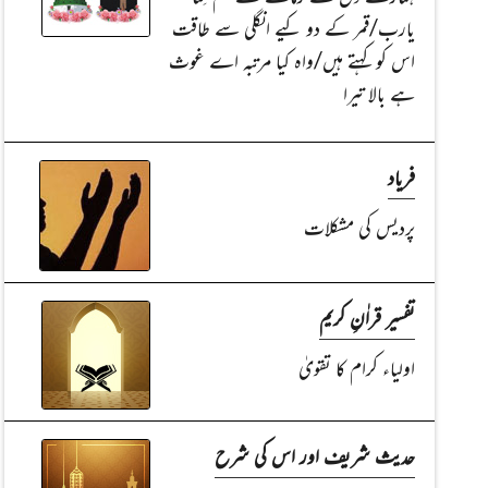
یارب/قمر کے دو کیے انگلی سے طاقت
اس کو کہتے ہیں/واہ کیا مرتبہ اے غوث
ہے بالا تیرا
فریاد
پردیس کی مشکلات
تفسیر قراٰنِ کریم
اولیاء کرام کا تقویٰ
حدیث شریف اور اس کی شرح