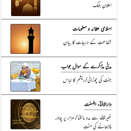
اعلانِ جنگ
اسلامی عقائد و معلومات
شفاعت کے درجات کا بیان
مدنی مذاکرے کے سوال جواب
جنت کی چوڑائی/ریشم کا لباس
دارالافتاء اہلسنت
غیراللہ سے مدد مانگنا/ مزار پر چادر
چڑھانے کی مَنّت