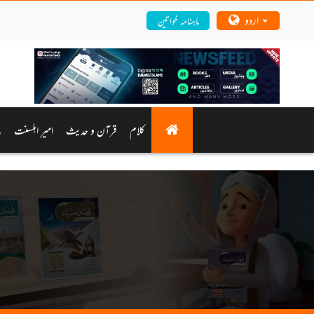
اردو
ماہنامہ خواتین
کلام
قرآن و حدیث
امیرِ اہلسنت
م