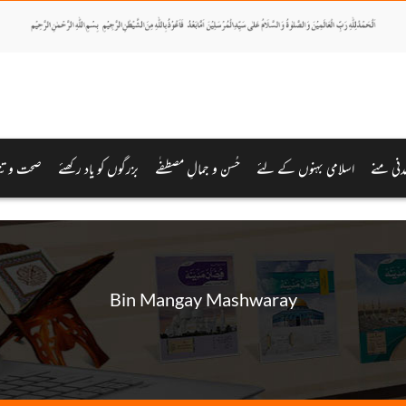
دنی منے
اسلامی بہنوں کے لئے
حُسن و جمالِ مصطفٰے
بزرگوں کو یاد رکھئے
صحت و تن
Bin Mangay Mashwaray