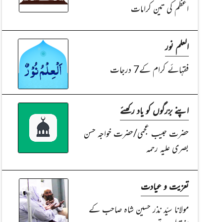
اعظم کی تین کرامات
العلم نور
فقہائے کرام کے7 درجات
اپنے بزرگوں کو یاد رکھئے
حضرت حبیب عجمی/حضرت خواجہ حسن
بصری علیہ رحمہ
تعزیت و عیادت
مولانا سیّد نذر حسین شاہ صاحب کے