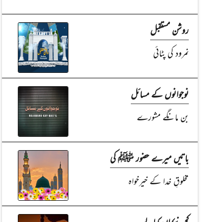
روشن مستقبل
نمرود کی پٹائی
نوجوانوں کے مسائل
بن مانگے مشورے
باتیں میرے حضور ﷺ کی
مخلوقِ خدا کے خیرخواہ
کچھ نیکیاں کمالے