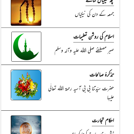
جمعہ کے دن کی نیکیاں
اسلام کی روشن تعلیمات
صبرِ مصطفےٰ صلی اللہ علیہ وآلہ وسلم
تذکرۂ صالحات
حضرت سیّدتنا بی بی آسیہ رحمۃ اللہ تعالٰی
علیہا
احکام تجارت
ڈش ری چارج کرنا کیسا؟