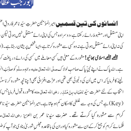
انسانوں کی تین قسمیں
امیرالمؤمنین حضرتِ سیّدنا عمر فاروقِ ا
اپنی مستقل اور مضبوط رائے رکھتا ہے، دوسرا وہ جس کی اپنی رائے مستقل نہیں ہوتی لیکن 
کی نہ اپنی رائے مستقل ہوتی ہے نہ وہ کسی سے مشورہ کرتا ہے،ایسا شخص پریشان رہتاہے۔
(اد
میٹھے میٹھے اسلامی بھائیو!
مشورہ کے معنیٰ ہیں کسی معاملے میں کسی کی رائے دریافت کر
صلَّی اللہ تعالٰی علیہ واٰلہٖ وسلَّم
اللہ
ہے۔
پاک
نے اپنے نبیِّ پاک صاحبِ لولاک
کو صائِبُ الر
لینے کا فرمایا کہ اس میں اُن کی دلجوئی بھی تھی اور عزّت افزائی بھی! چنانچہ مشورہ کرنا سنّ
رضی
اللہ تعالٰی عنہ
حُبَاب بِنْ مُنْذِر
انتخاب کے لئے حضرت سیّدنا
کا مشورہ قبول فرمایا جس کا
(
)
ہے جس کی وجہ سے غلطی کا امکان کم ہوجاتا ہے۔ امیرالمؤمنین حضرت سیّدنا عم
Key
رضی
تعالٰی ع
اللہ
کرام سے مشورہ کیا کرتے تھے۔ حضرتِ سیّدنا عمر بن العزیز
فُقَہائے کرام کو جمع کرکے ان سے مشورہ کیا اور ان کی باقاعدہ مجلسِ شوریٰ بنادی جو آپ کو 