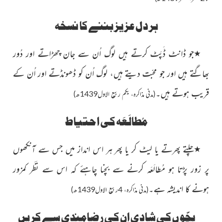
ہر دل عزیز بننے کا نسخہ
٭
جو ڈانٹ ڈَپَٹ کرتے ہىں لوگ اُن سے جان چھڑاتے
اور دُور
بھاگتے ہىں اور جو محبّت دىتے ہىں، لوگ اُن کو ڈھونڈتے
اور اُن کے
قریب ہوتے ہىں۔
(مدنی مذاکرہ، یکم ربیع الاول1439ھ)
مُطالَعَہ کی احتیاط
٭
چلتے پھرتے یا لیٹ کر یا پھر ہر اس انداز میں جس سے آنکھوں
پر زور پڑتا ہو مُطالَعَہ کرنے سے بچنا چاہئے کہ اس سے نَظَر کمزور
ہونے کا اندیشہ ہے۔
(مدنی مذاکرہ، 4ربیع الاول1439ھ)
بچّوں کی شادی ان کی رِضامندی سے کریں