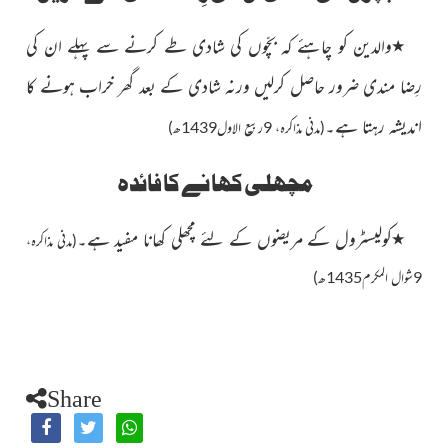
٭
والدین کو چاہئے کہ بچّوں کی شادی طے کرنے سے پہلے ان کی
رِضا مندی ضرور حاصل کرلیں ورنہ شادی کے بعد گھر خراب ہونے کا
اندیشہ رہتا ہے۔
(مدنی مذاکرہ، 9ربیع الاول1439ھ)
مچھلی کھانے کا فائدہ
٭
کولیسٹرول کے مریضوں کے لئے مچھلی کھانا مفید ہے۔
(مدنی مذاکرہ،
9شوال المکرم1435ھ)
Share