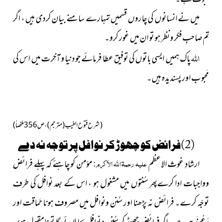
میں نے انسانوں کی چاروں قسمیں تمہارے سامنے بیان کردی ہیں ، اگر
تم صاحبِ فکر ونظر ہو تو ان میں غور کرو۔
اللہ
پاک ہمیں ایسی باتوں کی توفیق عطا فرمائے جو دنیا و آخِرت میں اس کی
مَحبو ب اور پسندیدہ ہیں۔
(شرح فتوح الغیب
(مترجم)
، ص356ملخصاً)
(2)فرائض کو چھوڑ کر نوافل پر توجہ نہ دے
علیہ رحمۃ اللہ الاَکرم :
ارشادِ غوث الاعظم
مؤمن کو چاہئے کہ پہلے فرائض
وواجبات ادا کرےپھر سُنتوں میں مشغول ہو ، اس کے بعد نوافل کی طرف
توجّہ کرے۔ فرائض نہ پڑھنا اور سُنن ونوافل میں مصروف ہونا حَماقت اور