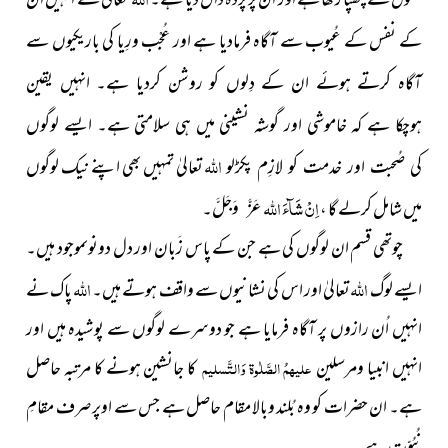
مخلوق سے چُھپا رکھا ہے اور ان پر پردہ ڈال دیا ہے۔
تعالیٰ نے انہیں ان
کے نفس کے عُیوب سے آگاہ فرمادیا ہے اور عُجْب ورِیا کی باریکیوں
سے
آگاہ کرتے ہوئے ان کے دِلوں کو روشن کردیا ہے۔ انہیں یقین
ہوچکا ہے کہ خاموشی اور گوشہ نشینی میں ہی سلامتی ہے۔ ایسے لوگوں
اللہ
تعالیٰ
تمہیں بھی اپنے نیک لوگوں
کی صُحبت اور خدمت کو لازِم پکڑلو
اِنْ شَآءَ
اللہ
میں شامل کرلے گا ،
۔
عَزَّ وَجَلَّ
چوتھی قسم ان لوگوں کی ہے جن کے پاس زَبان اور دل دونوںموجود ہیں۔
اللہ
اللہ
ایسے لوگ
تعالیٰ اور اس کی نشانیوں سے واقف ہوتے ہیں۔
پاک نے
انہیں اُن رازوں پر آگاہ فرمایا ہے جو دوسرے لوگوں سے پوشیدہ ہیں اور
انہیں انبیا ومرسلین
علیہمُ الصَّلٰوۃ وَالتَّسلیم
کا جانشین ہونے کا مرتبہ حاصل
ہے۔ ان حضرات کو وہ بُلند وبالا مقام حاصل ہے جس سے اوپر صرف مقامِ
نُبُوّت ہے۔