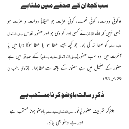
سب کچھ ان کے
صدقے میں ملتا ہے
٭
کوئی دولت، کوئی نعمت، کوئی عزّت جو حقیقتاً دولت و عزّت ہو
اللہ
ایسی نہیں کہ
نے کسی اور کو دی ہو اور حضورِ اقدس
عَزَّ وَجَلَّ
صلی اللہ تعالٰی
کو عطا نہ کی ہو۔ جو کچھ جسے عطا ہوا یا عطا ہوگا دنیا میں یا
علیہ وسلم
صلی اللہ تعالٰی علیہ وسلم
آخِرت میں وہ سب حضور
کے صدقہ میں ہے
)
(
حضور کے طفیل میں ہے حضور کے ہاتھ سےعطاہوا۔
(فتاویٰ رضویہ،ج
29،ص 93)
ذکرِ رسالت باوضو کرنا مستحب ہے
٭
ذِکر شریف حضورِ پُرنور
باوضو ہونا مستحب ہے
صلی اللہ تعالیٰ علیہ وسلم
اور بے وضو بھی جائز۔