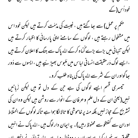
خود اُس
(کے
حکم پر عمل)
سے بھاگتے ہیں ، غیبت کی مذمّت کرتے ہیں لیکن خود اس
میں مشغول رہتے ہیں ، لوگوں کے سامنے اپنی پارسائی کا اظہار کرتے ہیں
اللہ
لیکن تنہائی میں بڑے بڑے گُناہ کرکے
پاک سے جنگ کا اعلان کرتے ہیں
، ایسے لوگ دَرحقیقت انسانی لباس میں مَلبوس بھیڑئیے ہیں ، ایسوں سے دُور
اللہ
بھاگواور ان کے شَر سے
پاک کی پناہ طلب کرو۔
تیسری قسم ایسے لوگوں کی ہے جن کے دل تو ہیں لیکن زَبانیں
نہیں
(یعنی ان کے دل علم وعرفان کے انوار سے روشن ہیں لیکن وہ ان کی
تشریح کے مجاز نہیں بلکہ منہ پر خاموشی کا تالا لگا ہوا ہے تاکہ لوگوں کے اختلاط
اللہ
اوران سے گفتگو سے محفوظ رہیں)
۔ یہ ایمان دار لوگ ہیں ،
پاک نے انہیں
اللہ