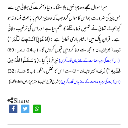
میرا سوال مجھے وہ چیز نہیں دِلاسکتا۔ دنیا وآخِرت کی بھلائی میں سے
جس چیز کی ضرورت ہو اس کا سوال کرو جب کہ وہ چیز حرام یا باعِثِ فساد نہ ہو
اللہ
کیونکہ
تعالیٰ نے تمہیں دُعا مانگنے کا حکم دیا ہے اور اس کی ترغیب دلائی
ادْعُوْنِیْۤ اَسْتَجِبْ لَكُمْؕ-
ہے۔ قراٰنِ پاک میں ارشادِ باری تعالیٰ ہے :
(
)
ترجمۂ کنزالایمان
: مجھ سے دعا کرو میں قبول کروں گا۔
المؤمن
(پ24 ،
: 60)
وَ سْــٴَـلُوا اللّٰهَ مِنْ
نیز فرمایا گیا :
(
(اس آیت کی مزید وضاحت کے لئے یہاں کلک کریں)
فَضْلِهٖؕ-
تَرجَمۂ کنزالایمان
اللہ
)
:
سے اس کا فضل مانگو۔
النسآء
(پ5 ،
: 32)
(اس آیت کی مزید وضاحت کے لئے یہاں کلک کریں)
(شرح فتوح الغیب
(مترجم)
، ص666ملخصاً)
Share