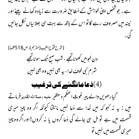
ہے۔ جو شخص اپنی خواہش کے مُطابق ضَرورت سے زیادہ کھانے پینے اور
نیند میں مصروف رہے گاتو اس کے ہاتھ سے بہت سی بھلائیاں نکل جائیں
گی۔
(شرح فتوح الغیب
(مترجم)
، ص518ملخصاً)
دن لَہْو میں کھونا تجھے ، شب صبح تک سونا تجھے
شرمِ نبی خوفِ خدا ، یہ بھی نہیں وہ بھی نہیں
(4)دُعا مانگنے کی ترغیب
علیہ رحمۃ اللہ القَدیر
گیارھویں والے پیر غوثِ اعظم دستگیر
فرماتے
ہیں : یہ نہ کہو کہ میں خُدا سے دُعا نہیں مانگتا کیونکہ اگر وہ چیز میری
اور اگر وہ چیز
قسمت میں ہے تو مل ہی جائے گی دُعا کروں یا نہ کروں!
میری قسمت میں نہیں تو