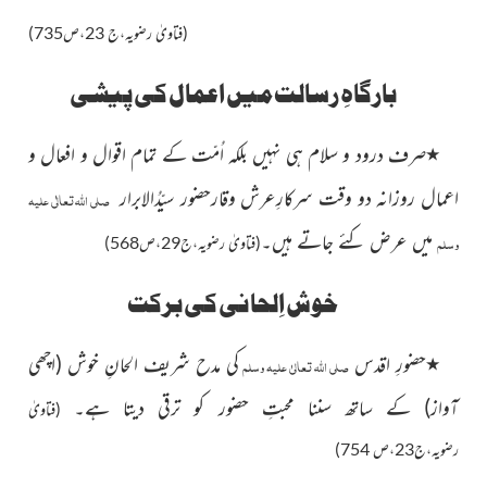
(فتاویٰ رضویہ،ج 23،ص735)
بارگاہِ رسالت میں اعمال کی پیشی
٭
صرف درود و سلام ہی نہیں بلکہ اُمّت کے تمام اقوال
و افعال و
اعمال روزانہ دو وقت سرکارِعرش وقارحضور سیّدُالابرار
صلی اللہ تعالٰی علیہ
میں عرض کئے جاتے ہیں۔
وسلم
(فتاویٰ رضویہ،ج29،ص568)
خوش اِلحانی کی برکت
٭
حضورِ اقدس
کی مدح شریف
الحانِ خوش
(اچھی
صلی اللہ تعالیٰ علیہ وسلم
آواز)
کے ساتھ سننا محبتِ حضور کو ترقی دیتا ہے۔
(فتاویٰ
رضویہ،ج23،ص 754)