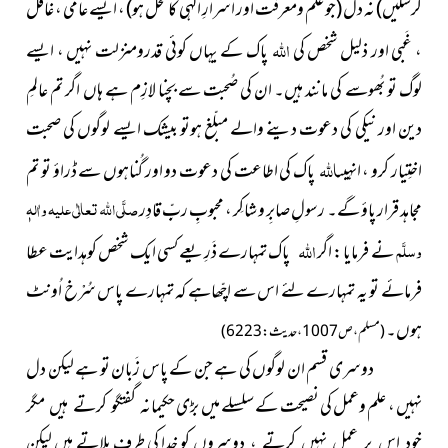
کرسکیں)
نہ دل
(جو علم ومعرفت اور اسرارِ الٰہی کا محل ہو) ،
ایسے عامی ، غافل
اللہ
، غَبی اور ذلیل شخص کی
پاک کے یہاں کوئی قدرومنزلت نہیں ، ایسے
لوگ تو بُھوسے کی مانند ہیں۔ ان کی صُحبت سے بچنا لازِم ہے ہاں اگر تم عالمِ
دین اور نیکی کی دعوت دینے والے مبلّغ ہوتو بیشک ایسے لوگوں کی صحبت
اللہ
اختِیار کرو ، انہیں
پاک کی اطاعت کی دعوت دو اور گُناہوں سے ڈراؤ تو تم
صلَّی اللہ تعالٰی علیہ واٰلہٖ
مجاہد قرار پاؤ گے۔ رسولِ صابِر و شاکِر ، محبوبِِ ربِِّ قادِر
اللہ
وسلَّم
نے فرمایا : اگر
پاک تمہارے ذَرِیعے کسی ایک شخص کوہدایت عطا
فرمائے تو یہ تمہارے لئے اس سے اچّھاہے کہ تمہارے پاس سُرْخ اُونٹ
ہوں۔
(مسلم ، ص1007 ، حدیث : 6223)
دوسری قسم ان لوگوں کی ہے جن کے پاس زَبان تو ہے لیکن دل
نہیں ، علم وعمل کی نصیحت کے سلسلے میں بڑی
حکیمانہ گفتگو کرتے ہیں مگر
کو خدا کی طرف بلاتے ہیں لیکن
خود اس پر عمل نہیں کرتے ، دوسروں