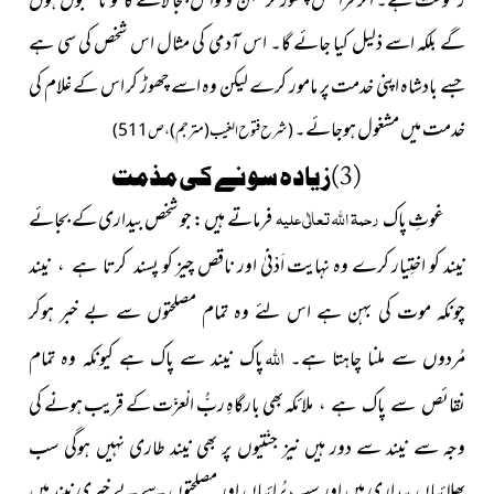
رَعُونَت ہے۔ اگر فرائض چھوڑ کر سُنن ونوافل بجا لائے گا تو نامقبول ہوں
گے بلکہ اسے ذلیل کیا جائے گا۔ اس آدمی کی مثال اس شخص کی سی ہے
جسے بادشاہ اپنی خدمت پر مامور کرے لیکن وہ اسے چھوڑ کر اس کے غلام کی
خدمت میں مشغول ہوجائے۔
(شرح فتوح الغیب (مترجم) ، ص511)
(3)زیادہ سونے کی مذمت
رحمۃ اللہ تعالٰی علیہ
غوثِ پاک
فرماتے ہیں : جو شخص بیداری کے بجائے
نیند کو اختِیار کرے وہ نہایت اَدْنیٰ اور ناقص چیز کو
پسند کرتا ہے ، نیند
چونکہ موت کی بہن ہے اس لئے وہ تمام مصلحتوں سے بے خبر ہوکر
اللہ
پاک
مُردوں سے ملنا چاہتا ہے۔
نیند سے پاک ہے کیونکہ وہ تمام
بھی بارگاہِ ربُّ الْعزّت کے قریب ہونے کی
نقائص سے پاک ہے ، ملائکہ
وجہ سے نیند سے دور ہیں نیز جنّتیوں پر بھی نیند طاری نہیں ہوگی سب
بھلائیاں بیداری میں اور سب بُرائیاں اور مصلحتوں سے بے خبری نیند میں