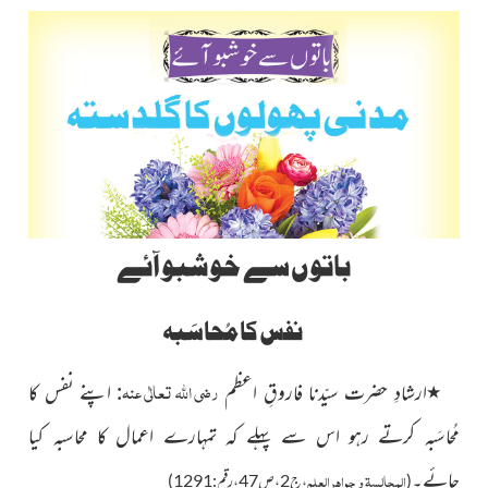
باتوں سے خوشبو آئے
نفس کا مُحاسَبہ
رضی اللہ تعالٰی عنہ
٭
ارشادِ حضرت سیّدنا فاروقِ اعظم
:
اپنے نفس کا
مُحاسَبہ کرتے رہو اس سے پہلے کہ تمہارے اعمال کا محاسبہ کیا
جائے۔
المجالسۃ و
جواھر العلم
(
،ج2،ص47،رقم:1291)