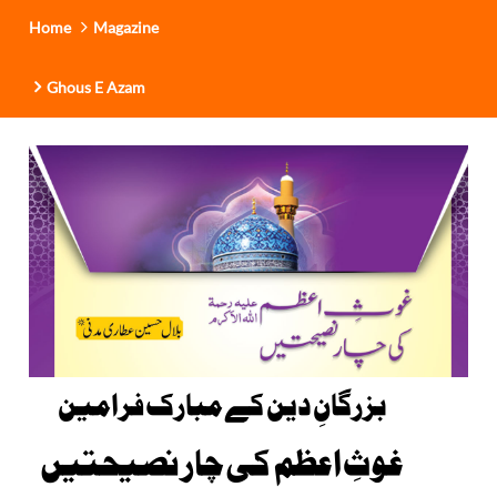
Home
Magazine
Ghous E Azam
بزرگانِ دین کے مبارک فرامین
غوثِ اعظم کی چار نصیحتیں