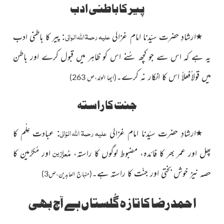
پیر کا باطنی ادب
علیہ رحمۃ اللہ الوالی
٭
ارشادِ حضرت سیّدنا امام غزالی
: پیر کا باطنی ادب
یہ ہے کہ اس سے جو کچھ سُنے اس کو ظاہر میں قبول کرے اور باطن
میں قولا ًفعلاً اس کا انکار نہ کرے۔
(ایھا الولد،ص 263)
جنت کا راستہ
علیہ رحمۃ اللہ الوَالی
٭
ارشادِ حضرت سیّدنا امام غزالی
: عبادت عِلْم کا
مُعزَّزین
پھل اور عمر بھر کا فائدہ، مضبوط لوگوں کا راستہ،
اور مُکرَّمین کا
حصہ نیز خوش بختی اور جنّت کا راستہ ہے۔
(منہاج العابدین،ص3)
احمد رضا کا تازہ گُلستاں ہے آج بھی