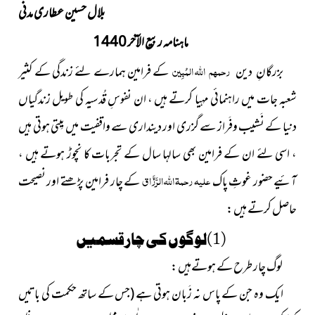
بلال حسین عطاری مدنی
ماہنامہ ربیع الآخر 1440
رحمہم اللہ المُبِین
بزرگانِ دین
کے فرامین ہمارے لئے زندگی کے کثیر
شعبہ جات میں راہنمائی مہیا کرتے ہیں ، ان نفوسِ قُدسیہ کی طویل زندگیاں
دنیا کے نَشیب وفَراز سے گزری اور دینداری سے واقفیت میں بِیتی ہوتی ہیں
، اسی لئے ان کے فرامین بھی سالہا سال کے تجربات کا نچوڑ ہوتے ہیں ،
علیہ رحمۃ اللہ الرَّزَّاق
آئیے حضور غوثِ پاک
کے چار فرامین پڑھتے اور نصیحت
حاصل کرتے ہیں :
(1)لوگوں کی
چارقسمیں
لوگ چار طرح کے ہوتےہیں :
ایک وہ جن کے پاس نہ زَبان ہوتی ہے
(جس کے ساتھ حکمت کی باتیں