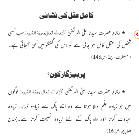
کامل عقل کی نشانی
کَرَّمَ اللہ تعالٰی وجہَہُ الکریم
٭
ارشادِ حضرت سیّدنا علیُّ المرتضیٰ
:
جب کسی
شخص کی عقل کامل ہو جاتی ہے تو اس کی گفتگو میں کمی آجاتی ہے۔
(المستطرف ،ج1،ص146)
پرہیزگار کون؟
کَرَّمَ اللہ تعالٰی وجہَہُ الکریم
٭
ارشادِ حضرت سیّدنا علیُّ المرتضٰی
:
لوگوں
اللہ
میں جو زیادہ عِلْم والا ہوتا ہے وہ
پاک سے زیادہ ڈرتا، زیادہ
اللہ
عبادت کرتا اور
پاک کے لئے زیادہ نصیحت کرتا ہے۔
(منہاج
العابدین،ص 16)