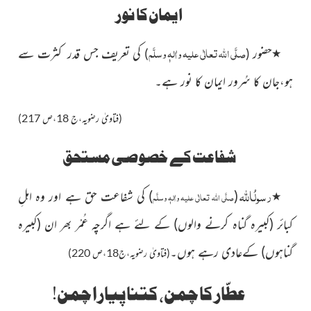
ایمان کا نور
صلَّی اللہ تعالٰی علیہ واٰلہٖ وسلَّم
٭
حضور
کی تعریف جس قدر
کثرت سے
)
(
ہو،جان کا سُرور ایمان کا نور ہے۔
(فتاویٰ رضویہ،ج 18،ص 217)
شفاعت کے خصوصی مستحق
اللہ
رسولُ
٭
(
)
کی شفاعت حق ہے اور وہ اہلِ
صلَّی اللہ تعالٰی علیہ واٰلہٖ وسلَّم
کبائر
(کبیرہ گناہ کرنے والوں)
کے لئے ہے اگرچہ عُمْر بھر ان
(کبیرہ
گناہوں)
کےعادی رہے ہوں۔
(فتاویٰ رضویہ،ج18،ص 220)
عطّار کا چمن، کتنا پیارا چمن!