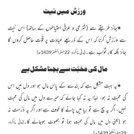
ورزش
میں نیت
٭
جائز طرىقے سے
(شَرْعی و عُرْفی احتیاطوں کے ساتھ)
اس
نیّت
سے وَرْزِش کرنا کہ اس کے ذریعے عبادت پر قُوَّت حاصل
کروں گا
جائز بلکہ کارِ ثواب ہے۔
(مدنی مذاکرہ، 22صفرالمظفر1439ھ)
مال کی مَحَبّت سے بچنا مشکل ہے
٭
ىہ بہت مشکل ہے کہ بندے کے پاس مال ہو اور دل مىں اس
کی محبّت نہ ہو، لہٰذا يہ نہ کہا جائے کہ ميرے دل میں مال کی محبت
نہیں، اگر یہ سچ ہے تو رِیا میں پڑنے کا خوف ہے اور
اگر یہ دُرُست نہ
ہو
تو جھوٹ ہوجائے
گا۔
(یعنی دل میں مال کی محبت ہو)
(مدنی مذاکرہ،
29صفرالمظفر1439ھ)