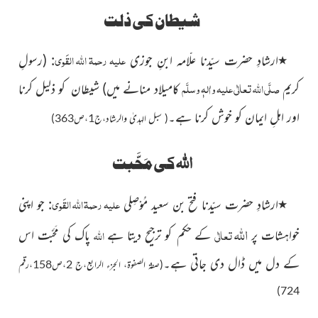
شیطان کی ذلت
علیہ رحمۃ اللہ القَوی
٭
ارشادِ حضرت
سیّدنا
علّامہ ابنِ جوزی
:
(رسولِ
صلَّی اللہ تعالٰی علیہ واٰلہٖ وسلَّم
کریم
کامیلاد منانے میں)
شیطان کو ذلیل کرنا
اور اہلِ ایمان کو خوش کرنا ہے۔
(
سبل الہدیٰ والرشاد،ج1،ص363)
اللہ
کی مَحَّبت
علیہ رحمۃ اللہ القَوی
٭
ارشادِ حضرت سیّدنا فتح بن سعید مُوْصِلی
:
جو اپنی
اللہ
تعالٰی
اللہ
خواہشات پر
کے حکم
کو ترجیح دیتا ہے
پاک
کی مَحَبّت اس
کے دل میں ڈال دی جاتی ہے۔
(صفۃ الصفوۃ، الجزء الرابع،ج 2،ص158،رقم
724)