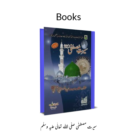
Books
سیرت مصطفٰی صلّی اللہ تعالٰی علیہ وسلّم