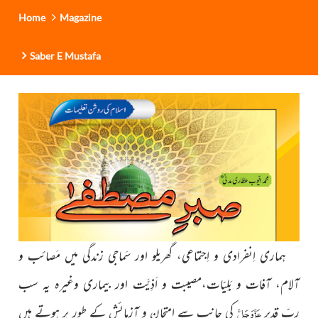
Home
Magazine
Saber E Mustafa
ہماری اِنفرادی و اِجتماعی، گھریلو اور سَماجی زندگی میں مَصائب و
آلام، آفات و بَلِیّات،مصیبت و اَذِیَّت اور بیماری وغیرہ یہ سب
عَزَّوَجَلَّ
ربِّ قدیر
کی جانب سے امتحان و آزمائش کے طور پر ہوتے ہیں