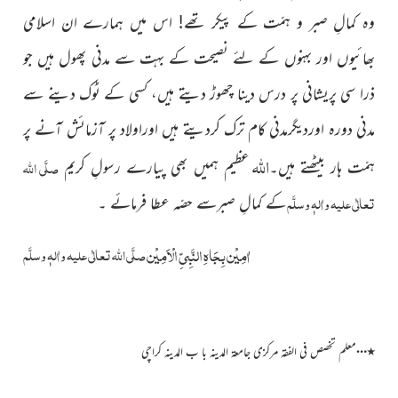
وہ کمالِ صبر و ہمّت کے پیکر تھے! اس میں ہمارے ان اسلامی
بھائیوں اور بہنوں کے لئے نصیحت کے بہت سے مدنی پھول ہیں جو
ذرا سی پریشانی پر درس دینا چھوڑ دیتے ہیں، کسی کے ٹوک دینے سے
مدنی دورہ اوردیگرمدنی کام ترک کردیتے ہیں اوراولاد پر آزمائش آنے پر
اللہ
صلَّی اللہ
ہمّت ہار بیٹھتے ہیں۔
عظیم ہمیں بھی پیارے رسولِ کریم
تعالٰی علیہ واٰلہٖ وسلَّم
کے کمالِ صبرسے حصّہ عطا فرمائے ۔
اٰمِیْن بِجَاہِ النَّبِیِّ الْاَمِیْن
صلَّی اللہ تعالٰی علیہ واٰلہٖ وسلَّم
…
٭
معلم تخصص فی الفقہ مرکزی جامعۃ المدینہ با ب المدینہ کراچی