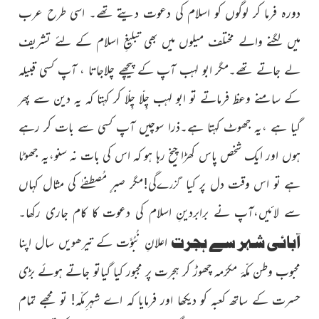
دورہ فرما کر لوگوں کو اسلام کی دعوت دیتے تھے۔ اسی طرح عرب
میں لگنے والے مختلف میلوں میں بھی تبلیغِ اسلام کے لئے تشریف
لے جاتے تھے۔مگر ابو لہب آپ کے پیچھے چلاجاتا ، آپ کسی قبیلہ
کے سامنے وعظ فرماتے تو ابو لہب چِلّا چِلّا کر کہتا کہ یہ دین سے پھر
گیا ہے ،یہ جھوٹ کہتا ہے۔ذرا سوچیں آپ کسی سے بات کر رہے
ہوں اور ایک شخص پاس کھڑا چیخ رہا ہو کہ اس کی بات نہ سنو،یہ جھوٹا
ہے تو اس وقت دل پر کیا
گی!مگر صبرِِ مُصطفےٰ کی مثال کہاں
گزرے
سے لائیں،آپ نے برابردینِ اسلام کی دعوت کا کام جاری رکھا۔
آبائی شہر سے ہجرت
اعلانِ نُبُوَّت کے تیرھویں سال اپنا
محبوب وطن مکّۂ مکرّمہ چھوڑ کر ہجرت پر مجبور کیا گیاتو جاتے ہوئے بڑی
حسرت کے ساتھ کعبہ کو دیکھا اور فرمایا کہ اے شہر ِمکّہ! تو مجھے تمام