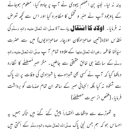
بدلہ نہ لیا۔
لَبِیْد بِن اَعْصَم یہودی نے آپ پر جادو کیا، معلوم ہوجانے
کے باوجود آپ نے صَبْر و تَحَمُّل کا مظاہرہ کیا اور اس سے کچھ تعرّض
اولاد کا انتقال
صلَّی اللہ تعالٰی علیہ واٰلہٖ وسلَّم
نہ فرمایا۔
کی
پیارے آقا
مُقَدَّس اولاد
(تین صاحبزادگان اورچار صاحبزادیوں)
میں سے حضرت
رضی اللہ تعالٰی عنہا
صلَّی اللہ تعالٰی علیہ واٰلہٖ
سیّدتُنا فاطمہ
کے
علاوہ تمام آ پ
وسلَّم
کے سامنے ہی خالقِ حقیقی سے جاملیں۔ مگر صبر ِمُصطفٰے کا نَظارہ
اللہ
دیکھا گیا کہ آپ نے کسی بھی شہزادے یا شہزادی کی وفات پر
پاک
سے شکوہ نہ کیا بلکہ اِنتِہائی صبر کے ساتھ ان تمام صَدْمات کو برداشت
فرمایا۔
(ملخص از سیرِت مصطفےٰ)
یہ تھوڑے سے واقعات اختصاراً پیش کئے گئے ہیں تاکہ ہمیں یہ
صلَّی اللہ تعالٰی علیہ واٰلہٖ وسلَّم
احساس ہو کہ ہم جس نبیِّ پاک
کے اُمّتی ہیں