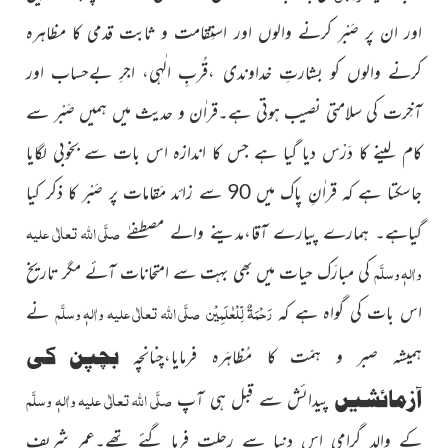
اور ان پر صَبْر کرنے والوں اور استِقامت و ثابت قدمی کا مظاہرہ
کرنے والوں کو بشارتِ خداوندی ،قُربِ الٰہی، اجرِ بےحساب اور
آخِرت کی سلامتی نصیب ہوتی ہے۔قراٰن و حدیث میں ہمیں صَبْر سے
کام لینے کا دَرْس دیا گیا ہے جس کا اندازہ اس بات سے بخوبی لگایا
جاسکتا ہے کہ قراٰنِ پاک میں 90 سے زائد مَقامات پر صَبْر کا ذکر کیا
صلَّی اللہ تعالٰی علیہ
گیاہے۔ ہمارے پیارے آقا،مدینے والے مصطفےٰ
واٰلہٖ وسلَّم
کی مبارَک حیات میں بھی بہت سے امتحانات آئے مگر تاریخ
رَحْمَۃٌ لِّلْعٰلَمِیْن
صلَّی اللہ تعالٰی علیہ واٰلہٖ وسلَّم
اس بات کی گواہ ہے کہ
نے
بچپن کی
ہمیشہ صبر و ہمّت کا مُظاہَرہ فرمایا،چنانچہ
آزمائشیں
صلَّی اللہ تعالٰی علیہ واٰلہٖ وسلَّم
پیدائش سے قبل ہی آپ
کے والدِ گرامی اس دنیا سے رِحلت فرما گئے تھے۔عمر شریف