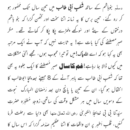
وسلَّم
بنوہاشم کے ساتھ
شَعْبِ اَبی طالب
میں تین سال تک مَحصُور ہو
کر رہ گئے، تین برس کا یہ زمانہ اتنا سخت اور کَٹِھن گزرا کہ بنو ہاشم
درختوں کے پتّے اور سُوکھے چَمڑے پکا پکا کر کھاتے تھے۔ مگر
صبرِمصطفےٰ کی کیا بات ہے! یہ ثابت نہیں کہ آپ نے ایک مرتبہ
اللہ
بھی یہ کہا ہو کہ اے
!میں تو تیرا محبوب ہوں، مجھے اتنی مشکلات
پاک
غم کا سال
میں کیوں ڈالا جا رہاہے!
صبرِِ مُصطفےٰ کا ایک جلوہ یہ بھی
تھا کہ شَعْبِِ اَبی طالب سے باہر آنے کے 8 مہینے بعد چچا ابوطالب کا
انتقال ہو گیا، ان کے تین یا پانچ دن بعد رَمَضانُ المبارک نبوت
کے دسویں سال میں ہر مشکل وقت کی ساتھی،زوجۂ مُطَہَّرَہ حضرتِ
رضی اللہ تعالٰی عنہا
سیّدتنا بی بی خدیجۃُ الکبریٰ
بھی دنیا سے رِحلت فرما
گئیں، قَلْبِِ اَطہر پر ان واقعات کا اتنا عظیم صَدْمَہ گزرا کہ اس سال کا