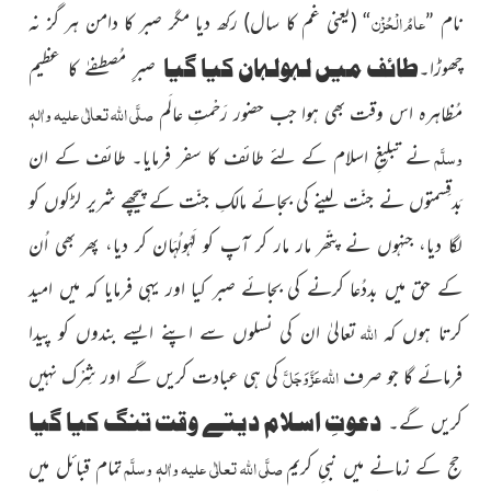
عامُ الْحُزْن
نام ”
“
(
یعنی غم
کا سال)
رکھ دیا مگر صبر کا دامن ہر گز نہ
طائف میں لہولہان کیا گیا
چھوڑا۔
صبرِِ مُصطفےٰ کا عظیم
صلَّی اللہ تعالٰی علیہ واٰلہٖ
مُظاہرہ اس وقت بھی ہوا جب حضور رَحْمتِ عالَم
وسلَّم
نے تبلیغِ اسلام کے لئے طائف کا سفر فرمایا۔ طائف کے ان
بَدقِسمتوں نے جنّت لینے کی بجائے مالکِ جنّت کے پیچھے شریر لڑکوں کو
لگا دیا، جنہوں نے پتّھر مار مار کر آپ کو لَہُولُہَان کر دیا،
پھر بھی اُن
کے حق میں بددُعا کرنے کی بجائے صبر کیا اور یہی فرمایا کہ میں امید
اللہ
کرتا ہوں کہ
تعالیٰ ان کی نسلوں سے اپنے ایسے بندوں کو پیدا
اللہ
عَزَّ وَجَلَّ
فرمائے گا جو صرف
کی ہی عبادت کریں گے اور شِرْک نہیں
دعوتِ اسلام دیتے وقت تنگ کیا گیا
کریں گے۔
صلَّی اللہ تعالٰی علیہ واٰلہٖ وسلَّم
حج کے زمانے میں نبیِ کریم
تمام قبائل میں