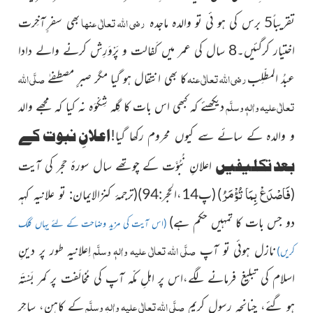
رضی اللہ تعالٰی عنہا
تقریباً5 برس کی ہو ئی تو والدہ ماجدہ
بھی سفرِ ِآخِرت
اختیار کرگئیں۔8 سال کی عمر میں کَفالت و پَرْوَرِش کرنے والے دادا
رضی اللہ تعالٰی عنہ
صلَّی اللہ
عبدُ المطّلِب
کا بھی انتقال ہو گیا مگر صبرِِِ مصطفےٰ
تعالٰی علیہ واٰلہٖ وسلَّم
دیکھئے کہ کبھی اس بات کا گِلہ شِکْوَہ نہ کیا کہ مجھے والد
اعلانِ نبوت کے
و والدہ کے سائے سے کیوں محروم رکھا گیا!
بعد تکلیفیں
اعلانِ نُبُوَّت کے چوتھے سال سورۂ حجر کی آیت
فَاصْدَعْ بِمَا تُؤْمَرُ
(
)
(پ14،الحِجر:94)
(ترجمۂ کنزالایمان:
تو علانیہ کہہ
دو جس بات کا تمہیں حکم ہے)
(اس آیت کی مزید وضاحت کے لئے یہاں کلک
صلَّی اللہ تعالٰی علیہ واٰلہٖ وسلَّم
نازل ہوئی تو آپ
اِعلانیہ طور پر دینِ
کریں)
اسلام کی تبلیغ فرمانے لگے،اس پر اہلِ مکّہ آپ کی مُخالَفت پر کمر بَسْتَہ
صلَّی اللہ تعالٰی علیہ واٰلہٖ وسلَّم
ہو گئے، چنانچہ رسولِ کریم
کے کاہِن، ساحِر