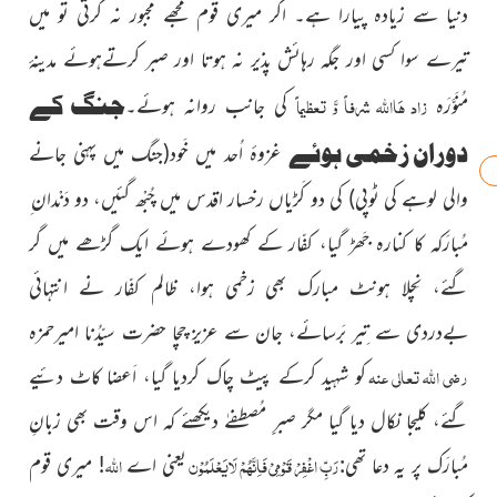
دنیا سے زیادہ پیارا ہے۔ اگر میری قوم مجھے مجبور نہ کرتی تو میں
تیرے سوا کسی اور جگہ رہائش پذیر نہ ہوتا اور صبر کرتےہوئے مدینۂ
زاد ہَااللہ شرفاً وَّ تعظیماً
جنگ کے
مُنَوَّرَہ
کی جانب روانہ ہوئے۔
دوران زخمی ہوئے
غزوۂ اُحد میں خَود
(جنگ میں پہنی جانے
والی لوہے کی ٹوپی)
کی دو کَڑیاں رخسار اقدس میں چُبْھ گئیں، دو دَنْدان ِ
مُبارَکہ کا کنارہ جَھڑ گیا، کفّار کے کھودے ہوئے ایک گڑھے میں گر
گئے، نِچلا ہونٹ مبارک بھی زخمی ہوا، ظالم کفّار نے انتہائی
بےدردی سے تِیر بَرسائے، جان سے عزیز چچا حضرت سیّدُنا امیرحمزہ
رضی اللہ تعالی عنہ
کو شہید کرکے پیٹ چاک کردیا گیا، اَعضا کاٹ دئیے
گئے، کلیجا نکال دیا گیا مگر صبرِِ مُصطفےٰ دیکھئے کہ اس وقت بھی زبانِ
رَبِّ اغْفِرْ قَوْمِیْ فَاِنَّھُمْ لَایَعْلَمُوْن
اللہ
مُبارَک پر یہ دعا تھی:
یعنی اے
! میری قوم