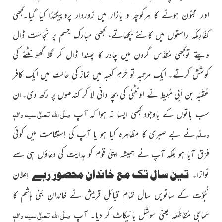
اور مجنون ہونے کا ہرکوچہ و بازار میں زوردار پروپیگنڈا کیا گیا۔کبھی
کفّارِمکّہ راستوں میں کانٹے بچھاتے، کبھی مبارک جسم پر نَجاسَت ڈال
دیتے توکبھی مُقَدَّس گردن میں چادر کا پھندا ڈال کر گلا گھونٹنے کی
کوشش کرتے۔ ایک مرتبہ تو حَرَمِ کعبہ میں نماز کی حالت میں ایک کافر
عُقْبَہ بن اَبی مُعِیط نے اونٹنی کی بچہ دانی لا کر کندھوں پر رکھ دی۔ان
صلَّی اللہ تعالٰی علیہ واٰلہٖ
سب باتوں کے باوجود کبھی ایسا نہ ہوا کہ آپ
وسلَّم
نے بے صبری کا مظاہرہ کیا ہو یا آپ کی اِستِقامت میں کوئی
فرْق آیا ہو بلکہ آپ نے ہمیشہ اپنی قوم کو ہدایت کی دعاؤں ہی سے
تین سال تک مع خاندان محصور رہے
نوازا۔
اِعلان
نُبُوَّت کے ساتویں سال تمام قبائلِ قریش نے خاندانِ بَنِی ہاشِم کا
صلَّی اللہ تعالٰی علیہ واٰلہٖ
سَماجی مُقاطَعَہ یعنی سوشَل بائیکاٹ کر دیا۔ آپ