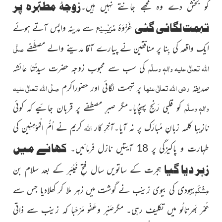
زوجۂ مطہّرہ پر
کو بخش دے وہ مجھے جانتے نہیں ہیں۔
تہمت لگائی گئی
مُرَیْسِیْع
غَزْوَۂ
سے مدینہ واپس آتے ہوئے
صلَّی
ایک واقعہ کی بِنا پر منافقین نے پیارے آقا مدینے والے مصطَفےٰ
اللہ تعالٰی علیہ واٰلہٖ وسلَّم
کی سب سے محبوب زوجہ حضرت سیدتُنا عائشہ
رضی اللہ تعالٰی عنہا
صلَّی اللہ تعالٰی علیہ
صدیقہ
پر تہمت لگائی اور حضوراکرم
واٰلہٖ وسلَّم
کو قلبی رَنج پہنچایا۔مگر صبرِِ مصطفےٰ پر قربان جائیے کہ کوئی
اللہ
نازیبا کلمہ زبانِ مُبارَک پر نہ آیا۔آخِرِ کار
کریم نے اُمُّ الْمُؤمِنِین کی
کھانے میں
طہارت و پاکیزگی پر 18 آیتیں نازل فرمائیں۔
زہر دیا گیا
ہجرت کے ساتویں سال فتحِ خَیْبَر کے بعد سلام بن
مِشْکَم
یہودی کی بیوی زینب نے گوشت میں زہر ملا کر کھلادیا جس سے
عُمْر بَھرتالُو میں تکلیف رہی۔ مگرصَبْر وعَفْو مَرْحَبا کہ زینب سے ذاتی