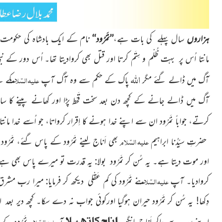
ہزاروں
سال پہلے کی بات ہے،
’’نَمْرُود‘‘
نام کے ایک بادشاہ کی حکومت تھی
مانتا اُس پر بہت ظُلْم و سِتَم کرتا اور قتل بھی کروادیتا تھا۔ اُس دور کے نب
اللہ
علیہ السّلام
آگ میں ڈالے گئے مگر
پاک کے حکم سے وہ آگ آپ
کے ل
آگ میں ڈالے جانے کے کچھ دن بعد سخت قَحْط پڑا اور کھانے پینے کا ساما
کرتے، جواباً نَمْرُود ان سے اپنے خدا ہونے کا اِقرار کرواتا، جو اُسے خدا مانتا 
علیہ السّلام
حضرتِ سیِّدُنا ابراہیم
بھی اَناج لینے نَمْرُود کے پاس گئے، نَمْر
اور موت دیتا ہے۔ یہ سُن کر نَمْرُود بولا: یہ قدرت تو میرے پاس بھی ہے،
علیہ السّلام
کروادیا۔ آپ
نے نَمْرُود کی کم عَقْلی دیکھ کر فرمایا: میرا رب
دِکھا! یہ سُن کر نَمْرُود حیران ہوگیا اورکوئی جواب نہ دے سکا۔ کچھ دیر
اناج کا تھیلا
علیہ السّلام
اپنے رب سے جاکر اَناج مانگو۔
آپ
نَمْرُود 