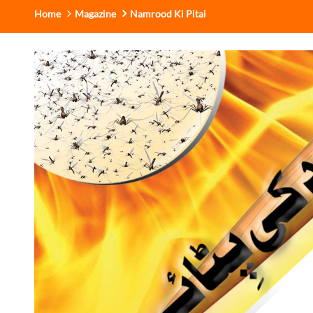
Home
Magazine
Namrood Ki Pitai