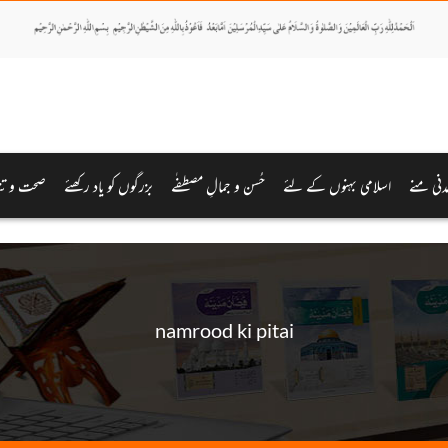
دنی منے
اسلامی بہنوں کے لئے
حُسن و جمالِ مصطفٰے
بزرگوں کو یاد رکھئے
صحت و تن
namrood ki pitai