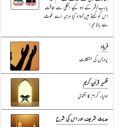
یارب/قمر کے دو کیے انگلی سے طاقت
اس کو کہتے ہیں/واہ کیا مرتبہ اے غوث
ہے بالا تیرا
فریاد
پردیس کی مشکلات
تفسیر قراٰنِ کریم
اولیاء کرام کا تقویٰ
حدیث شریف اور اس کی شرح