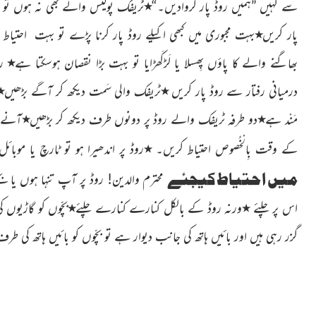
سے کہیں ”ہمیں روڈ پار کروادیں۔“
٭
ٹریفک پولیس والے بھی نہ ہوں تو و
پار کریں
٭
بہت مجبوری میں کبھی اکیلے روڈ پار کرنا پڑے تو بہت احتیاط
بھاگنے والے کا پاؤں پِھسلا یا لَڑکَھڑایا تو بہت بڑا نقصان ہوسکتا ہے
٭
رو
درمیانی رفتار سے روڈ پار کریں
٭
ٹریفک والی سَمت دیکھ کر آگے بڑھیں
٭
مَنْد ہے
٭
دو طرفہ ٹریفک والے روڈ پر دونوں طرف دیکھ کر بڑھیں
٭
آنے و
کے وقت بِالْخُصوص احتیاط کریں۔
٭
روڈ پر اندھیرا ہو تو ٹارچ یا موبائ
میں احتیاط کیجئے
محترم والدین! روڈ پر آپ تنہا ہوں یا بچ
اس پر چلئے
٭
ورنہ روڈ کے بالکل کنارے کنارے چلئے
٭
بچّوں کو گاڑیوں 
گزر رہی ہیں اور بائیں ہاتھ کی جانب دیوار ہے تو بچّوں کو بائیں ہاتھ کی طرف