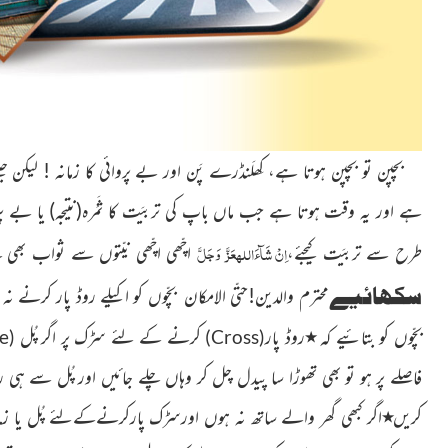
بچپن تو بچپن ہوتا ہے، کِھلَنڈرے پَن اور بے پروائی کا زمانہ ! لیکن جیسے
ہے اور یہ وقت ہوتا ہے جب ماں باپ کی تربیَت کا ثَمَرہ
(نتیجہ)
یا بے پر
عَزَّ وَجَلَّ
اِنْ شَآءَ
اللہ
طرح سے تربیَت کیجئے،
اچّھی اچّھی نیّتوں سے ثواب بھی م
سکھائیے
محترم والدین!حتّی الامکان بچّوں کو اکیلے روڈ پار کرنے ن
بچّوں کو بتائیے کہ
٭
روڈ پار
کرنے کے لئے سڑک پر اگر پُل
e
(
)
Cross
(
فاصلے پر ہو تو بھی تھوڑا سا پیدل چل کر وہاں چلے جائیں اور پُل سے ہی ر
کریں
٭
اگر کبھی گھر والے ساتھ نہ ہوں اورسڑک پارکرنےکےلئے پُل یا زیبر