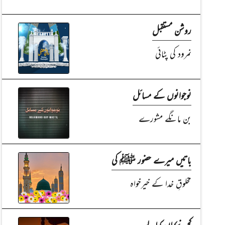
روشن مستقبل
نمرود کی پٹائی
نوجوانوں کے مسائل
بن مانگے مشورے
باتیں میرے حضور ﷺ کی
مخلوقِ خدا کے خیرخواہ
کچھ نیکیاں کمالے