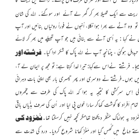
اللہ
ریت سے ایک تھیلا بھر کر گھر لے آئے اور سوگئے۔
کی شان
تو وہ آٹے سے بھرا ہوا نکلا، اُنہوں نے فوراً روٹیاں بنائیں اور آپ
نے کہا : یہ اُسی آٹے سے بنائی ہیں جو آپ تھیلے میں بھر کر لائے
اللہ
فرشتہ اور
دیل ہوگئی ، چنانچہ آپ نے
پاک کا شکر ادا کیا۔
 بھیجا۔ فرشتے نےاس سےکہا: تیرا خدا کہتا ہے: تو مجھ پر ایمان لے آ،
ف میں ہوں۔فرشتے نے دوسری اور پھر تیسری بار بھی اپنی بات دہرائی
اللہ
 کی اِس سرکشی کا نتیجہ یہ ہوا کہ
پاک کی طرف سے مچّھروں
تمام اَفراد کا گوشت کھاکر سارا خون پی لیا اور اُن کی صرف ہڈّیاں باقی
نَمْرُود کی
د یہ ہولناک مَنْظَر دیکھتا تھامگر کچھ نہیں کرسکتا تھا۔
استے دماغ میں گُھس گیا اور مَغْزْ کھانا شروع کردیا۔ درد کی شدّت سے