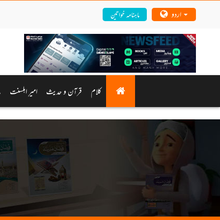
اردو
ماہنامہ خواتین
کلام
قرآن و حدیث
امیرِ اہلسنت
م