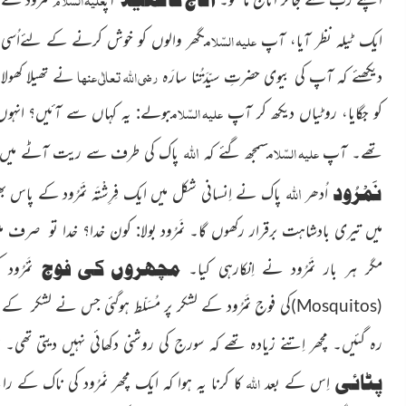
علیہ السّلام
ایک ٹیلہ نظر آیا، آپ
گھر والوں کو خوش کرنے کے لئےاُسی 
رضی اللہ تعالٰی عنہا
دیکھئے کہ آپ کی بیوی حضرتِ سیّدَتُنا سارَہ
نے تھیلا کھولا 
علیہ السّلام
کو جگایا، روٹیاں دیکھ کر آپ
بولے: یہ کہاں سے آئیں؟ انہوں 
اللہ
علیہ السّلام
تھے۔ آپ
سمجھ گئے کہ
پاک کی طرف سے ریت آٹے میں تب
اللہ
نَمْرُود
اُدھر
پاک نے اِنسانی شکل میں ایک فِرِشْتَہ نَمْرُود کے پاس
میں تیری بادشاہت برقرار رکھوں گا۔ نَمرُود بولا: کون خدا؟ خدا تو صر
مچھروں کی فوج
مگر ہر بار نَمْرُود نے اِنکارہی کیا۔
نَمْرُود
کی فوج نَمْرُود کے لشکر پر مُسَلّط ہوگئی جس نے لشکر کے 
)
Mosquitos
(
رہ گئیں۔ مچھر اِتنے زیادہ تھے کہ سورج کی روشنی دکھائی نہیں دیتی تھی۔ نَمرُو
پٹائی
اللہ
اِس کے بعد
کا کرنا یہ ہوا کہ ایک مچھر نَمرُود کی ناک کے ر