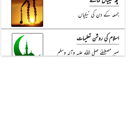
جمعہ کے دن کی نیکیاں
اسلام کی روشن تعلیمات
صبرِ مصطفےٰ صلی اللہ علیہ وآلہ وسلم
تذکرۂ صالحات
حضرت سیّدتنا بی بی آسیہ رحمۃ اللہ تعالٰی
علیہا
احکام تجارت
ڈش ری چارج کرنا کیسا؟