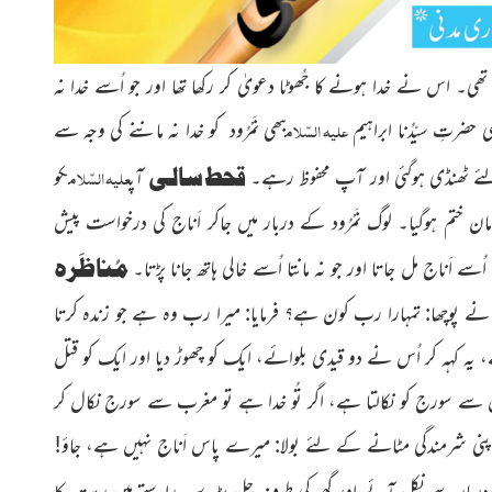
۔ اس نے خدا ہونے کا جُھوٹا دعویٰ کر رکھا تھا اور جو اُسے خدا نہ
علیہ السّلام
ی حضرتِ سیّدُنا ابراہیم
بھی نَمْرُود کو خدا نہ ماننے کی وجہ سے
قحط سالی
علیہ السّلام
ئے ٹھنڈی ہوگئی اور آپ محفوظ رہے۔
آپ
کو
ن ختم ہوگیا۔ لوگ نَمْرُود کے دربار میں جاکر اَناج کی درخواست پیش
مُناظَرہ
اُسے اَناج مل جاتا اور جو نہ مانتا اُسے خالی ہاتھ جانا پڑتا۔
ُود نے پوچھا: تمہارا رب کون ہے؟ فرمایا: میرا رب وہ ہے جو زندہ کرتا
 یہ کہہ کر اُس نے دو قیدی بلوائے، ایک کو چھوڑ دیا اور ایک کو قتل
 مشرق سے سورج کو نکالتا ہے، اگر تُو خدا ہے تو مغرب سے سورج نکال کر
 بعد اپنی شرمندگی مٹانے کے لئے بولا: میرے پاس اَناج نہیں ہے، جاؤ!
کے دربار سے نکل آئے اور گھر کی طرف چل پڑے۔ راستے میں ریت کا