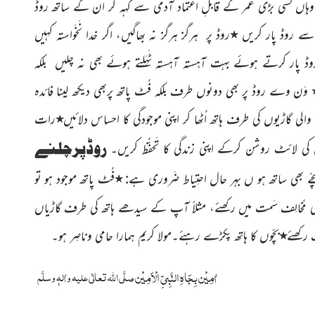
ہاں کسی بڑی عمر کے قابلِ اعتماد آدمی سے کہہ کر ان کے ساتھ روڈ
 سے روڈ پار کریں
٭
روڈ پر ہرگز ہرگز نہ بھاگیں، اگر خدا نَخَواستہ کہیں
ڈ پار کرتے ہوئے بہت آہستہ آہستہ ٹَہَلتے ہوئے بھی نہ چلیں بلکہ
وَن وے روڈ پر بھی دونوں طرف بلکہ فُٹ پاتھ پربھی دیکھ لینا فائدہ
الی گاڑیوں کی طرف ہاتھ اُٹھا کر اپنی موجودگی کا احساس دلائیں
٭
رات
روڈپرچلنے
ل کی لائٹ روشن کرکے اپنی زندگی کا تَحفُّظ کریں۔
ّے بھی ساتھ ہو ں بہر حال احتِیاط ضَروری ہے:
٭
فُٹ پاتھ موجود ہو تو
کی مُخالِف سَمت میں رکھئے، مثلاً آپ کے سیدھے ہاتھ کی طرف گاڑیاں
 رکھئے
٭
بچّوں کا ہاتھ پکڑے رہئے۔مولا کریم ہمارا حامی وناصِر ہو۔
اٰمِیْن بِجَاہِ النَّبِیِّ الْاَمِیْن
صلَّی اللہ تعالٰی علیہ واٰلہٖ وسلَّم