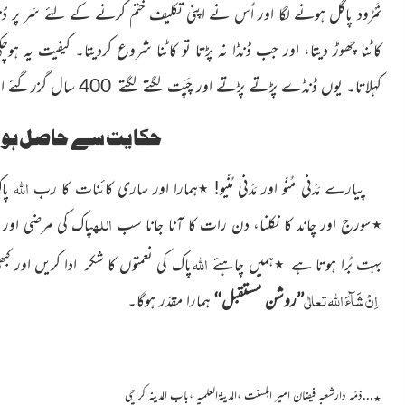
نَمْرُود پاگل ہونے لگا اور اُس نے اپنی تکلیف ختم کرنے کے لئے سَر پر ڈ
کاٹنا چھوڑ دیتا، اور جب ڈنڈا نہ پڑتا تو کاٹنا شروع کردیتا۔ کیفیت یہ ہوچکی
کہلاتا۔ یوں ڈنڈے پڑتے پڑتے اور چَپَت لگتے لگتے 400 سال گزرگئے اور نَمْرُود بالآخر ذلیل و رُسوا ہو کر مرگیا۔
حکایت سے حاصل ہونے
اللہ
پیارے مَدَنی مُنّو اور مَدَنی مُنّیو!
٭
ہمارا اور ساری کائنات کا رب
پاک
اللہ
٭
سورج اور چاند کا نکلنا، دن رات کا آنا جانا سب
پاک کی مرضی او
اللہ
بہت بُرا ہوتا ہے
٭
ہمیں چاہئے
پاک کی نعمتوں کا شکر ادا کریں اور 
اِنْ شَآءَ
اللہ
تعالٰی
’’روشن مستقبل‘‘
ہمارا مقدّر ہوگا۔
…ذمّہ دارشعبہ فیضان امیر اہلسنت ،المدینۃالعلمیہ ،باب المدینہ کراچی
٭