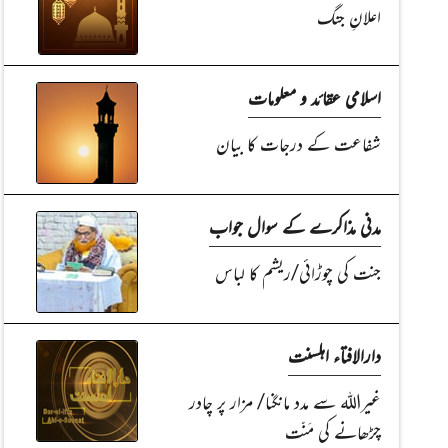
اعلانِ جنگ
اسلامی عقائد و معلومات
شفاعت کے درجات کا بیان
مدنی مذاکرے کے سوال جواب
جنت کی چوڑائی/ریشم کا لباس
دارالافتاء اہلسنت
غیراللہ سے مدد مانگنا/ مزار پر چادر
چڑھانے کی مَنّت