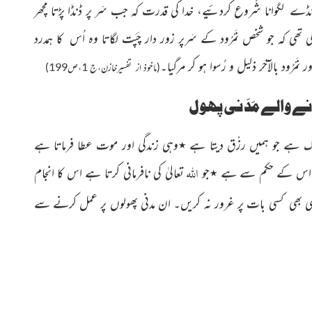
نڈے لگوانا شُروع کردئیے، خدا کی قدرت کہ جب سَر پر ڈنڈا پڑتا مچھر
 تھی کہ جو شخص نَمْرُود کے سَرپر زور دار چَپَت لگاتا وہ اُس کا ہمدرد
(ماخوذ از تفسیرخازن،ج 1،ص199)
 والے مَدَنی پھول
 ہے جو ہمیں رزْق دیتا ہے
٭
وہی زندگی اور موت عطا فرماتا ہے
اللہ
ر اس کے حکم سے ہے
٭
جو
تعالیٰ کی نافرمانی کرتا ہے اس کا انجام
کبھی بھی کسی بات پر غرور نہ کریں۔ ان مدنی پھولوں پر عمل کرنے سے