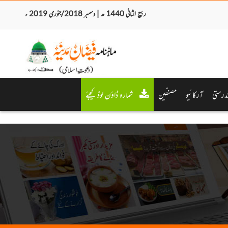
ربیع الثانی 1440 ھ | دسمبر 2018/جنوری 2019 ء
درستی
آرکائیو
مصنفین
شمارہ ڈاؤن لوڈ کیجئے