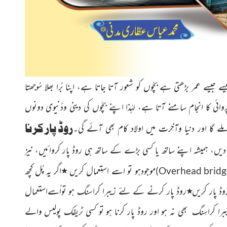
 جیسے عمر بڑھتی ہے بچّوں کو شعور آتا جاتا ہے، اپنا بُرا بھلا سُوجھتا
وائی کا انجام سامنے آتا ہے
، لہٰذا اپنے بچّوں کی دینی ودُنیوی دونوں
روڈ پار کرنا
لے گا اور دنیا وآخِرت میں اولاد کام بھی آئے گی۔
ہ دیں، ہمیشہ اپنے ساتھ یا کسی بڑے کے ساتھ ہی روڈ پار کروائیں، نیز
موجودہو تو
اسے استِعمال کریں
٭
اگر یہ پُل کچھ
)
Overhead bridg
وڈ پار کریں
٭
روڈ پار کرنے کے لئے زیبرا کراسنگ ہو تواُسےاستعمال
ا کراسِنگ بھی نہ ہو اور روڈ پار کرنا ہو تو کسی ٹریفک پولیس والے