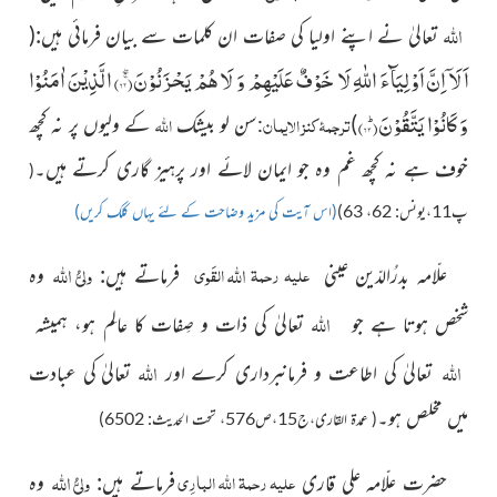
اللہ
تعالیٰ نے اپنے اولیا
کی صفات ان کلمات سے بیان فرمائی ہیں:(
اَلَاۤ اِنَّ اَوْلِیَآءَ اللّٰهِ لَا خَوْفٌ عَلَیْهِمْ وَ لَا هُمْ یَحْزَنُوْنَۚۖ(
۶۲
) الَّذِیْنَ اٰمَنُوْا
وَ كَانُوْا یَتَّقُوْنَؕ(
۶۳
)
ترجمۂ کنز الایمان
اللہ
)
سن لو بیشک
کے ولیوں پر نہ کچھ
:
خوف ہے نہ کچھ غم وہ جو ایمان لائے اور پرہیز گاری کرتے ہیں۔
(
پ11،یونس: 62، 63)
(اس آیت کی مزید وضاحت کے لئے یہاں کلک کریں)
اللہ
ولیُّ
اللہ
علیہ رحمۃ
القَوی
علّامہ بدرُالدّین عینی
فرماتے ہیں:
وہ
اللہ
شخص ہوتا ہے جو
تعالیٰ کی ذات و صِفات کا عالِم ہو، ہمیشہ
اللہ
اللہ
تعالیٰ کی اطاعت و فرمانبرداری کرے اور
تعالیٰ کی عبادت
میں مخلص ہو۔
( عمدۃ القاری،ج15،ص576، تحت الحدیث: 6502)
ولیُّ
اللہ
علیہ رحمۃ اللہ البارِی
حضرت علّامہ علی قاری
فرماتے ہیں:
وہ