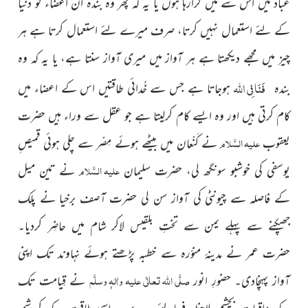
عبادتیں اس سے میں کرارہا ہوں یا یہ کہ پھر وہ بندہ ان اعضاء کو دنیا
کے لئے استعمال نہیں کرتا، صرف میرے لئے استعمال کرتا ہے ہر
چیز میں مجھے دیکھتا ہے ہر آواز میں میری آواز سنتا ہے، یا یہ کہ وہ
فَنَا فِی
اﷲ
بندہ
ہوجاتا ہے جس سے خُدائی طاقتیں اس کے اعضاء میں
کام کرتی ہیں اور وہ ایسے کام کرلیتا ہے جو عقل سے وراء ہیں حضرت
علیہ السَّلام
یعقوب
نے کَنْعان میں بیٹھے ہوئے مِصْر سے چلی ہوئی قمیصِ
علیہ السَّلام
یوسفی کی خوشبو سونگھ لی، حضرت سلیمان
نے تین میل
کے فاصلہ سے چیونٹی کی آواز سن لی حضرت آصف برخیا نے پلک
جھپکنے سے پہلے یمن سے تختِ بلقیس لاکر شام میں حاضِر کردیا۔
حضرت عمر نے مدینۂ منوّرہ سے خطبہ پڑھتے ہوئے نہاوند تک اپنی
صلَّی اللہ تعالٰی علیہ واٰلہٖ وسلَّم
آواز پہنچادی۔ حضورِ انور
نے قِیامت تک
کے واقعات بچشم ملاحظہ فرمالئے، یہ سب اسی طاقت کے کرشمے