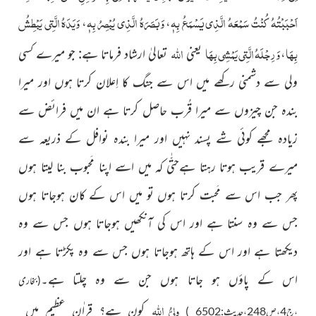
اَحْبَبْتُهُ كُنْتُ سَمْعَهُ الَّذِي يَسْمَعُ بِهٖ
وَبَصَرَهُ الَّذِي يُبْصِرُ بِهٖ
وَيَدَهُ الَّتِي يَبْطِشُ
،
،
بِهَا
وَرِجْلَهُ الَّتِي يَمْشِي بِهَا
اللہ
،
یعنی
تعالیٰ ارشاد فرماتا ہے: جو میرے کسی
ولی سے دشمنی رکھے میں اس سے جنگ کا اِعلان کرتا ہوں اور میرا
بندہ جن چیزوں سے میرا قُرب حاصل کرتا ہے ان میں فرائض سے
زیادہ مجھے کوئی شے پسند نہیں اور میرا بندہ نوافل کے ذریعہ سے
میرے قریب ہوتا رہتا ہےحتّٰی کہ میں اسے اپنا مَحبوب بنا لیتا ہوں
پھر جب اس سے مَحبت کرتا ہوں تو میں اس کے کان ہوجاتا ہوں
جس سے وہ سنتا ہے اور اس کی آنکھیں ہوجاتا ہوں جس سے وہ
دیکھتا ہے اور اس کے ہاتھ ہوجاتا ہوں جس سے وہ پکڑتا ہے اور
اس کے پاؤں ہو جاتا ہوں جن سے وہ چلتا ہے۔
(بخاری
ولیُّ
اللہ
کون ہے؟ قراٰنِ عظیم میں
،ج4،ص248،حدیث:6502 )