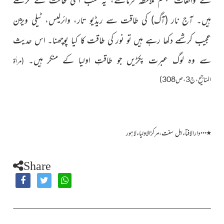
ہیں۔ آج نار
(آگ)
کی طاقت سے ریڈیو تار، وائرلیس، ٹیلی ویژن
عجیب کرشمے دکھا رہے ہیں تو نور کی طاقت کا کیا پوچھنا۔ اس حدیث
سے وہ لوگ عبرت پکڑیں جو طاقتِ اولیا کے منکر ہیں۔
(مراٰۃ
المناجیح،ج3،ص308)
…
٭
دارالافتاءاہل سنت،مرکزالاولیاءلاہور
Share