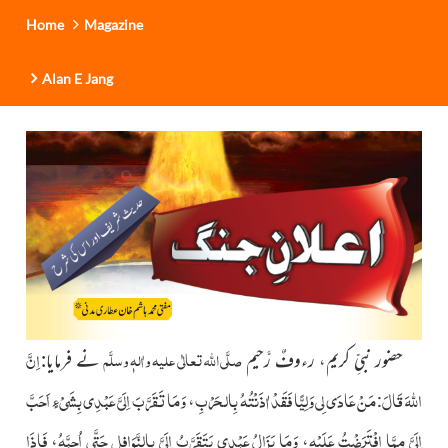
Home
Magazine
Alan E Jang
اِنَّ
صلَّی اللہ تعالٰی علیہ واٰلہٖ وسلَّم
حضور نبیِّ کریم، رءوفٌ رَّحیم
نے فرمایا:
اللَّهَ قَالَ
مَنْ عَادَى لِي وَلِيًّا فَقَدْ اٰذَنْتُهُ بِالحَرْبِ
وَمَا تَقَرَّبَ اِلَيَّ عَبْدِي بِشَيْءٍ اَحَبَّ
،
:
اِلَيَّ مِمَّا افْتَرَضْتُ عَلَيْهِ
وَمَا يَزَالُ عَبْدِي يَتَقَرَّبُ اِلَيَّ بِالنَّوَافِلِ حَتَّى اُحِبَّهُ
فَاِذَا
،
،