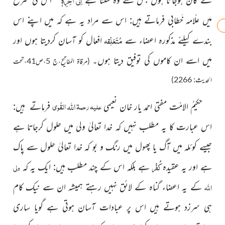
میں علّامہ خَطابی فرماتے ہیں: اس سے مراد یہ ہے کہ میں اپنے اس
مُتَعَلِّقہ
بندے کیلئے مذکورہ اعضاء سے
افعال کو
آسان کردیتا ہوں اور
میں اسے ان کاموں کی توفیق دیتا ہوں۔
(
مرقاۃ المفاتیح،ج 5،ص41،تحت
الحدیث: 2266)
اللہ
علیہ رحمۃ
القَوی
حکیمُ الامّت مفتی احمد یار خان نعیمی
فرماتے ہیں:
اس عبارت کا یہ مطلب نہیں کہ خدا تعالیٰ ولی میں حلول کرجاتا ہے
جیسے کوئلہ میں آگ یا پھول میں رنگ و بو کہ خدا تعالیٰ حلول سے پاک
کُفْر
ولی
ہے اور یہ عقیدہ
ہے بلکہ اس کے چند مطلب ہیں: ایک یہ کہ
اﷲ
کے یہ اعضاء گناہ کے لائق نہیں رہتے ہمیشہ ان سے نیک کام
ہی سرزد ہوتے ہیں اس پر عبادات آسان ہوتی ہے گویا ساری