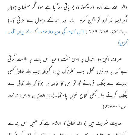
اللہ
والو
سے ڈرو اور چھوڑ دو جو باقی رہ گیا ہے سود اگر مسلمان ہوپھر
اللہ
اللہ
اگر ایسا نہ کرو تو یقین کرلو
اور
کے رسول سے لڑائی کا۔
(
(اس آیت کی مزید وضاحت کے لئے یہاں کلک
پ3،البقرۃ، 278، 279 )
کریں)
صرف انہی دو اعمال پر ایسی سَخْت وعید اس بات پر دلالت کرتی
اللہ
ہے کہ یہ دونوں عمل بہت خطرناک ہیں، کیونکہ جب
تعالیٰ کسی
اللہ
بندے سے جنگ فرمائے گا تو اس کا خاتمہ بُرا ہوگا کہ
تعالیٰ سے
جنگ کرنے والا کبھی فَلاح نہیں پاسکتا۔
(
مرقاۃ المفاتیح،ج 5،ص41،تحت
الحدیث: 2266)
اللہ
حدیث شریف میں جو
تعالیٰ کا ارشاد ہے کہ ”
میں اس بندے
اِلٰی آخِرِہٖ
کے کان ہوجاتا ہوں جس سے وہ سنتا ہے
“
اس کی شرح