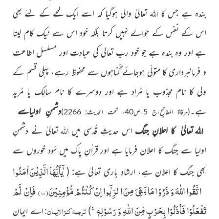
اللہ
بندہ ہے جس کا
تعالیٰ والی ہوگیا کہ اسے ایک لمحے کے لئے بھی
اس کے نفس کے حوالے نہیں کرتا بلکہ خود اس سے نیک کام لیتا
ہے اور وہ بندہ ہے جو خود رب تعالیٰ کی عبادت اور مسلسل اطاعت
و فرمانبرداری کا متولّی ہوجائے گُناہوں سے محفوظ رہے، پہلی قسم کے
ولی کا نام مجذوب یا مُراد ہے اور دوسرے کا نام سالِک یا مُرید
ہے۔
دشمنِ اولیاسے
(مرقاۃ المفاتیح،ج 5،ص40، تحت الحدیث: 2266)
اللہ
اللہ
تعالیٰ کا اعلانِ جنگ
اس حدیثِ قُدسی میں
تعالیٰ نے دشمنِ
اولیا سے جنگ کا اعلان فرمایا ہے اور قراٰنِ پاک میں سُود خوروں سے
یٰۤاَیُّهَا الَّذِیْنَ اٰمَنُوا
بھی جنگ کا اعلان ہے، ارشادِ باری تعالیٰ ہے
: (
اتَّقُوا اللّٰهَ وَ ذَرُوْا مَا بَقِیَ مِنَ الرِّبٰۤوا اِنْ كُنْتُمْ مُّؤْمِنِیْنَ(
۲۷۸
) فَاِنْ لَّمْ
تَفْعَلُوْا فَاْذَنُوْا بِحَرْبٍ مِّنَ اللّٰهِ وَ رَسُوْلِهٖۚ-
ترجمۂ کنز الایمان
)
اے ایمان
: