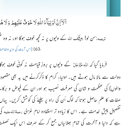
اَلَاۤ اِنَّ اَوْلِیَآءَ اللّٰهِ لَا خَوْفٌ عَلَیْهِمْ وَ لَا هُ
ترجمہ
اللہ
سن لو! بیشك
کے ولیوں پر نہ کچھ خوف ہوگا اور نہ وہ
:
،63)
(اس آیت کی مزید وضاحت
اللہ
عَزَّوَجَلَّ
فرمايا گیا کہ
کے ولیوں پر بروزِ قیامت نہ کوئی خوف ہوگا 
دولت سے مالا مال ہوتے ہیں۔ اولیاءِ کرام کا ذکرکرنے میں یہ بھی مقصود ہے
والوں)
کی عظمت و شان کی معرفت نصیب ہو اور ان کے فیوض و برکات
صفات کا علم حاصل ہوتا کہ لوگ اُن کی راہ پر چلنے کی کوشش کریں۔
یہاں 
رحمۃ اللہ علیہ
تفصیل پیش ِ خدمت ہے۔ اس کا زیادہ تر استفادہ امام غزالی
کی
ہے کہ دنیا و آخرت کی تمام بھلائیاں جمع کر کے صرف اس ایک خصلت