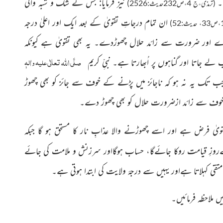
۔
نیز فرمایا: جس نے شک و شبہ والی
(ترمذی،ج 4،ص232حدیث:2526)
ان تمام درجاتِ تقویٰ کے بعد ایک اور اعلیٰ درجہ
 اور ضرورت سے زائد حلال چھوڑدے۔ یہ بھی تقویٰ ہے کیونکہ
اللہ
صلَّی
تعالٰی علیہ واٰلہٖ
 جاتا اور گناہوں پر اُبھارتا ہے۔ نبیِّ کریم
ب تک یہ نہ ہو کہ ناجائز میں پڑنے کے خوف سے جائز کو بھی چھوڑ
ے خوف سے زائد ازضرورت حلال کو بھی چھوڑ دے۔
یٰ فرض ہے اور اسے چھوڑنے والا عذابِ نار کا مستحق ہو گا جبکہ
وزِ قیامت روکا جائےگا، حساب ہوگااور سرزنش و
ملامت کی جائے
ل متقی کہلاتا ہےاور یہیں سے درجۂ ولایت کی ابتدا ہوتی ہے۔
ں ملاحظہ فرمائیں۔