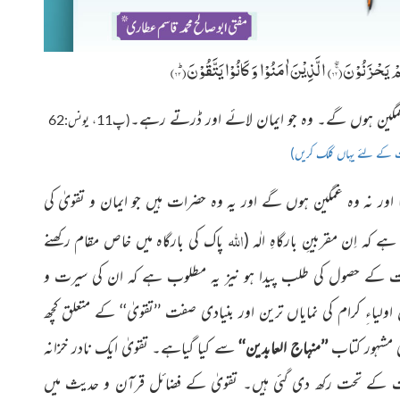
مْ یَحْزَنُوْنَۚۖ(
۶۲
) الَّذِیْنَ اٰمَنُوْا وَ كَانُوْا یَتَّقُوْنَؕ(
۶۳
)
 غمگین ہوں گے۔ وہ جو ایمان لائے اور ڈرتے رہے۔
(پ11، یونس:62
 کے لئے یہاں کلک کریں)
اور نہ وہ غمگین ہوں گے اور یہ وہ حضرات ہیں جو ایمان و تقویٰ کی
اللہ
 کہ اِن مقربینِ بارگاہِ الٰہ
(
پاک کی بارگاہ میں خاص مقام رکھنے
 کے حصول کی طلب پیدا ہو نیز یہ مطلوب ہے کہ ان كی سیرت و
اولیاءِ کرام کی نمایاں ترین اور بنیادی صفت
’’تقویٰ‘‘ کے متعلق کچھ
 مشہور کتاب
’’منہاج العابدین‘‘
سے کیا گیاہے۔ تقویٰ ایک نادر خزانہ
 کے تحت رکھ دی گئی ہیں۔ تقویٰ کے فضائل قرآن و حدیث میں