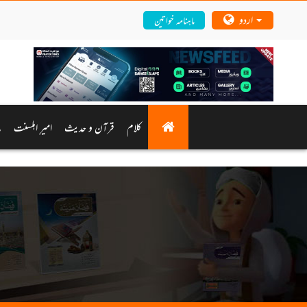
اردو
ماہنامہ خواتین
کلام
قرآن و حدیث
امیرِ اہلسنت
م