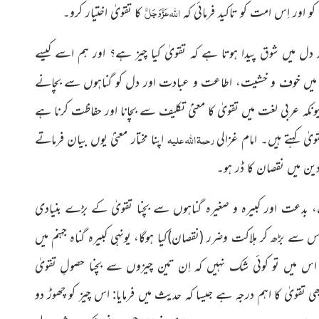
عَزَّوَجَلَّ
اللہ
کو اور اِس امت کو تاکید فرمائی کہ
کا تقویٰ اختیار کرو۔
دل میں شوق پیدا ہوتا ہے کہ تقویٰ کیا چیز ہے؟ اور ہم اسے کیسے
مجید میں خوف و خشیت، اطاعت و عبادت اور
دل کو گناہوں سے بچانے
یونکہ عربی لغت میں تقویٰ کا معنیٰ تکلیف سے بچانا اور حفاظت کرنا ہے
رحمۃ اللہ علیہ
 کہتے ہیں۔ امام غزالی
اپنا مختار معنیٰ یوں بیان فرماتے
ین میں نقصان کا ڈر ہو۔
، بدعت اور کبیرہ و صغیرہ گناہوں سے بچنا تقویٰ کے بڑے بنیادی
 اس سے بڑھ کر ہلاکت وضرر
(نقصان)
کیا ہوگا، یونہی کبیرہ گناہ جہنم میں
 اس میں تو کوئی شک نہیں کہ اِن تین چیزوں سے بچنا حصولِ تقویٰ
قویٰ کا اہم درجہ ہے جیسا کہ حدیث میں فرمایا: اس چیز کو چھوڑ دو