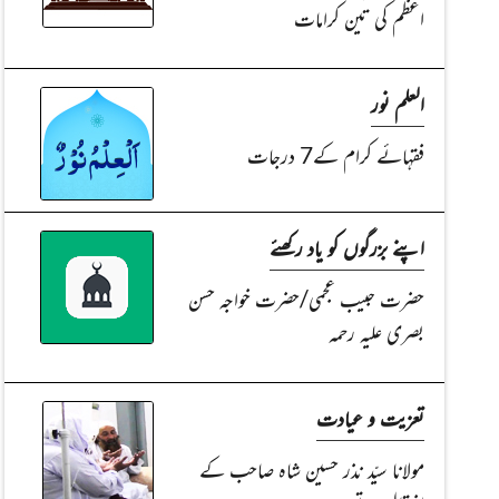
اعظم کی تین کرامات
العلم نور
فقہائے کرام کے7 درجات
اپنے بزرگوں کو یاد رکھئے
حضرت حبیب عجمی/حضرت خواجہ حسن
بصری علیہ رحمہ
تعزیت و عیادت
مولانا سیّد نذر حسین شاہ صاحب کے