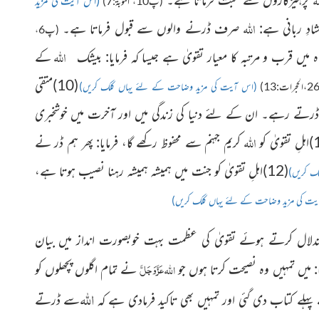
(اس آیت کی مزید
(پ10، التوبۃ:7)
اللہ
صرف ڈرنے والوں سے قبول فرماتا ہے۔
(پ6،
اللہ
ہ میں قرب و مرتبہ کا معیار تقویٰ ہے جیسا کہ فرمایا: بیشک
کے
(10)متقی
(اس آیت کی مزید وضاحت کے لئے یہاں کلک کریں)
 ڈرتے رہے۔ ان کے لئے دنیا کی زندگی میں اور آخرت میں خوشخبری
اللہ
کریم جہنم سے محفوظ رکھے گا، فرمایا: پھر ہم ڈر نے
(12)اہلِ تقویٰ کو جنت میں ہمیشہ ہمیشہ رہنا نصیب ہوتا ہے،
ک کریں)
ت کی مزید وضاحت کے لئے یہاں کلک کریں)
تدلال کرتے ہوئے تقویٰ کی عظمت بہت خوبصورت انداز میں بیان
عَزَّوَجَلَّ
اللہ
ا: میں تمہیں وہ نصیحت کرتا ہوں جو
نے تمام اگلوں پچھلوں کو
اللہ
پہلے کتاب دی گئی اور تمہیں بھی تاکید فرمادی ہے کہ
سے ڈرتے