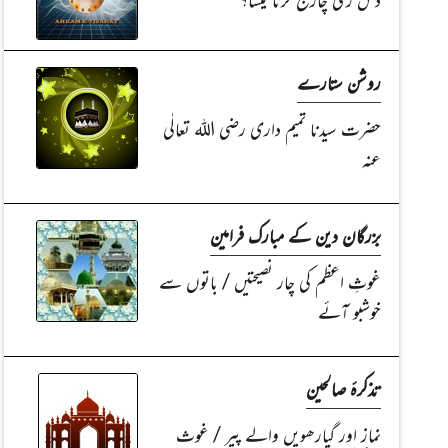
روشن ستارے
حضرت سیدنا تمیم داری رضی اللہ تعالٰی
عنہ
بزرگان دین کے مبارک فرامین
غوثِ اعظم کی چار نصیحتیں / باتوں سے
خوشبو آئے
تذکرۂ صالحین
نماز اور گیارھویں والے پیر / غوث