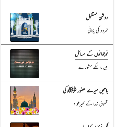
روشن مستقبل
نمرود کی پٹائی
نوجوانوں کے مسائل
بن مانگے مشورے
باتیں میرے حضور ﷺ کی
مخلوقِ خدا کے خیرخواہ
کچھ نیکیاں کمالے