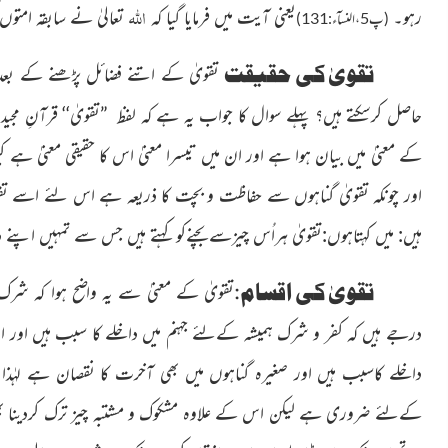
اللہ
رہو۔
یعنی آیت میں فرمایا گیا کہ
تعالیٰ نے سابقہ امتوں 
(پ5،النسآء:131)
تقویٰ کی حقیقت
تقویٰ کے اتنے فضائل پڑھنے کے بعد 
حاصل کرسکتے ہیں؟ پہلے سوال کا جواب یہ ہے کہ لفظ ”تقویٰ‘‘ قرآنِ 
کے معنیٰ میں بیان ہوا ہے اور ان میں تیسرا معنیٰ اس کا حقیقی معنیٰ ہے ک
اور چونکہ تقوی
ٰ گناہوں سے حفاظت و بچت کا ذریعہ ہے اس لئے اسے تقویٰ
ہیں: میں کہتاہوں:تقویٰ ہراُس چیزسےبچنےکو کہتے ہیں جس سے تمہیں اپنے د
تقویٰ کی اقسام:
تقویٰ کے معنیٰ سے یہ واضح ہوا کہ شرک
درجے ہیں کہ کفر و شرک ہمیشہ کےلئے جہنم میں داخلے کا سبب ہیں اور
داخلے کاسبب ہیں اور صغیرہ گناہوں میں بھی آخرت کا نقصان ہے لہٰذا
کےلئے ضروری ہے لیکن اس کے علاوہ مشكوك و مشتبہ چیز ترک کردینا بھی ت