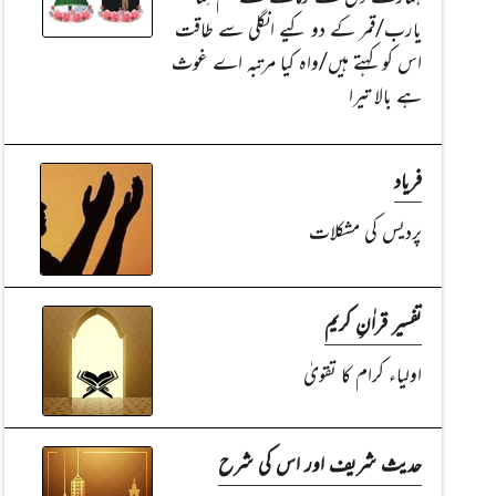
یارب/قمر کے دو کیے انگلی سے طاقت
اس کو کہتے ہیں/واہ کیا مرتبہ اے غوث
ہے بالا تیرا
فریاد
پردیس کی مشکلات
تفسیر قراٰنِ کریم
اولیاء کرام کا تقویٰ
حدیث شریف اور اس کی شرح