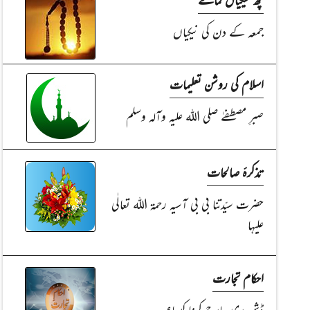
جمعہ کے دن کی نیکیاں
اسلام کی روشن تعلیمات
صبرِ مصطفےٰ صلی اللہ علیہ وآلہ وسلم
تذکرۂ صالحات
حضرت سیّدتنا بی بی آسیہ رحمۃ اللہ تعالٰی
علیہا
احکام تجارت
ڈش ری چارج کرنا کیسا؟