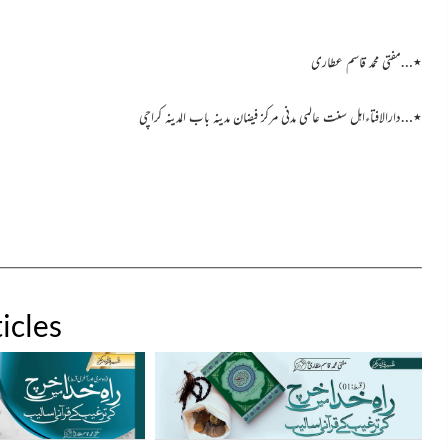
٭…مفتی محمد قاسم عطاری
٭…دارالافتاءاہل سنت عالمی مدنی مرکز فیضان مدینہ باب المدینہ کراچی
icles