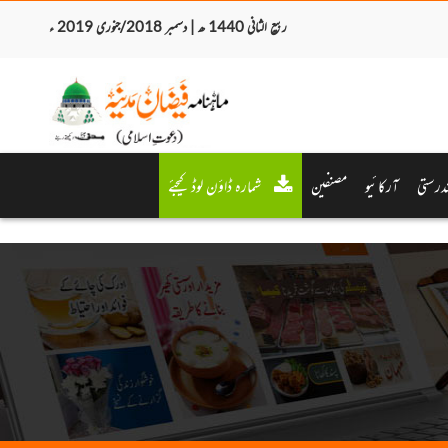
ربیع الثانی 1440 ھ | دسمبر 2018/جنوری 2019 ء
درستی
آرکائیو
مصنفین
شمارہ ڈاؤن لوڈ کیجئے