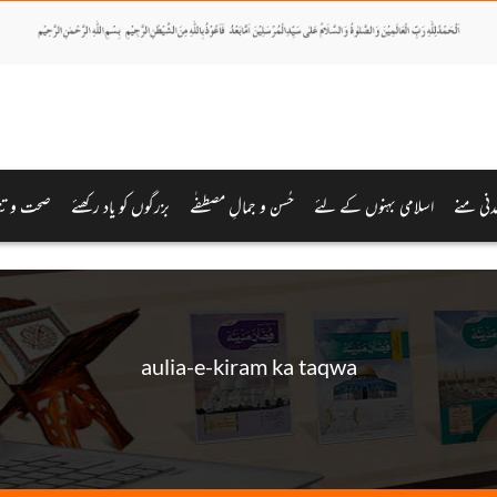
دنی منے
اسلامی بہنوں کے لئے
حُسن و جمالِ مصطفٰے
بزرگوں کو یاد رکھئے
صحت و تن
aulia-e-kiram ka taqwa