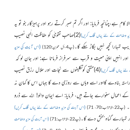
 کام ہے،چنانچہ فرمایا: اور اگر تم صبر کرتے رہو اور پرہیزگاربنو تو یہ
(2)صاحبِ تقویٰ کو حفاظتِ الٰہی نصیب
ید وضاحت کے لئے یہاں کلک کریں)
ریب تمہارا کچھ نہیں بگاڑ سکے گا۔
(اس آیت کی مزید
(پ4،اٰل عمرٰن:120)
ے اور انہیں اپنی معیت و قرب سے سرفراز فرماتا ہے: اور جان لو کہ
(4)متقی کوتکلیفوں سے نجات اور حلال رزق نصیب
لئے یہاں کلک کریں)
راستہ بنادے گااور اسے وہاں سے روزی دے گا جہاں اس کا گمان نہ
اللہ
سے ڈرو
ا۔
(پ22،الاحزاب:70، 71)
(اس آیت کی مزید وضاحت کے لئے یہاں کلک کریں)
(پ22،الاحزاب:71)
(اس آیت کی مزید وضاحت
لہ
پرہیزگاروں سے محبت فرماتا ہے۔