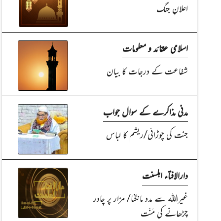
اعلانِ جنگ
اسلامی عقائد و معلومات
شفاعت کے درجات کا بیان
مدنی مذاکرے کے سوال جواب
جنت کی چوڑائی/ریشم کا لباس
دارالافتاء اہلسنت
غیراللہ سے مدد مانگنا/ مزار پر چادر
چڑھانے کی مَنّت