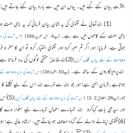
بکثرت بیان کئے گئے ہیں۔ یہاں ان میں سے باره بیان کئے جاتے ہیں:
اللہ
(1)
تعالیٰ نے تقویٰ کی یہ شان بیان فرمائی کہ یہ بڑی ہمت والا
بڑی ہمت کے کاموں میں سے ہے۔
(پ4، اٰل عمرٰن:186)
(اس آیت کی مز
ہوتی ہے، فرمایا: اور اگر تم صبر کرو اور تقویٰ اختیار کرو تو ان کا مکر و ف
اللہ
عَزَّوَجَلَّ
(3)
متقی لوگوں کی مدد فرماتا ہ
وضاحت کے لئے یہاں کلک کریں)
اللہ
پرہیزگاروں کے ساتھ ہے۔
(پ10،التوبۃ:36)
(اس آیت کی مزید وضاحت کے 
اللہ
اللہ
ہوتاہے۔فرمانِ الٰہی ہے: اور جو
سے ڈرے
اس کے لیے نکلنے کا 
ہو۔
(5)اُس کے اعمال سنوارے جاتے ہیں، فرمایا: اے ایمان والو!
(پ28،الطلاق:2 ،3)
(اس آیت کی مزید وضاحت کے لئے یہاں کلک کریں)
اللہ
اور سیدھی بات کہاکرو
تمہارے اعمال تمہارے لیے سنوار دے گ
(6)تقویٰ اپنانے والے کے گناہ معاف ہو جاتے ہیں، ارشادِ عالی ہے: اور تمہارے گناہ بخش دے گا۔
ال
(7) متقی خدا کا محبوب بن جاتا ہے، فرمایا: بیشک