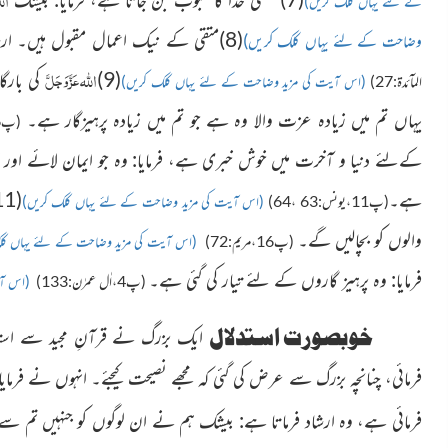
کے لئے یہاں کلک کریں)
(8)متقی کے نیک اعمال مقبول ہیں۔ ارشادِ ربانی ہے:
وضاحت کے لئے یہاں کلک کریں)
اللہ
عَزَّوَجَلَّ
(9)
کی بارگا
المآئدة:27)
(اس آیت کی مزید وضاحت کے لئے یہاں کلک کریں)
یہاں تم میں زیادہ عزت والا وہ ہے جو تم میں زیادہ پرہیزگار ہے۔
(پ26،الحجرات:13)
کےلئے دنیا و آخرت میں خوش خبری ہے، فرمایا: وہ جو ایمان لائے اور
ہے۔
(11)اہلِ تقویٰ کو
(پ11،یونس:63 ،64)
(اس آیت کی مزید وضاحت کے لئے یہاں کلک کریں)
والوں کو بچالیں گے۔
(پ16،مریم:72)
(اس آیت کی مزید وضاحت کے لئے یہاں کل
فرمایا: وہ پرہیز گاروں کے لئے تیار کی گئی ہے۔
(پ4،اٰل عمرٰن:133)
(اس آی
خوبصورت استدلال
ایک بزرگ نے قرآنِ مجید سے اس
فرمائی، چنانچہ بزرگ سے عرض کی گئی کہ مجھے نصیحت کیجئے۔ انہوں نے فرمای
فرمائی ہے، وہ ارشاد فرماتا ہے: بیشک ہم نے ان لوگوں کو جنہیں تم سے 