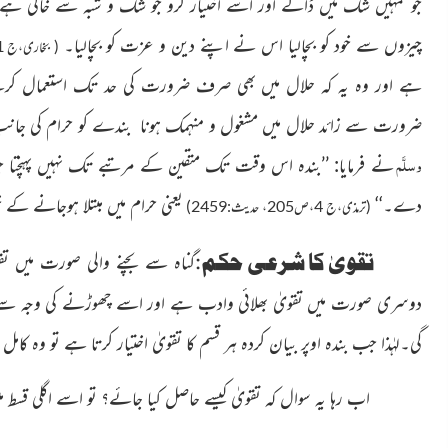
جو تمہیں شک میں ڈالے اور اسے اختیار کرو جو شک و شبہ سے خالی ہے
چیزوں سے خود کو بچالیا اس نے اپنے دین و عزت کو بچالیا۔
( بخاری،ج 1،ص33، حدیث:52)
ہے اور وہ یہ کہ حلال میں بھی صرف ضرورت کی حد تک استعمال کرے
ضرورت سے زائد حلال میں مشغول و منہمک ہونا بندے کو حرام کی جانب لے
وسلَّم
نے فرمایا: ’’بندہ اس وقت تک متقین کے مرتبے تک نہیں پہنچتا ج
دے۔‘‘
یعنی حرام میں مبتلا ہوجانے ک
(ترمذی،ج 4،ص205، حدیث:2459)
تقویٰ کا شرعی حکم:
گناہ سے بچنے والی صورت میں تقو
دوسری صورت میں تقویٰ بھلائی وادب ہے اور اسے چھوڑنے کی وجہ سےر
گی۔لہٰذا جب بندہ اوپر بیان کردہ ہر قسم کا تقویٰ اختیار کرتا ہے تو وہ کام
اب رہا یہ سوال کہ تقویٰ کیسے حاصل کیا جائے؟ تو اسے اگلی قسط می