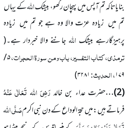
اللہ
بنایاتاکہ تم
آپس میں
پہچان رکھو، بیشک
کے یہاں
تم میں
زیادہ
عزت والا وہ ہے جو تم میں
زیادہ
اللہ
پرہیزگارہے بیشک
جاننے والا خبردار ہے۔
(
ترمذی، کتاب التفسیر، باب ومن سورۃ الحجرات،
/
۵
، الحدیث:
)
۳۲۸۱
۱۷۹
رَضِیَ اللہ تَعَالٰی عَنْہُ
(
2
)…
حضرت عداء بن خالد
صَلَّی اللہ
فرماتے ہیں :میں
حجۃ الوداع کے دن نبی اکرم
تَعَالٰی عَلَیْہِ
وَاٰلِہٖ وَ سَلَّمَ