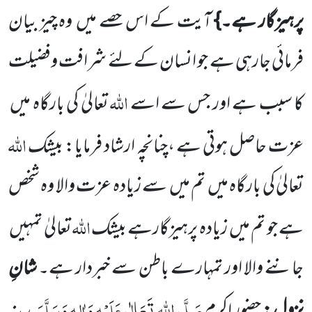
پرہیزگار ہے۔}
آیت کے اس حصے میں
وہ چیز بیان
فرمائی جارہی ہے جو انسان کے لئے شرافت وفضیلت
اللہ
کا سبب ہے اور جس سے اسے
تعالیٰ کی بارگاہ میں
اللہ
عزت حاصل ہوتی ہے ،چنانچہ ارشاد
فرمایا: بیشک
تعالیٰ کی بارگاہ میں
تم میں
سے زیادہ عزت
والا وہ شخص
اللہ
ہے جو تم میں
زیادہ پرہیزگارہے بیشک
تعالیٰ تمہیں
جاننے والا اور تمہارے باطن سے خبردار ہے۔
شانِ
صَلَّی اللہ تَعَالٰی عَلَیْہِ
وَاٰلِہٖ وَسَلَّمَ
نزول:
حضورِ اکرم
مدینہ