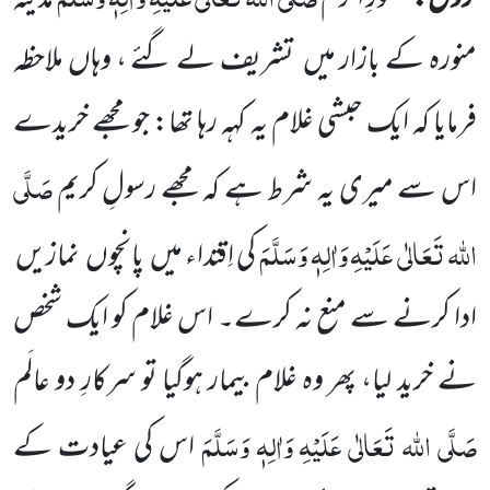
منورہ کے بازار میں
تشریف لے گئے ، وہاں ملاحظہ
فرمایا کہ ایک حبشی
غلام یہ کہہ رہا تھا:
جو مجھے خریدے
صَلَّی
اس سے میری یہ شرط ہے کہ مجھے رسولِ کریم
اللہ تَعَالٰی عَلَیْہِ
وَاٰلِہٖ وَسَلَّمَ
کی اِقتداء میں
پانچوں
نمازیں
ادا کرنے سے منع نہ کرے۔ اس غلام کو ایک شخص
نے خرید لیا، پھر وہ غلام بیمار ہوگیا تو سرکارِ دو عالَم
صَلَّی اللہ
تَعَالٰی عَلَیْہِ
وَاٰلِہٖ وَسَلَّمَ
اس کی عیادت کے