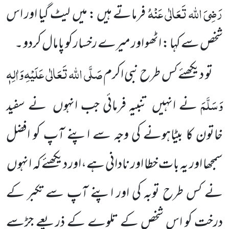
رَضِیَ اللہ تَعَالٰی عَنْہُ
فرماتے ہیں : میں
لیٹ گیا اور اس
شخص سے کہا : اٹھو اور میرے رخسار کو پامال کردو ۔
صَلَّی اللہ تَعَالٰی عَلَیْہِ
وَاٰلِہٖ
تو دیکھئے کس طرح نبی اکرم
وَسَلَّمَ
نے انہیں
تنبیہ فرمائی جب انہوں
نے سفید
خاتون کا
بیٹاہونے کی وجہ سے اپنے آپ کو افضل
سمجھا اور یہ بات خطا اور نادانی ہے،اور دیکھئے کہ انہوں
نے کس طرح توبہ کی اور اپنے آپ سے تکبر کے
درخت کو اس شخص کے تلوے کے ذریعے جڑسے