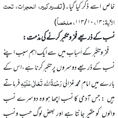
تفسیرکبیر، الحجرات، تحت
خاص اسے ذکر کیا گیا۔
(
الآیۃ:
،
، ملخصاً
)
۱۱۳
/
۱۰
۱۳
نسب کے ذریعے فخر و تکبر کرنے کی مذمت :
فخر وتکبُّر کے اَسباب میں
سے ایک اہم سبب اپنے
نسب کے ذریعے دوسروں
پر تکبر کرنا ہے ،اس کے
رَحْمَۃُاللہ تَعَالٰی عَلَیْہِ
بارے
میں
امام محمد غزالی
فرماتے
ہیں
: جس آدمی کا نسب اچھا ہو وہ دوسرے نسب
والوں
کو حقیر جانتا ہے اور
بعض لوگ حسب ونسب