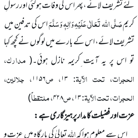
لئے تشریف لائے ،پھر اس کی وفات ہوگئی اور رسولِ
صَلَّی اللہ تَعَالٰی عَلَیْہِ
وَاٰلِہٖ
وَسَلَّمَ
کریم
اس کی تدفین میں
تشریف لائے، اس کے بارے میں
لوگوں
نے کچھ کہا
مدارک،
تو اس پر یہ آیت ِکریمہ نازل ہوئی۔
(
الحجرات، تحت الآیۃ:
، ص
، جلالین،
۱۱۵۶
۱۳
الحجرات، تحت الآیۃ:
، ص
، ملتقطاً
)
۴۲۸
۱۳
عزت اور فضیلت کا مدار پرہیزگاری ہے :
اللہ
اس سے معلوم ہوا کہ
تعالیٰ کی بارگاہ میں
عزت و