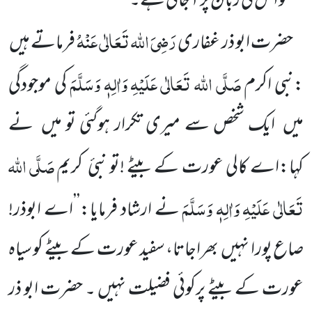
گفتگو ا س کی زبان پر آ جاتی ہے۔
رَضِیَ اللہ تَعَالٰی عَنْہُ
حضرت ابو ذر غفاری
فرماتے ہیں
صَلَّی اللہ تَعَالٰی عَلَیْہِ
وَاٰلِہٖ وَسَلَّمَ
:نبی اکرم
کی موجودگی
میں
ایک
شخص سے میری تکرار ہوگئی تو میں
نے
صَلَّی اللہ
کہا:اے کالی عورت کے بیٹے !تو نبیٔ کریم
تَعَالٰی عَلَیْہِ
وَاٰلِہٖ وَسَلَّمَ
نے ارشاد
فرمایا:’’اے ابوذر!
صاع پورا نہیں
بھراجاتا، سفید عورت کے بیٹے کو سیاہ
عورت کے بیٹے پرکوئی فضیلت نہیں ۔ حضرت ابو ذر