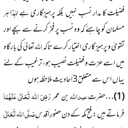
فضیلت کا مدار نسب نہیں
بلکہ پرہیزگاری ہے لہٰذا ہر
مسلمان
کو چاہئے کہ وہ نسب پر فخر کرنے سے بچے اور
اللہ
تقویٰ و پرہیز گاری اختیار کرے تاکہ
تعالیٰ کی بارگاہ
میں
اسے عزت و فضیلت نصیب ہو، ترغیب کے لئے
یہاں
اس سے متعلق
3
اَحادیث ملاحظہ ہوں
عبداللہ
رَضِیَ اللہ تَعَالٰی عَنْہُمَا
(
1
)…
حضرت
بن عمر
صَلَّی اللہ تَعَالٰی
فرماتے ہیں
:فتحِ مکہ کے دن حضورِ اَقدس