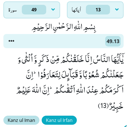
اٰياتها
سورۃ
49
13
بِسْمِ اللّٰهِ الرَّحْمٰنِ الرَّحِیْمِ
49.13
یٰۤاَیُّهَا النَّاسُ اِنَّا خَلَقْنٰكُمْ مِّنْ ذَكَرٍ وَّ اُنْثٰى وَ
جَعَلْنٰكُمْ شُعُوْبًا وَّ قَبَآىٕلَ لِتَعَارَفُوْاؕ-اِنَّ
اَكْرَمَكُمْ عِنْدَ اللّٰهِ اَتْقٰىكُمْؕ-اِنَّ اللّٰهَ عَلِیْمٌ
خَبِیْرٌ(13)
Kanz ul Iman
Kanz ul Irfan