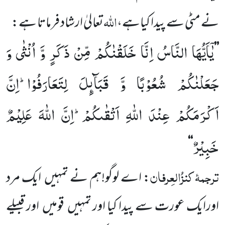
اللہ
نے مٹی سے پیدا کیاہے،
تعالیٰ ارشاد فرماتا ہے:
یٰۤاَیُّهَا النَّاسُ اِنَّا خَلَقْنٰكُمْ مِّنْ ذَكَرٍ وَّ اُنْثٰى وَ
’’
جَعَلْنٰكُمْ شُعُوْبًا وَّ قَبَآىٕلَ لِتَعَارَفُوْاؕ-اِنَّ
اَكْرَمَكُمْ عِنْدَ اللّٰهِ اَتْقٰىكُمْؕ-اِنَّ اللّٰهَ عَلِیْمٌ
خَبِیْرٌ
‘‘
ترجمۂ
کنزُالعِرفان
: اے لوگو!ہم نے تمہیں
ایک مرد
اور
ایک عورت سے پیدا کیا اور تمہیں
قومیں
اور قبیلے