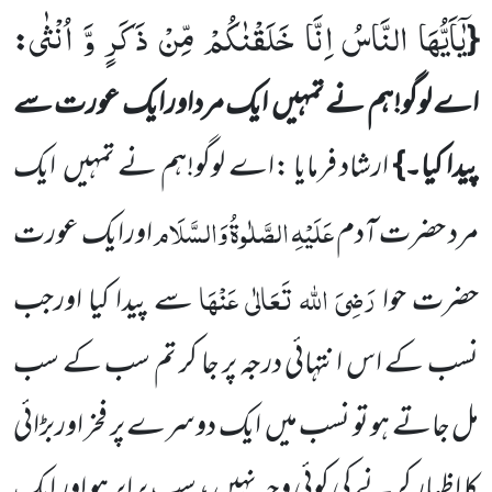
یٰۤاَیُّهَا النَّاسُ اِنَّا خَلَقْنٰكُمْ مِّنْ ذَكَرٍ وَّ اُنْثٰى
:
{
اے لوگو!ہم نے تمہیں
ایک مرداورایک عورت سے
پیدا کیا۔}
ارشاد فرمایا :اے لوگو!ہم نے تمہیں
ایک
عَلَیْہِ
الصَّلٰوۃُ
وَالسَّلَام
مرد حضرت آدم
اورایک عورت
رَضِیَ اللہ تَعَالٰی عَنْہَا
حضرت حوا
سے پیدا کیا اورجب
نسب کے اس انتہائی درجہ پر جا کر تم سب کے سب
مل جاتے ہو تو نسب میں
ایک دوسرے پر فخر اوربڑائی
کا اظہار کرنے کی کوئی وجہ نہیں ، سب برابر ہو اور ایک