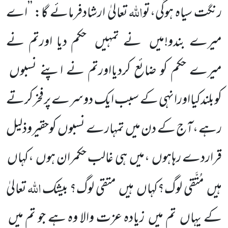
اللہ
رنگت سیاہ ہوگی،تو
تعالیٰ ارشادفرمائے گا: ’’اے
میرے بندو!میں
نے تمہیں
حکم دیا اورتم نے
میرے حکم کو
ضائع کردیااورتم نے اپنے نسبوں
کوبلندکیااورانہی کے سبب ایک دوسرے پرفخرکرتے
رہے ،آج کے دن میں
تمہارے نسبوں
کوحقیروذلیل
قراردے رہاہوں
،میں
ہی غالب حکمران ہوں
،کہاں
اللہ
ہیں
مُتَّقی لوگ؟کہاں
ہیں
متقی لوگ؟ بیشک
تعالیٰ
کے یہاں
تم میں
زیادہ عزت والا وہ ہے جو تم میں