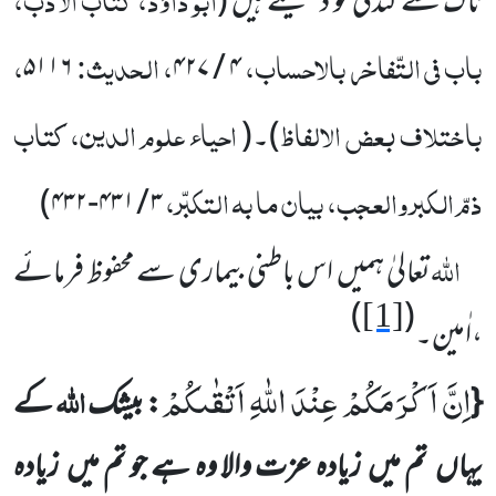
ناک سے گندگی کو
دھکیلتے ہیں
(
باب فی التّفاخر بالاحساب،
، الحدیث:
،
۵۱۱۶
۴۲۷
/
۴
باختلاف بعض الالفاظ
احیاء علوم الدین، کتاب
)
۔
(
ذمّ الکبر والعجب، بیان ما بہ التکبّر،
)
۴۳۲
-
۴۳۱
/
۳
اللہ
تعالیٰ ہمیں
اس باطنی بیماری سے محفوظ فرمائے
)
(
[1]
،اٰمین۔
اِنَّ اَكْرَمَكُمْ عِنْدَ اللّٰهِ اَتْقٰىكُمْ
اللہ
{
: بیشک
کے
یہاں
تم میں
زیادہ عزت والا وہ ہے جو تم میں
زیادہ