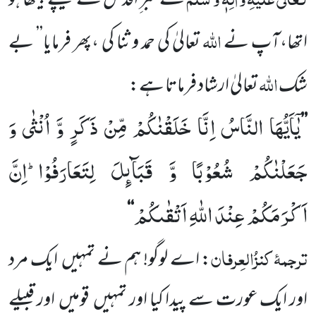
کے منبر ِاقدس کے نیچے بیٹھا ہو
اللہ
اتھا،آپ نے
تعالیٰ کی حمد و ثنا کی ،پھر فرمایا’’ بے
اللہ
شک
تعالیٰ ارشاد فرماتا ہے:
یٰۤاَیُّهَا النَّاسُ اِنَّا خَلَقْنٰكُمْ مِّنْ ذَكَرٍ وَّ اُنْثٰى وَ
’’
جَعَلْنٰكُمْ شُعُوْبًا وَّ قَبَآىٕلَ لِتَعَارَفُوْاؕ-اِنَّ
اَكْرَمَكُمْ عِنْدَ اللّٰهِ اَتْقٰىكُمْ
‘‘
ترجمۂ
کنزُالعِرفان
: اے لوگو! ہم نے تمہیں
ایک مرد
اور
ایک عورت سے پیدا کیا اور تمہیں
قومیں
اور قبیلے