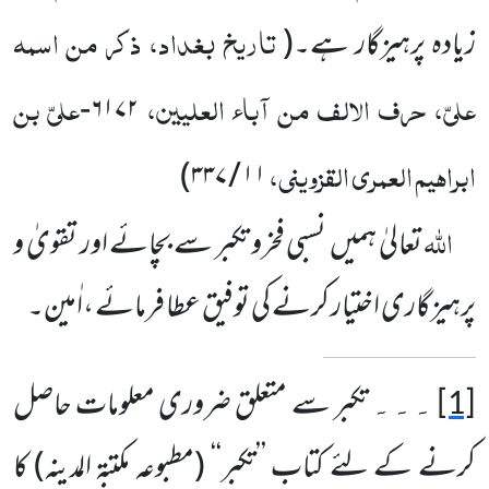
تاریخ بغداد، ذکر من اسمہ
زیادہ پرہیزگار ہے۔
(
علیّ، حرف الالف من آباء العلیین،
علیّ بن
-
۶۱۷۲
ابراہیم العمری القزوینی،
)
۳۳۷
/
۱۱
اللہ
تعالیٰ ہمیں
نسبی فخرو تکبر سے بچائے اور تقویٰ و
پرہیزگاری اختیار کرنے کی توفیق عطا فرمائے ،اٰمین۔
تکبر سے متعلق ضروری معلومات حاصل
۔۔۔
[1]
کرنے کے لئے کتاب ’’تکبر‘‘
(مطبوعہ مکتبۃ المدینہ)
کا