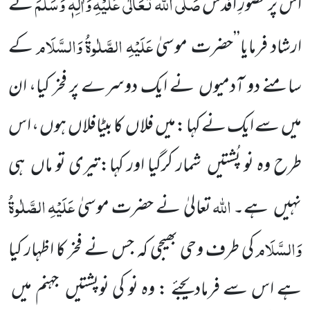
صَلَّی اللہ
تَعَالٰی عَلَیْہِ
وَاٰلِہٖ وَسَلَّمَ
اس پر حضورِ اَقدس
نے
عَلَیْہِ
الصَّلٰوۃُ
وَالسَّلَام
ارشاد فرمایا’’حضرت موسیٰ
کے
سامنے دو
آدمیوں
نے ایک دوسرے پر فخر کیا، ان
میں
سے ایک نے کہا :میں
فلاں
کا بیٹافلاں
ہوں ، اس
طرح وہ نو پُشتیں
شمار کرگیا اور کہا:تیری تو ماں
ہی
اللہ
عَلَیْہِ
الصَّلٰوۃُ
نہیں
ہے۔
تعالیٰ نے حضرت موسیٰ
وَالسَّلَام
کی طرف وحی بھیجی
کہ جس نے فخر کا اظہار کیا
ہے اس سے فرمادیجئے : وہ نو
کی نوپشتیں
جہنم میں