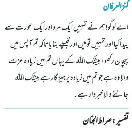
کنزالعرفان
اے لوگو!ہم نے تمہیں ایک مرد اورایک عورت سے
پیدا کیا اور تمہیں قومیں اور قبیلے بنایاتاکہ تم آپس میں
پہچان رکھو، بیشک اللہ کے یہاں تم میں زیادہ عزت
والا وہ ہے جو تم میں زیادہ پرہیزگارہے بیشک اللہ
جاننے والا خبردار ہے۔
تفسیر : ‎صراط الجنان