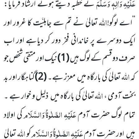
عَلَیْہِ
وَاٰلِہٖ
وَسَلَّمَ
نے خطبہ دیتے ہوئے ارشاد فرمایا:
اللہ
’’اے لوگو!
تعالیٰ نے تم سے جاہلِیَّت کا غرور اور
ایک دوسرے پر خاندانی فخر
دور کر دیاہے اور اب
صرف دو قسم کے لوگ ہیں
(
1
)
نیک اور متقی شخص جو
اللہ
کہ
تعالیٰ کی بارگاہ میں
معزز ہے۔
(
2
)
گناہگار
اور بد
اللہ
بخت آدمی ،
تعالیٰ کی بارگاہ میں
ذلیل و خوار ہے ۔
عَلَیْہِ
الصَّلٰوۃُ
وَالسَّلَام
تمام لوگ حضرت آدم
کی اولاد
عَلَیْہِ
الصَّلٰوۃُ
وَالسَّلَام
اللہ
ہیں
اور حضرت آدم
کو
تعالیٰ