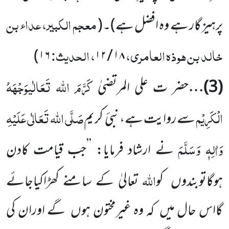
معجم الکبیر، عداء بن
پرہیز گار ہے وہ افضل ہے)۔
(
خالد بن ہوذہ العامری،
، الحدیث:
)
۱۶
۱۲
/
۱۸
کَرَّمَ اللہ تَعَالٰیوَجْہَہُ
(
3
)…
حضر ت علی المرتضیٰ
الْکَرِیْم
صَلَّی اللہ تَعَالٰی عَلَیْہِ
سے روایت ہے، نبیٔ کریم
وَاٰلِہٖ وَسَلَّمَ
نے ارشاد فرمایا: ’’جب قیامت کادن
اللہ
ہوگاتوبندوں
کو
تعالیٰ کے سامنے کھڑاکیاجائے
گااس حال میں
کہ وہ غیرمختون ہوں
گے
اوران کی