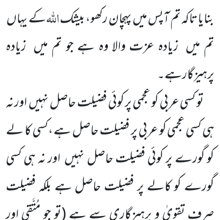
اللہ
بنایا تاکہ تم
آپس میں
پہچان رکھو، بیشک
کے یہاں
تم میں
زیادہ
عزت والا وہ ہے جو تم میں
زیادہ
پرہیزگارہے۔
تو کسی عربی کو عجمی پر کوئی فضیلت حاصل نہیں
اور نہ
ہی کسی عجمی کو عربی پر فضیلت حاصل ہے ،کسی کا لے
کو گورے پر کوئی فضیلت حاصل نہیں
اور نہ ہی کسی
گورے کو کالے پر فضیلت حاصل ہے بلکہ فضیلت
صرف تقویٰ و پرہیزگاری سے ہے
(تو جو مُتَّقی اور