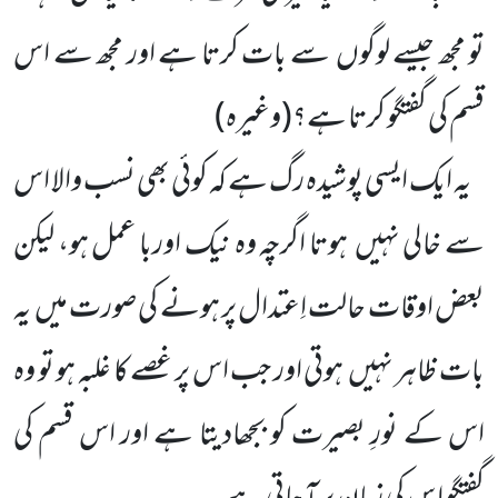
تو مجھ جیسے لوگوں
سے بات کرتا ہے اور مجھ سے اس
قسم کی گفتگو کرتا ہے؟
(وغیرہ)
یہ ایک ایسی پوشیدہ رگ ہے کہ کوئی بھی نسب والا اس
سے خالی نہیں
ہوتا اگرچہ وہ نیک اوربا عمل ہو، لیکن
بعض اوقات حالت اِعتدال پر ہونے کی صورت میں
یہ
بات ظاہر نہیں
ہوتی اور جب اس پر غصے کا غلبہ ہو تو وہ
اس کے نورِ بصیرت کو بجھادیتا ہے اور اس قسم کی