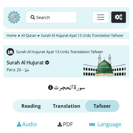
Search
Go
Home
➤
Al-Quran
➤
Surah Al Hujurat Ayat 13 Urdu Translation Tafseer
Surah Al Hujurat Ayat 13 Urdu Translation Tafseer
Surah Al Hujurat
حٰمٓ
Para 26 -
سورة الحجرت
Reading
Translation
Tafseer
Audio
PDF
Language