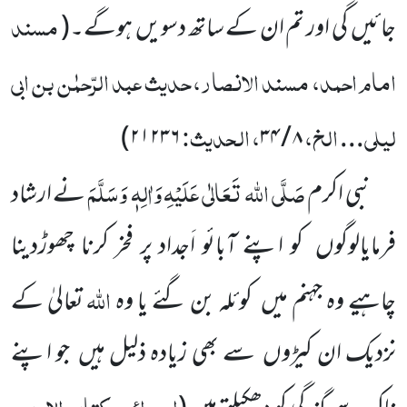
مسند
جائیں
گی اور تم ان کے ساتھ دسویں
ہوگے۔
(
امام احمد، مسند الانصار، حدیث عبد الرّحمٰن بن ابی
لیلی
الخ،
، الحدیث:
)
۲۱۲۳۶
۳۴
/
۸
...
صَلَّی اللہ تَعَالٰی عَلَیْہِ
وَاٰلِہٖ وَسَلَّمَ
نبی اکرم
نے ارشاد
فرمایالوگوں
کو اپنے آبائو اَجداد پر فخر کرنا چھوڑدینا
اللہ
چاہیے وہ
جہنم میں
کوئلہ بن گئے یا وہ
تعالیٰ کے
نزدیک ان کیڑوں
سے بھی زیادہ ذلیل ہیں
جو اپنے
ابو داؤد، کتاب الادب،