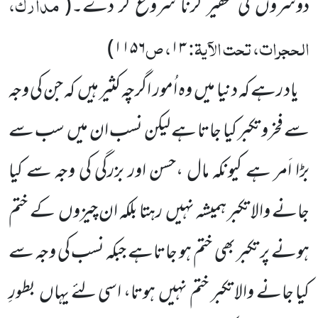
مدارک،
دوسروں کی تحقیر کرنا شروع کر دے۔
(
الحجرات، تحت الآیۃ:
، ص
)
۱۱۵۶
۱۳
یاد رہے کہ دنیا میں
وہ اُمور اگرچہ کثیر ہیں
کہ جن کی وجہ
سے فخرو تکبر کیا جاتا ہے لیکن نسب ان میں
سب سے
بڑا اَمر ہے کیونکہ مال ،حسن اور بزرگی کی وجہ سے کیا
جانے والا تکبر ہمیشہ نہیں
رہتا بلکہ ان چیزوں
کے ختم
ہونے پر تکبر بھی ختم ہو جاتاہے جبکہ نسب کی وجہ سے
کیا جانے والا تکبر ختم نہیں
ہوتا، اسی لئے یہاں
بطورِ