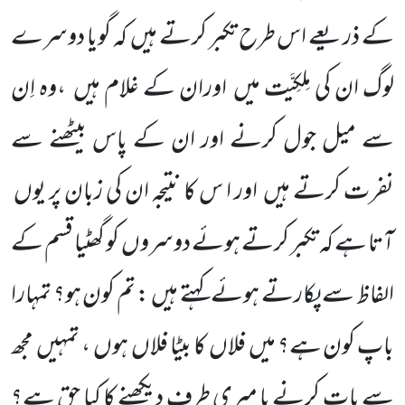
کے ذریعے اس طرح تکبر کرتے ہیں
کہ گویا دوسرے
لوگ ان کی مِلکِیَّت میں
اوران کے غلام ہیں
،وہ اِن
سے میل جول کرنے اور ان کے پاس بیٹھنے سے
نفرت کرتے ہیں
اور ا س کا نتیجہ ان کی زبان پر یوں
آتا ہے کہ تکبر کرتے ہوئے دوسروں
کو گھٹیا قسم کے
الفاظ سے پکارتے ہوئے کہتے ہیں : تم کون ہو؟ تمہارا
باپ کون ہے؟ میں
فلاں
کا بیٹا فلاں
ہوں
، تمہیں
مجھ
سے بات کرنے یا میری طرف دیکھنے کا کیا حق ہے؟