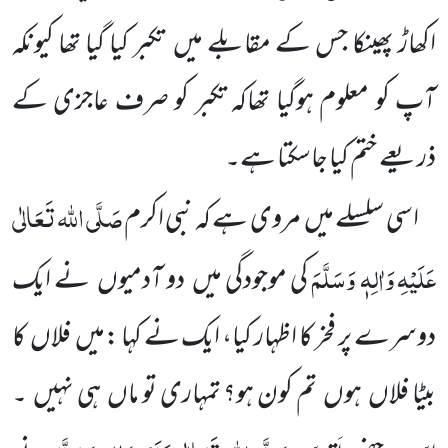
اکھاڑ پھینکا جس کے مقابلے میں
تکبر کیا گیا تھا کیونکہ
آپ کو معلوم ہوگیا تھاکہ تکبر کو صرف عاجزی کے
ذریعے ختم کیا جاسکتا ہے۔
صَلَّی اللہ تَعَالٰی
اسی سلسلے میں
مروی ہے کہ نبی اکرم
عَلَیْہِ
وَاٰلِہٖ وَسَلَّمَ
کی موجودگی میں
دو آدمیوں
نے ایک
دوسرے
پر فخر کا اظہار کیا، ایک نے کہا :میں
فلاں
کا
بیٹا
فلاں
ہوں
تم کون ہو؟ تمہاری تو ماں
ہی نہیں
۔