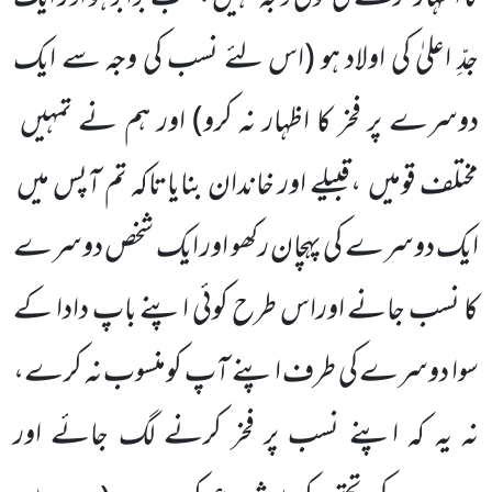
جدِّ اعلیٰ کی اولاد ہو
(اس لئے نسب کی وجہ سے ایک
دوسرے پر فخر کا اظہار نہ کرو)
اور ہم نے تمہیں
مختلف قومیں
،قبیلے اور خاندان بنایاتاکہ تم آپس میں
ایک دوسرے کی پہچان رکھو اور ایک شخص دوسرے
کا نسب جانے اوراس طرح کوئی اپنے باپ دادا کے
سوا دوسرے کی طرف اپنے آپ کومنسوب نہ کرے،
نہ یہ کہ اپنے نسب پر فخر کرنے لگ جائے اور