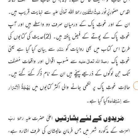
غوثُ الثَّقَلین
اقدس حضورِپُرنور
سے نہایت قریب ہیں۔
رحمۃ اللہ تعالٰی علیہ
ان کے اور غوثِ پاک کے درمیان صرف دو واسطے ہیں اور آپ
غوثِ پاک کے پوتے کے فیض یافتہ ہیں۔ (2)حدیث کی کتابوں کی
سَنَد
طرح اس کتاب میں بھی روایات کو
سے بیان کیا گیا ہے یعنی
رحمۃ اللہ تعالٰی علیہ
غوثِ پاک
سے منسوب اقوال اور واقعات مُصَنِّف
تک جن لوگوں کے ذریعے پہنچے ہیں ان کے نام ذکر کئے گئے ہیں۔
بَہْجَۃُ الْاَسْرَار
حالاتِ غوثِ پاک پر لکھی جانے والی اکثر کتابوں میں
اِسْتِفادہ
سے
کیا گیا ہے۔
مُریدوں کے لئے بِشارتیں
اعلیٰ حضرت
علیہ رحمۃ ربِّ
کے مذکورہ شعر میں جس فرمانِ عالیشان کی طرف اشارہ ہے،
العزت