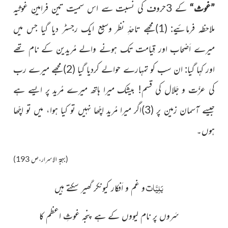
”غوث“
کے 3حروف کی نسبت سے اس سمیت تین فرامینِ
غوثیہ
ملاحظہ فرمائیے: (1)مجھے تاحدِّ نظر وسیع ایک رجسٹر دیا گیا جس میں
میرے اَصْحاب اور قِیامت تک ہونے والے مُریدین کے نام تھے
اور کہا گیا: ان سب کو تمہارے حوالے کردیا گیا (2)مجھے میرے رب
کی عزّت و جَلال کی قسم! بیشک میرا ہاتھ میرے مُرید پر ایسے ہے
جیسے آسمان زمین پر (3)اگر میرا مُرید اچّھا نہیں تو کیا ہوا، میں تو اچّھا
ہوں۔
(بہجۃ الاسرار،ص 193)
ت
بَلِیَّا
و غم و اَفکار کیونکر گھیر سکتے ہیں
سَروں پر نام لیووں کے ہے پنجہ غوثِ اعظم کا