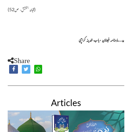
(قبالۂ بخشش، ص52)
…ماہنامہ فیضان ،باب المدینہ کراچی
٭
Share
Articles