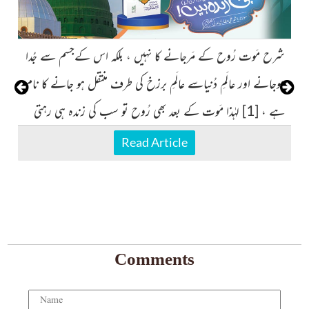
شرح مَوت رُوح کے مَرجانے کا نہیں ، بلکہ اس کےجسم سے جُدا
مح
،
ہوجانے اور عالَمِ دُنیاسے عالَمِ برزخ کی طرف منتقل ہو جانے کا نام
سی
ہے ، [1] لہٰذا مَوت کے بعد بھی رُوح تو سب کی زندہ ہی رہتی
کی
ہے
دِ
Read Article
Comments