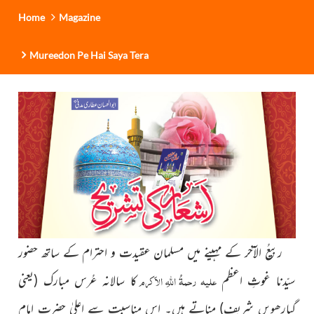
Home
Magazine
Mureedon Pe Hai Saya Tera
ربیعُ الآخر کے مہینے میں مسلمان عقیدت و احترام کے ساتھ حضور
علیہ رحمۃُ اللہِ الاَکرم
سیّدنا غوثِ اعظم
کا سالانہ
عُرس مبارک
(یعنی
گیارھویں شریف)
مناتے ہیں۔ اس مناسبت
سے اعلیٰ حضرت امام