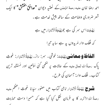
علیہ رحمۃ الرَّحمٰن
احمد رضا خان
کے نعتیہ دیوان
”حدائقِ بخشش“
کا ایک
شعر ضروری وضاحت کے ساتھ پیشِ خدمت ہے۔
بَہْجَت
بَہْجَۃُ الْاَسْرَار
اس سِر کی ہے جو
میں ہے
کہ فَلک وار مُریدوں پہ ہے سایہ تیرا
بَہْجَت
بَہْجَۃُ الْاَسْرَار
الفاظ و معانی
: خوشی۔ سِر: راز۔
: غوثِ
رحمۃُ اللہِ تعالٰی علیہ
پاک
کے حالات پر لکھی گئی اَوَّلین اور مُسْتَنَد ترین
کتاب۔ فلک وار: آسمان کی طرح۔
بَہْجَۃُ الْاَسْرَار
شرح
علیہ
نامی کتاب میں حضور سیّدنا غوثِ اعظم
رحمۃُ اللہِ الاَکرم
کا یہ فرمان نقل کیا گیا ہے کہ ”میرا دستِ حمایت