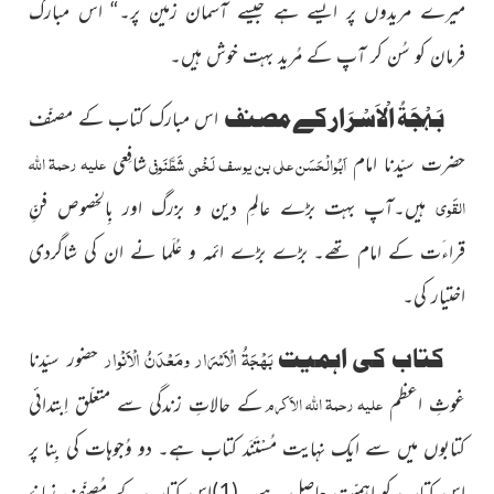
میرے مریدوں پر ایسے ہے جیسے آسمان زمین پر۔“ اس مبارک
فرمان کو سُن کر آپ کے مُرید بہت خوش ہیں۔
بَہْجَۃُ الْاَسْرَار کے مصنف
اس مبارک کتاب کے مصنّف
علیہ رحمۃ اللہ
اَبُوالْحَسَن علی بن یوسف لَخْمی شَطَّنَوفی
حضرت سیّدنا امام
شافِعی
القَوی
ہیں۔آپ بہت بڑے عالمِ دین و بزرگ اور بِالخصوص فنِّ
قراءَت کے امام تھے۔ بڑے بڑے ائمہ و عُلَما نے ان کی شاگردی
اختیار کی۔
بَہْجَۃُ الْاَسْرَار ومَعْدَنُ الْاَنْوار
کتاب کی اہمیت
حضور سیّدنا
علیہ رحمۃ اللہ الاَکرم
غوثِ اعظم
کے حالاتِ زندگی سے متعلّق اِبتدائی
کتابوں میں سے ایک نہایت مُسْتَنَد کتاب ہے۔ دو وُجوہات کی بِنا پر
اس کتاب کو اہمیّت حاصل ہے۔
(1)اس کتاب کے مُصنِّف زمانۂ