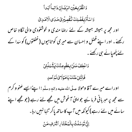
وَانْظُرْ بِعَیْنِ الرِّضَا لِیْ دَائِماً اَبَداً
وَاسْتُرْبِفَضْلِکَ تَقْصِیْرِیْ مَدَی الْاَمَدِیْ
اور مجھ پر ہمیشہ ہمیشہ کے لئے رضا مندی و خوشنودی والی نگاہِ خاص
رکھئے۔ اور اپنے فضل و اِحسان سے میری کوتاہیوں
(غفلتوں)
کو سَدا کے
لئے چُھپائے ہی رکھئے۔
وَاعْطِفْ عَلَیَّ بِعَفْوٍ مِنْکَ یَشْمَلُنِیْ
فَاِنَّنِیْ عَنْکَ یَامَوْلَایَ لَمْ اَحدِ
اور اے میرے آقا ومولا
صلَّی اللہ علیہ واٰلہٖ وسلَّم
! اپنےایسےعَفو و کرم
سے مجھ پر مہربانی فرمائیے جو اپنی آغوش میں مجھےلئے رہے
(جو مجھے اپنے
سائے میں لئے رہے)
کیونکہ میں آپ کا ساتھ پاکر تنہا نہیں رہا۔
اِنِّیْ تَوَسَّلْتُ بِالْمُخْتَارِ اَشْرَفِ مَنْ