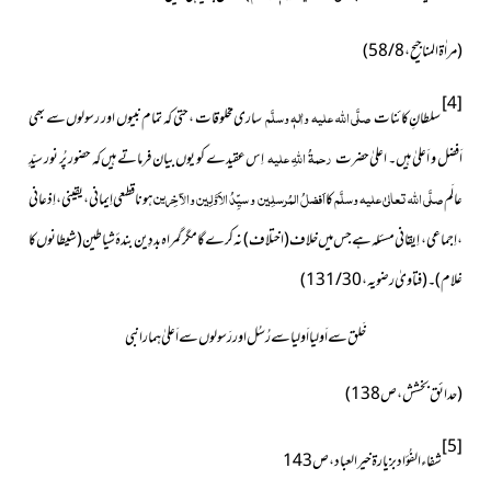
(مراٰۃ المناجیح ، 8 / 58)
[4]
صلَّی اللہ علیہ واٰلہٖ وسلَّم
سلطانِ کائنات
ساری مخلوقات ، حتی کہ تمام نبیوں اور رسولوں سے بھی
رحمۃُ اللہِ علیہ
اَفضل و اَعلیٰ ہیں۔ اعلیٰ حضرت
اِس عقیدے کو یوں بیان فرماتے ہیں کہ حضور پُر نور سیِّدِ
صلَّی اللہ تعالیٰ علیہ وسلَّم
اَفضلُ المُرسلِین و سیِّدُ الاَوَّلِین والآخِرین
عالَم
کا
ہونا قطعی اِیمانی ، یقینی ، اِذعانی
، اِجماعی ، اِیقانی مسئلہ ہے جس میں خلاف (اختلاف) نہ کرے گا مگر گمراہ بد دِین بندۂ شیاطین(شیطانوں کا
غلام)۔ (فتاویٰ رضویہ ، 30 / 131)
خَلق سے اَولیا اَولیا سے رُسُل اور رَسولوں سے اَعلیٰ ہمارا نبی
(حدائق بخشش ، ص138)
[5]
شفاء الفُؤاد بزیارۃ خیرالعباد ، ص143