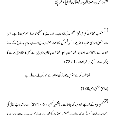
*
مدرس جامعۃ المدینہ فیضان اولیا ، کراچی
[1]
صلَّی اللہ علیہ واٰلہٖ وسلَّم
منصبِ شفاعتِ کبریٰ نبیِّ اعظم
کا عظیم خاصہ (خصوصیت) ہے۔ اس
صلَّی اللہ علیہ واٰلہٖ وسلَّم
سے متعلق اسلامی عقیدہ ملاحظہ ہو : “ ہر قسم کی شفاعت حضور
)
کے لئے
(
ثابت ہے۔ شفاعت بالوَجاہۃ ، شفاعت بالمحبۃ ، شفاعت بالاِذن ، اِن میں سے کسی کا انکار وہی کرے گا
جو گمراہ ہے۔ “
(بہارِ شریعت ، 1 / 72)
شفاعَت کرے حَشر میں جو رضؔا کی سِوا تیرے کِس کو یہ قُدرت مِلی ہے
(حدائقِ بخشش ، ص188)
[2]
کسی چیز کے ذریعے کو وَسیلہ کہا جاتاہے۔
اوربلاشبہ ربّ تعالیٰ کی
(تفسیرنعیمی ، 6 / 394)
رحمت پانےاور اُ س کی بارگاہِ عالی سے بخشش و مغفرت کی خیرات پانے کا سب سے پہلا اوربڑا ذریعہ و