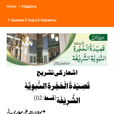
Home
Magazine
Qaseeda E Hujra E Nabawiya
اشعار کی تشریح
قَصِیْدَۃُ الْحُجْرۃِ النَّبَوِیَّۃِ
(قسط : 02)
الشَّرِیْفَۃ
*
مولانا راشد علی عطاری مدنی