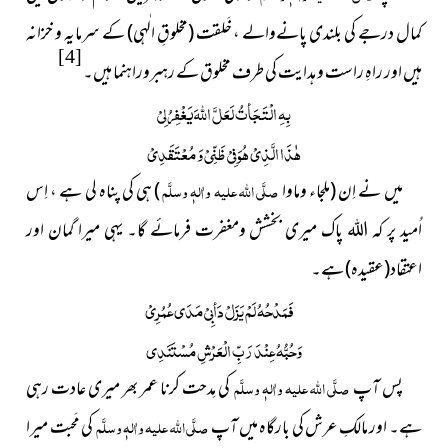
کمال درجے کی بلندی پانےوالے ، خَلقت
(مخلوقِ الٰہی)
کے سرمایہ و خزانہ
[4]
ہیں اور راہِ راست و ہدایت کی طرف مخلوق کے رہبروراہنما ہیں۔
بِہِ الْتَجَأتُ لَعَلَّ اللّٰہَ یَغْفِرُ لِیْ
ھٰذَا الَّذِیْ ھُوَ فِیْ ظَنِّیْ وَ مُعْتَقَدِیْ
میں نے اِن (ملجاء وماوا
صلَّی اللہ علیہ واٰلہٖ وسلَّم
) ہی کی پناہ لی ہے ، اِس
اُمید پر کہ اللہ پاک میری بخشش ومغفرت فرمائے گا۔ یہی میرا گمان اور
اعتقاد
(عقیدہ)
ہے۔
فَمَدْحُہُ لَمْ یَزَلْ دَأبِیْ مَدَی عُمُرِیْ
وَحُبُّہُ عِنْدَ رَبِّ الْعَرْشِ مُسْتَنَدِی
پس آپ
صلَّی اللہ علیہ واٰلہٖ وسلَّم
کی مِدحت کرنا عمر بھر میری عادت رہی
ہے۔ اور مالکِ عرش کی بارگاہ میں آپ
صلَّی اللہ علیہ واٰلہٖ وسلَّم
کی مَحبت میرا