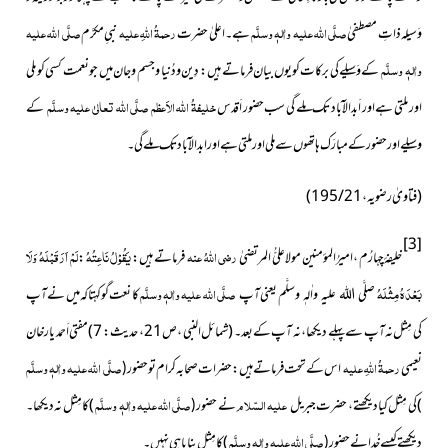
صلَّی اللہ علیہ واٰلہٖ وسلَّم
رحمۃُ اللہِ علیہ
صلَّی اللہ علیہ
وَسیلہ ذاتِ مصطفیٰ
ہے۔ اعلیٰ حضرت
نبیِ مکرَّم
واٰلہٖ وسلَّم
کےوَسیلے کی برکات کو یوں بیان فرماتے ہیں : دِین ودُنیا و جسم و جان میں جو نعمت کسی کو ملی
خلیفۃُ اللہ الاَعظم
صلَّی اللہ تعالیٰ علیہ وسلَّم
اور ملتی ہے اور اَبدالآباد تک ملے گی سب حضور اَقدس
کے
وسیلے اور حضور کے مبارَک ہاتھوں سے ملی اور ملتی ہے اور ابدالآباد تک ملے گی۔
(فتاویٰ رضویہ ، 21 / 195)
[3]
رضی اللہُ عنہ
یَقُوْلُ نَاعِتُہُ
لَمْ اَرَ قَبْلَہُ وَلَا
خلیفۂ چہارُم ، امیرُالمؤمنین مولا علیُّ المرتضیٰ
فرماتے ہیں :
:
بَعْدَہُ مِثْلَہُ
صلَّی اللہ علیہ واٰلہٖ وسلَّم
یعنی آپ
کا نعت گو کہتا کہ میں نے آپ
صلَّی اللہ علیہ واٰلہٖ وسلَّم
کی مِثل نہ آپ سے پہلے دیکھا ، نہ آپ کے بعد۔ (شمائل النبی ، ص21 ، حدیث : 7) مفتی اَحمد یارخان
رحمۃُ اللہِ علیہ
صلَّی اللہ علیہ واٰلہٖ وسلَّم
نعیمی
اس کے تحت فرماتے ہیں : حضرات صحابہ کرام تو حضور
(
علیہ السّلام
صلَّی اللہ علیہ واٰلہٖ وسلَّم
)
کی مِثل کیا دیکھتے ، حضرت جبریل
نے حضور
)
کا مِثل نہ دیکھا۔
(
صلَّی اللہ علیہ واٰلہٖ وسلَّم
دیکھتے کیسے خُدا نے حضور
)
کامِثل بنایا ہی نہیں۔
(