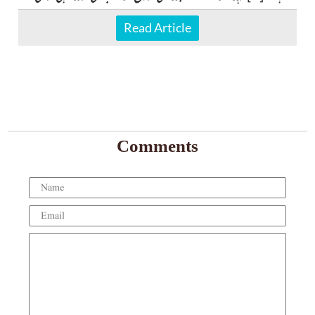
ہے
دِ
Read Article
Comments