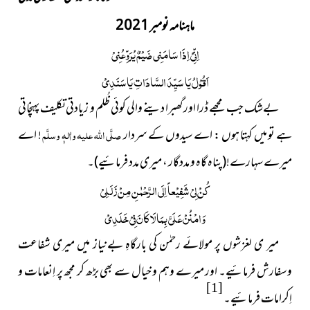
ماہنامہ نومبر 2021
اِنِّیْ اِذَا سَامَنِی ضَیْمٌ یُرَوِّعُنِیْ
اَقُوْلُ یَا سَیِّدَ السَّادَاتِ یَاسَنَدِیْ
بےشک جب مجھے ڈرا اور گھبرا دینے والی کوئی ظُلم و زیادتی تکلیف پہنچاتی
ہے تو میں کہتا ہوں : اے سیدوں کے سردار
صلَّی اللہ علیہ واٰلہٖ وسلَّم
! اے
میرے سہارے!
(پناہ گاہ و مددگار ، میری مدد فرمائیے)
۔
کُنْ لِیْ شَفِیْعاً اِلَی الرَّحْمٰنِ مِنْ زَلَلِیْ
وَامْنُنْ عَلَیَّ بِمَا لَا کَانَ فِیْ خَلَدِیْ
میر ی لغزشوں پر مولائے رحمٰن کی بارگاہِ بےنیاز میں میری شفاعت
وسفارش فرمائیے۔ اور میرے وہم و خیال سے بھی بڑھ کر مجھ پر اِنعامات و
[1]
اِکرامات فرمائیے۔