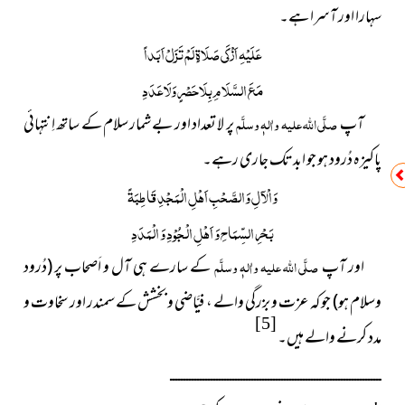
سہارا اور آسرا ہے۔
عَلَیْہِ اَزْکَی صَلَاۃٍ لَمْ تَزَلْ اَبَداً
مَعَ السَّلَامِ بِلَا حَصْرٍ وَلَا عَدَدِ
آپ
صلَّی اللہ علیہ واٰلہٖ وسلَّم
پر لا تعداد اور بے شمار سلام کے ساتھ اِنتہائی
پاکیزہ دُرود ہو جو ابد تک جاری رہے۔
وَالْآلِ وَالصَّحْبِ اَھْلِ الْمَجْدِ قَاطِبَۃً
بَحْرِ السِّمَاحِ وَ اَھْلِ الْجُوْدِ وَ الْمَدَدِ
اور آپ
صلَّی اللہ علیہ واٰلہٖ وسلَّم
کے سارے ہی آل و اَصحاب پر
(دُرود
وسلام ہو)
جو کہ عزت و بزرگی والے ، فیَّاضی و بخشش کے سمندر اور سخاوت و
[5]
مدد کرنے والے ہیں۔
ــــــــــــــــــــــــــــــــــــــــــــــــــــــــــــــــــــــــــــــ