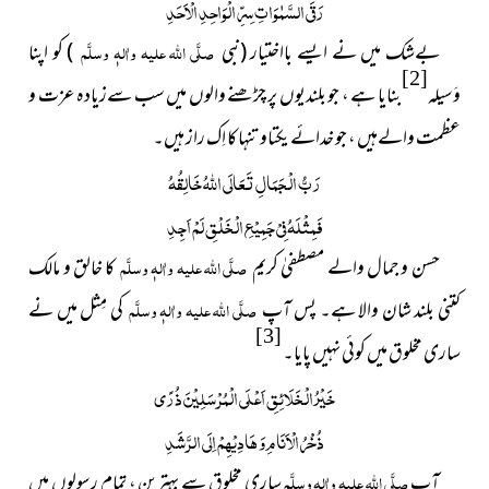
رَقَی السَّمٰوَاتِ سِرِّ الْوَاحِدِ الْاَحَدِ
بےشک میں نے ایسے بااختیار
(نبی
صلَّی اللہ علیہ واٰلہٖ وسلَّم
)
کو اپنا
[2]
وَسیلہ
بنایا ہے ، جو بلندیوں پر چڑھنے والوں میں سب سےزیادہ عزت و
عظمت والےہیں ، جو خدائے یکتاو تنہا کا اِک راز ہیں۔
رَبُّ الْجَمَالِ تَعَالَی اللّٰہُ خَالِقُہُ
فَمِثْلَہُ فِیْ جَمِیْعِ الْخَلْقِ لَمْ اَجِدِ
حسن و جمال والے مصطفیٰ کریم
صلَّی اللہ علیہ واٰلہٖ وسلَّم
کا خالق و مالک
کتنی بلند شان والا ہے۔ پس آپ
صلَّی اللہ علیہ واٰلہٖ وسلَّم
کی مِثل میں نے
[3]
ساری مخلوق میں کوئی نہیں پایا۔
خَیْرُ الْخَلَائِقِ اَعْلَی الْمُرْسَلِیْنَ ذُرًی
ذُخْرُ الْاَنَامِ وَ ھَادِیْھِمْ اِلَی الرَّشَدِ
آپ
صلَّی اللہ علیہ واٰلہٖ وسلَّم
ساری مخلوق سے بہترین ، تمام رسولوں میں