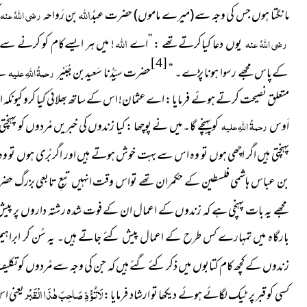
اللہ
مانگتا ہوں جس کی وجہ سے
(میرے ماموں)
حضرت عبدُ
بن رَواحہ
رضی اللہُ عنہ
اللہ
رضی اللہُ عنہ
یوں دعا کیاکرتےتھے : ’’اے
! میں ہر ایسےکام کو کرنے سے 
[4]
کےپاس مجھے رسوا ہونا پڑے۔ “
حضرت سیِّدُنا سَعیدبن جُبَیْر
رحمۃُ اللہِ علیہ
نے
متعلق نصیحت کرتے ہوئے فرمایا : اے عثمان! اس کے ساتھ بھلائی کیا کرو کیونکہ اس 
اَوس
رحمۃُ اللہِ علیہ
کو پہنچے گا۔ میں نے پوچھا : کیا زندوں کی خبریں مُردوں کو پ
پہنچتی ہیں اگر اچھی ہوں تو وہ اس سے بہت خوش ہوتے ہیں اور اگر بُری ہوں تو 
بن عباس ہاشمی فلسطین کے حکمران تھے تواس وقت انہیں تبعِ تابعی بزرگ حضرت سیِ
مجھے یہ بات پہنچی ہے کہ زندوں کے اعمال ان کے فوت شدہ رشتہ داروں پر پیش کئ
بارگاہ میں تمہارے کس طرح کے اعمال پیش کئے جاتے ہیں۔ یہ سُن کر ابراہیم ب
زندوں کے کچھ کام کتابوں میں ذکر کئے گئے ہیں کہ جن کی وجہ سے مُردوں کو تکلیف 
لَاتُؤْذِ صَاحِبَ ھٰذَا الْقَبْر
کسی کو قبر پر ٹیک لگائے ہوئے دیکھا تو ارشاد فرمایا :
یعنی ا