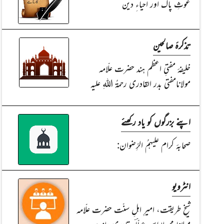
غوثِ پاک اور احیاءِ دین
تذکرۂ صالحین
خلیفۂ مفتیِ اعظم ہند حضرت علّامہ
مولانامفتی بدر القادری رحمۃُ اللہِ علیہ
اپنے بزرگوں کو یاد رکھئے
صحابۂ کرام علیہمُ الرِّضوان:
انٹرویو
شیخِ طریقت، امیرِ اہلِ سنّت حضرت علّامہ
مولانا محمد الیاس عطّاؔر قادری دامت