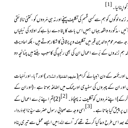
[1]
 اپنالیا۔
زندہ لوگوں کو ہم سےکسی قسم کی تکلیف پہنچےاورنہ ہی مُردوں کو ، کتنی نالائقی
، مذکورہ واقعہ جہاں ہمیں اس بات کا پتا دے رہا ہےکہ اولاد کی نیکیاں
وجہ سےمرحوم والدین قبر میں تکلیف و پریشانی کا شکارہوتےہیں ، بلکہ احادیثِ
ے کہ ہم زندوں کے بُرے اعمال ان کی بھی رنجیدگی کاسبب بنتے ہیں چنانچہ دو
 اور جُمُعہ کے دن انبیائے کرام
(
علیہم الصّلوٰۃ و السَّلام
)
اور آباء اور اُمّہات
 اور ان کے چہروں کی سفیدی اور چمک میں اِضافہ ہوتا ہے ،
(اور ان کے
[2]
 کرکے)
اپنے مُردوں کو تکلیف نہ پہنچاؤ۔
(2)تم اپنے بُرے اعمال کے
[3]
وں پر پیش کیا جاتا ہے۔
اسی وجہ سےصحابیِ رسول حضرت سیِّدُنا ابو دَرداء
اللہ
بعد اس طرح دعا کیا کرتے تھے کہ’’اے
! میں ایسے عمل سے تیری پناہ