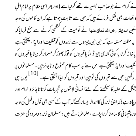
لمائے کرام نے جو صاحبِ بصیرت تھے کرلیا ہے
(اور پھر اسی مقام پر امامِ اہلِ
 واقعات بھی نقل فرمائے ہیں کہ جن سے ثابت ہوتا ہے کہ ان کاموں کی وجہ
ؤمنین صدیقہ
رضی اﷲ تعالیٰ عنہا
نے تو میت کے کنگھی کرنے سے منع فرمایا کہ
: یہ متفقہ مسئلہ ہے کہ جن جن چیزوں سے زندوں کو تکلیف اور ایذاء پہنچتی ہے
کرنا یا کوئی گندی چیز ڈالنا یا قبروں کو توڑ پھوڑ کر مِسمار کر دینا یا قبروں کو
 کو تکلیف اور ایذا پہنچتی ہے اس لئے یہ سب کام ممنوع و ناجائز ہیں۔ مسلمانوں پر
[10]
رکھیں جن سے قبروں کی توہین اور قبروں کو ایذا پہنچتی ہے۔
یوں ہی
یکل کے طلبہ کا سیکھنے کے لئے انسانی لاشوں پر تجربات کرنا ناجائز و حرام اور
ہے! کہ اپنی زندگی کاانداز ایسارکھئےکہ آپ کےکسی بھی قول وفعل کی وجہ
ریاد
رپشیمانی کا سامنا کرنا پڑے ، علما فرماتے ہیں : مسلمان زندہ ومردہ کی عزت