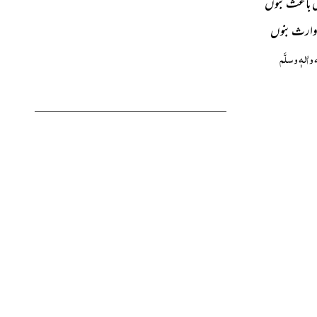
میں باعث بنوں
ں وارث بنوں
واٰلہٖ وسلَّم