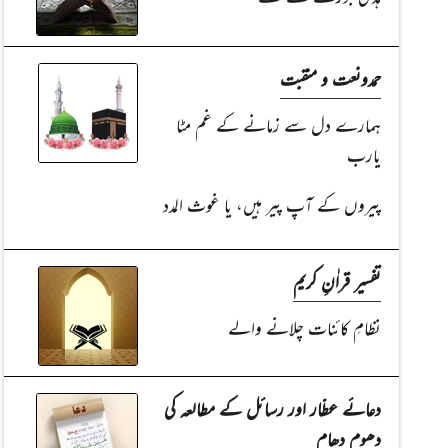
حمدونعت و منقبت
ہمارے دل سے زمانے کے غم مٹا
یارب
پیروں کے آپ پیر ہیں، یا غوث المدد
تفسیر قراٰنِ کریم
نظامِ کائنات چلانے والے
دعائے عطّار اور رسائل کے مطالعہ کی
دھوم دھام