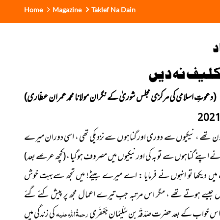
Home
Magazine
Taklef Na Dain
د
لیف نہ دیں
(دعوتِ اسلامی کی مرکزی مجلس شوریٰ کے نگران مولانا محمد عمران عطّاری)
ن تھے ، نیکیوں سے دوری اور گناہوں سے نزدیکی تھی ، اسی دوران میرے
 اپنے گناہوں سے توبہ کی اورنیکیوں میں مصروف ہوگیا ،
(کچھ عرصے بعد)
ب میں دیکھا تو انہوں نے فرمایا : اے میرے بیٹے! میں تجھ سےبہت خوش
ل جیسے ہوتے تھے ، مگر اس مرتبہ جب تیرے اعمال مجھ پر پیش کئے گئے
خواب کے بعد حضرت صَدَقَہ بن سُلَیْمَان جَعْفَری
رحمۃُ اللہِ علیہ
کی زندگی میں