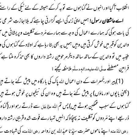
انقلاب آگیا اور انہوں نے گناہوں سے توبہ کرکے ہمیشہ کےلئےنیکی کے راستے کو
اےعاشقان رسول!
ہمیں اپنی زندگی ایسے گزارنی چاہئے کہ بلااجازتِ شرعی نہ 
کی بات ہوگی کہ ہمارے اعمال کی وجہ سےہمارےمُردےتکلیف وپریشانی میں آئیں 
والدین کوقبرمیں خوش کرتی ہیں وہیں ہمیں یہ بھی بتا رہا ہے کہ اولادکے گناہوں کی 
طیّبہ میں تو والدین کےساتھ ساتھ دیگرمرحومین رشتہ داروں کا بھی تذکرہ ملتا ہ
فرامینِ مصطفٰے
صلَّی اللہ علیہ واٰلہٖ وسلَّم
ملاحظہ کیجئے :
اللہ
(1)پیر اور جُمعرات کے دن اعمال
پاک کی بارگاہ میں پیش کئے جاتے ہیں
(یعنی باپوں اور ماؤں)
پر پیش کئے جاتے ہیں وہ ان کی نیکیوں پر خوش ہوتے ہیں
اللہ
گناہوں کے سبب غمگین ہوتے ہیں)
پس تم
عزّوَجَل
سے ڈرتے رہو اور
(گناہ
ذریعے اپنے مُردوں کو تکلیف نہ پہنچاؤ کہ انہیں تمہارے فوت شدہ قریبی رشتہ دار
اللہ
رضی اللہُ عنہ
اپنے ماموں حضرت سیِّدُنا عبدُ
بن رَواحہ
رضی اللہُ عنہ
کی شہادت کے 