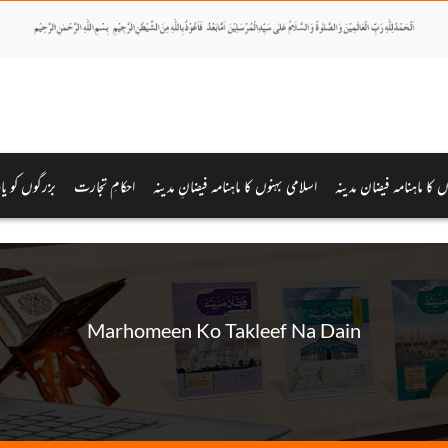
وں کا ماہنامہ فیضان مدینہ
اسلامی بہنوں کا ماہنامہ فیضانِ مدینہ
احکامِ تجارت
بزرگوں کو یا
Marhomeen Ko Takleef Na Dain