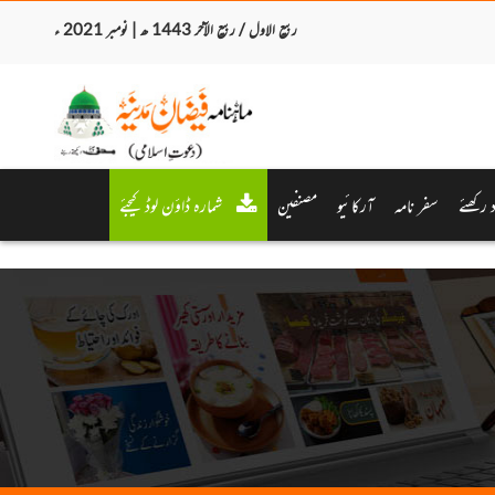
ربیع الاول / ربیع الآخر 1443 ھ | نومبر 2021 ء
د رکھئے
سفر نامہ
آرکائیو
مصنفین
شمارہ ڈاؤن لوڈ کیجئے