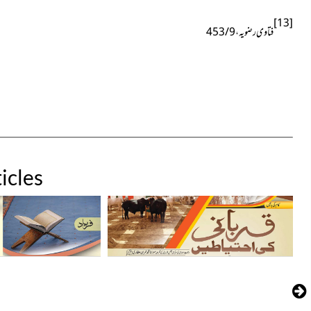
[13]
فتاوی رضویہ ، 9 / 453
icles