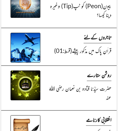
پیون(Peon) کو ٹپ(Tip) وغیرہ
دینا کیسا؟
تاجروں کےلئے
قراٰنِ پاک میں مذکور پیشے(قسط:01)
روشن ستارے
حضرت سیّدُنا قتادہ بن نعمان رضی اللہُ
عنہ
انقلابی کارنامے