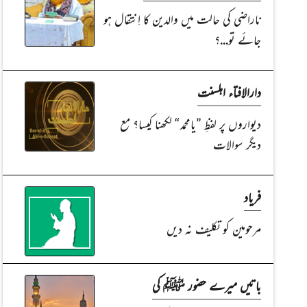
ناراضی کی حالت میں والدین کا اِنتقال ہو
جائے تو...؟
دارالافتاء اہلسنت
دیواروں پر لفظِ ”یامحمد“ لکھنا کیسا؟ مع
دیگر سوالات
فریاد
مرحومین کو تکلیف نہ دیں
باتیں میرے حضور ﷺ کی