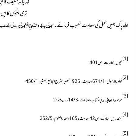
خُدایا نہ تکلیف کا 
تری جنّتوں کا می
اللہ
اٰمِیْن بِجَاہِ النّبیِّ الْاَمِیْن
پاک ہمیں عمل کی سعادت نصیب فرمائے۔
صلَّی اللہ علیہ 
[1]
عیون الحکایات ، ص401
[2]
نوادرالاصول ، 1 / 671 ، حدیث : 925 ، التیسیر بشرح الجامع الصغیر ، 1 / 450
[3]
موسوعۃ ابن ابی الدنیا ، کتاب المنامات ، 3 / 14 ، حدیث : 2
[4]
الزھد لابن المبارک ، ص42 ، حدیث : 165 ، احیاء العلوم ، 5 / 252
[5]