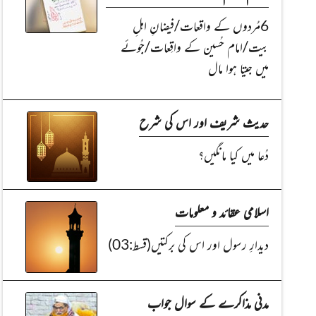
6مُردوں کے واقعات/فیضانِ اہلِ
بیت/امام حُسین کے واقِعات/جُوئے
میں جیتا ہوا مال
حدیث شریف اور اس کی شرح
دُعا میں کیا مانگیں؟
اسلامی عقائد و معلومات
دیدارِ رسول اور اس کی برکتیں(قسط:03)
مدنی مذاکرے کے سوال جواب