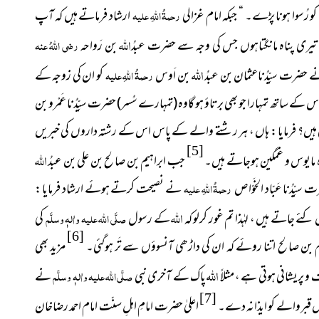
کو رُسوا ہونا پڑے۔ “ جبکہ امام غزالی
رحمۃُ اللہِ علیہ
ارشاد فرماتے ہیں
کہ آپ
اللہ
تیری پناہ مانگتاہوں جس کی وجہ سے حضرت عبدُ
بن رَواحہ
رضی اللہُ عنہ
اللہ
 حضرت سیِّدُناعثمان بن عبدُ
بن اَوس
رحمۃُ اللہِ علیہ
کو ان کی زوجہ کے
کے ساتھ تمہارا جو بھی برتاؤ ہو گاوہ
(تمہارے سُسر)
حضرت سیِّدُنا عَمْرو بن
ہنچتی ہیں؟ فرمایا : ہاں ، ہر رشتے والے کے پاس اس کے رشتہ داروں کی خبریں
[5]
اللہ
وہ مایوس و غمگین ہوجاتے ہیں۔
جب ابراہیم بن صالح بن علی بن عبدُ
ّدُنا عَبّاد الخَوّاص
رحمۃُ اللہِ علیہ
نے نصیحت کرتے ہوئے ارشاد فرمایا :
اللہ
ے جاتے ہیں ، لہٰذا تم غور کرلو کہ
کے رسول
صلَّی اللہ علیہ واٰلہٖ وسلَّم
کی
[6]
ن صالح اتنا روئے کہ ان کی داڑھی آنسوؤں سے تَر ہوگئی۔
مزید بھی
اللہ
و پریشانی ہوتی ہے ، مثلاً
پاک کے آخری نبی
صلَّی اللہ علیہ واٰلہٖ وسلَّم
نے
[7]
س قبروالے کو ایذانہ دے۔
اعلیٰ حضرت امامِ اہلِ سنّت امام احمد رضاخان