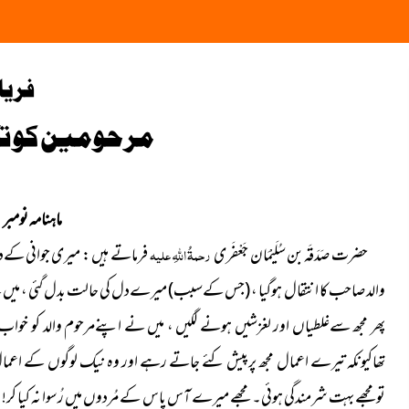
فریا
مرحومین کو تک
ماہنامہ نومبر 2021
حضرت صَدَقَہ بن سُلَیْمَان جَعْفَری
رحمۃُ اللہِ علیہ
فرماتے ہیں : میری جوانی کےد
والد صاحب کا انتقال ہوگیا ،
(جس کےسبب)
میرےدل کی حالت بدل گئی ، میں نے
پھر مجھ سےغلطیاں اور لغزشیں ہونے لگیں ، میں نے اپنےمرحوم والد کو خوا
تھاکیونکہ تیرے اعمال مجھ پرپیش کئے جاتے رہے اور وہ نیک لوگوں کے اعما
تومجھے بہت شرمندگی ہوئی۔ مجھے میرے آس پاس کے مُردوں میں رُسوا نہ کیا کر! اس 