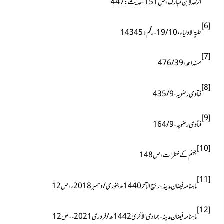
الزھد لابن مبارک ، ص151 ، حدیث : 447
[6]
حلیۃ الاولیاء ، 10 / 19 ، رقم : 14345
[7]
مسنداحمد ، 39 / 476
[8]
فتاوی رضویہ ، 9 / 435
[9]
فتاوی رضویہ ، 9 / 164
[10]
جہنم کے خطرات ، ص148
[11]
ماہنامہ فیضان مدینہ ، ربیع الآخر 1440ھ جنوری / دسمبر 2018ء ، ص12
[12]
ماہنامہ فیضان مدینہ ، جمادی الاُخریٰ 1442ھ / فروری 2021ء ، ص12