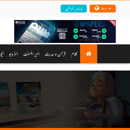
اردو
ماہنامہ خواتین
کلام
قرآن و حدیث
امیرِ اہلسنت
انٹرویو
بچّ