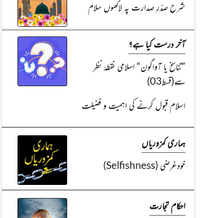
شرحِ صدْرِ صدارت پہ لاکھوں سلام
آخر درست کیا ہے؟
”تناسخ یا آواگون“ اسلامی نقطۂ نظر
سے(قسط03)
اسلام قبول کرنے کی اہمیت و فضیلت
ہماری کمزوریاں
خودغرضی (Selfishness)
احکام تجارت