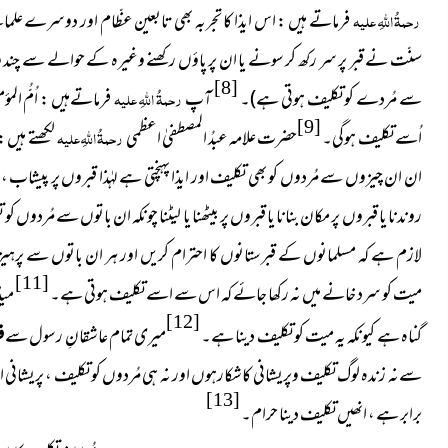
رحمۃُ اللہِ علیہ
فرماتے ہیں : اس ایذا کا تجربہ بھی تابعین عظّام اور دوسرے ع
سنّت نے قبر پر سر رکھ کر سونے یا ان پر پاؤں رکھنے وغیرہ کے حوالے سے چند
[8]
سے مُردے کو تکلیف ہوتی ہے)
۔
آپ
رحمۃُ اللہِ علیہ
فرماتےہیں : اُمُّ الم
[9]
اُسے تکلیف ہوگی۔
حضرت علامہ عبدُ المصطفیٰ اعظمی
رحمۃُ اللہِ علیہ
لکھتے ہیں 
ان ان چیزوں سے مُردوں کو بھی تکلیف اور ایذا پہنچتی ہے لہٰذا قبروں پر پیشاب ، پاخانہ 
روندنا یا قبروں پر مکان بنانا یا قبروں پر بیٹھنا یا لیٹنا چونکہ ان باتوں سے مُردوں
لازم ہے کہ مسلمانوں کے قبرستانوں کا احترام کریں اور ہر ان باتوں سے پرہیز 
[11]
میت کو سرد خانے میں نہ رکھا جائے کہ اس سے اسے تکلیف ہوتی ہے۔
میڈ
[12]
گناہ ہے کیونکہ یہ میت کو تکلیف دینا ہے۔
میری تمام عاشقانِ رسول سے
ف
سےنہ زندہ لوگ تکلیف وپریشانی کاشکارہوں اور نہ ہی مُردوں کو تکلیف ، پریشانی او
[13]
برابر ہے ، انھیں تکلیف دینا حرام
۔