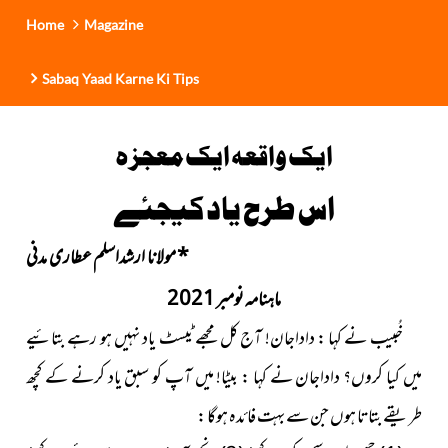
Home
Magazine
Sabaq Yaad Karne Ki Tips
ایک واقعہ ایک معجزہ
اس طرح یاد کیجئے
*
مولانا ارشداسلم عطاری مدنی
ماہنامہ نومبر 2021
خُبیب نے کہا : داداجان! آج کل مجھے ٹیسٹ یاد نہیں ہو رہے بتائیے
میں کیا کروں؟ داداجان نے کہا : بیٹا! میں آپ کو سبق یاد کرنے کے
کچھ
طریقے بتاتا ہوں جن سے بہت فائدہ ہوگا :