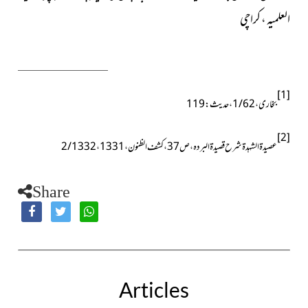
العلمیہ ، کراچی
[1]
بخاری، 1/62، حدیث:119
[2]
عصیدۃ الشہدۃ شرح قصیدۃ البردہ،ص37، کشف الظنون،2/1332،1331
Share
Articles