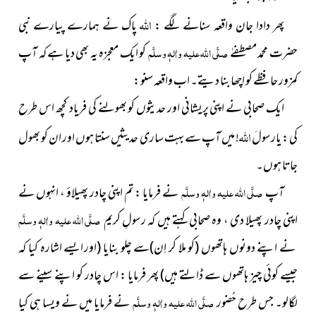
اللہ
پھر دادا جان واقعہ سنانے لگے :
پاک نے ہمارے پیارے نبی
حضرت محمد مصطفےٰ
صلَّی اللہ علیہ واٰلہٖ وسلَّم
کو
ایک معجزہ یہ بھی دیا ہے کہ آپ
کمزور حافظے کو اچھا بنا دیتے۔ اب واقعہ سنو :
ایک صحابی نے اپنی پریشانی اور حدیثوں کو بھولنے کی فریاد کچھ اس طرح
اللہ
کی : یارسولَ
! میں آپ سے بہت ساری حدیثیں سنتا ہوں
اور ان
کو بھول
جاتا ہوں۔
آپ
صلَّی اللہ علیہ واٰلہٖ وسلَّم
نے فرمایا : تم اپنی چادر پھیلاؤ ، انہوں نے
اپنی چادر پھیلا دی ،
وہ صحابی کہتے ہیں کہ
رسولِ كريم
صلَّی اللہ علیہ واٰلہٖ وسلَّم
نے اپنے دونوں ہاتھوں
(کو ملا کر اِن)
سے چلو بنایا
(اور ایسے اشارہ کیا کہ
جیسے کوئی چیز ہاتھوں سے ڈالتے ہیں)
پھر فرمایا : اس چادر کو اپنے سینے سے
لگالو۔ جس طرح حُضور
صلَّی اللہ علیہ واٰلہٖ وسلَّم
نے فرمایا میں نے ویسا ہی کیا