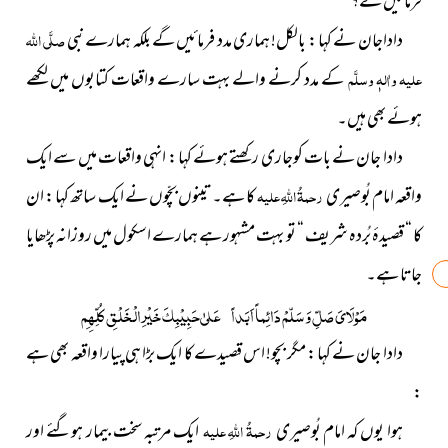
فرمائیں گے؟
داداجان نے کہا : بالکل! ہماری مدد فرمائیں گے بلکہ ہمارے نبی
صلَّی اللہ
علیہ واٰلہٖ وسلَّم
کے مدد کرنے والے بہت سارے واقعات کتابوں میں لکھے
ہوئے بھی ہیں۔
دادا جان نے بات کوجاری رکھتے ہوئے کہا : انہی واقعات میں سے ایک
واقعہ امام بُوصیری
رحمۃُ اللہِ علیہ
کا ہے۔ تینوں بچّوں نے ایک ساتھ کہا : ان
کا “ قصیدۂ بُردہ شریف “ تو بہت مشہور ہے ہمارے اسکول میں روزانہ پڑھایا
جاتا ہے۔
مَوْلَايَ صَلِّ وَسَلّمْ دَائِماً اَبَداً
عَلىٰ حَبِيْبِكَ خَيْرِ الْخَلْقِ كُلِّهِمِ
دادا جان نے کہا : مگر بچو! اس قصیدے کا ایک بڑا ہی پیارا واقعہ بھی ہے
:
ہوا یوں کہ امام بُوصیری
رحمۃُ اللہِ علیہ
ایک مرتبہ سخت بیمار ہوگئے اور