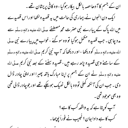
ان کے جسم کا آدھا حصہ بالکل بیکار ہوگیا ، وہ کافی پریشان تھے۔
ایک دن انہوں نے بیماری کی حالت میں یہ قصیدہ لکھا اور اس قصیدے
اللہ
میں
پاک کے پیارے نبی حضرت محمدِ مصطفےٰ
صلَّی اللہ علیہ واٰلہٖ وسلَّم
سے
مدد چاہی۔ جب قصیدہ مکمل ہوگیا
تو وہ سوگئے ، خواب میں پیارے نبی
صلَّی
اللہ علیہ واٰلہٖ وسلَّم
کو دیکھا ، اور دیکھا کہ آپ نبیِّ کریم
صلَّی اللہ علیہ واٰلہٖ وسلَّم
کے سامنے وہی قصیدہ پڑھ رہے ہیں ، قصیدہ سننے کے بعد نبیِّ کریم
صلَّی اللہ
علیہ واٰلہٖ وسلَّم
نے ان کے جسم پر اپنا مبارک ہاتھ پھیرا اور اپنی چادر ڈال
دی۔ جب ان کی آنکھ کھلی تو وہ بالکل ٹھیک ہوچکے تھے اور جو چادر ڈالی تھی
وہ بھی موجود تھی۔
آپ کو پتا ہے کہ یہ واقعہ کب کا ہے؟
کب کا ہے دادا جان؟ خُبیب نے فوراً پوچھا۔