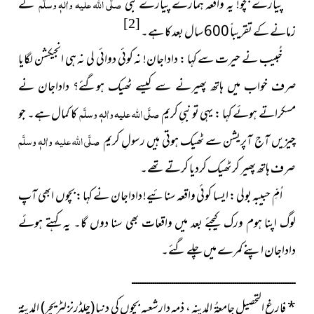
پیارے بچّو! یہ واقعہ ہمارے پیارے نبی
صلَّی اللہ علیہ واٰلہٖ وسلَّم
کے
[2]
زمانے کے تقریباً 600 سال بعد کا ہے۔
خُبیب نے حیرت سے کہا : داداجان! نہ کوئی دوائی لی نہ ہی انجیکشن لگایا
صرف خواب میں ہاتھ پھیرنے سے کیسے ٹھیک ہوگئے؟ داداجان نے
مسکراتے ہوئے کہا : یہی تو نبیِ کریم
صلَّی اللہ علیہ واٰلہٖ وسلَّم
کا کمال ہے۔ جو
چیزیں آج آپریشن سے ٹھیک ہوتی ہیں رسولِ کریم
صلَّی اللہ علیہ واٰلہٖ وسلَّم
صرف ہاتھ پھیر کر ٹھیک کردیا کرتے تھے۔
اُمِّ حبیبہ بولی : ایسا کوئی واقعہ سنائیے! داداجان نے کہا : بچوں ابھی آپ
لوگ اپنا ہوم ورک کیجئے بعد میں واقعات بھی سنا دوں گا۔ یہ کہتے ہوئے
داداجان اپنے کمرے میں چلے گئے۔
ــــــــــــــــــــــــــــــــــــــــــــــــــــــــــــــــــــــــــــــ
*
فارغ التحصیل جامعۃُ المدینہ ،
ذمہ دارشعبہ بچوں کی دنیا (چلڈرنز لٹریچر) المدینۃ