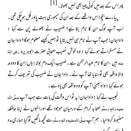
[1]
پھر اس کے بعد میں کوئی چیز بھی نہیں بھولا۔
پیارے بچّو! اس واقعے کے بعد ان کی میموری
بہت
پاوَر فُل ہوچکی تھی۔
اب آپ لوگ ان کا نام بتائیے؟ صُہیب نے
بھولے
پَن سے کہا :
داداجان
!
جب آپ نے نام ہی نہیں بتایا تو ہمیں کیسے معلوم ہوگا؟ دادا جان
نے مسکراتے ہوئے کہا : وہ خوش نصیب صحابی حضرت ابوہریرہ
رضی اللہُ
عنہ
ہیں ، ان کا نام عبدالرحمٰن ہے۔ صُہیب ایک دَم بولا : ہاں! ان کا دودھ
والا واقعہ بھی توسنایا تھا آپ نے۔ دادا جان نے صُہیب کی تعریف کرتے
ہوئے کہا : واہ بھئی! آپ کو وہ واقعہ بھی یاد ہے۔
خُبیب نے کہا : داداجان! یہ تو اس وقت کی بات ہے جب آپ
صلَّی اللہ
علیہ واٰلہٖ وسلَّم
صحابۂ کرام کے درمیان موجود تھے اور انہوں نے اپنا حافظہ
مضبوط کروالیا۔ ہم آپ
صلَّی اللہ علیہ واٰلہٖ وسلَّم
سے کچھ مانگیں تو کیا ہماری مدد