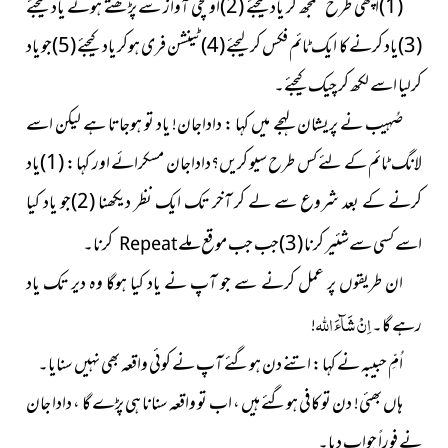
(1)اچھی طرح سمجھ کر یاد کیجئے (2)اونچی آواز سے پڑھتے ہوئے یاد کیجئے
(3)یاد کرنے کا ایک ٹائم فکس کرلیجئے (4)ٹینشن فری ہوکر یاد کیجئے (5)جو یاد
کرلیا اسے لکھ کر چیک کیجئے۔
صُہیب نے پریشان لہجے میں کہا : داداجان! یاد تو ہوجاتا ہے لیکن اسے
لانگ ٹائم کے لئے کس طرح سیو کریں؟داداجان مسکرائے اور کہا : (1)یاد
کرنے کے بعد شروع سے لے کر آخر تک ایک نظر دیکھنا (2)جو یاد کیا
اسے کسی سےشئیر کرنا (3)جب جب
موقع ملے
کرنا۔
Repeat
ان طریقوں پر عمل کرنے سے جو آپ نے یاد کیا ہوگا
وہ دیر تک یاد
اِنْ شَآءَ اللہ
رہے گا
۔
!
اُمِّ حبیبہ نے کہا : اتنے دن ہوگئے آپ نے کوئی واقعہ بھی نہیں سنایا۔
ہاں بھئی
!
دن تو کافی ہوگئے ہیں ، اب تو واقعہ
سنانا ہی
پڑے گا ، دادا جان
نے فوراً جواب دیا۔