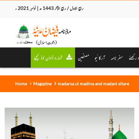
ربیع الاول / ربیع الآخر 1443 ھ | نومبر 2021 ء
د رکھئے
سفر نامہ
آرکائیو
مصنفین
شمارہ ڈاؤن لوڈ کیجئے
Home
Magazine
madarsa ul madina and madani sitare