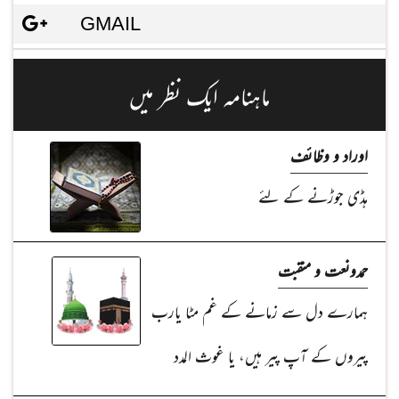
GMAIL
ماہنامہ ایک نظر میں
اوراد و وظائف
ہڈی جوڑنے کے لئے
حمدونعت و منقبت
ہمارے دل سے زمانے کے غم مٹا یارب
پیروں کے آپ پیر ہیں، یا غوث المدد