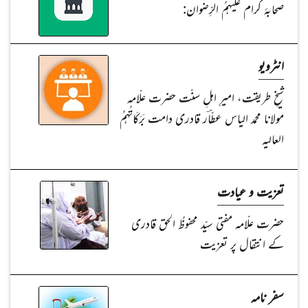
صحابۂ کرام علیہمُ الرِّضوان:
انٹرویو
شیخِ طریقت، امیرِ اہلِ سنّت حضرت علّامہ
مولانا محمد الیاس عطّاؔر قادری دامت بَرَکَاتُہمُ
العالیہ
تعزیت و عیادت
حضرت علّامہ مفتی سیّد محفوظُ الحق قادری
کے انتقال پر تعزیت
سفر نامہ