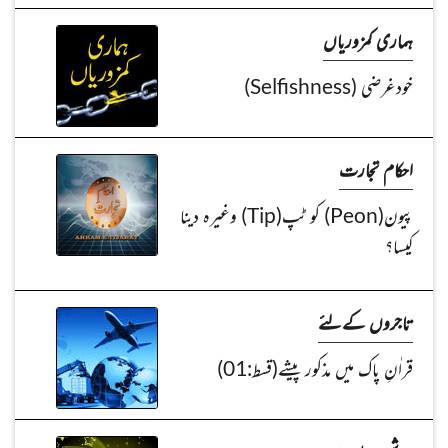
ہماری کمزوریاں
خودغرضی (Selfishness)
احکام تجارت
پیون(Peon) کو ٹپ(Tip) وغیرہ دینا
کیسا؟
تاجروں کےلئے
قراٰنِ پاک میں مذکور پیشے(قسط:01)