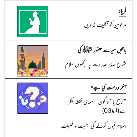
فریاد
مرحومین کو تکلیف نہ دیں
باتیں میرے حضور ﷺ کی
شرحِ صدْرِ صدارت پہ لاکھوں سلام
آخر درست کیا ہے؟
”تناسخ یا آواگون“ اسلامی نقطۂ نظر
سے(قسط03)
اسلام قبول کرنے کی اہمیت و فضیلت