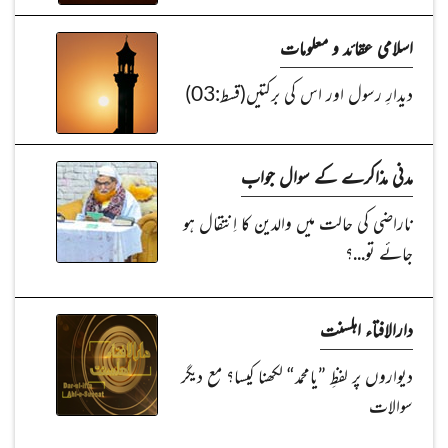
اسلامی عقائد و معلومات
دیدارِ رسول اور اس کی برکتیں(قسط:03)
مدنی مذاکرے کے سوال جواب
ناراضی کی حالت میں والدین کا اِنتقال ہو
جائے تو...؟
دارالافتاء اہلسنت
دیواروں پر لفظِ ”یامحمد“ لکھنا کیسا؟ مع دیگر
سوالات