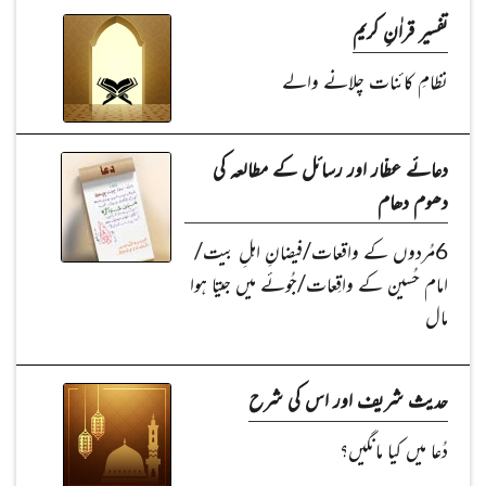
تفسیر قراٰنِ کریم
نظامِ کائنات چلانے والے
دعائے عطّار اور رسائل کے مطالعہ کی
دھوم دھام
6مُردوں کے واقعات/فیضانِ اہلِ بیت/
امام حُسین کے واقِعات/جُوئے میں جیتا ہوا
مال
حدیث شریف اور اس کی شرح
دُعا میں کیا مانگیں؟