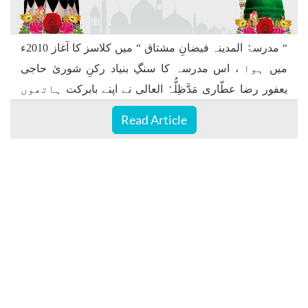
“ مدرسۃُ المدینہ فیضانِ مشتاق “ میں کلاسز کا آغاز 2010ء
میں ہوا ، اس مدرسہ کا سنگِ بنیاد رکنِ شوریٰ حاجی
یعفور رضا عطّاری مَدَّظِلُّہُ العالی نے اپنے بابرکت ہاتھوں
سےکیا۔
Read Article