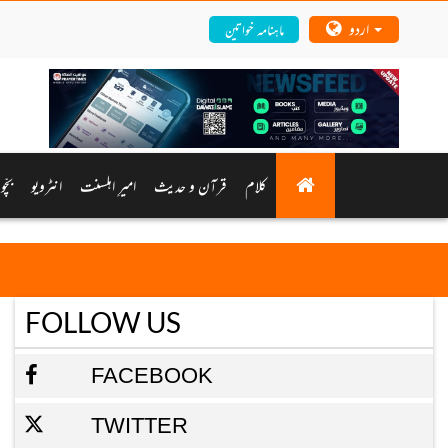
اردو
ماہنامہ خواتین
کلام
قرآن و حدیث
امیرِ اہلسنت
انٹرویو
بچّ
FOLLOW US
FACEBOOK
TWITTER