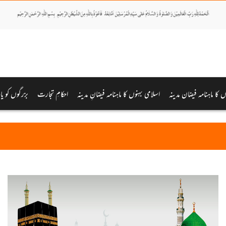
وں کا ماہنامہ فیضان مدینہ
اسلامی بہنوں کا ماہنامہ فیضانِ مدینہ
احکامِ تجارت
بزرگوں کو یا