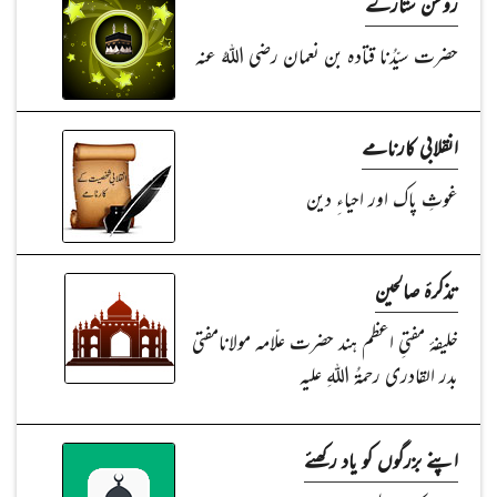
روشن ستارے
حضرت سیّدُنا قتادہ بن نعمان رضی اللہُ عنہ
انقلابی کارنامے
غوثِ پاک اور احیاءِ دین
تذکرۂ صالحین
خلیفۂ مفتیِ اعظم ہند حضرت علّامہ مولانامفتی
بدر القادری رحمۃُ اللہِ علیہ
اپنے بزرگوں کو یاد رکھئے