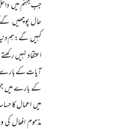
جب جہنم میں
داخ
حال پوچھیں
گے ک
کہیں
گے:ہم دنیا م
اعتقاد نہیں رکھتے
ت
آیات کے بارے 
کے بارے میں جھو
میں
اعمال کا حساب
مذموم افعال کی 