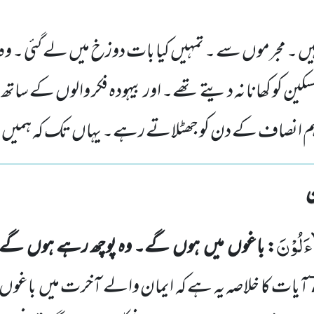
ہیں ۔ مجرموں سے ۔ تمہیں کیا بات دوزخ میں لے گئی ۔ وہ 
کین کو کھانا نہ دیتے تھے۔ اور بیہودہ فکر والوں کے ساتھ 
ہم انصاف کے دن کو جھٹلاتے رہے۔ یہاں تک کہ ہمیں 
ءَلُوْنَ
: باغوں
میں
ہوں
گے۔ وہ پوچھ رہے ہوں
گے۔
آیات کا خلاصہ یہ ہے کہ ایمان والے آخرت میں
باغوں