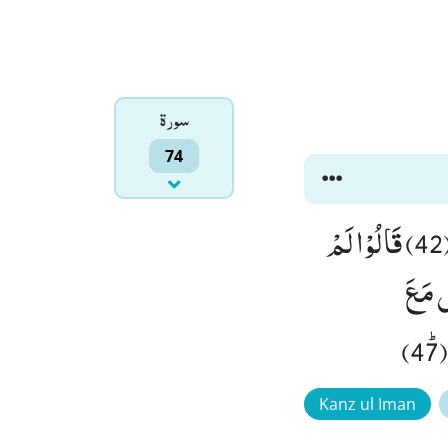
سورۃ
74
فِیْ جَنّٰتٍﰈ یَتَسَآءَلُوْنَۙ (40) عَنِ الْمُجْرِمِیْنَۙ (41) مَا سَلَكَكُمْ فِیْ سَقَرَ(42) قَالُوْا لَمْ
) وَ كُنَّا نَخُوْضُ مَعَ
Kanz ul Iman