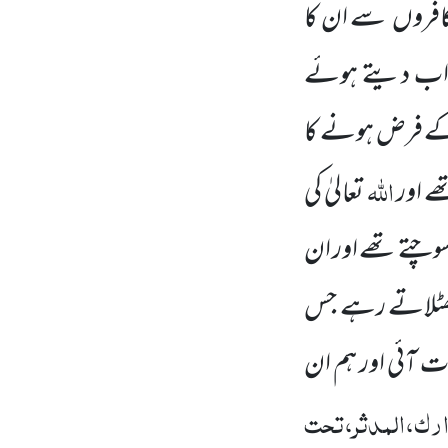
کافروں
سے ان کا
اب دیتے ہوئے
 کے فرض ہونے کا
اللّٰہ
ے اور
تعالیٰ کی
وچتے تھے اور ان
جھٹلاتے رہے جس
 آئی اور ہم ان
ک،المدثر،تحت