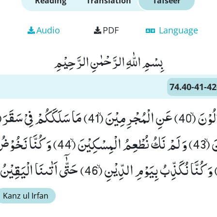
Reading
Translation
Tafseer
Audio
PDF
Language
بِسْمِ اللّٰهِ الرَّحْمٰنِ الرَّحِیْمِ
74.40-41-42
نَكُ مِنَ الْمُصَلِّیْنَۙ (43) وَ لَمْ نَكُ نُطْعِمُ الْمِسْكِیْنَۙ (44
Kanz ul Irfan