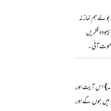
بولے ہم نماز نہ
بیہودہ فکریں
موت آئی ۔
}
اس آیت اور
میں
ہوں
گے اور