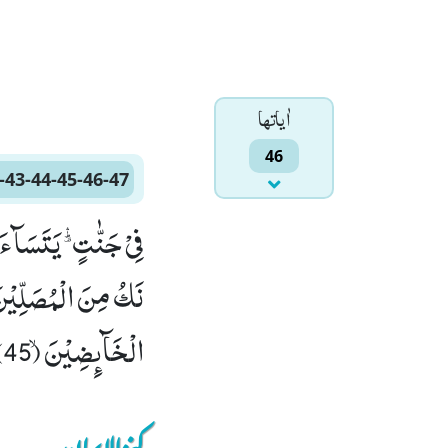
اٰياتها
46
-43-44-45-46-47
الْخَآىٕضِیْنَۙ (45) وَ كُنَّا نُكَذِّبُ بِیَوْمِ الدِّیْنِۙ (46) حَتّٰۤى اَتٰىنَا الْیَقِیْنُﭤ(47)