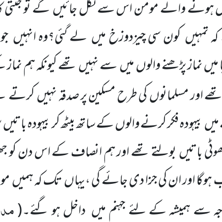
ل ہونے والے مومن اس سے نکل جائیں
گے تو جنتی 
ہ تمہیں
کون سی چیزدوزخ میں
لے گئی؟وہ انہیں
جو
یں نماز پڑھنے والوں
میں
سے نہیں
تھے کیونکہ ہم نماز
ھے اور مسلمانوں
کی طرح مسکین پر صدقہ نہیں
کرتے تھ
میں
بیہودہ فکر کرنے والوں
کے ساتھ بیٹھ کر بیہودہ باتیں
س
ٹی باتیں
بولتے تھے اور ہم انصاف کے اس دن کو 
 ہوگا اور ان کی جزا دی جائے گی ،یہاں
تک کہ ہمیں
موت
مدار
وجہ سے ہمیشہ کے لئے جہنم میں
داخل ہو گئے۔
(