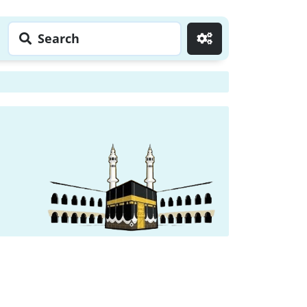
Search
Go