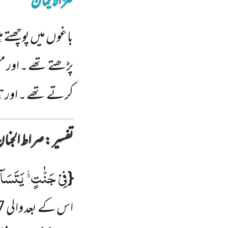
کنزالایمان
باغوں میں پوچھتے 
پڑھتے تھے ۔ اور مس
کرتے تھے ۔ اور 
تفسیر : ‎صراط الجنان
فِیْ جَنّٰتٍﰈ یَتَسَآ
{
اس کے بعد والی
7