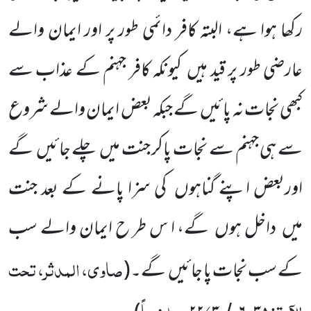
رکھا ہوا ہے، البتہ کافر دائمی طور پر اور ایمان والے
عارضی طور پر قید ہیں
کیونکہ کافر جہنم کے عذاب سے
کبھی نجات نہ پائیں
گے جبکہ بعض ایمان والے شروع
سے ہی جہنم سے نجات پاکر جنت میں
چلے جائیں
گے
اوربعض اپنے گناہوں
کی سزا پانے کے بعد جنت
میں
داخل ہوں
گے، ا س طر ح ایمان والے سب
صاوی، المدثر، تحت
کے سب نجات پا جائیں
گے۔
(
الآیۃ:
،
، ملخصاً