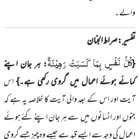
والے۔
تفسیر : ‎صراط الجنان
كُلُّ نَفْسٍۭ بِمَا كَسَبَتْ رَهِیْنَةٌ
{
: ہر جان اپنے
کمائے ہوئے اعمال میں
گروی رکھی ہے۔}
اس
آیت اور اس کے بعد والی آیت کا خلاصہ یہ ہے کہ
جنوں
اور انسانوں
میں
سے ہر جان اپنے کئے ہوئے
اعمال کی وجہ سے ایسے قید ہے جیسے وہ چیز جسے گروی