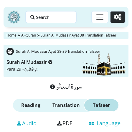
Search
Go
Home
➤
Al-Quran
➤
Surah Al Mudassir Ayat 38 Translation Tafseer
Surah Al Mudassir Ayat 38-39 Translation Tafseer
Surah Al Mudassir
تَبٰرَكَ الَّذِیْ
Para 29 -
سورة المدثر
Reading
Translation
Tafseer
Audio
PDF
Language