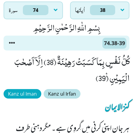
اٰياتها
سورۃ
74
38
بِسْمِ اللّٰهِ الرَّحْمٰنِ الرَّحِیْمِ
74.38-39
كُلُّ نَفْسٍۭ بِمَا كَسَبَتْ رَهِیْنَةٌۙ (38) اِلَّاۤ اَصْحٰبَ
الْیَمِیْنِؕۛ (39)
Kanz ul Iman
Kanz ul Irfan
کنزالایمان
ہر جان اپنی کرنی میں گِروِی ہے۔ مگر دہنی طرف