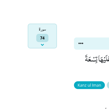
سورۃ
74
َا سَقَرُﭤ(27) لَا تُبْقِیْ وَ لَا تَذَرُۚ (28) لَوَّاحَةٌ لِّلْبَشَرِﭕ(29) عَلَیْهَا تِسْعَةَ
Kanz ul Iman