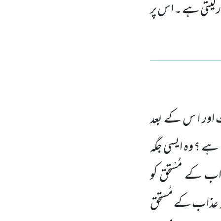
ر لیتی ہے ۔ اس پر
اور ا
س کے بعد
 ہے ؟ وہ ایسی جگہ
اب کے مُسْتحق کو
 عذاب کے مُستحق