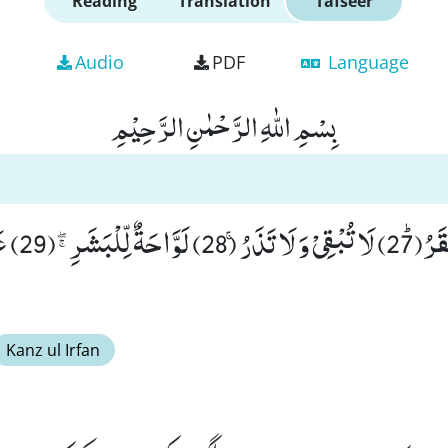
Reading
Translation
Tafseer
Audio
PDF
Language
بِسْمِ اللّٰهِ الرَّحْمٰنِ الرَّحِیْمِ
وَ مَاۤ اَدْرٰىكَ م
Kanz ul Irfan