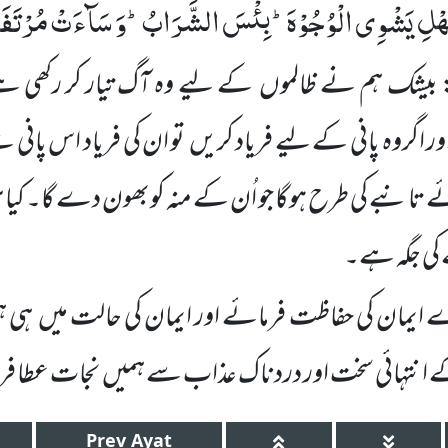
لْمُهْلِ یَشْوِی الْوُجُوْهَؕ-بِئْسَ الشَّرَابُؕ-وَ سَآءَتْ مُرْتَفَ
 بیشک ہم نے ظالموں
کے لیے وہ
آگ تیار کر رکھی ہ
اور اگروہ پانی کے لیے فریاد کریں
تو ان کی فریاد اس پانی
ے تانبے کی طرح ہوگا جو
اُن کے منہ کوبھون دے گا۔ کیا ہی 
کی جگہ ہے۔
ے ایمان کی حفاظت فرمائے اور ایمان کی حالت میں
ہی ہ
کے انتہائی سخت اور دردناک عذاب سے ہمیں
نجات عطا فر
Prev
Ayat