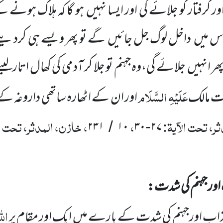
ر گرفتار کو جلائے گی اور ایسا نہیں
ہو گا کہ ہلاک ہونے کے 
اس میں
داخل لوگ جل جائیں
گے تو پھر ویسے ہی کردیئ
پھر انہیں
جلائے گی،وہ جہنم تو جلا کر آدمی کی کھال اتارلی
عَلَیْہِ السَّلَام
ت مالک
اور ان کے اٹھارہ ساتھی داروغہ کے 
ر، تحت الآیۃ:
،
، خازن، المدثر، تحت ال
۲۳۱
۱۰
۳۰
۲۷
/
-
اور جہنم کی شدت:
اللّ
اب اورجہنم کی شدت کے بارے میں ایک اور مقام پر