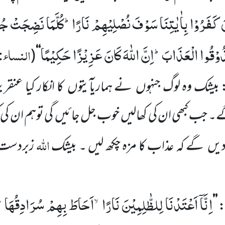
نَ كَفَرُوْا بِاٰیٰتِنَا سَوْفَ نُصْلِیْهِمْ نَارًاؕ-كُلَّمَا نَضِجَتْ جُل
ذُوْقُوا الْعَذَابَؕ-اِنَّ اللّٰهَ كَانَ عَزِیْزًا حَكِیْمًا
النساء:
(
‘‘
 بیشک وہ لوگ جنہوں
نے ہماری
آیتوں
کا انکار کیا عن
۔ جب کبھی ان کی کھالیں
خوب جل جائیں
گی توہم ان کی
اللّٰہ
دیں
گے کہ عذاب کا مزہ چکھ لیں ۔ بیشک
زبردست 
اِنَّاۤ اَعْتَدْنَا لِلظّٰلِمِیْنَ نَارًاۙ-اَحَاطَ بِهِمْ سُرَادِقُهَاؕ-
:
’’