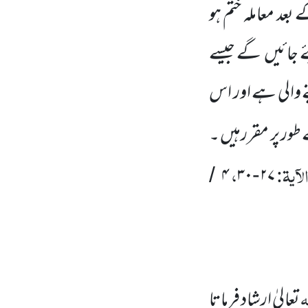
بعد معاملہ ختم ہو
ے جائیں
گے جیسے
نے والی ہے اور اس
طور پر مقررہیں ۔
آیۃ:
،
۴
۳۰
۲۷
/
-
ٰہ
تعالیٰ ارشاد فرماتا