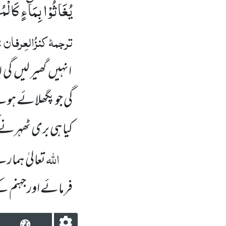
یُغَاثُوْا بِمَآءٍ كَا
ترجمۂ ک
نزُالعِرفان
:
انہیں
گھیر لیں
گی 
گی جو پگھلائے ہوئ
کیا
ہی بری ٹھہرنے 
اللّٰہ
تعالیٰ ہمار
فرمائے اور جہنم 