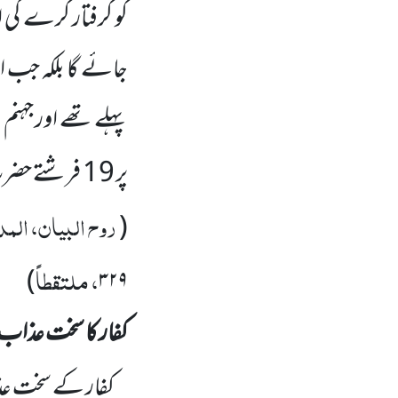
کو گرفتار کرے گی او
جائے گا بلکہ جب 
پہلے تھے اور جہنم 
پر
19
فرشتے حضر
روح البیان، المدث
(
، ملتقطاً
)
۳۲۹
کفار کا سخت عذاب 
کفار کے سخت عذ