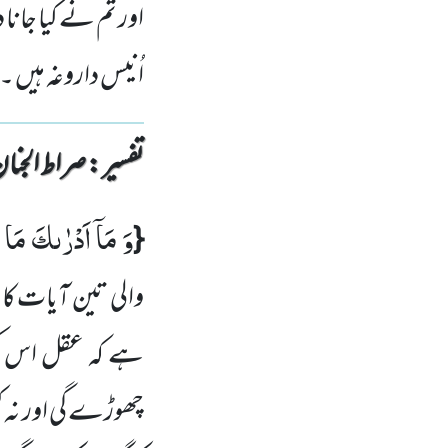
اور تم نے کیا جانا
اُنیس داروغہ ہیں ۔
تفسیر : ‎صراط الجنان
وَ مَاۤ اَدْرٰىكَ مَا 
{
والی تین آیات کا
ہے کہ عقل اس کی 
چھوڑے گی اور نہ 