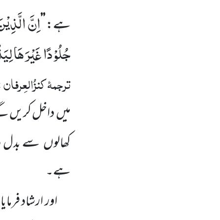
اِنَّ الَّذِیْ
ہے:
’’
جُلُوْدًا غَیْرَهَا لِیَ
ترجمۂ
کنزُالعِرفان
:
میں
داخل کریں گے
کھالوں
سے بدل 
ہے۔
اور ارشاد فرمایا