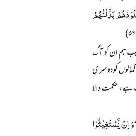
ُوْدُهُمْ بَدَّلْنٰهُمْ
)
۵۶
قریب ہم ان کو آگ
 کھالوں
کو دوسری
ہے، حکمت والا
وَ اِنْ یَّسْتَغِیْثُوْا