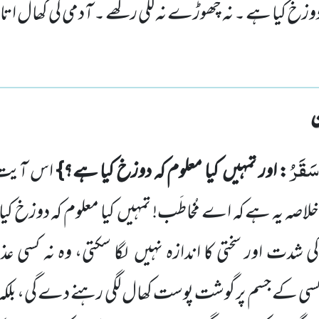
 دوزخ کیا ہے ۔ نہ چھوڑے نہ لگی رکھے ۔ آدمی کی کھال اتا
سَقَرُ
: اور تمہیں
کیا معلوم کہ دوزخ کیا ہے؟}
اس آیت 
 خلاصہ یہ ہے کہ اے مُخاطَب! تمہیں
کیا معلوم کہ دوزخ کیا
شدت اور سختی کا اندازہ نہیں
لگا سکتی، وہ نہ کسی عذ
کسی کے جسم پر گوشت پوست کھال لگی رہنے دے گی، بلکہ