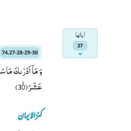
اٰياتها
27
74.27-28-29-30
عَشَرَﭤ(30)
کنزالایمان