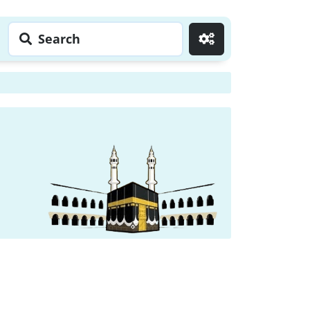
Search
Go