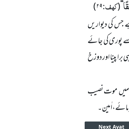
قًا
کہف:
)
۲۹
(
‘‘
ے جس کی دیواریں
 سے پوری کی جائے
برا پینا اور دوزخ
میں
موت نصیب
مائے،اٰمین۔
Next
Ayat