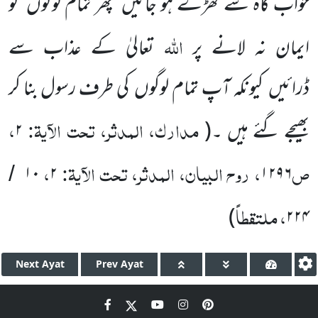
خواب گاہ سے کھڑے ہو جائیں
پھر تمام لوگوں
کو
اللّٰہ
ایمان نہ لانے پر
تعالیٰ کے عذاب سے
ڈرائیں
کیونکہ آپ تمام لوگوں
کی طرف رسول بنا کر
مدارک، المدثر، تحت الآیۃ:
،
بھیجے گئے ہیں ۔
(
۲
ص
، روح البیان، المدثر، تحت الآیۃ:
،
۱۰
۲
۱۲۹۶
/
، ملتقطاً
)
۲۲۴
Next
Ayat
Prev
Ayat