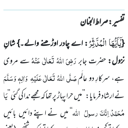
تفسیر : ‎صراط الجنان
یٰۤاَیُّهَا الْمُدَّثِّرُ
{
: اے چادر اوڑھنے والے۔}
شانِ
رَضِیَ اللّٰہُ تَعَالٰی عَنْہُ
نزول:
حضرت جابر
سے مروی
صَلَّی اللّٰہُ تَعَالٰی عَلَیْہِ
وَاٰلِہٖ وَسَلَّمَ
ہے، سرکارِ دو عالَم
یَا
نے ارشاد فرمایا: ’’میں
حرا پہاڑ
پر تھا کہ مجھے ندا کی گئی
’’
مُحَمَّدْ اِنَّکَ رسولُ
اللّٰہ
‘‘
میں
نے اپنے دائیں
بائیں