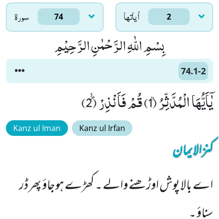
اٰياتها
سورۃ
74
2
بِسْمِ اللّٰهِ الرَّحْمٰنِ الرَّحِیْمِ
74.1-2
یٰۤاَیُّهَا الْمُدَّثِّرُۙ (1) قُمْ فَاَنْذِرْﭪ (2)
Kanz ul Iman
Kanz ul Irfan
کنزالایمان
اے بالا پوش اوڑھنے والے ۔ کھڑے ہوجاؤ پھر ڈر
سناؤ ۔