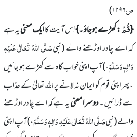
ص
)
۱۲۹۶
قُمْ
{
: کھڑے ہوجاؤ ۔}
اس آیت کا
ایک معنی
یہ ہے
صَلَّی اللّٰہُ تَعَالٰی عَلَیْہِ
کہ اے چادر اوڑھنے والے
(نبی
وَاٰلِہٖ وَسَلَّمَ
،)
آپ
اپنی خواب گاہ سے کھڑے ہو جائیں
اللّٰہ
،پھر اپنی قوم کو ایمان
نہ لانے پر
تعالیٰ کے عذاب
سے ڈرائیں ۔
دوسرا معنی
یہ
ہے کہ اے چادر اوڑھنے
صَلَّی اللّٰہُ تَعَالٰی عَلَیْہِ
وَاٰلِہٖ وَسَلَّمَ
والے
(نبی
،)
آپ اپنی