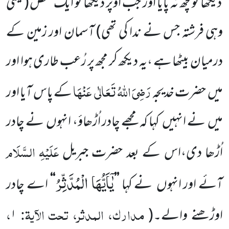
دیکھا توکچھ نہ پایا اور جب اوپر دیکھا تو ایک شخص
(یعنی
وہی فرشتہ جس نے ندا کی تھی)
آسمان اور
زمین کے
درمیان بیٹھا ہے ،یہ دیکھ کر مجھ پر رُعب طاری ہوا اور
رَضِیَ اللّٰہُ تَعَالٰی
عَنْہَا
میں
حضرت خدیجہ
کے پاس آیا اور
میں
نے انہیں
کہا کہ مجھے چادر اُڑھاؤ، انہوں
نے چادر
عَلَیْہِ السَّلَام
اُڑھا دی،اس کے بعد حضرت جبریل
یٰۤاَیُّهَا الْمُدَّثِّرُ
آئے اور انہوں
نے کہا
’’
‘‘
اے چادر
مدارک، المدثر، تحت الآیۃ:
،
اوڑھنے والے۔
(
۱