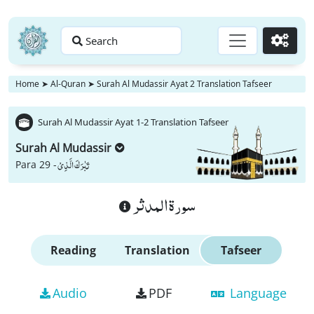
Search
Go
Home
➤
Al-Quran
➤
Surah Al Mudassir Ayat 2 Translation Tafseer
Surah Al Mudassir Ayat 1-2 Translation Tafseer
Surah Al Mudassir
تَبٰرَكَ الَّذِیْ
Para 29 -
سورة المدثر
Reading
Translation
Tafseer
Audio
PDF
Language