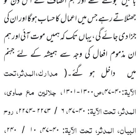
باتیں
بولتے تھے اور ہم انصاف کے اس دن کو
جھٹلاتے رہے جس میں
اعمال کا حساب ہوگا اور ان کی
جزا دی جائے گی ،یہاں
تک کہ ہمیں
موت آئی اور ہم
ان مذموم افعال کی وجہ سے ہمیشہ کے لئے جہنم
مدارک،المدثر،تحت
میں
داخل ہو گئے۔
(
الآیۃ:
،ص
، جلالین مع صاوی،
۱۳۰۱
۱۳۰۰
۴۷
۴۰
-
-
المدثر، تحت الآیۃ:
،
، روح
۲۲۷۴
۲۲۷۳
۶
۴۷
۴۰
-
/
-
البیان، المدثر، تحت الآیۃ:
،
،
۲۴۰
۱۰
۴۷
۴۰
/
-