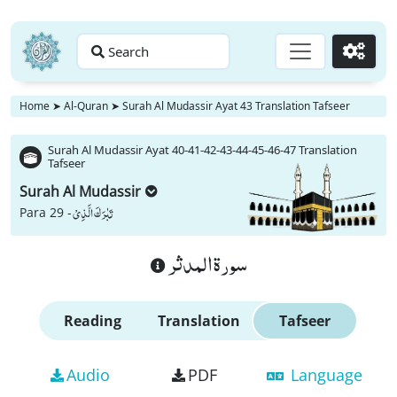
Search
Go
Home
➤
Al-Quran
➤
Surah Al Mudassir Ayat 43 Translation Tafseer
Surah Al Mudassir Ayat 40-41-42-43-44-45-46-47 Translation
Tafseer
Surah Al Mudassir
تَبٰرَكَ الَّذِیْ
Para 29 -
سورة المدثر
Reading
Translation
Tafseer
Audio
PDF
Language