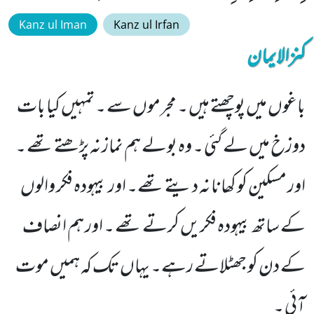
Kanz ul Iman
Kanz ul Irfan
کنزالایمان
باغوں میں پوچھتے ہیں ۔ مجرموں سے ۔ تمہیں کیا بات
دوزخ میں لے گئی ۔ وہ بولے ہم نماز نہ پڑھتے تھے ۔
اور مسکین کو کھانا نہ دیتے تھے۔ اور بیہودہ فکر والوں
کے ساتھ بیہودہ فکریں کرتے تھے ۔ اور ہم انصاف
کے دن کو جھٹلاتے رہے۔ یہاں تک کہ ہمیں موت
آئی ۔