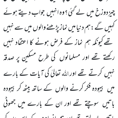
چیزدوزخ میں
لے گئی؟وہ انہیں
جواب دیتے ہوئے
کہیں
گے:ہم دنیا میں نماز پڑھنے والوں
میں
سے نہیں
تھے کیونکہ ہم نماز کے فرض ہونے کا اعتقاد نہیں
رکھتے
تھے اور مسلمانوں
کی طرح مسکین پر صدقہ
اللّٰہ
نہیں
کرتے تھے اور
تعالیٰ کی آیات کے بارے
میں
بیہودہ فکر کرنے والوں
کے ساتھ بیٹھ کر بیہودہ
باتیں
سوچتے تھے اور ان کے بارے میں جھوٹی