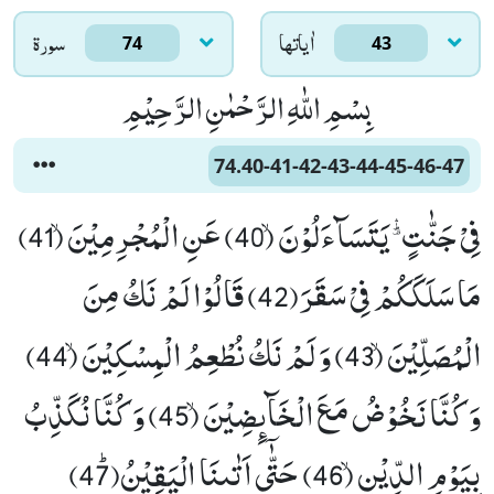
اٰياتها
سورۃ
74
43
بِسْمِ اللّٰهِ الرَّحْمٰنِ الرَّحِیْمِ
74.40-41-42-43-44-45-46-47
فِیْ جَنّٰتٍﰈ یَتَسَآءَلُوْنَۙ (40) عَنِ الْمُجْرِمِیْنَۙ (41)
مَا سَلَكَكُمْ فِیْ سَقَرَ(42) قَالُوْا لَمْ نَكُ مِنَ
الْمُصَلِّیْنَۙ (43) وَ لَمْ نَكُ نُطْعِمُ الْمِسْكِیْنَۙ (44)
وَ كُنَّا نَخُوْضُ مَعَ الْخَآىٕضِیْنَۙ (45) وَ كُنَّا نُكَذِّبُ
بِیَوْمِ الدِّیْنِۙ (46) حَتّٰۤى اَتٰىنَا الْیَقِیْنُﭤ(47)