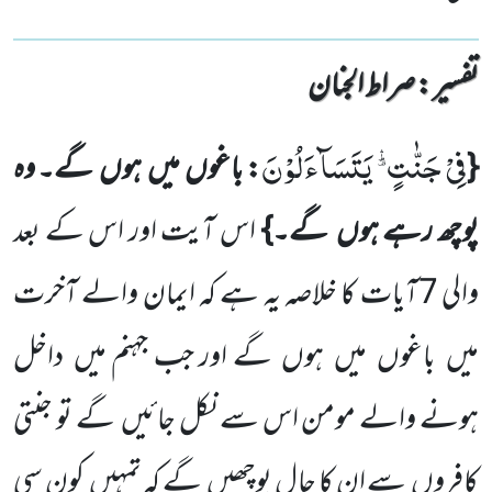
تفسیر : ‎صراط الجنان
فِیْ جَنّٰتٍﰈ یَتَسَآءَلُوْنَ
{
: باغوں
میں
ہوں
گے۔ وہ
پوچھ رہے ہوں
گے۔}
اس آیت اور اس کے بعد
والی
7
آیات کا خلاصہ یہ ہے کہ ایمان والے آخرت
میں
باغوں
میں
ہوں
گے اور جب جہنم میں
داخل
ہونے والے مومن اس سے نکل جائیں
گے تو جنتی
کافروں
سے ان کا حال پوچھیں
گے کہ تمہیں
کون سی