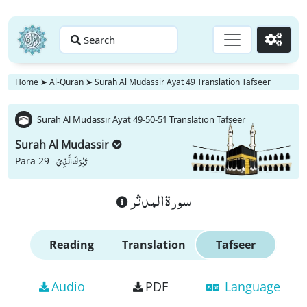
Search
Go
Home
➤
Al-Quran
➤
Surah Al Mudassir Ayat 49 Translation Tafseer
Surah Al Mudassir Ayat 49-50-51 Translation Tafseer
Surah Al Mudassir
تَبٰرَكَ الَّذِیْ
Para 29 -
سورة المدثر
Reading
Translation
Tafseer
Audio
PDF
Language