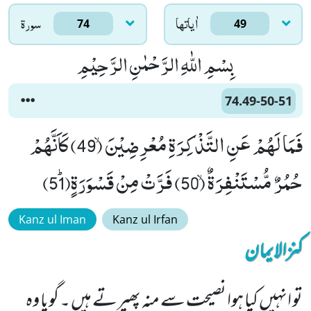
اٰياتها
سورۃ
74
49
بِسْمِ اللّٰهِ الرَّحْمٰنِ الرَّحِیْمِ
74.49-50-51
فَمَا لَهُمْ عَنِ التَّذْكِرَةِ مُعْرِضِیْنَۙ (49) كَاَنَّهُمْ
حُمُرٌ مُّسْتَنْفِرَةٌۙ (50) فَرَّتْ مِنْ قَسْوَرَةٍﭤ(51)
Kanz ul Iman
Kanz ul Irfan
کنزالایمان
تو انہیں کیا ہوا نصیحت سے منہ پھیرتے ہیں ۔ گویا وہ