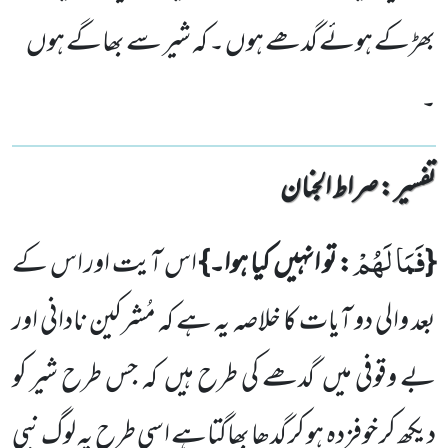
بھڑکے ہوئے گدھے ہوں ۔ کہ شیر سے بھاگے ہوں
۔
تفسیر : ‎صراط الجنان
فَمَا لَهُمْ
{
: تو انہیں
کیا ہوا۔}
اس آیت اور اس کے
بعد والی دو آیات کا خلاصہ یہ ہے کہ مُشرکین نادانی اور
بے وقوفی
میں
گدھے کی طرح ہیں
کہ جس طرح شیر کو
دیکھ کر خوفزدہ ہو کر گدھا بھاگتاہے اسی طرح یہ لوگ نبی