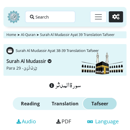
Search
Go
Home
➤
Al-Quran
➤
Surah Al Mudassir Ayat 39 Translation Tafseer
Surah Al Mudassir Ayat 38-39 Translation Tafseer
Surah Al Mudassir
تَبٰرَكَ الَّذِیْ
Para 29 -
سورة المدثر
Reading
Translation
Tafseer
Audio
PDF
Language