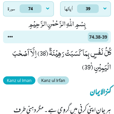
اٰياتها
سورۃ
74
39
بِسْمِ اللّٰهِ الرَّحْمٰنِ الرَّحِیْمِ
74.38-39
كُلُّ نَفْسٍۭ بِمَا كَسَبَتْ رَهِیْنَةٌۙ (38) اِلَّاۤ اَصْحٰبَ
الْیَمِیْنِؕۛ (39)
Kanz ul Iman
Kanz ul Irfan
کنزالایمان
ہر جان اپنی کرنی میں گِروِی ہے۔ مگر دہنی طرف