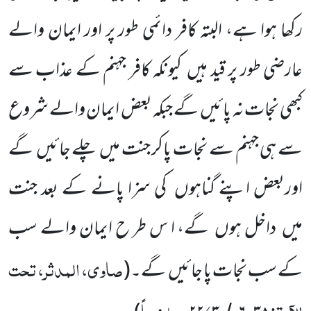
رکھا ہوا ہے، البتہ کافر دائمی طور پر اور ایمان والے
عارضی طور پر قید ہیں
کیونکہ کافر جہنم کے عذاب سے
کبھی نجات نہ پائیں
گے جبکہ بعض ایمان والے شروع
سے ہی جہنم سے نجات پاکر جنت میں
چلے جائیں
گے
اوربعض اپنے گناہوں
کی سزا پانے کے بعد جنت
میں
داخل ہوں
گے، ا س طر ح ایمان والے سب
صاوی، المدثر، تحت
کے سب نجات پا جائیں
گے۔
(
الآیۃ:
،
، ملخصاً