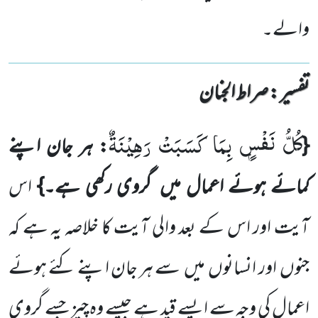
والے۔
تفسیر : ‎صراط الجنان
كُلُّ نَفْسٍۭ بِمَا كَسَبَتْ رَهِیْنَةٌ
{
: ہر جان اپنے
کمائے ہوئے اعمال میں
گروی رکھی ہے۔}
اس
آیت اور اس کے بعد والی آیت کا خلاصہ یہ ہے کہ
جنوں
اور انسانوں
میں
سے ہر جان اپنے کئے ہوئے
اعمال کی وجہ سے ایسے قید ہے جیسے وہ چیز جسے گروی