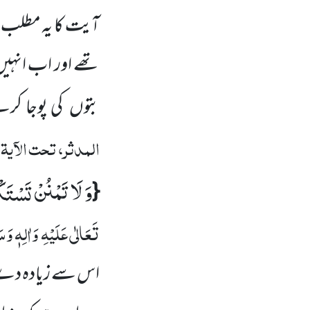
آیت کا یہ مطلب 
تھے اور اب انہی
بتوں
کی پوجا کر
المدثر، تحت الآیۃ
وَ لَا تَمْنُنْ تَسْتَك
{
تَعَالٰی عَلَیْہِ
وَاٰلِہٖ وَسَ
اس سے زیادہ دے