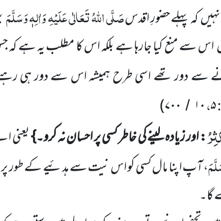
صَلَّی اللّٰہُ تَعَالٰی عَلَیْہِ
وَاٰلِہٖ وَسَلَّمَ
نہیں
کہ پہلے حضورِ اقدس
ب
ں
اس سے منع کیا جارہا ہے بلکہ اس کا مطلب یہ ہے کہ 
نے سے دور تھے اسی طرح ہمیشہ اس سے دور ہی رہئ
:
،
)
۷۰۰
۱۰
۵
/
ْثِرُ
: اور زیادہ لینے کی خاطر کسی پر احسان نہ کرو۔}
یعنی ا
لَّمَ
، آپ اپنا مال کسی کو اس نیت سے ہدئیے کے طور پر نہ 
 گا۔