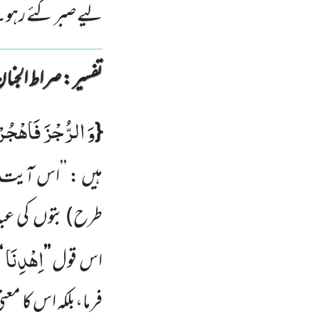
لیے صبر کئے رہو۔
تفسیر : ‎صراط الجنان
وَ الرُّجْزَ فَاهْجُرْ
{
ہیں :
’’اس آیت 
طرح)
بتوں
کی عب
اِهْدِنَا
اس قول
’’
‘
فرما،بلکہ اس کا معن