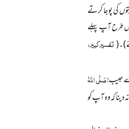
توں
کی پوجا کرتے
جس طرح آپ پہلے
تفسیرکبیر،
ے)
۔
(
صَلَّی اللّٰہُ
ے حبیب!
دینا کہ وہ آپ کو