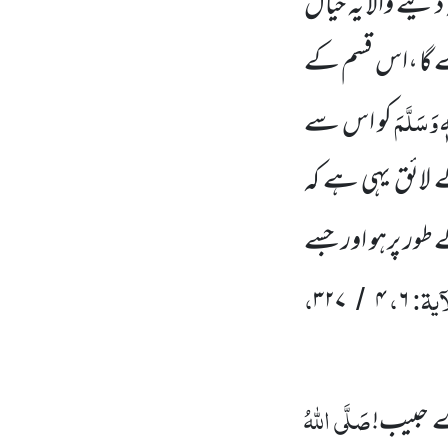
دینے والا یہ خیال
ے گا ،اس قسم کے
ہٖ وَسَلَّمَ
کو اس سے
لائق یہی ہے کہ
طور پرہو اور جسے
ٓیۃ:
،
،
۳۲۷
۴
۶
/
صَلَّی اللّٰہُ
 حبیب!