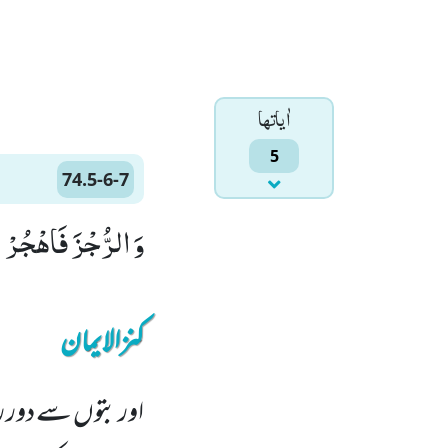
اٰياتها
5
74.5-6-7
وَ الرُّجْزَ فَاهْجُرْﭪ (5) وَ لَا تَمْنُنْ تَسْتَكْثِرُﭪ (6) وَ لِرَبِّكَ فَاصْبِرْ
کنزالایمان
اور بتوں سے دور ر