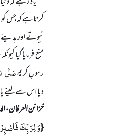
یاد رہے کہ دنیا
کرتا ہے کہ جس کو 
نیوتے اور ہدیئے شر
منع فرمایا گیا کیو
صَلَّی اللّ
رسولِ کریم
دیا اس سے لینے یا
خزائن العرفان، المد
وَ لِرَبِّكَ فَاصْبِرْ
{