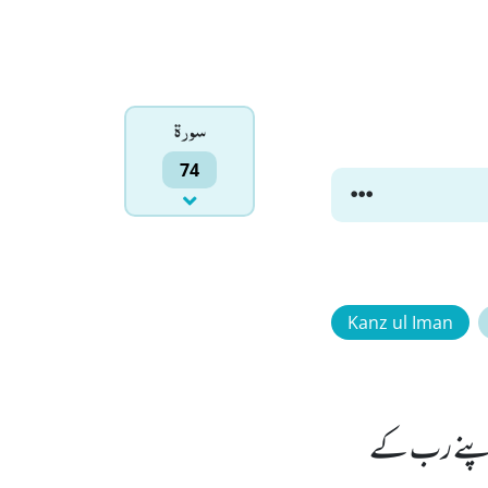
سورۃ
74
Kanz ul Iman
ر اپنے رب کے