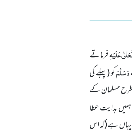
َعَالٰی عَلَیْہِ
فرماتے
ٖ وَسَلَّمَ
کو
(پہلے کی
س طرح مسلمان کے
ہمیں
ہدایت عطا
یہاں
ہے
(کہ اس