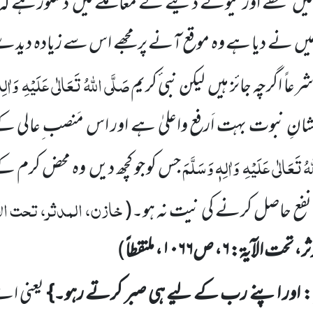
 میں
تحفے اور نیوتے دینے کے معاملے میں
دستور ہے کہ 
میں
نے دیا ہے وہ موقع آنے پر مجھے اس سے زیادہ دید
صَلَّی اللّٰہُ تَعَالٰی عَلَیْہِ
وَاٰلِ
عاً اگرچہ جائز ہیں
لیکن
نبی ٔکریم
نکہ شانِ نبوت بہت اَرفع واعلیٰ ہے اور اس مَنصب ِعالی
کے 
ٰہُ تَعَالٰی عَلَیْہِ
وَاٰلِہٖ وَسَلَّمَ
جس کو جو کچھ دیں
وہ محض کرم کے 
خازن، المدثر، تحت الا
 نفع حاصل کرنے کی نیت نہ ہو۔
(
ثر، تحت الآیۃ:
۶
، ص
۱۰۶۶
، ملتقطاً
)
: اور اپنے رب کے لیے ہی صبر کرتے رہو۔}
یعنی اے