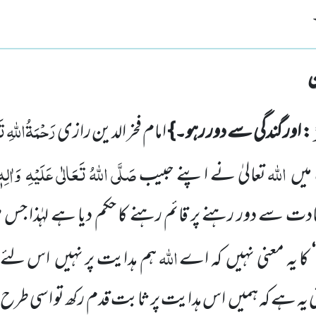
رَحْمَۃُاللّٰہِ ت
: اور گندگی سے دور رہو۔}
امام فخر الدین رازی
اللّٰہ
صَلَّی اللّٰہُ تَعَالٰی عَلَیْہِ
وَاٰلِہ
میں
تعالیٰ نے اپنے حبیب
ادت سے دور رہنے پر قائم رہنے کا
حکم دیا ہے لہٰذا ج
اللّٰہ
‘
کا یہ معنی نہیں
کہ اے
ہم ہدایت پر نہیں
اس لئے 
ی یہ ہے کہ ہمیں
اس ہدایت پر ثابت قدم رکھ تو اسی طرح 