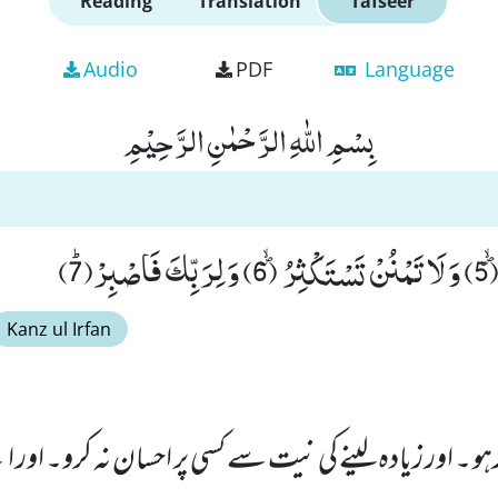
Reading
Translation
Tafseer
Audio
PDF
Language
بِسْمِ اللّٰهِ الرَّحْمٰنِ الرَّحِیْمِ
ﭤ(7)
Kanz ul Irfan
ہو ۔ اور زیادہ لینے کی نیت سے کسی پر احسان نہ کرو۔ او