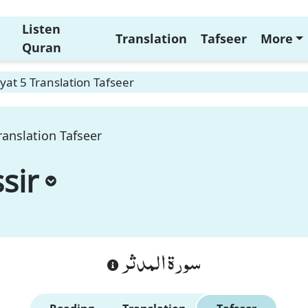
Listen
Translation
Tafseer
More
Quran
yat 5 Translation Tafseer
ranslation Tafseer
sir
سورة المدثر