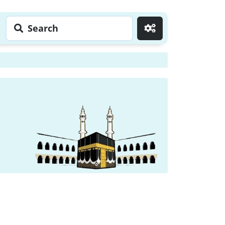
Search
Go