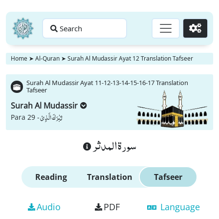
Search
Go
Home
➤
Al-Quran
➤
Surah Al Mudassir Ayat 12 Translation Tafseer
Surah Al Mudassir Ayat 11-12-13-14-15-16-17 Translation
Tafseer
Surah Al Mudassir
تَبٰرَكَ الَّذِیْ
Para 29 -
سورة المدثر
Reading
Translation
Tafseer
Audio
PDF
Language