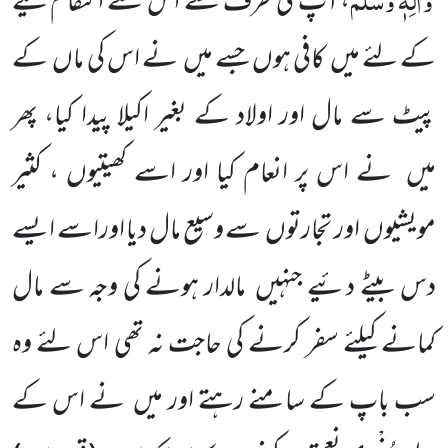
، آپ کی طرف سے اس سے انتقام لینے
کے لئے میں
کافی ہوں جسے میں
نے اس کی ماں
کے
پیٹ سے مال اور اولاد کے بغیر اکیلا پیدا کیا، پھر
میں
نے اس پر انعام کیا اور اسے کھیتیوں ، کثیر
مویشیوں
اور تجارتوں
سے وسیع مال دیا اوراسے ایسے
دس بیٹے دئیے جنہیں
مالدار ہونے کی وجہ سے مال
کمانے کیلئے سفر کرنے کی حاجت نہ تھی اس لئے وہ
سب باپ کے سامنے رہتے اور میں
نے اس کے