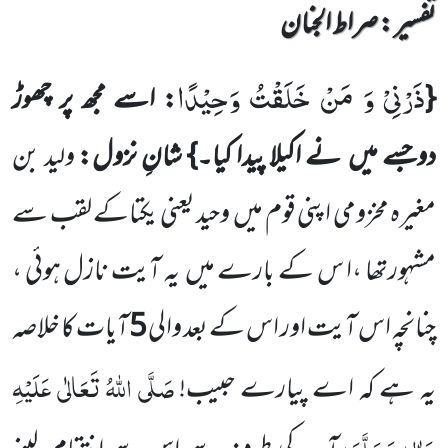
تفسیر : ‎صراط الجنان
ذَرْنِیْ وَ مَنْ خَلَقْتُ وَحِیْدًا
{
: اسے مجھ پر چھوڑ
دوجسے میں
نے اکیلا پیدا کیا۔}
شانِ نزول:
ولید بن
مغیرہ مخزومی
اپنی قوم میں
وحید یعنی یکتاکے لقب سے
مشہورتھا ،ا س کے بارے میں
یہ آیت نازل ہوئی ،
چنانچہ اس آیت اور اس کے بعد والی
5
آیات کا خلاصہ
صَلَّی اللّٰہُ تَعَالٰی عَلَیْہِ
یہ ہے کہ اے پیارے حبیب!
وَاٰلِہٖ وَسَلَّمَ