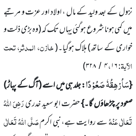
نزول کے بعد ولید کے مال ، اولاد اور عزت و مرتبے
میں
کمی ہونا شروع ہوگئی یہاں
تک کہ
(وہ بڑی ذلت و
خازن، المدثر، تحت
خواری کے ساتھ)
ہلاک ہوگیا۔
(
الآیۃ:
،
)
۳۲۸
۴
۱۶
/
سَاُرْهِقُهٗ صَعُوْدًا
{
: جلد ہی میں
اسے
(آگ کے پہاڑ)
رَضِیَ اللّٰہُ
صعود پر چڑھاؤں گا۔}
حضرت ابو سعید خدری
تَعَالٰی عَنْہُ
صَلَّی اللّٰہُ تَعَالٰی
سے روایت ہے،نبی اکرم