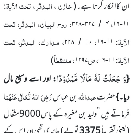
خازن ، المدثر ، تحت الآیۃ:
ان کاا نکار کرتا ہے۔
(
،
، روح البیان، المدثر، تحت
۳۲۸
۳۲۷
۴
۱۶
۱۱
-
/
-
الآیۃ:
،
، مدارک، المدثر، تحت
۲۲۸
۱۰
۱۶
۱۱
/
-
الآیۃ:
، ص
، ملتقطاً
)
۱۲۹۷
۱۶
۱۱
-
وَ جَعَلْتُ لَهٗ مَالًا مَّمْدُوْدًا
{
: اور اسے وسیع مال
عبداللّٰہ
رَضِیَ اللّٰہُ تَعَالٰی عَنْہُمَا
دیا۔}
حضرت
بن عباس
فرماتے ہیں
’’ولید بن مغیرہ کے پاس
9000
مثقال
(یعنی تقریباً
3375
تولے)
چاندی تھی اور ا س کے