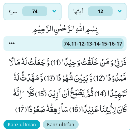
اٰياتها
سورۃ
74
12
بِسْمِ اللّٰهِ الرَّحْمٰنِ الرَّحِیْمِ
74.11-12-13-14-15-16-17
ذَرْنِیْ وَ مَنْ خَلَقْتُ وَحِیْدًاۙ (11) وَّ جَعَلْتُ لَهٗ مَالًا
مَّمْدُوْدًاۙ (12) وَّ بَنِیْنَ شُهُوْدًاۙ (13) وَّ مَهَّدْتُّ لَهٗ
تَمْهِیْدًاۙ (14) ثُمَّ یَطْمَعُ اَنْ اَزِیْدَﭪ (15) كَلَّاؕ-اِنَّهٗ
كَانَ لِاٰیٰتِنَا عَنِیْدًاﭤ(16) سَاُرْهِقُهٗ صَعُوْدًاﭤ(17)
Kanz ul Iman
Kanz ul Irfan