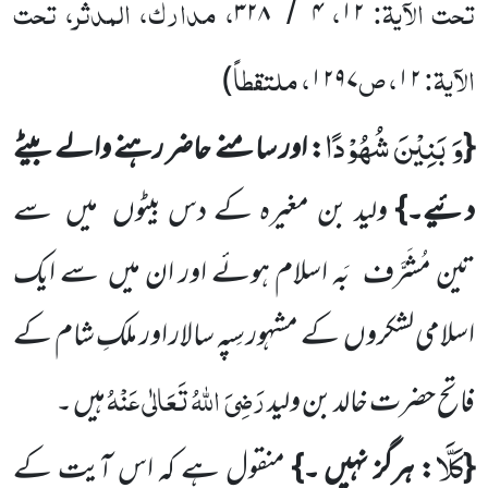
تحت الآیۃ:
،
، مدارک، المدثر، تحت
۳۲۸
۴
۱۲
/
الآیۃ:
، ص
، ملتقطاً
)
۱۲۹۷
۱۲
وَ بَنِیْنَ شُهُوْدًا
{
: اور سامنے حاضر رہنے والے بیٹے
دئیے۔}
ولید بن مغیرہ کے دس بیٹوں
میں
سے
تین
مُشَرَّف
بَہ اسلام ہوئے اور ان میں
سے ایک
اسلامی لشکروں
کے مشہور سِپہ سالار اور ملکِ شام کے
رَضِیَ
اللّٰہُ تَعَالٰی عَنْہُ
فاتح حضرت خالد بن ولید
ہیں ۔
كَلَّا
{
: ہرگز نہیں ۔}
منقول ہے کہ اس آیت کے