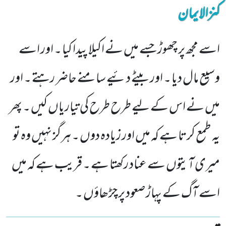
کنزالایمان
اسے مجھ پر چھوڑ جسے میں نے اکیلا پیدا کیا ۔ اور اسے
وسیع مال دیا ۔ اور بیٹے دئیے سامنے حاضر رہتے ۔ اور
میں نے اس کے لیے طرح طرح کی تیاریاں کیں ۔ پھر
یہ طمع کرتا ہے کہ میں اور زیادہ دوں ۔ ہرگز نہیں وہ تو
میری آیتوں سے عناد رکھتا ہے ۔ قریب ہے کہ میں
اسے آگ کے پہاڑ صعود پر چڑھاؤں ۔