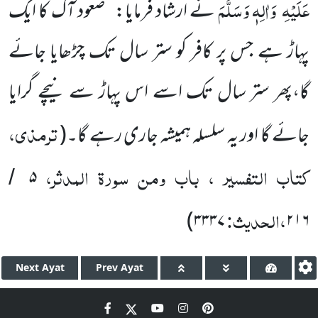
عَلَیْہِ
وَاٰلِہٖ وَسَلَّمَ
نے ارشاد فرمایا:
’’صعود آگ کا ایک
پہاڑ ہے جس پر کافر کو ستر
سال تک چڑھایا جائے
گا،پھر ستر سال تک اسے اس پہاڑ سے نیچے گرایا
ترمذی،
جائے گا اور یہ سلسلہ ہمیشہ جاری رہے گا۔
(
کتاب التفسیر ، باب ومن سورۃ المدثر،
۵
/
،الحدیث:
)
۳۳۳۷
۲۱۶
Next
Ayat
Prev
Ayat