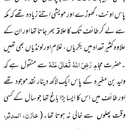
پاس اونٹ، گھوڑے اور مویشی اتنے زیادہ تھے کہ مکہ
سے لے کر طائف تک کا علاقہ بھر جاتا تھا اور ان کے
علاوہ کثیر تعداد میں
بکریاں ، غلام اور
لونڈیاں
بھی تھیں
رَضِیَ اللّٰہُ تَعَالٰی عَنْہُ
۔حضرت مجاہد
سے منقول ہے کہ
ولید بن مغیرہ کے پاس ایک لاکھ دینار نقد موجود تھے
اور طائف میں
اس کا ایسا بڑا باغ تھا جو سال کے کسی
خازن، المدثر،
وقت پھلوں
سے خالی نہ ہوتا تھا۔
(