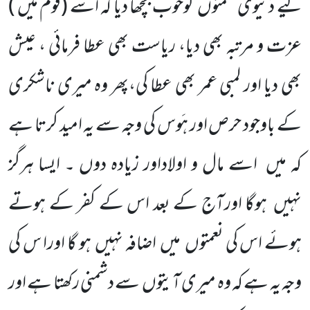
لیے دُنْیوی نعمتوں
کوخوب بچھا دیا کہ اسے
(قوم میں )
عزت و مرتبہ بھی دیا، ریاست بھی عطا فرمائی ، عیش
بھی دیا اور لمبی عمر بھی عطا کی،پھر وہ میری ناشکری
کے باوجود حرص اور ہَوس کی وجہ سے یہ امید کرتا ہے
کہ میں
اسے مال و اولاداور زیادہ دوں ۔ ایسا ہرگز
نہیں
ہوگا اورآج کے بعد اس کے کفر کے ہوتے
ہوئے اس کی نعمتوں
میں
اضافہ نہیں
ہو گا اورا س کی
وجہ یہ ہے کہ وہ میری آیتوں
سے دشمنی رکھتا ہے اور