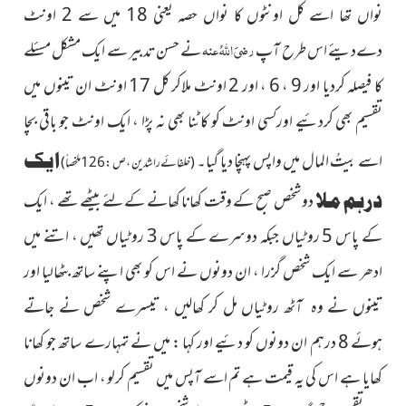
نواں تھا اسے کل اونٹوں کا نواں حصہ یعنی 18 میں سے 2 اونٹ
رضیَ اللہُ عنہ
دےدیئے اس طرح آپ
نے حسن تدبیر سے ایک مشکل مسئلے
کا فیصلہ کردیا اور 9 ، 6 ، اور 2 اونٹ ملاکر کل 17 اونٹ ان تینوں میں
تقسیم بھی کردئیے اورکسی اونٹ کو کاٹنا بھی نہ پڑا ، ایک اونٹ جو باقی بچا
اسے بیتُ المال میں واپس پہنچا دیا گیا۔
ایک
(خلفائے راشدین ، ص : 126ملخصاً)
درہم ملا
دو شخص صبح کے وقت کھانا کھانے کےلئے بیٹھے تھے ، ایک
کے پاس 5 روٹیاں جبکہ دوسرے کے پاس 3 روٹیاں تھیں ، اتنے میں
ادھر سے ایک شخص گزرا ، ان دونوں نے اس کو بھی اپنے ساتھ بٹھالیا اور
تینوں نے وہ آٹھ روٹیاں مل کر کھالیں ، تیسرے شخص نے جاتے
ہوئے 8 درہم ان دونوں کو دئیے اور کہا : میں نے تمہارے ساتھ جو کھانا
کھایا ہے اس کی یہ قیمت ہے تم اسے آپس میں تقسیم کرلو ، اب ان دونوں