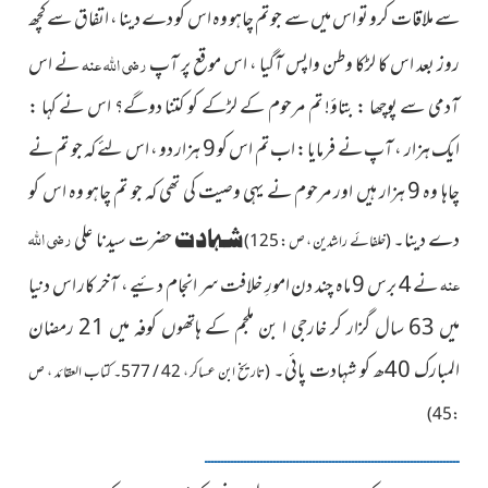
سے ملاقات کرو تو اس میں سے جو تم چاہو وہ اس کو دے دینا ، اتفاق سے کچھ
روز بعد اس کا لڑکا وطن واپس آگیا ، اس موقع پر آپ
رضی اللہ عنہ
نے اس
آدمی سے پوچھا : بتاؤ! تم مرحوم کے لڑکے کو کتنا دوگے؟ اس نے کہا :
ایک ہزار ، آپ نے فرمایا : اب تم اس کو 9 ہزار دو ، اس لئے کہ جو تم نے
چاہا وہ 9 ہزار ہیں اور مرحوم نے یہی وصیت کی تھی کہ جو تم چاہو وہ اس کو
رضی اللہ
دے دینا۔
شہادت
حضرت سیدنا علی
(خلفائے راشدین ، ص : 125)
عنہ
نے 4 برس 9 ماہ چند دن امورِ خلافت سر انجام دئیے ، آخر کار اس دنیا
میں 63 سال گزار کر خارجی ا بن ملجم کے ہاتھوں کوفہ میں 21 رمضان
المبارک 40ھ کو شہادت پائی۔
(تاریخ ابن عساکر ، 42 / 577۔ کتاب العقائد ، ص
: 45)
ــــــــــــــــــــــــــــــــــــــــــــــــــــــــــــــــــــــــــــــ