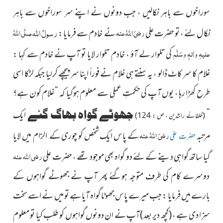
سوراخوں سے باہر نکالیں ، جب دونوں نے اپنے سر سوراخوں سے باہر
رسولُ
اللہ
رضیَ اللہُ عنہ
صلَّی اللہُ
نکال لئے ، تو حضرت علی
نے خادم سے فرمایا :
علیہِ واٰلہٖ وسَلَّم
کی تلوار لے آؤ ، خادم تلوار لایا تو آپ نے خادم سے کہا :
غلام کا سر کاٹ ڈالو ، یہ سنتے ہی غلام نے فوراً اپنا سر پیچھے کرلیا جبکہ لڑکا اسی
طرح کھڑا رہا ، یوں آپ کی حکمتِ عملی سے معلوم ہوگیا کہ “ غلام کون ہے؟
“
جھوٹے گواہ بھاگ گئے
ایک
(خلفائے راشدین ، ص : 124)
رضیَ اللہُ عنہ
مرتبہ
کے پاس ایک شخص کو چوری کے الزام میں لایا
حضرت علی
رضی اللہ عنہ
گیا ساتھ گواہی دینے کے لئے دو گواہ بھی موجود تھے ، حضرت علی
دوسرے کام کی طرف متوجہ ہوگئے پھر آپ نے جھوٹے گواہوں کے
بارے میں فرمایا : جب میرے پاس جھوٹا گواہ آیا ہے تو میں نے اسے سخت
سزا دی ہے ،
(کچھ دیر بعد )
آپ نے ان دونوں گواہوں کو طلب کیا تو معلوم