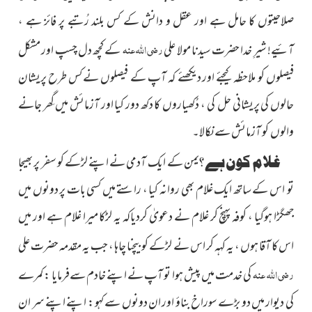
صلاحیتوں کا حامل ہے اور عقل و دانش کے کس بلند رُتبے پر فائز ہے ،
رضی اللہ عنہ
آئیے! شیرِ خدا حضرت سیدنا مولا علی
کے کچھ دل چسپ اور مشکل
فیصلوں کو ملاحظہ کیجئے اور دیکھئے کہ آپ کے فیصلوں نے کس طرح پریشان
حالوں کی
پریشانی حل کی ، دُکھیاروں کا دکھ دور کیا اور آزمائش میں گِھر جانے
والوں کو آزمائش سے نکالا۔
غلام کون ہے ؟
یمن کے ایک آدمی نے اپنے لڑکے کو سفر پر بھیجا
تو اس کے ساتھ ایک غلام بھی روانہ کیا ، راستے میں کسی بات پر دونوں میں
جھگڑا ہوگیا ، کوفہ پہنچ کر غلام نے دعویٰ کردیاکہ یہ لڑکا میرا غلام ہے اور میں
اس کا آقا ہوں ، یہ کہہ کر اس نے لڑکے کو بیچنا چاہا ، جب یہ مقدمہ حضرت علی
رضی اللہ عنہ
کی خدمت میں پیش ہوا تو آپ نے اپنے خادم سےفرمایا : کمرے
کی دیوار میں دو بڑے سوراخ بناؤ اور ان دونوں سے کہو : اپنے اپنے سر ان