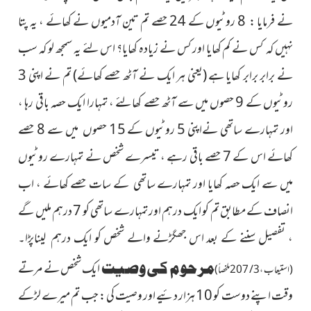
نے فرمایا : 8 روٹیوں کے 24 حصے تم تین آدمیوں نے کھائے ، یہ پتا
نہیں کہ کس نے کم کھایا اور کس نے زیادہ کھایا؟ اس لئے یہ سمجھ لو کہ سب
نے برابر برابر کھایا ہے
(یعنی ہر ایک نے آٹھ حصے کھائے)
تم نے اپنی 3
روٹیوں کے 9 حصوں میں سے آٹھ حصے کھالئے ، تمہارا ایک حصہ باقی رہا ،
اور تمہارے ساتھی نےاپنی 5 روٹیوں کے 15 حصوں میں سے 8 حصے
کھائے اس کے 7 حصے باقی رہے ، تیسرے شخص نے تمہارے روٹیوں
میں سے ایک حصہ کھایا اور تمہارے ساتھی کے سات حصے کھائے ، اب
انصاف کے مطابق تم کو ایک درہم اور تمہارے ساتھی کو 7 درہم ملیں گے
، تفصیل سننے کے بعد اس جھگڑنے والے شخص کو ایک درہم لیناپڑا۔
مرحوم کی وصیت
ایک شخص نے مرتے
(استیعاب ، 3 / 207 ملخصاً)
وقت اپنے دوست کو 10 ہزار دئیے اور وصیت کی : جب تم میرے لڑکے