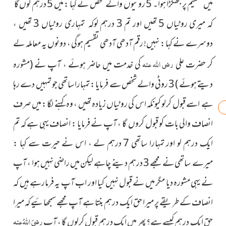
میں تقسیم پر جھگڑا ہوا۔ 5 روٹیوں والے شخص نے کہا : میں 5 درہم لوں گا
کہ میری روٹیاں 5 تھیں اور تم 3 درہم لوکہ تمہاری روٹیاں 3 تھیں ،
دوسرے نے کہا : نہیں! رقم آدھی آدھی تقسیم ہوگی ، دونوں یہ معاملہ لے
رضی اللہ عنہ
کر حضرت علی
کی خدمت میں حاضر ہوئے ، آپ نے
(مشورہ
دیتے ہوئے )
3 روٹی والے شخص سے فرمایا : تمہارا ساتھی جو تمہیں دے رہا
ہے اسے قبول کرلو کیونکہ اس کی روٹیاں زیادہ تھیں ، وہ کہنے لگا : میں صرف
انصاف والی بات کو قبول کروں گا ، آپ نے فرمایا : انصاف یہی ہے کہ تم
ایک درہم لو اور تمہارا ساتھی 7 درہم لے ، اس نے حیرت سے کہا :
میرے ساتھی نے مجھے 3 درہم دینے چاہے لیکن میں راضی نہیں ہوا ، آپ
نے یہی مشورہ دیا مگر میں نے قبول نہیں کیا اور اب آپ یہ فرمارہے ہیں کہ
انصاف کے طریقے پر میرا حق ایک درہم بنتا ہے آپ مجھے سمجھائیے کہ میرا
رضیَ اللہُ عنہ
حق ایک درہم کیسے ہے؟ پھر میں ایک درہم قبول کرلوں گا ، آپ