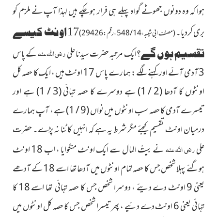
ہوا کہ وہ دونوں جھوٹے گواہ پہلے ہی فرار ہوچکے ہیں لہذا آپ نے ملزم کو
بری کردیا۔
17 اونٹ کیسے
(مصنف ابی شیبہ ، 14 / 548 ، رقم : 29426)
رضی اللہ عنہ
تقسیم ہوں گے؟
ایک مرتبہ حضرت سیدنا علی
کے پاس
3 آدمی آئے اور کہنے لگے : ہمارے پاس 17 اونٹ ہیں ، ایک کا حصہ کل
اونٹوں کا آدھا
(2 / 1)
ہے دوسرے کا حصہ تہائی
(3 / 1)
ہے اور
تیسرے آدمی کا حصہ سب اونٹوں میں نواں
(9 / 1)
ہے ، آپ ہمارے
درمیان اونٹ تقسیم کیجئے مگر شرط یہ ہے کہ انہیں کاٹنا نہ پڑے۔ حضرت
رضی اللہ عنہ
علی
نے بیتُ المال سے ایک اونٹ منگوایا ، اب 18 اونٹ
ہوگئے پہلا شخص جس کا حصہ تمام اونٹوں میں آدھا تھا اسے 18 کے آدھے
یعنی 9 اونٹ دے دیئے ، دوسرا شخص جس کا حصہ تہائی تھا اسے 18 کا
تہائی یعنی 6 اونٹ دے دئیے ، پھر تیسرا شخص جس کا حصہ کل اونٹوں میں