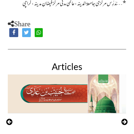
*
…
مُدَرِّس مرکزی جامعۃالمدینہ ، عالمی مدنی مرکز فیضانِ مدینہ ، کراچی
Share
Articles