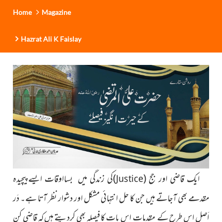
Home
Magazine
Hazrat Ali K Faislay
ایک قاضی اور جج (
)کی زندگی میں بسااوقات ایسےپیچیدہ
Justice
مقدمے بھی آجاتے ہیں جن کا حل انتہائی مشکل اور دشوار نظر آتا ہے۔ دَر
اَصل اس طرح کے مقدمات اس بات کا فیصلہ بھی کردیتے ہیں کہ قاضی کن